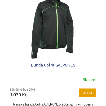
ý
p
i
s
Bunda Cofra GALPONES
p
Skladem
r
858,68 Kč bez DPH
DETAIL
1 039 Kč
o
Pánská bunda Cofra GALPONES 200mg/m – moderní