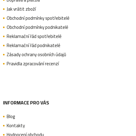
p
Jak vrátit zboží
s
Obchodní podmínky spotřebitelé
u
a
Obchodní podmínky podnikatelé
Reklamační řád spotřebitelé
Reklamační řád podnikatelé
t
Zásady ochrany osobních údajů
Pravidla zpracování recenzí
í
INFORMACE PRO VÁS
Blog
Kontakty
Hodnocení obchodu