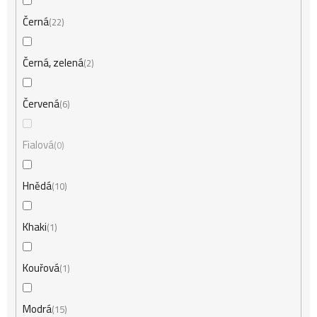
ů
Černá
22
Černá, zelená
2
Červená
6
Fialová
0
Hnědá
10
Khaki
1
Kouřová
1
Modrá
15