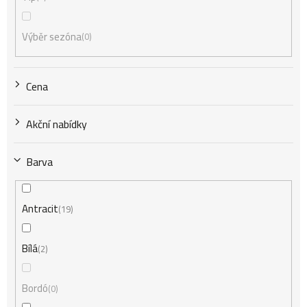
p
Výběr sezóna
0
r
Cena
o
Akční nabídky
d
Barva
u
Antracit
19
k
Bílá
2
t
Bordó
0