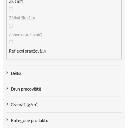
Žlutá
7
Zářivě žlutá
0
Zářivě oranžová
0
Reflexní oranžová
3
Délka
Druh pracoviště
Gramáž (g/m²)
Kategorie produktu