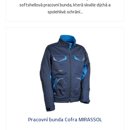
softshellová pracovní bunda, která skvěle dýchá a
d
spolehlivě ochrání...
u
k
t
ů
Pracovní bunda Cofra MIRASSOL