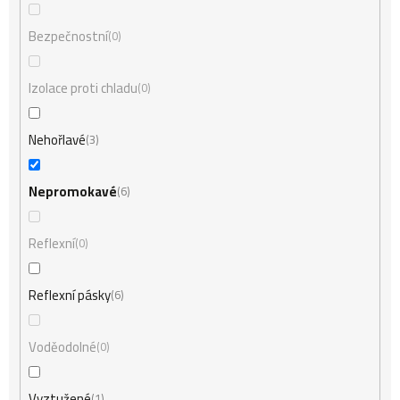
Bezpečnostní
0
Izolace proti chladu
0
Nehořlavé
3
Nepromokavé
6
Reflexní
0
Reflexní pásky
6
Voděodolné
0
Vyztužené
1