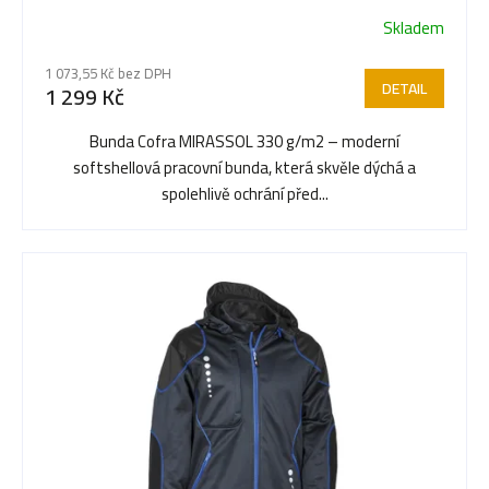
Skladem
Průměrné
hodnocení
1 073,55 Kč bez DPH
produktu
DETAIL
1 299 Kč
je
5,0
Bunda Cofra MIRASSOL 330 g/m2 – moderní
z
softshellová pracovní bunda, která skvěle dýchá a
5
spolehlivě ochrání před...
hvězdiček.