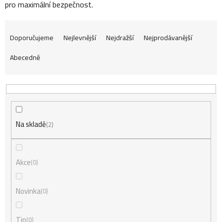
pro maximální bezpečnost.
Ř
Doporučujeme
Nejlevnější
Nejdražší
Nejprodávanější
Abecedně
a
z
Na skladě
e
2
n
Akce
0
í
Novinka
0
Tip
0