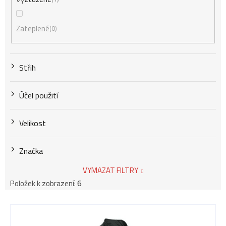
Zateplené
0
Střih
Účel použití
Velikost
Značka
VYMAZAT FILTRY
Položek k zobrazení:
6
V