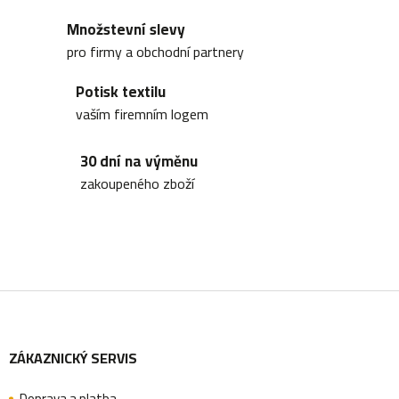
á
Množstevní slevy
d
pro firmy a obchodní partnery
a
Potisk textilu
c
vaším firemním logem
í
30 dní na výměnu
p
zakoupeného zboží
r
v
k
y
Z
v
ý
ZÁKAZNICKÝ SERVIS
á
p
i
Doprava a platba