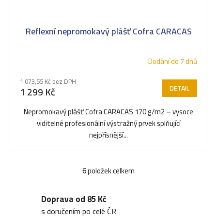
Reflexní nepromokavý plášť Cofra CARACAS
Dodání do 7 dnů
1 073,55 Kč bez DPH
DETAIL
1 299 Kč
Nepromokavý plášť Cofra CARACAS 170 g/m2 – vysoce
viditelné profesionální výstražný prvek splňující
nejpřísnější...
6
položek celkem
O
v
Doprava od 85 Kč
l
s doručením po celé ČR