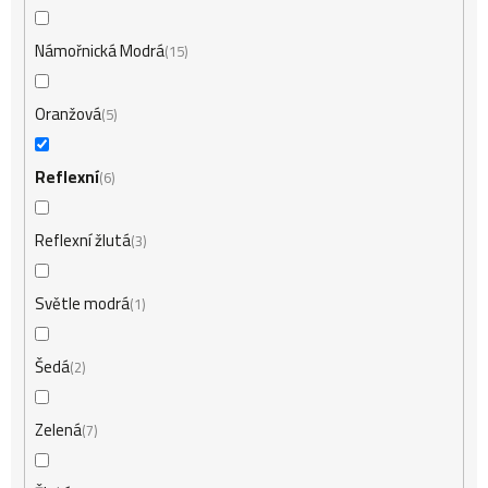
Námořnická Modrá
15
Oranžová
5
Reflexní
6
Reflexní žlutá
3
Světle modrá
1
Šedá
2
Zelená
7