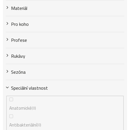
Materiál
Pro koho
Profese
Rukávy
Sezóna
Speciální vlastnost
Anatomické
0
Antibakteriální
0