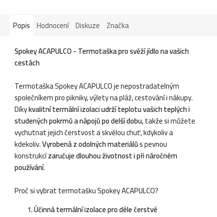
Popis
Hodnocení
Diskuze
Značka
Spokey ACAPULCO - Termotaška pro svěží jídlo na vašich
cestách
Termotaška Spokey ACAPULCO je nepostradatelným
společníkem pro pikniky, výlety na pláž, cestování i nákupy.
Díky
kvalitní termální izolaci udrží teplotu vašich teplých i
studených pokrmů a nápojů po delší dobu,
takže si můžete
vychutnat jejich čerstvost a skvělou chuť, kdykoliv a
kdekoliv.
Vyrobená z odolných materiálů
s pevnou
konstrukcí
zaručuje dlouhou životnost i při náročném
používání
.
Proč si vybrat termotašku Spokey ACAPULCO?
Účinná termální izolace pro déle čerstvé