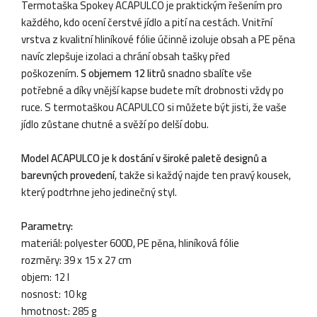
Termotaška Spokey ACAPULCO je praktickým řešením pro
každého, kdo ocení čerstvé jídlo a pití na cestách. Vnitřní
vrstva z kvalitní hliníkové fólie účinně izoluje obsah a PE pěna
navíc zlepšuje izolaci a chrání obsah tašky před
poškozením.
S objemem 12 litrů
snadno sbalíte vše
potřebné a díky vnější kapse budete mít drobnosti vždy po
ruce. S termotaškou ACAPULCO si můžete být jisti, že vaše
jídlo zůstane chutné a svěží po delší dobu.
Model ACAPULCO je k dostání v široké paletě designů a
barevných provedení
, takže si každý najde ten pravý kousek,
který podtrhne jeho jedinečný styl.
Parametry:
materiál: polyester 600D, PE pěna, hliníková fólie
rozměry: 39 x 15 x 27 cm
objem: 12 l
nosnost: 10 kg
hmotnost: 285 g