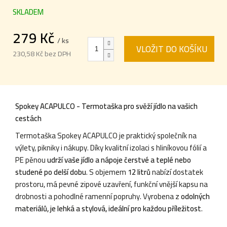
SKLADEM
279 Kč
/ ks
VLOŽIT DO KOŠÍKU
230,58 Kč bez DPH
Měrná
cena:
Spokey ACAPULCO - Termotaška pro svěží jídlo na vašich
cestách
Termotaška Spokey ACAPULCO je praktický společník na
výlety, pikniky i nákupy. Díky kvalitní izolaci s hliníkovou fólií a
PE pěnou
udrží vaše jídlo a nápoje čerstvé a teplé nebo
studené po delší dobu
. S objemem
12 litrů
nabízí dostatek
prostoru, má pevné zipové uzavření, funkční vnější kapsu na
drobnosti a pohodlné ramenní popruhy. Vyrobena z
odolných
materiálů, je lehká a stylová, ideální pro každou příležitost
.