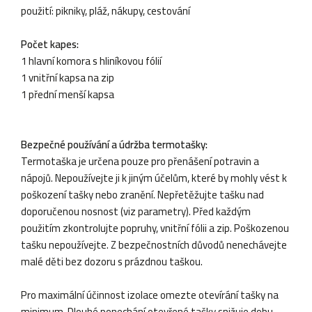
použití: pikniky, pláž, nákupy, cestování
Počet kapes:
1 hlavní komora s hliníkovou fólií
1 vnitřní kapsa na zip
1 přední menší kapsa
Bezpečné používání a údržba termotašky:
Termotaška je určena pouze pro přenášení potravin a
nápojů. Nepoužívejte ji k jiným účelům, které by mohly vést k
poškození tašky nebo zranění. Nepřetěžujte tašku nad
doporučenou nosnost (viz parametry). Před každým
použitím zkontrolujte popruhy, vnitřní fólii a zip. Poškozenou
tašku nepoužívejte. Z bezpečnostních důvodů nenechávejte
malé děti bez dozoru s prázdnou taškou.
Pro maximální účinnost izolace omezte otevírání tašky na
minimum. Dlouhé ponechání otevřené tašky snižuje dobu