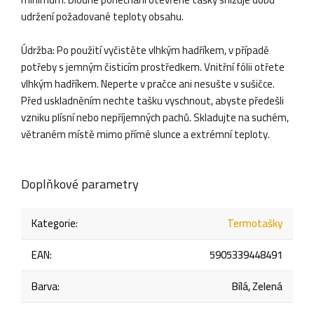
udržení požadované teploty obsahu.
Údržba: Po použití vyčistěte vlhkým hadříkem, v případě
potřeby s jemným čisticím prostředkem. Vnitřní fólii otřete
vlhkým hadříkem. Neperte v pračce ani nesušte v sušičce.
Před uskladněním nechte tašku vyschnout, abyste předešli
vzniku plísní nebo nepříjemných pachů. Skladujte na suchém,
větraném místě mimo přímé slunce a extrémní teploty.
Doplňkové parametry
Kategorie
:
Termotašky
EAN
:
5905339448491
Barva
:
Bílá, Zelená