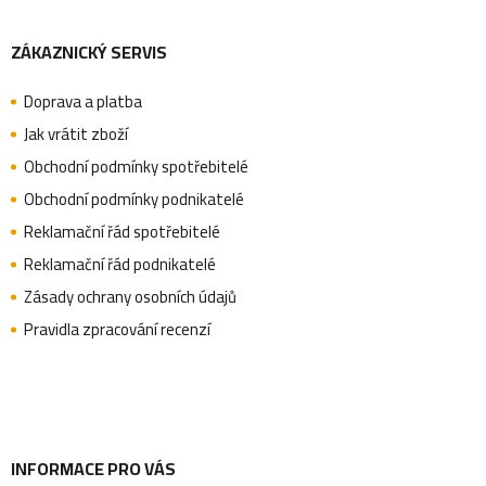
Z
ZÁKAZNICKÝ SERVIS
á
Doprava a platba
p
Jak vrátit zboží
Obchodní podmínky spotřebitelé
a
Obchodní podmínky podnikatelé
Reklamační řád spotřebitelé
Reklamační řád podnikatelé
t
Zásady ochrany osobních údajů
Pravidla zpracování recenzí
í
INFORMACE PRO VÁS