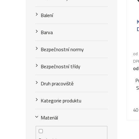
p
s
r
Balení
p
o
r
Barva
d
o
u
Bezpečnostní normy
d
od 
k
u
DP
Bezpečnostní třídy
od
t
k
ů
P
Druh pracoviště
t
S
ů
Kategorie produktu
40
Materiál