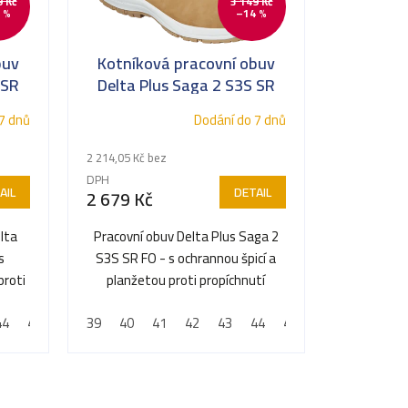
9 Kč
3 149 Kč
 %
–14 %
buv
Kotníková pracovní obuv
 SR
Delta Plus Saga 2 S3S SR
FO
7 dnů
Dodání do 7 dnů
2 214,05 Kč bez
DPH
AIL
DETAIL
2 679 Kč
lta
Pracovní obuv Delta Plus Saga 2
s
S3S SR FO - s ochrannou špicí a
proti
planžetou proti propíchnutí
44
45
46
39
47
40
48
41
42
43
44
45
46
47
48