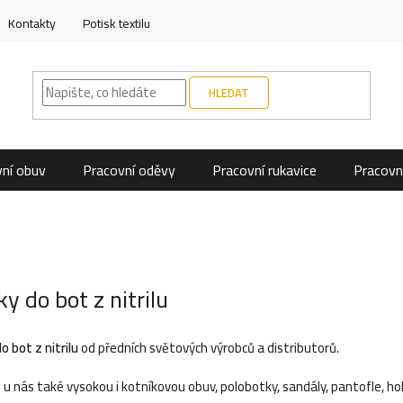
Kontakty
Potisk textilu
HLEDAT
ní obuv
Pracovní oděvy
Pracovní rukavice
Pracovn
ky do bot z nitrilu
o bot z nitrilu
od předních světových výrobců a distributorů.
 u nás také vysokou i kotníkovou obuv, polobotky, sandály, pantofle, hol