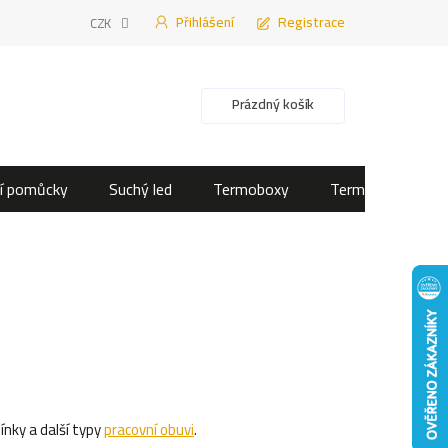
Přihlášení
Registrace
CZK
Nákupní košík
Prázdný košík
í pomůcky
Suchý led
Termoboxy
Termotašky
ínky a další typy
pracovní obuvi
.