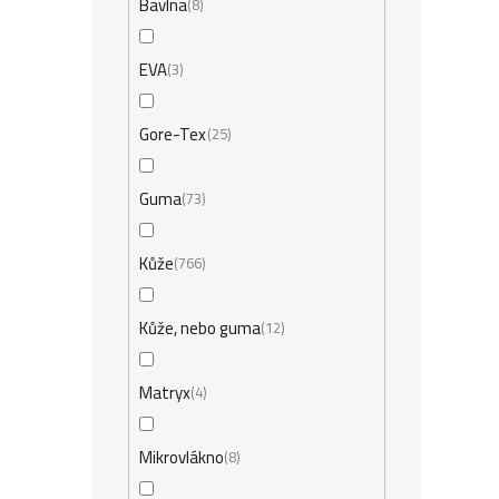
Bavlna
8
EVA
3
Gore-Tex
25
Guma
73
Kůže
766
Kůže, nebo guma
12
Matryx
4
Mikrovlákno
8