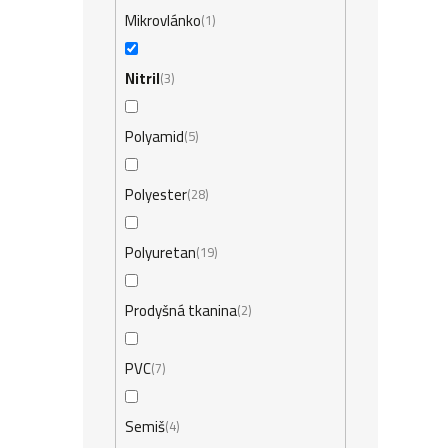
Mikrovlánko
1
Nitril
3
Polyamid
5
Polyester
28
Polyuretan
19
Prodyšná tkanina
2
PVC
7
Semiš
4