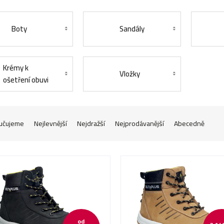
Boty
Sandály
Krémy k
Vložky
ošetření obuvi
učujeme
Nejlevnější
Nejdražší
Nejprodávanější
Abecedně
od