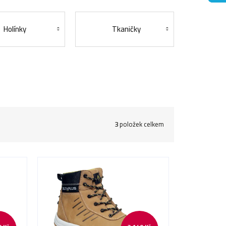
Holínky
Tkaničky
3
položek celkem