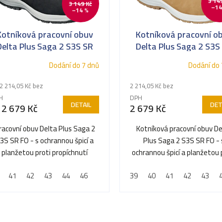
3 14
3 149 Kč
–14
–14 %
Kotníková pracovní obuv
Kotníková pracovní o
Delta Plus Saga 2 S3S SR
Delta Plus Saga 2 S3S
FO
FO
Dodání do 7 dnů
Dodání do 
2 214,05 Kč bez
2 214,05 Kč bez
H
DPH
DETAIL
DET
2 679 Kč
2 679 Kč
racovní obuv Delta Plus Saga 2
Kotníková pracovní obuv De
3S SR FO - s ochrannou špicí a
Plus Saga 2 S3S SR FO - 
planžetou proti propíchnutí
ochrannou špicí a planžetou 
propíchnutí
41
42
43
44
46
39
40
41
42
43
O