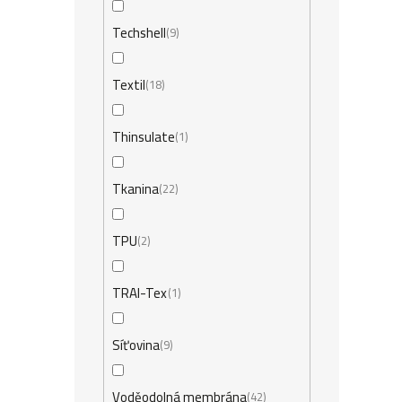
Techshell
9
Textil
18
Thinsulate
1
Tkanina
22
TPU
2
TRAI-Tex
1
Síťovina
9
Voděodolná membrána
42