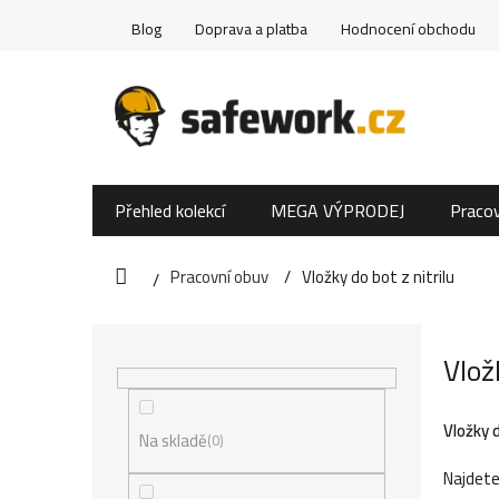
Přejít
Blog
Doprava a platba
Hodnocení obchodu
na
obsah
Přehled kolekcí
MEGA VÝPRODEJ
Pracov
Pracovní obuv
Vložky do bot z nitrilu
Domů
P
Vlož
o
s
Vložky d
Na skladě
0
t
Najdete