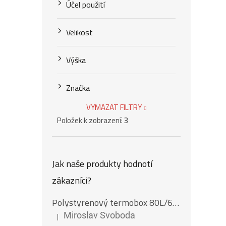
Účel použití
Velikost
Výška
Značka
VYMAZAT FILTRY
Položek k zobrazení:
3
Jak naše produkty hodnotí
zákazníci?
Polystyrenový termobox 80L/62Kg
|
Miroslav Svoboda
Hodnocení produktu je 5 z 5 hvězdiček.