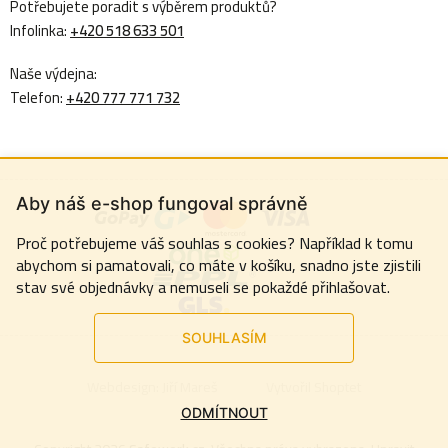
Potřebujete poradit s výběrem produktů?
Infolinka:
+420 518 633 501
Naše výdejna:
Telefon:
+420 777 771 732
Aby náš e-shop fungoval správně
Proč potřebujeme váš souhlas s cookies? Například k tomu
abychom si pamatovali, co máte v košíku, snadno jste zjistili
stav své objednávky a nemuseli se pokaždé přihlašovat.
SOUHLASÍM
Webdesign:
Jiří Mareš
Vytvořil Shoptet
ODMÍTNOUT