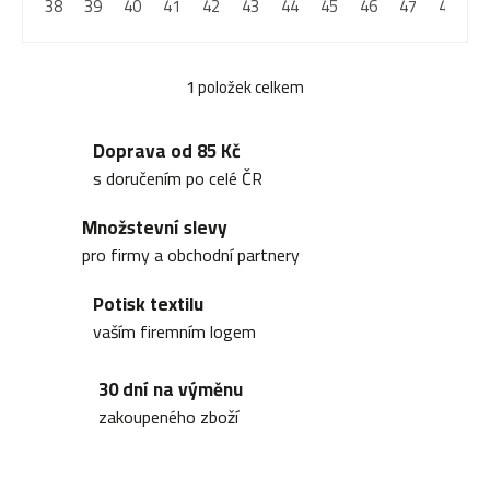
d
38
39
40
41
42
43
44
45
46
47
48
u
1
položek celkem
O
k
v
Doprava od 85 Kč
l
s doručením po celé ČR
t
á
Množstevní slevy
d
pro firmy a obchodní partnery
ů
a
Potisk textilu
c
vaším firemním logem
í
30 dní na výměnu
p
zakoupeného zboží
r
v