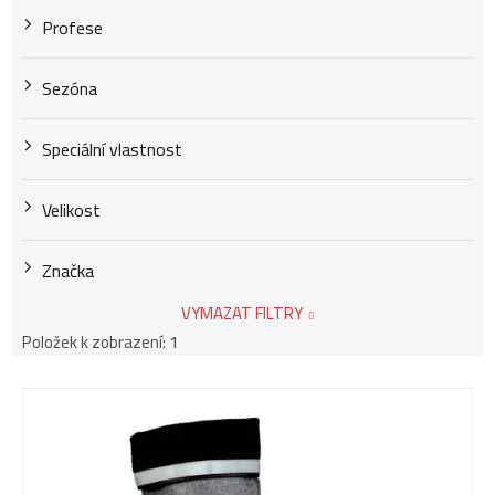
Profese
Sezóna
Speciální vlastnost
Velikost
Značka
VYMAZAT FILTRY
Položek k zobrazení:
1
V
ý