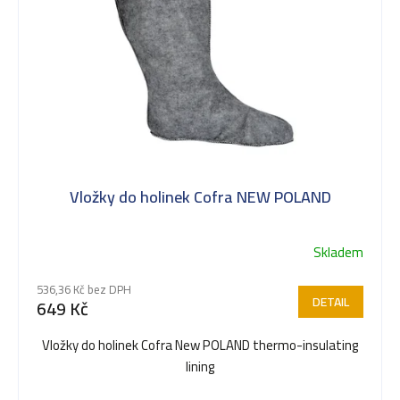
p
i
s
Vložky do holinek Cofra NEW POLAND
p
Skladem
r
536,36 Kč bez DPH
DETAIL
649 Kč
o
Vložky do holinek Cofra New POLAND thermo-insulating
lining