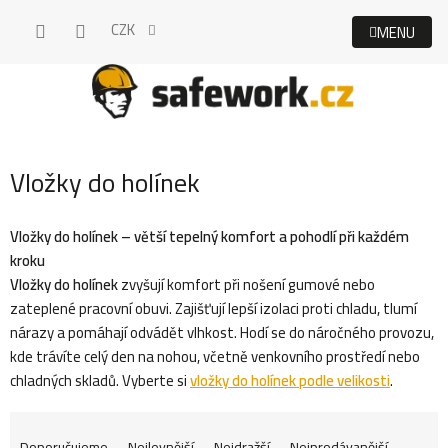
Přejít
CZK
na
obsah
Vložky do holínek
Vložky do holínek – větší tepelný komfort a pohodlí při každém
kroku
Vložky do holínek
zvyšují komfort při nošení gumové nebo
zateplené pracovní obuvi. Zajišťují lepší izolaci proti chladu, tlumí
nárazy a pomáhají odvádět vlhkost. Hodí se do náročného provozu,
kde trávíte celý den na nohou, včetně venkovního prostředí nebo
chladných skladů. Vyberte si
vložky do holínek podle velikosti
.
Ř
Doporučujeme
Nejlevnější
Nejdražší
Nejprodávanější