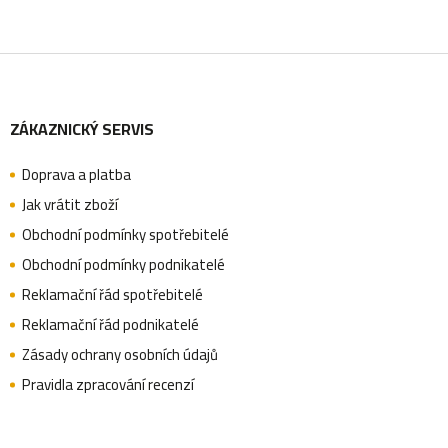
k
y
Z
v
ý
ZÁKAZNICKÝ SERVIS
á
p
i
Doprava a platba
p
Jak vrátit zboží
s
Obchodní podmínky spotřebitelé
u
a
Obchodní podmínky podnikatelé
Reklamační řád spotřebitelé
Reklamační řád podnikatelé
t
Zásady ochrany osobních údajů
Pravidla zpracování recenzí
í