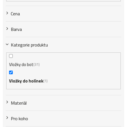
r
Cena
o
Barva
d
Kategorie produktu
u
Vložky do bot
31
k
Vložky do holínek
1
t
Materiál
ů
Pro koho