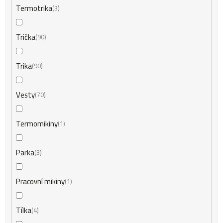
Termotrika
3
Trička
90
Trika
90
Vesty
70
Termomikiny
1
Parka
3
Pracovní mikiny
1
Tílka
4