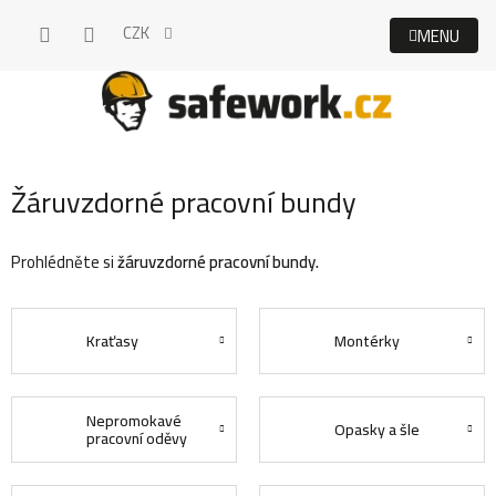
Přejít
CZK
na
obsah
Žáruvzdorné pracovní bundy
Prohlédněte si
žáruvzdorné pracovní bundy.
Kraťasy
Montérky
Nepromokavé
Opasky a šle
pracovní oděvy