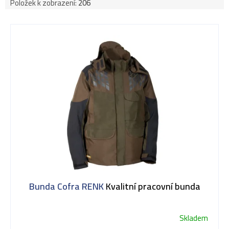
Položek k zobrazení:
206
V
ý
p
i
s
Bunda Cofra RENK
Kvalitní pracovní bunda
p
Skladem