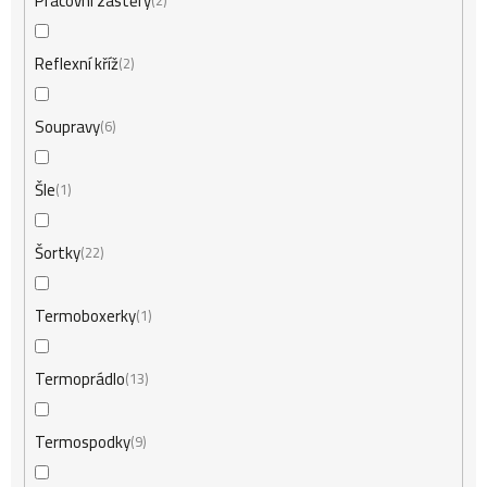
Pracovní zástěry
2
Reflexní kříž
2
Soupravy
6
Šle
1
Šortky
22
Termoboxerky
1
Termoprádlo
13
Termospodky
9