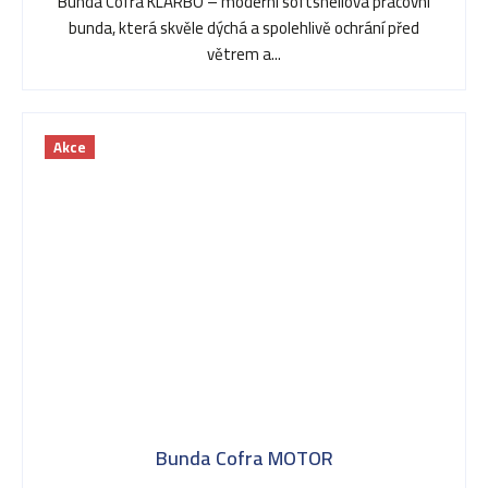
Bunda Cofra KLARBO – moderní softshellová pracovní
bunda, která skvěle dýchá a spolehlivě ochrání před
větrem a...
Akce
Bunda Cofra MOTOR