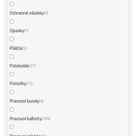
Ochranné návleky
2
Opasky
7
Pláště
2
Polokošile
27
Ponožky
12
Pracovní bundy
4
Pracovní kalhoty
204