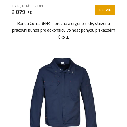
r
1 718,18 Kč bez DPH
DETAIL
2 079 Kč
o
Bunda Cofra RENK – pružná a ergonomicky střižená
pracovní bunda pro dokonalou volnost pohybu při každém
d
úkolu.
u
k
t
ů