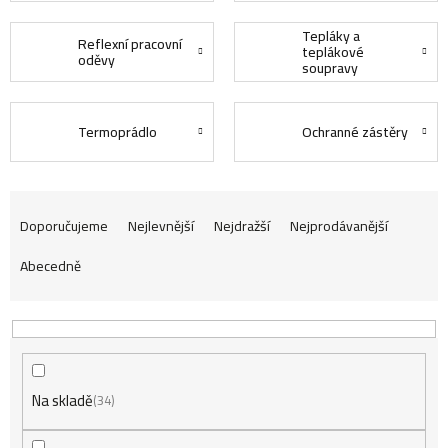
Tepláky a
Reflexní pracovní
teplákové
oděvy
soupravy
Termoprádlo
Ochranné zástěry
Ř
Doporučujeme
Nejlevnější
Nejdražší
Nejprodávanější
Abecedně
a
z
Na skladě
e
34