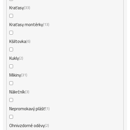
Kraťasy
33
Kraťasy montérky
13
Kšiltovka
6
Kukly
2
Mikiny
31
Nákrčník
3
Nepromokavý plášť
1
Ohnivzdorné oděvy
2