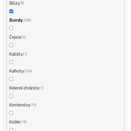
Blůzy
8
Bundy
206
Čepice
5
Kabáty
1
Kalhoty
234
Kolenní chrániče
1
Kombinézy
10
Košile
18