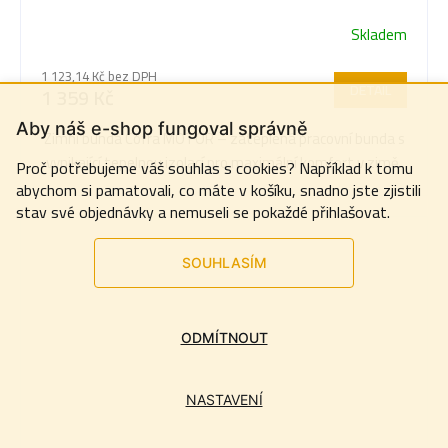
Skladem
1 123,14 Kč bez DPH
DETAIL
1 359 Kč
Aby náš e-shop fungoval správně
Zimní bunda Cofra MOTOR – zateplená pracovní bunda s
vynikající tepelnou izolací pro maximální komfort v zimě.
Proč potřebujeme váš souhlas s cookies? Například k tomu
abychom si pamatovali, co máte v košíku, snadno jste zjistili
stav své objednávky a nemuseli se pokaždé přihlašovat.
SOUHLASÍM
ODMÍTNOUT
NASTAVENÍ