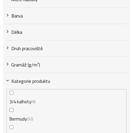
k
Barva
t
Délka
Druh pracoviště
ů
Gramáž (g/m²)
Kategorie produktu
3/4 kalhoty
6
Bermudy
22