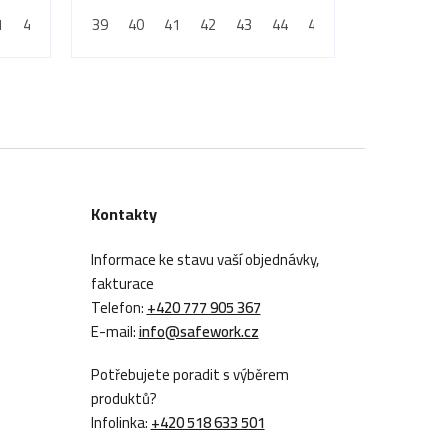
propíchnutí
1
9
42
50
43
39
44
40
45
41
46
42
47
43
48
44
45
46
47
Kontakty
Informace ke stavu vaší objednávky,
fakturace
Telefon:
+420 777 905 367
E-mail:
info@safework.cz
Potřebujete poradit s výběrem
produktů?
Infolinka:
+420 518 633 501