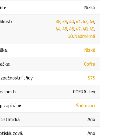
řih
:
Nízká
likost
:
38
,
39
,
40
,
41
,
42
,
43
,
44
,
45
,
46
,
47
,
48
,
49
,
50
,
Nadměrná
ška
:
Nízké
ačka
:
Cofra
zpečnostní třídy
:
S7S
astnosti
:
COFRA-tex
p zapínání
:
Šněrovací
tistatická
:
Ano
otiskluzová
:
Ano