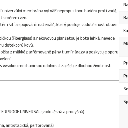
Ba
í univerzální membrána vytváří nepropustnou bariéru proti vodě,
pot směrem ven.
Ba
tém šití a spojování materiálů, který posiluje vodotěsnost obuvi i
Ka
ičkou (
Fiberglass
) a nekovovou planžetou je bota lehká, nevede
Ma
 u detektorů kovů.
ožka z měkké parfémované pěny tlumí nárazy a poskytuje oporu
nošení.
Pr
s vysokou mechanickou odolností zajišťuje dlouhou životnost
Pr
S
Sp
RPROOF UNIVERSAL (vodotěsná a prodyšná)
, antistatická, perforovaná)