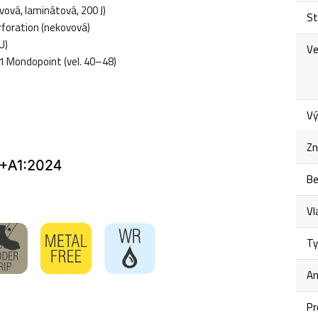
vá, laminátová, 200 J)
St
foration (nekovová)
U)
Ve
1 Mondopoint (vel. 40–48)
Vý
Zn
Be
Vl
Ty
An
Pr