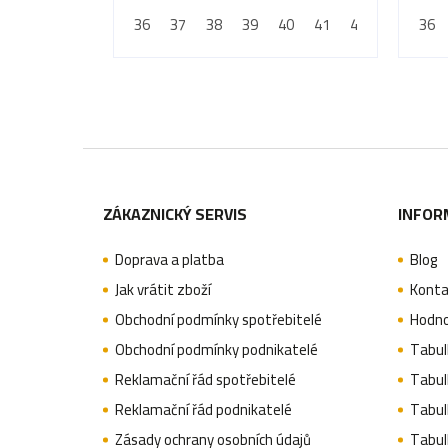
36
37
38
39
40
41
42
43
36
44
Z
á
ZÁKAZNICKÝ SERVIS
INFOR
p
Doprava a platba
Blog
a
Jak vrátit zboží
Konta
t
Obchodní podmínky spotřebitelé
Hodno
í
Obchodní podmínky podnikatelé
Tabulk
Reklamační řád spotřebitelé
Tabulk
Reklamační řád podnikatelé
Tabulk
Zásady ochrany osobních údajů
Tabul