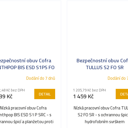
ezpečnostní obuv Cofra
Bezpečnostní obuv Cof
THPOP BIS ESD S1PS FO
TULLUS S2 FO SR
SR
Dodání do 7 dnů
Dodání do 
2,48 Kč bez DPH
1 205,79 Kč bez DPH
DETAIL
DETA
39 Kč
1 459 Kč
Nízká pracovní obuv Cofra
Nízká pracovní obuv Cofra TU
nthpop BIS ESD S1 P SRC - s
S2 FO SR - s ochrannou špic
rannou špicí a planžetou proti
hydrofobním svrškem