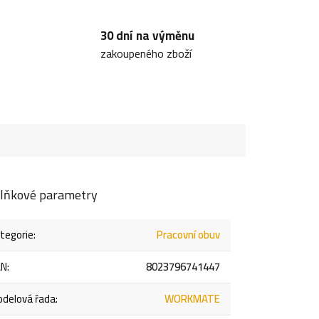
30 dní na výměnu
zakoupeného zboží
lňkové parametry
tegorie
:
Pracovní obuv
AN
:
8023796741447
delová řada
:
WORKMATE