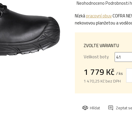
Průměrné
Neohodnoceno
Podrobnosti 
hodnocení
Nízká
pracovní obuv
COFRA NEWP
produktu
nekovovou planžetou a vodě
je
0,0
z
5
ZVOLTE VARIANTU
hvězdiček.
Velikost boty
1 779 Kč
/ ks
1 470,25 Kč bez DPH
Měrná
cena:
Hlídat
Zeptat s