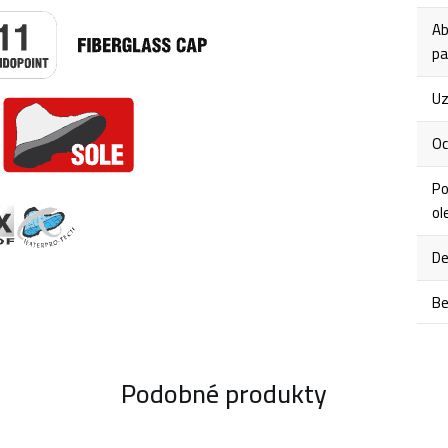
Ab
pa
Uz
Oc
Po
ol
De
Be
Podobné produkty