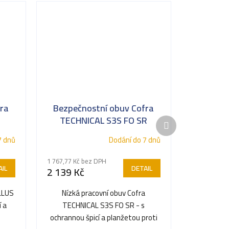
ra
Bezpečnostní obuv Cofra
TECHNICAL S3S FO SR
Další
produkt
7 dnů
Dodání do 7 dnů
1 767,77 Kč bez DPH
IL
DETAIL
2 139 Kč
LLUS
Nízká pracovní obuv Cofra
í a
TECHNICAL S3S FO SR - s
ochrannou špicí a planžetou proti