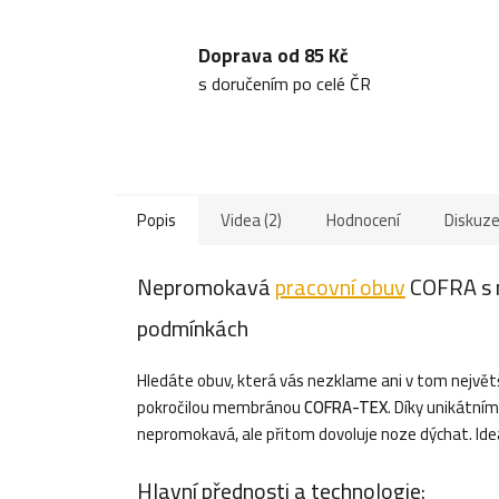
Doprava od 85 Kč
s doručením po celé ČR
Popis
Videa (2)
Hodnocení
Diskuz
Nepromokavá
pracovní obuv
COFRA s 
podmínkách
Hledáte obuv, která vás nezklame ani v tom největ
pokročilou membránou
COFRA-TEX
. Díky unikátn
nepromokavá, ale přitom dovoluje noze dýchat. Ideá
Hlavní přednosti a technologie: