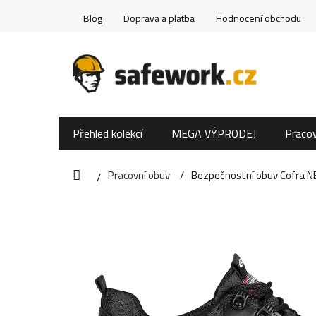
Přejít
Blog
Doprava a platba
Hodnocení obchodu
na
obsah
Přehled kolekcí
MEGA VÝPRODEJ
Pracov
Pracovní obuv
Bezpečnostní obuv Cofra 
Domů