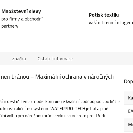
Množstevní slevy
Potisk textilu
pro firmy a obchodní
vaším firemním logem
partnery
e
Značka
Ostatní informace
membránou – Maximální ochrana v náročných
Dop
Ka
ším dešti? Tento model kombinuje kvalitní voděodpudivou kůži s
ímu konstrukčnímu systému
WATERPRO-TECH
je bota plně
E
lní volba pro náročnou práci venku i v mokrém prostředí.
Mo