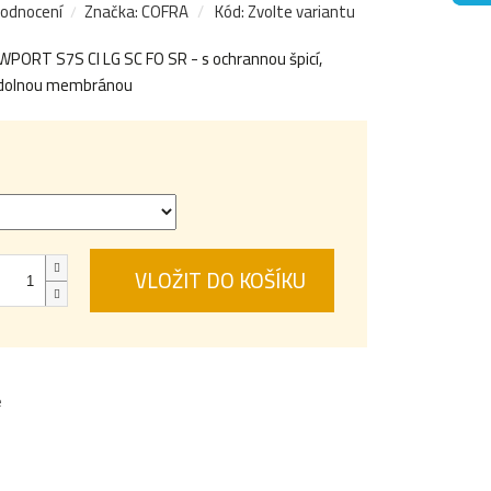
hodnocení
Značka:
COFRA
Kód:
Zvolte variantu
ORT S7S CI LG SC FO SR - s ochrannou špicí,
odolnou membránou
VLOŽIT DO KOŠÍKU
e