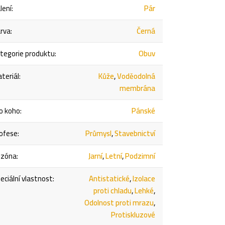
lení
:
Pár
rva
:
Černá
tegorie produktu
:
Obuv
teriál
:
Kůže
,
Voděodolná
membrána
o koho
:
Pánské
ofese
:
Průmysl
,
Stavebnictví
ezóna
:
Jarní
,
Letní
,
Podzimní
eciální vlastnost
:
Antistatické
,
Izolace
proti chladu
,
Lehké
,
Odolnost proti mrazu
,
Protiskluzové