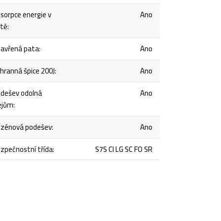
sorpce energie v
Ano
tě
:
avřená pata
:
Ano
hranná špice 200J
:
Ano
dešev odolná
Ano
ejům
:
zénová podešev
:
Ano
zpečnostní třída
:
S7S CI LG SC FO SR