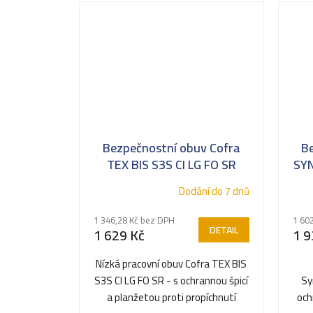
Bezpečnostní obuv Cofra
B
TEX BIS S3S CI LG FO SR
SYN
Dodání do 7 dnů
1 346,28 Kč bez DPH
1 60
DETAIL
1 629 Kč
1 9
Nízká pracovní obuv Cofra TEX BIS
S3S CI LG FO SR - s ochrannou špicí
Sy
a planžetou proti propíchnutí
och