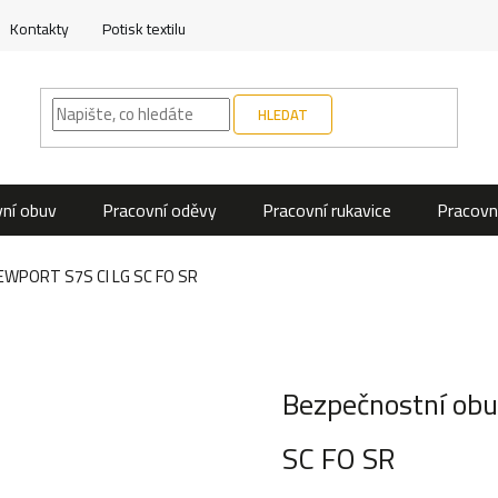
Kontakty
Potisk textilu
HLEDAT
ní obuv
Pracovní oděvy
Pracovní rukavice
Pracovn
NEWPORT S7S CI LG SC FO SR
Bezpečnostní ob
SC FO SR