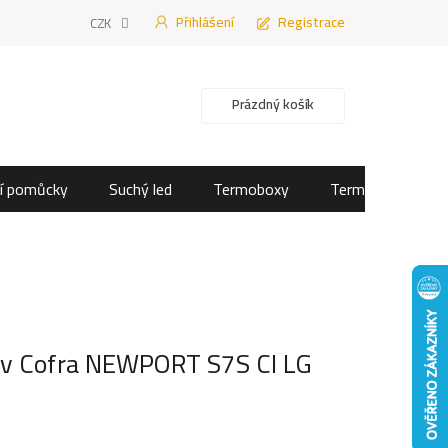
Přihlášení
Registrace
CZK
Nákupní košík
Prázdný košík
í pomůcky
Suchý led
Termoboxy
Termotašky
uv Cofra NEWPORT S7S CI LG