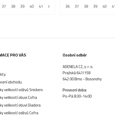
propíchnutí
37
45
38
46
39
47
40
41
42
43
36
44
37
45
38
46
39
47
40
48
4
4
MACE PRO VÁS
Osobní odběr
ADENELA CZ, s. r. o.
Pražská 647/158
kty
642 00 Brno - Bosonohy
cení obchodu
y velikostí oděvů Snickers
Provozní doba:
Po-Pá 8:30-14:00
y velikostí obuvi Cofra
y velikostí obuvi Diadora
ky velikostí oděvů Cofra