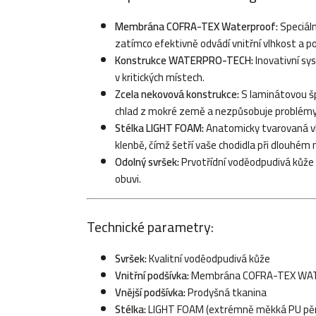
Membrána COFRA-TEX Waterproof:
Speciáln
zatímco efektivně odvádí vnitřní vlhkost a 
Konstrukce WATERPRO-TECH:
Inovativní sys
v kritických místech.
Zcela nekovová konstrukce:
S laminátovou šp
chlad z mokré země a nezpůsobuje problémy
Stélka LIGHT FOAM:
Anatomicky tvarovaná vl
klenbě, čímž šetří vaše chodidla při dlouhém 
Odolný svršek:
Prvotřídní voděodpudivá kůže 
obuvi.
Technické parametry:
Svršek:
Kvalitní voděodpudivá kůže
Vnitřní podšívka:
Membrána COFRA-TEX WATE
Vnější podšívka:
Prodyšná tkanina
Stélka:
LIGHT FOAM (extrémně měkká PU pěna