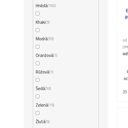
Hnědá
102
I
Khaki
5
Modrá
55
od 
DP
od
Oranžová
7
Růžová
1
oc
Šedá
53
35
Zelená
15
Žlutá
5