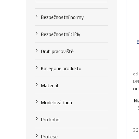
Bezpečnostní normy
Bezpečnostní třídy
Druh pracoviště
Pr
Kategorie produktu
ho
od 
pr
DP
je
Materiál
od
5,0
z
Ní
Modelová řada
5
hv
Pro koho
36
Profese