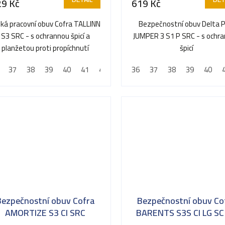
29 Kč
619 Kč
zká pracovní obuv Cofra TALLINN
Bezpečnostní obuv Delta P
S3 SRC - s ochrannou špicí a
JUMPER 3 S1 P SRC - s ochr
planžetou proti propíchnutí
špicí
37
38
39
40
41
42
43
36
44
37
45
38
46
39
47
40
48
Bezpečnostní obuv Cofra
Bezpečnostní obuv Co
AMORTIZE S3 CI SRC
BARENTS S3S CI LG SC
SR