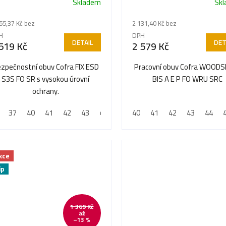
Skladem
Sk
Průměrné
hodnocení
55,37 Kč bez
2 131,40 Kč bez
produktu
H
DPH
je
DETAIL
DET
519 Kč
2 579 Kč
5,0
z
zpečnostní obuv Cofra FIX ESD
Pracovní obuv Cofra WOOD
5
S3S FO SR s vysokou úrovní
BIS A E P FO WRU SRC
hvězdiček.
ochrany.
37
40
41
42
43
44
45
40
46
41
47
42
48
43
44
kce
ip
1 369 Kč
až
–13 %