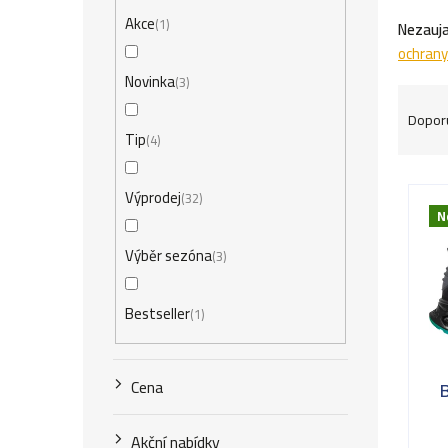
r
Akce
1
Nezauja
a
ochrany
n
Novinka
3
Ř
n
Dopor
a
Tip
4
í
z
V
p
Výprodej
32
e
N
ý
a
n
Výběr sezóna
3
p
n
í
i
e
Bestseller
1
p
s
l
r
p
Cena
o
r
d
Akční nabídky