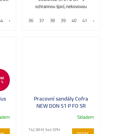
ochrannou špicí, nekovovou
planžetou a voděodolnou
44
45
46
36
47
37
38
39
40
41
42
43
44
45
membránou
 Kč
 %
lus
Pracovní sandály Cofra
NEW DON S1 P FO SR
ladem
Skladem
742,98 Kč bez DPH
AIL
DETAIL