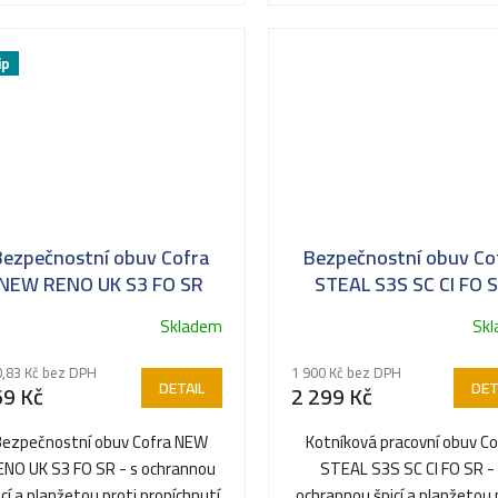
ip
Bezpečnostní obuv Cofra
Bezpečnostní obuv Co
NEW RENO UK S3 FO SR
STEAL S3S SC CI FO 
Skladem
Sk
ůměrné
Průměrné
dnocení
hodnocení
,83 Kč bez DPH
1 900 Kč bez DPH
oduktu
produktu
DETAIL
DET
69 Kč
2 299 Kč
je
5,0
Bezpečnostní obuv Cofra NEW
Kotníková pracovní obuv Co
z
ENO UK S3 FO SR - s ochrannou
STEAL S3S SC CI FO SR -
5
icí a planžetou proti propíchnutí
ochrannou špicí a planžetou 