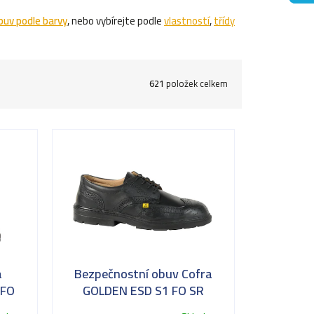
buv podle barvy
, nebo vybírejte podle
vlastností
,
třídy
621
položek celkem
a
Bezpečnostní obuv Cofra
 FO
GOLDEN ESD S1 FO SR