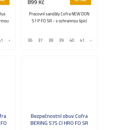
899 Kč
lus
Pracovní sandály Cofra NEW DON
annou
S1 P FO SR - s ochrannou špicí
41
42
43
36
44
37
45
38
46
39
47
40
48
41
42
43
44
45
fra
Bezpečnostní obuv Cofra
 FO
BERING S7S CI HRO FO SR