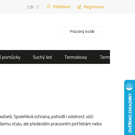
Přihlášení
Registrace
CZK
Nákupní košík
Prázdný košík
í pomůcky
Suchý led
Termoboxy
Termotašky
butorů.
Spolehlivá ochrana, pohodlí i odolnost vůči
vašemu stylu, ale především pracovním potřebám nebo