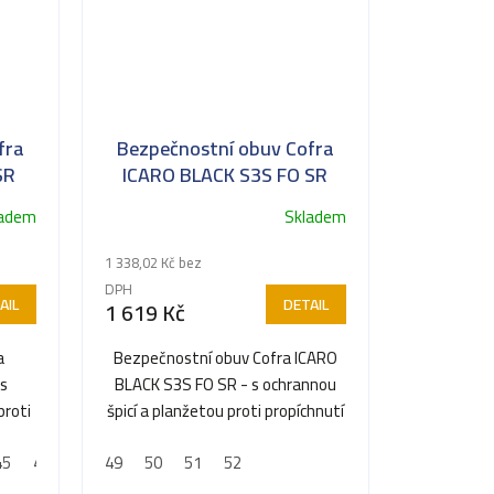
fra
Bezpečnostní obuv Cofra
SR
ICARO BLACK S3S FO SR
ladem
Skladem
1 338,02 Kč bez
DPH
AIL
DETAIL
1 619 Kč
a
Bezpečnostní obuv Cofra ICARO
 s
BLACK S3S FO SR - s ochrannou
proti
špicí a planžetou proti propíchnutí
45
46
47
49
48
50
51
52