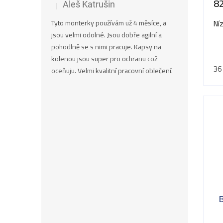
8
|
Aleš Katrušin
Hodnocení produktu je 5 z 5 hvězdiček.
Ní
Tyto monterky používám už 4 měsíce, a
jsou velmi odolné. Jsou dobře agilní a
pohodlně se s nimi pracuje. Kapsy na
kolenou jsou super pro ochranu což
36
oceňuju. Velmi kvalitní pracovní oblečení.