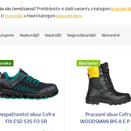
la vás černá barva?
Prohlédněte si další varianty v kategorii
pracovní o
či
materiálu
v hlavní kategorii
pracovní obuv
.
učujeme
Nejlevnější
Nejdražší
Nejprodávanější
Abecedně
ovinka
Bestseller
Bezpečnostní obuv Cofra
Pracovní obuv Cofr
FIX ESD S3S FO SR
WOODSMAN BIS A E P
WRU SRC