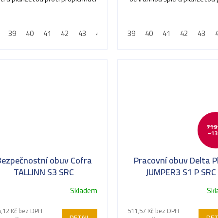
ězdiček.
hvězdiček.
propíchnutí
39
40
41
42
43
44
45
39
46
40
47
41
48
42
43
719
–13
Bezpečnostní obuv Cofra
Pracovní obuv Delta P
TALLINN S3 SRC
JUMPER3 S1 P SRC
Skladem
Sk
,12 Kč bez DPH
511,57 Kč bez DPH
DETAIL
DET