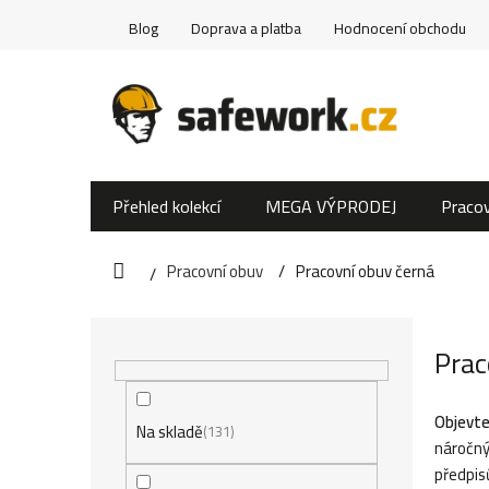
Přejít
Blog
Doprava a platba
Hodnocení obchodu
na
obsah
Přehled kolekcí
MEGA VÝPRODEJ
Pracov
Pracovní obuv
Pracovní obuv černá
Domů
P
Prac
o
s
Objevte
Na skladě
131
náročný
t
předpis