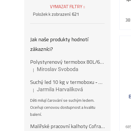
hv
VYMAZAT FILTRY
Položek k zobrazení:
621
38
Jak naše produkty hodnotí
zákazníci?
Polystyrenový termobox 80L/62Kg
|
Miroslav Svoboda
Hodnocení produktu je 5 z 5 hvězdiček.
Suchý led 10 kg v termoboxu
- Nugety 16 mm
|
Jarmila Harvalíková
Hodnocení produktu je 5 z 5 hvězdiček.
Děti milují čarování se suchým ledem.
Oceňuji cenovou dostupnost a kvalitu
balení.
Malířské pracovní kalhoty Cofra SALISBOURG
685