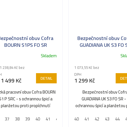
Bezpečnostní obuv Cofra
Bezpečnostní obuv Co
BOURN S1PS FO SR
GUADIANA UK S3 FO 
Skladem
Sk
ůměrné
dnocení
1 238,84 Kč bez
1 073,55 Kč bez
oduktu
H
DPH
DETAIL
DET
1 499 Kč
1 299 Kč
zká pracovní obuv Cofra BOURN
Bezpečnostní obuv Cofr
S1 P SRC - s ochrannou špicí a
GUADIANA UK S3 FO SR -
ězdiček.
planžetou proti propíchnutí
ochrannou špicí a planžetou 
propíchnutí
37
38
39
40
41
42
43
40
44
41
45
42
46
43
47
44
48