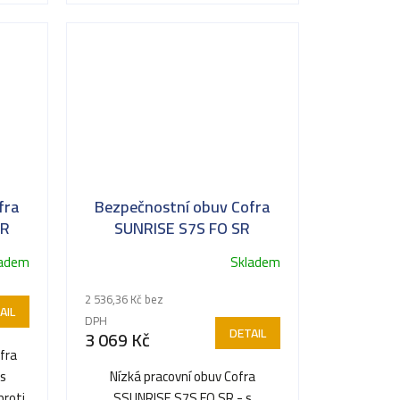
fra
Bezpečnostní obuv Cofra
SR
SUNRISE S7S FO SR
ladem
Skladem
2 536,36 Kč bez
AIL
DPH
DETAIL
3 069 Kč
fra
 s
Nízká pracovní obuv Cofra
proti
SSUNRISE S7S FO SR - s