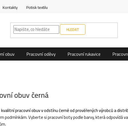
Kontakty
Potisk textilu
HLEDAT
ní obuv
Pracovní oděvy
Pracovní rukavice
Pracovn
ovní obuv černá
 kvalitní pracovní obuv v odstínu černé od prověřených výrobců a distri
m podmínkám. Vyberte si pracovní boty podle barvy, která odpovídá 
ům.