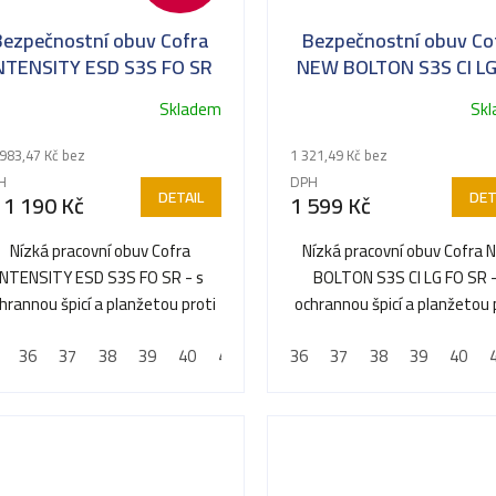
Bezpečnostní obuv Cofra
Bezpečnostní obuv Co
NTENSITY ESD S3S FO SR
NEW BOLTON S3S CI LG
SR
Skladem
Sk
983,47 Kč bez
1 321,49 Kč bez
H
DPH
DETAIL
DET
1 190 Kč
1 599 Kč
Nízká pracovní obuv Cofra
Nízká pracovní obuv Cofra
INTENSITY ESD S3S FO SR - s
BOLTON S3S CI LG FO SR -
hrannou špicí a planžetou proti
ochrannou špicí a planžetou 
propíchnutí
propíchnutí
36
37
38
39
40
41
42
36
43
37
44
38
45
39
46
40
47