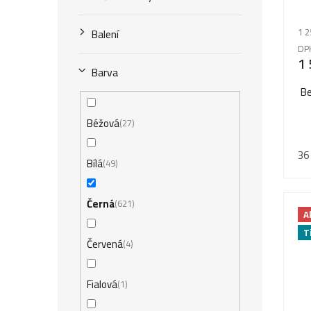
o
u
d
Balení
1 2
k
u
DP
1 
t
Barva
k
ů
Be
t
Béžová
27
ů
36
Bílá
49
Černá
621
A
T
Červená
4
Fialová
1