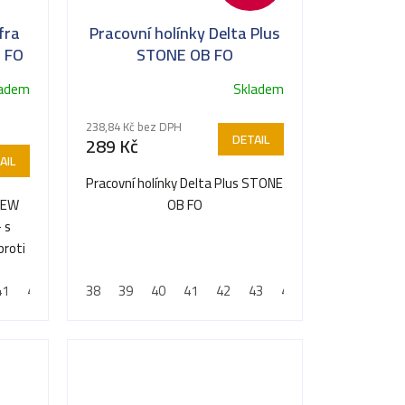
fra
Pracovní holínky Delta Plus
 FO
STONE OB FO
ladem
Skladem
238,84 Kč bez DPH
DETAIL
289 Kč
AIL
Pracovní holínky Delta Plus STONE
 NEW
OB FO
 s
proti
41
48
42
43
38
44
39
45
40
46
41
47
42
48
43
44
45
46
47