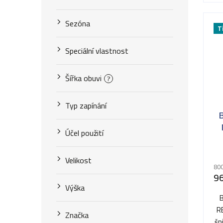
Sezóna
T
Speciální vlastnost
Šířka obuvi
?
Typ zapínání
Účel použití
Pr
Velikost
ho
800
pr
9
je
Výška
5,0
z
R
Značka
5
šp