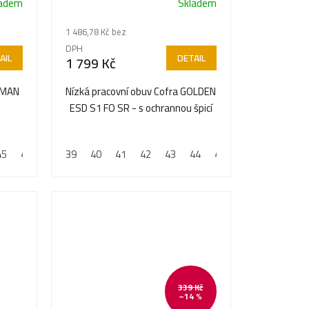
ladem
Skladem
1 486,78 Kč bez
DPH
AIL
DETAIL
1 799 Kč
SMAN
Nízká pracovní obuv Cofra GOLDEN
ESD S1 FO SR - s ochrannou špicí
45
46
47
39
40
41
42
43
44
45
46
47
339 Kč
–14 %