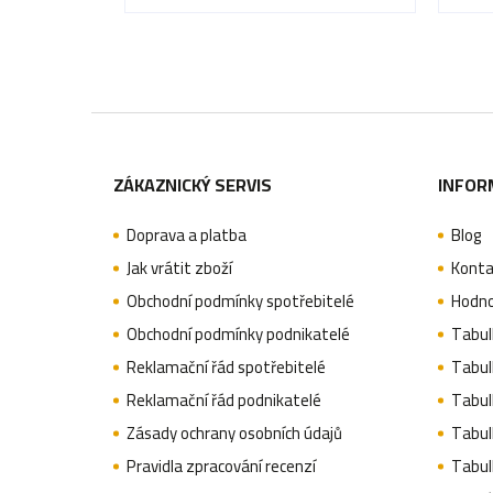
Z
á
ZÁKAZNICKÝ SERVIS
INFOR
p
Doprava a platba
Blog
a
Jak vrátit zboží
Konta
t
Obchodní podmínky spotřebitelé
Hodno
í
Obchodní podmínky podnikatelé
Tabulk
Reklamační řád spotřebitelé
Tabulk
Reklamační řád podnikatelé
Tabulk
Zásady ochrany osobních údajů
Tabul
Pravidla zpracování recenzí
Tabul