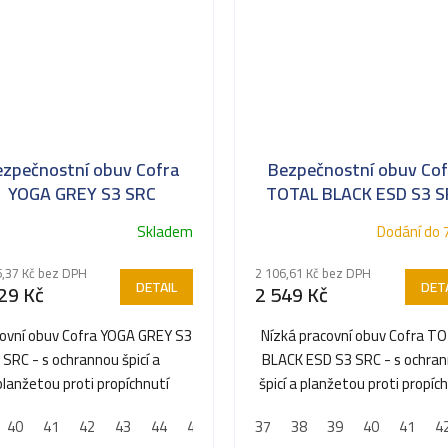
ezpečnostní obuv Cofra
Bezpečnostní obuv Cof
YOGA GREY S3 SRC
TOTAL BLACK ESD S3 
TOTAL BLACK ESD S3 
Skladem
Dodání do 
5,37 Kč bez DPH
2 106,61 Kč bez DPH
DETAIL
DETA
29 Kč
2 549 Kč
ovní obuv Cofra YOGA GREY S3
Nízká pracovní obuv Cofra T
SRC - s ochrannou špicí a
BLACK ESD S3 SRC - s ochra
planžetou proti propíchnutí
špicí a planžetou proti propíc
40
45
41
46
42
47
43
44
45
46
37
47
38
48
39
40
41
4