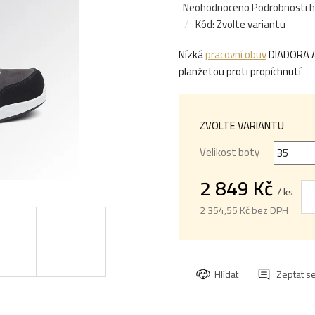
Průměrné
Neohodnoceno
Podrobnosti 
hodnocení
Kód:
Zvolte variantu
produktu
Nízká
pracovní obuv
DIADORA A
je
planžetou proti propíchnutí
0,0
z
5
hvězdiček.
ZVOLTE VARIANTU
Velikost boty
2 849 Kč
/ ks
2 354,55 Kč bez DPH
Měrná
cena:
Hlídat
Zeptat s