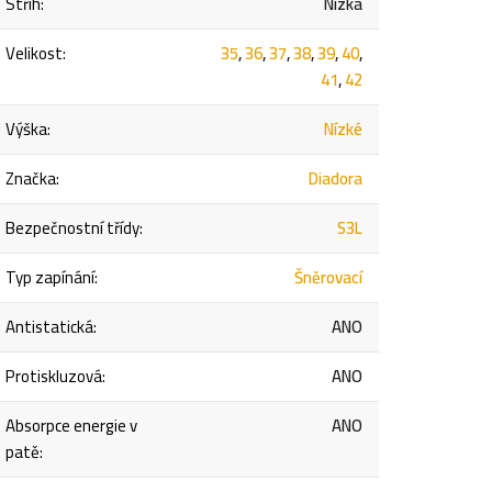
Střih
:
Nízká
Velikost
:
35
,
36
,
37
,
38
,
39
,
40
,
41
,
42
Výška
:
Nízké
Značka
:
Diadora
Bezpečnostní třídy
:
S3L
Typ zapínání
:
Šněrovací
Antistatická
:
ANO
Protiskluzová
:
ANO
Absorpce energie v
ANO
patě
: