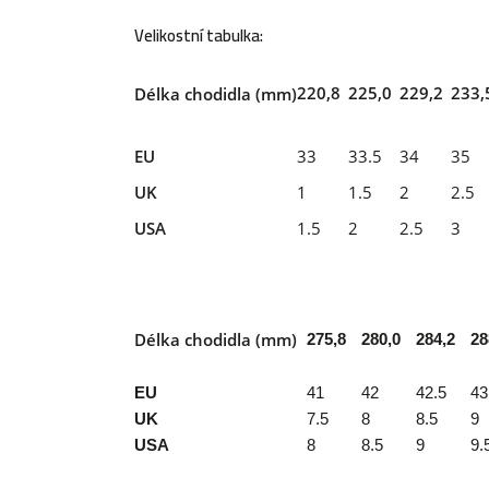
Velikostní tabulka:
220,8
225,0
229,2
233,
Délka chodidla (mm)
EU
33
33.5
34
35
UK
1
1.5
2
2.5
USA
1.5
2
2.5
3
Délka chodidla (mm)
275,8
280,0
284,2
28
EU
41
42
42.5
43
UK
7.5
8
8.5
9
USA
8
8.5
9
9.