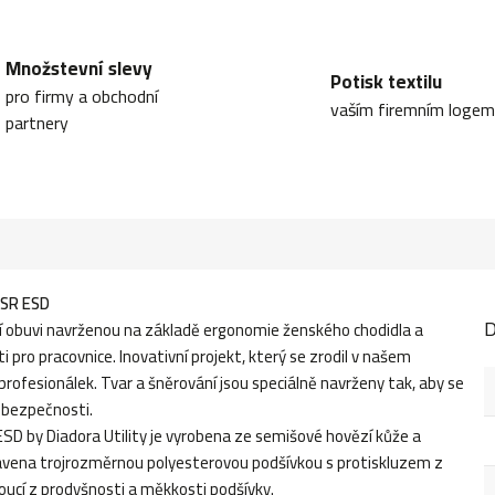
Množstevní slevy
Potisk textilu
pro firmy a obchodní
vaším firemním logem
partnery
SR ESD
D
ní obuvi navrženou na základě ergonomie ženského chodidla a
pro pracovnice. Inovativní projekt, který se zrodil v našem
rofesionálek. Tvar a šněrování jsou speciálně navrženy tak, aby se
é bezpečnosti.
D by Diadora Utility je vyrobena ze semišové hovězí kůže a
avena trojrozměrnou polyesterovou podšívkou s protiskluzem z
oucí z prodyšnosti a měkkosti podšívky.