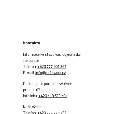
Kontakty
Informace ke stavu vaší objednávky,
fakturace
Telefon:
+420 777 905 367
E-mail:
info@safework.cz
Potřebujete poradit s výběrem
produktů?
Infolinka:
+420 518 633 501
Naše výdejna:
Telefon:
+420 777 771 732