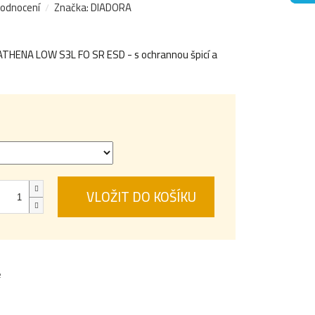
hodnocení
Značka:
DIADORA
THENA LOW S3L FO SR ESD - s ochrannou špicí a
VLOŽIT DO KOŠÍKU
e