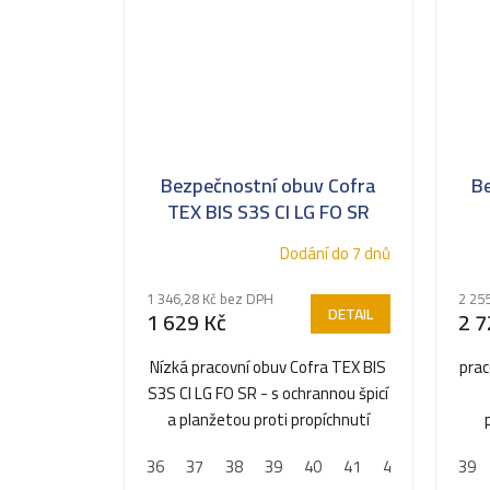
Bezpečnostní obuv Cofra
B
TEX BIS S3S CI LG FO SR
Dodání do 7 dnů
1 346,28 Kč bez DPH
2 25
DETAIL
1 629 Kč
2 7
Nízká pracovní obuv Cofra TEX BIS
prac
S3S CI LG FO SR - s ochrannou špicí
a planžetou proti propíchnutí
36
37
38
39
40
41
42
43
39
44