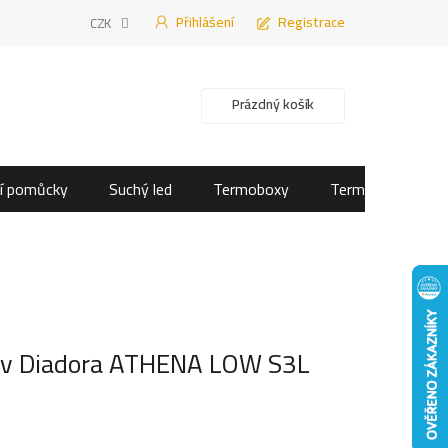
Přihlášení
Registrace
CZK
Nákupní košík
Prázdný košík
í pomůcky
Suchý led
Termoboxy
Termotašky
uv Diadora ATHENA LOW S3L