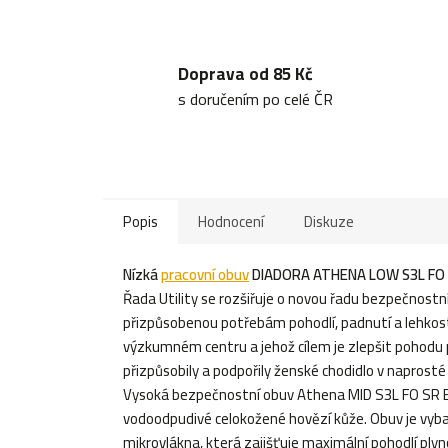
Doprava od 85 Kč
s doručením po celé ČR
Popis
Hodnocení
Diskuze
Nízká
pracovní obuv
DIADORA ATHENA LOW S3L FO 
Řada Utility se rozšiřuje o novou řadu bezpečnost
přizpůsobenou potřebám pohodlí, padnutí a lehkosti 
výzkumném centru a jehož cílem je zlepšit pohodu p
přizpůsobily a podpořily ženské chodidlo v naprost
Vysoká bezpečnostní obuv Athena MID S3L FO SR ES
vodoodpudivé celokožené hovězí kůže. Obuv je vyb
mikrovlákna, která zajišťuje maximální pohodlí plyn