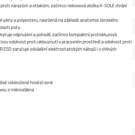
nu proti nárazům a otlakům, zatímco nekovová vložka K-SOLE chrání
ové pěny a polyesteru, navržená na základě anatomie ženského
blasti paty.
ytuje odpružení a pohodlí, zatímco kompaktní protiskluzová
nou odolnost proti uklouznutí v pracovním prostředí a odolnost proti
 ESD zaručuje odvádění elektrostatických nábojů i v citlivých
ivé celokožené hovězí usně
avou z mikrovlákna