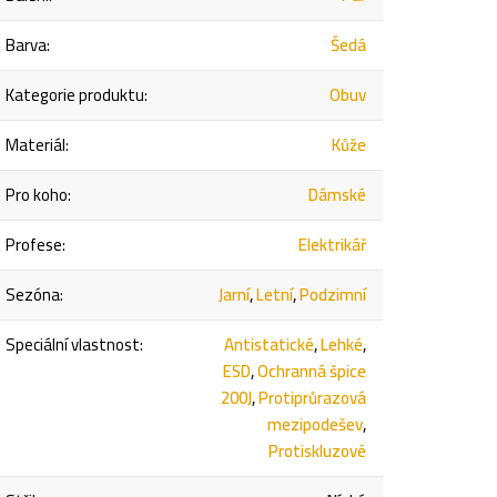
Barva
:
Šedá
Kategorie produktu
:
Obuv
Materiál
:
Kůže
Pro koho
:
Dámské
Profese
:
Elektrikář
Sezóna
:
Jarní
,
Letní
,
Podzimní
Speciální vlastnost
:
Antistatické
,
Lehké
,
ESD
,
Ochranná špice
200J
,
Protiprůrazová
mezipodešev
,
Protiskluzové