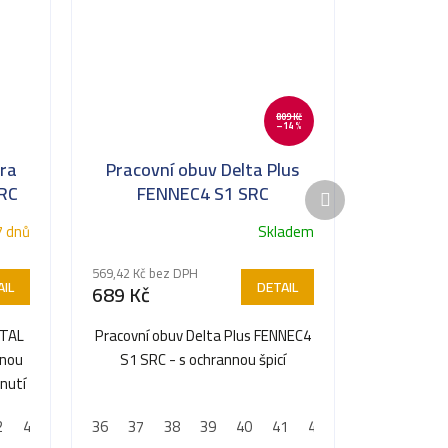
809 Kč
–14 %
ra
Pracovní obuv Delta Plus
Další
SRC
FENNEC4 S1 SRC
produkt
SRC
7 dnů
Skladem
569,42 Kč bez DPH
IL
DETAIL
689 Kč
OTAL
Pracovní obuv Delta Plus FENNEC4
nnou
S1 SRC - s ochrannou špicí
hnutí
2
43
44
36
45
37
46
38
47
39
48
40
41
42
43
44
45