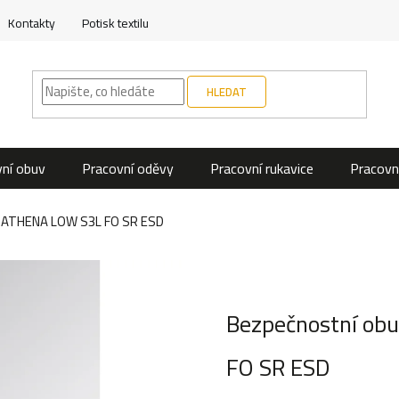
Kontakty
Potisk textilu
HLEDAT
ní obuv
Pracovní oděvy
Pracovní rukavice
Pracovn
a ATHENA LOW S3L FO SR ESD
Bezpečnostní ob
FO SR ESD