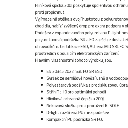
Hliníková špička 200J poskytuje spolehlivou ochra
proti propíchnut
Vyjímatelná stélka s dvojí hustotou z polyuretan
chodidla, nabízí zvýšený drop pro extra podporu v o
Podešev z expandovaného polyuretanu D-light posk
polyuretanová podrážka SR a FO zajišťuje dostateč
uhlovodíkům. Certifikace ESD, Athena MID S3L FO SR
prostředích s použitím elektronických zařízení.
Hlavními vlastnostmi tohoto výrobku jsou:
EN 20345:2022: S3L FO SR ESD
Svršek ze semišové hovězí usně a vodoodpud
Polyesterová podšívka s protiskluzovou úpr
Střih Fit 10 pro optimální pohodlí
Hliníková ochranná čepička 200J
Nekovová vložka proti proražení K-SOLE
D-light rozšířená PU mezipodešev
Kompaktní PU podrážka SR FO.