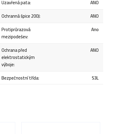
Uzavřená pata
:
ANO
Ochranná špice 200J
:
ANO
Protiprůrazová
Ano
mezipodešev
:
Ochrana před
ANO
elektrostatickým
výboje
:
Bezpečnostní třída
:
S3L