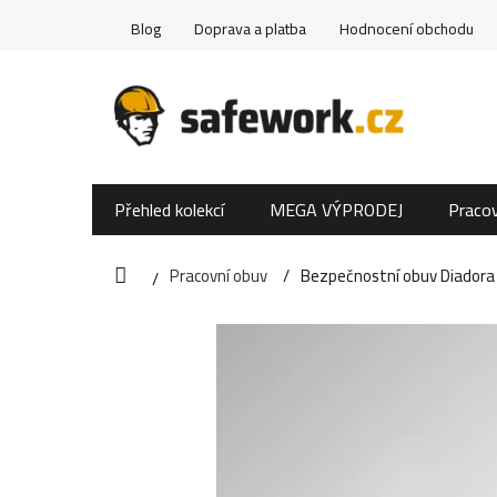
Přejít
Blog
Doprava a platba
Hodnocení obchodu
na
obsah
Přehled kolekcí
MEGA VÝPRODEJ
Pracov
Pracovní obuv
Bezpečnostní obuv Diador
Domů