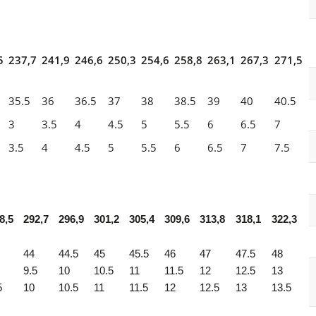
5
237,7
241,9
246,6
250,3
254,6
258,8
263,1
267,3
271,5
35.5
36
36.5
37
38
38.5
39
40
40.5
3
3.5
4
4.5
5
5.5
6
6.5
7
3.5
4
4.5
5
5.5
6
6.5
7
7.5
8,5
292,7
296,9
301,2
305,4
309,6
313,8
318,1
322,3
44
44.5
45
45.5
46
47
47.5
48
9.5
10
10.5
11
11.5
12
12.5
13
5
10
10.5
11
11.5
12
12.5
13
13.5