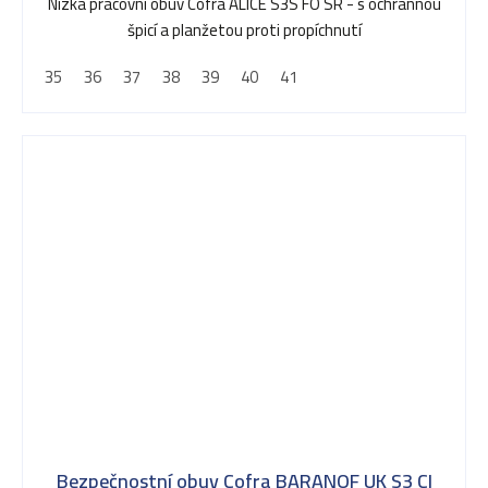
Nízká pracovní obuv Cofra ALICE S3S FO SR - s ochrannou
špicí a planžetou proti propíchnutí
35
36
37
38
39
40
41
Bezpečnostní obuv Cofra BARANOF UK S3 CI