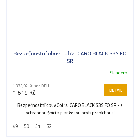
Bezpečnostní obuv Cofra ICARO BLACK S3S FO
SR
Skladem
1 338,02 Kč bez DPH
DETAIL
1 619 Kč
Bezpečnostní obuv Cofra ICARO BLACK S3S FO SR - s
ochrannou špicí a planžetou proti propíchnutí
49
50
51
52