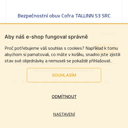
Bezpečnostní obuv Cofra TALLINN S3 SRC
Skladem
Aby náš e-shop fungoval správně
685,12 Kč bez DPH
Proč potřebujeme váš souhlas s cookies? Například k tomu
DETAIL
829 Kč
abychom si pamatovali, co máte v košíku, snadno jste zjistili
stav své objednávky a nemuseli se pokaždé přihlašovat.
Nízká pracovní obuv Cofra TALLINN S3 SRC - s ochrannou
špicí a planžetou proti propíchnutí
SOUHLASÍM
36
37
38
39
40
41
42
43
44
45
46
4
ODMÍTNOUT
NASTAVENÍ