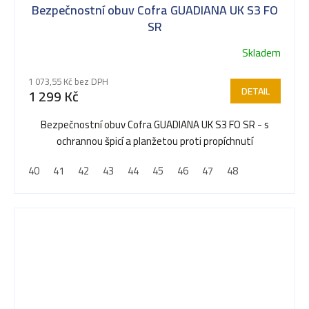
Bezpečnostní obuv Cofra GUADIANA UK S3 FO
SR
Skladem
1 073,55 Kč bez DPH
DETAIL
1 299 Kč
Bezpečnostní obuv Cofra GUADIANA UK S3 FO SR - s
ochrannou špicí a planžetou proti propíchnutí
40
41
42
43
44
45
46
47
48