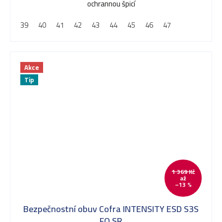
ochrannou špicí
39
40
41
42
43
44
45
46
47
Akce
Tip
1 369 Kč
až
–13 %
Bezpečnostní obuv Cofra INTENSITY ESD S3S
FO SR