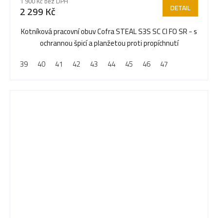
1 900 Kč bez DPH
produktu
DETAIL
2 299 Kč
je
5,0
Kotníková pracovní obuv Cofra STEAL S3S SC CI FO SR - s
z
ochrannou špicí a planžetou proti propíchnutí
5
39
40
41
42
43
44
45
46
47
hvězdiček.