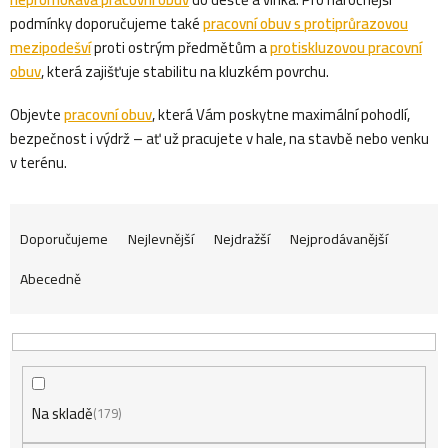
podmínky doporučujeme také
pracovní obuv s protiprůrazovou
mezipodešví
proti ostrým předmětům a
protiskluzovou pracovní
obuv
, která zajišťuje stabilitu na kluzkém povrchu.
Objevte
pracovní obuv
, která Vám poskytne maximální pohodlí,
bezpečnost i výdrž – ať už pracujete v hale, na stavbě nebo venku
v terénu.
Ř
Doporučujeme
Nejlevnější
Nejdražší
Nejprodávanější
Abecedně
a
z
Na skladě
e
179