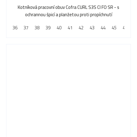
Kotníková pracovní obuv Cofra CURL S3S CI FO SR - s
ochrannou špicí a planžetou proti propíchnutí
36
37
38
39
40
41
42
43
44
45
46
4