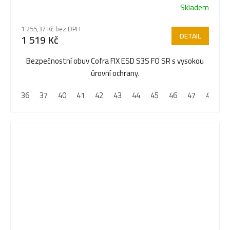
Skladem
1 255,37 Kč bez DPH
DETAIL
1 519 Kč
Bezpečnostní obuv Cofra FIX ESD S3S FO SR s vysokou
úrovní ochrany.
36
37
40
41
42
43
44
45
46
47
48