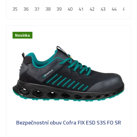
35
36
37
38
39
40
41
42
43
44
45
4
Novinka
Bezpečnostní obuv Cofra FIX ESD S3S FO SR