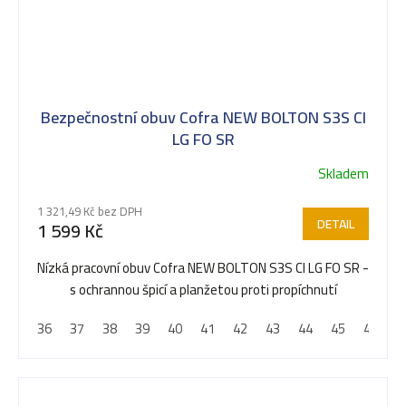
Bezpečnostní obuv Cofra NEW BOLTON S3S CI
LG FO SR
Skladem
1 321,49 Kč bez DPH
DETAIL
1 599 Kč
Nízká pracovní obuv Cofra NEW BOLTON S3S CI LG FO SR -
s ochrannou špicí a planžetou proti propíchnutí
36
37
38
39
40
41
42
43
44
45
46
4