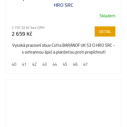
HRO SRC
Skladem
Průměrné
hodnocení
2 197,52 Kč bez DPH
produktu
DETAIL
2 659 Kč
je
5,0
Vysoká pracovní obuv Cofra BARANOF UK S3 CI HRO SRC -
z
s ochrannou špicí a planžetou proti propíchnutí
5
40
41
42
43
44
45
46
47
hvězdiček.