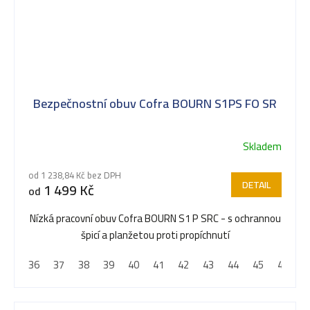
Bezpečnostní obuv Cofra BOURN S1PS FO SR
Skladem
Průměrné
hodnocení
od 1 238,84 Kč bez DPH
produktu
DETAIL
1 499 Kč
od
je
5,0
Nízká pracovní obuv Cofra BOURN S1 P SRC - s ochrannou
z
špicí a planžetou proti propíchnutí
5
36
37
38
39
40
41
42
43
44
45
46
4
hvězdiček.