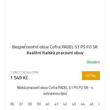
Bezpečnostní obuv Cofra PADEL S1 PS FO SR
Kvalitní Italská pracovní obuv
Skladem
1 280,17 Kč bez DPH
DETAIL
1 549 Kč
Nízká pracovní obuv Cofra PADEL S1 PS FO SR - s
ochrannou špicí
36
37
38
39
40
41
42
43
44
45
46
4