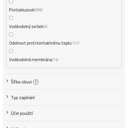
Protiskluzové
898
Voděodolný svršek
6
Odolnost proti kontaktnímu teplu
127
Voděodolná membrána
14
Šířka obuvi
?
Typ zapínání
Účel použití