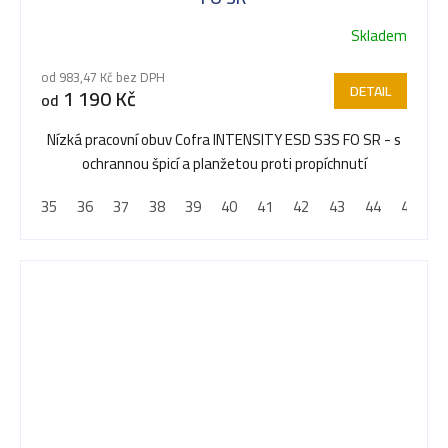
Skladem
od 983,47 Kč bez DPH
DETAIL
1 190 Kč
od
Nízká pracovní obuv Cofra INTENSITY ESD S3S FO SR - s
ochrannou špicí a planžetou proti propíchnutí
35
36
37
38
39
40
41
42
43
44
45
4