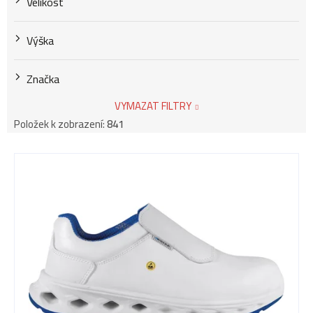
Velikost
Výška
Značka
VYMAZAT FILTRY
Položek k zobrazení:
841
V
ý
p
i