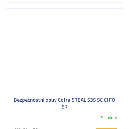
Bezpečnostní obuv Cofra STEAL S3S SC CI FO
SR
Skladem
Průměrné
hodnocení