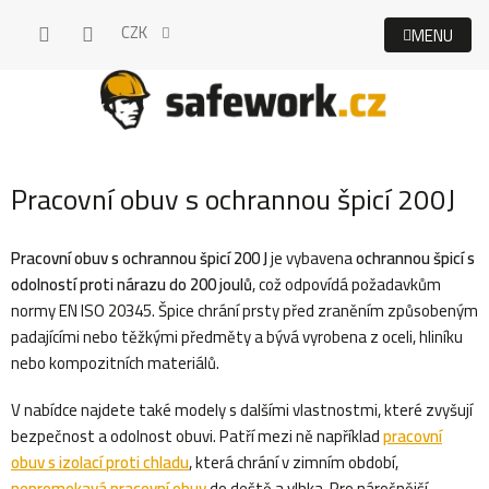
Přejít
CZK
na
obsah
Pracovní obuv s ochrannou špicí 200J
Pracovní obuv s ochrannou špicí 200 J
je vybavena
ochrannou špicí s
odolností proti nárazu do 200 joulů
, což odpovídá požadavkům
normy EN ISO 20345. Špice chrání prsty před zraněním způsobeným
padajícími nebo těžkými předměty a bývá vyrobena z oceli, hliníku
nebo kompozitních materiálů.
V nabídce najdete také modely s dalšími vlastnostmi, které zvyšují
bezpečnost a odolnost obuvi. Patří mezi ně například
pracovní
obuv s izolací proti chladu
, která chrání v zimním období,
nepromokavá pracovní obuv
do deště a vlhka. Pro náročnější