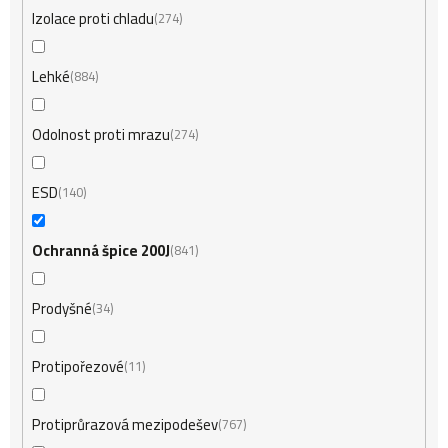
Izolace proti chladu
274
Lehké
884
Odolnost proti mrazu
274
ESD
140
Ochranná špice 200J
841
Prodyšné
34
Protipořezové
11
Protiprůrazová mezipodešev
767