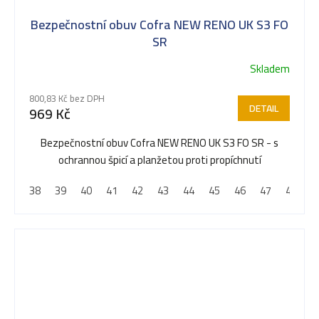
Bezpečnostní obuv Cofra NEW RENO UK S3 FO
SR
Skladem
Průměrné
hodnocení
800,83 Kč bez DPH
produktu
DETAIL
969 Kč
je
5,0
Bezpečnostní obuv Cofra NEW RENO UK S3 FO SR - s
z
ochrannou špicí a planžetou proti propíchnutí
5
38
39
40
41
42
43
44
45
46
47
48
hvězdiček.