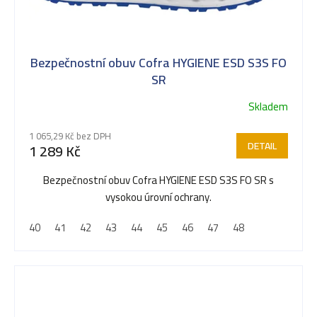
s
Bezpečnostní obuv Cofra HYGIENE ESD S3S FO
p
SR
Skladem
r
1 065,29 Kč bez DPH
DETAIL
1 289 Kč
o
Bezpečnostní obuv Cofra HYGIENE ESD S3S FO SR s
vysokou úrovní ochrany.
d
40
41
42
43
44
45
46
47
48
u