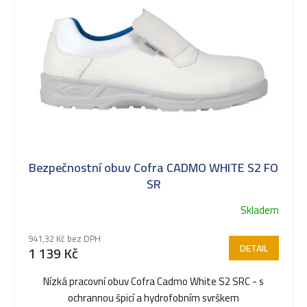
k
t
ů
Bezpečnostní obuv Cofra CADMO WHITE S2 FO
SR
Skladem
941,32 Kč bez DPH
DETAIL
1 139 Kč
Nízká pracovní obuv Cofra Cadmo White S2 SRC - s
ochrannou špicí a hydrofobním svrškem