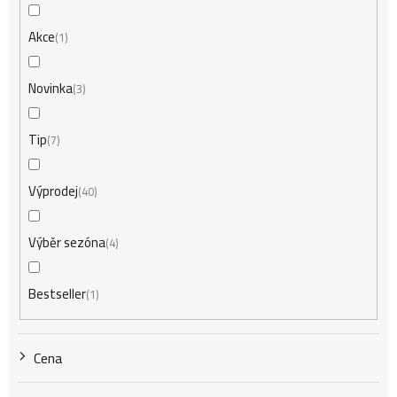
n
Akce
1
í
Novinka
3
Tip
7
p
Výprodej
40
r
Výběr sezóna
4
o
Bestseller
1
d
Cena
u