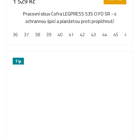
1 529 Kč
Pracovní obuv Cofra LEGPRESS S3S CI FO SR - s
ochrannou špicí a planžetou proti propíchnutí
36
37
38
39
40
41
42
43
44
45
46
4
Tip