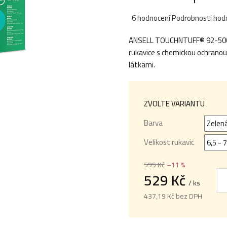
Průměrné
6 hodnocení
Podrobnosti hod
hodnocení
ANSELL TOUCHNTUFF® 92-500 ru
produktu
rukavice s chemickou ochranou
je
látkami.
5,0
z
5
hvězdiček.
ZVOLTE VARIANTU
Barva
Velikost rukavic
599 Kč
–11 %
529 Kč
/ ks
437,19 Kč bez DPH
Měrná
cena: