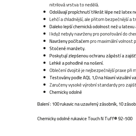
nitrilová vrstva to nedělá.
Odolávají propíchnutí třikrát lépe než latex n
Lehčí a chladnější, ale přitom bezpečnější a tr
Daleko lepší chemická odolnost než u latexu a
I když nebyly navrženy pro ponořování do che
Navrženy počítačem
pro maximální volnost 
Stočené manžety.
Poskytují zlepšenou ochranu zápěstí a zajiš
Lehké a pohodlné na nošení.
Oblečení dvojitě je nejbezpečnější praxe při
Testovány podle AQL 1,0 na hlavní vizuální va
Zaručeny vysoké výrobní standardy pro zajiště
Chemicky odolné
Balení : 100 rukavic na uzavřený zásobník, 10 záso
Chemicky odolné rukavice
Touch N Tuff® 92-500