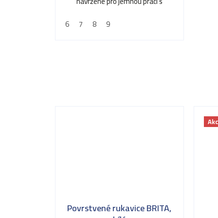
navržené pro jemnou práci s
důrazem na citlivost a...
6
7
8
9
Ak
Povrstvené rukavice BRITA,