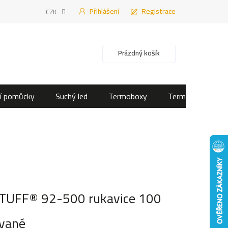
Přihlášení
Registrace
CZK
Nákupní košík
Prázdný košík
í pomůcky
Suchý led
Termoboxy
Termotašky
UFF® 92-500 rukavice 100
ované