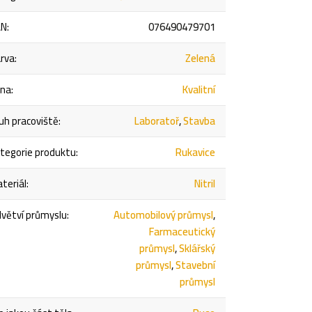
AN
:
076490479701
rva
:
Zelená
ena
:
Kvalitní
uh pracoviště
:
Laboratoř
,
Stavba
tegorie produktu
:
Rukavice
teriál
:
Nitril
větví průmyslu
:
Automobilový průmysl
,
Farmaceutický
průmysl
,
Sklářský
průmysl
,
Stavební
průmysl