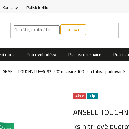
Kontakty
Potisk textilu
HLEDAT
ní obuv
Pracovní oděvy
Pracovní rukavice
Pracovn
ANSELL TOUCHNTUFF® 92-500 rukavice 100 ks nitrilové pudrované
Akce
Tip
ANSELL TOUCHNT
ks nitrilové pudr