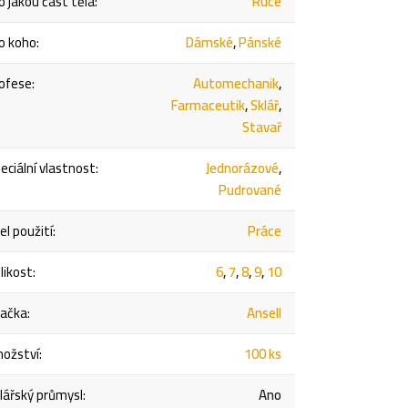
o jakou část těla
:
Ruce
o koho
:
Dámské
,
Pánské
ofese
:
Automechanik
,
Farmaceutik
,
Sklář
,
Stavař
eciální vlastnost
:
Jednorázové
,
Pudrované
el použití
:
Práce
likost
:
6
,
7
,
8
,
9
,
10
ačka
:
Ansell
ožství
:
100 ks
lářský průmysl
:
Ano