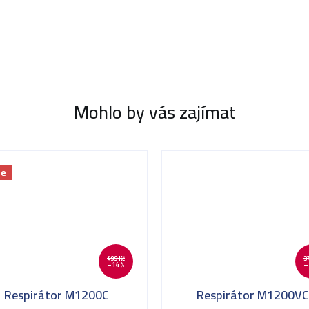
Mohlo by vás zajímat
ce
499 Kč
3
–14 %
–
Respirátor M1200C
Respirátor M1200VC