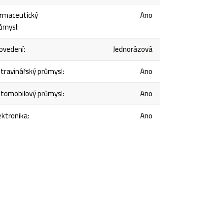
rmaceutický
Ano
ůmysl
:
ovedení
:
Jednorázová
travinářský průmysl
:
Ano
tomobilový průmysl
:
Ano
ektronika
:
Ano