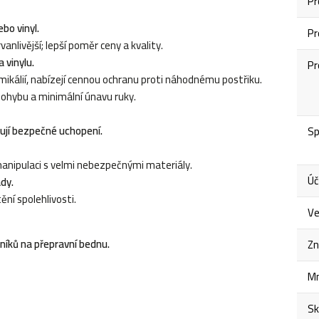
Pr
ebo vinyl.
Pr
vanlivější; lepší poměr ceny a kvality.
 vinylu.
Pr
mikálií, nabízejí cennou ochranu proti náhodnému postřiku.
pohybu a minimální únavu ruky.
ťují bezpečné uchopení.
Sp
 manipulaci s velmi nebezpečnými materiály.
Úč
dy.
ní spolehlivosti.
Ve
bníků na přepravní bednu.
Zn
Mn
Sk