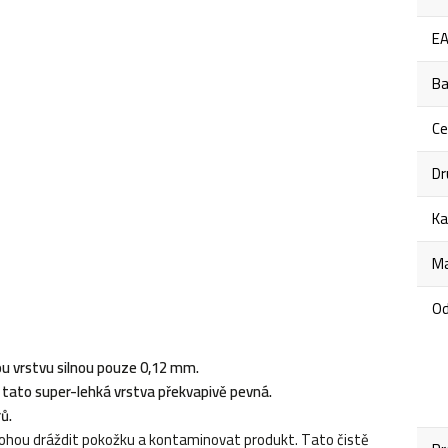
E
Ba
C
Dr
Ka
Ma
Od
u vrstvu silnou pouze 0,12 mm.
e tato super-lehká vrstva překvapivě pevná.
rů.
 mohou dráždit pokožku a kontaminovat produkt. Tato čistě