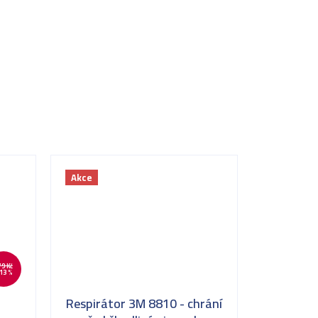
Akce
79 Kč
13 %
Respirátor 3M 8810 - chrání