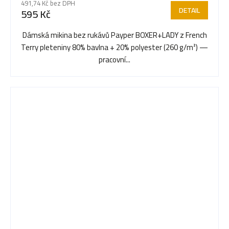
491,74 Kč bez DPH
produktu
DETAIL
595 Kč
je
5,0
Dámská mikina bez rukávů Payper BOXER+LADY z French
z
Terry pleteniny 80% bavlna + 20% polyester (260 g/m²) —
5
pracovní...
hvězdiček.