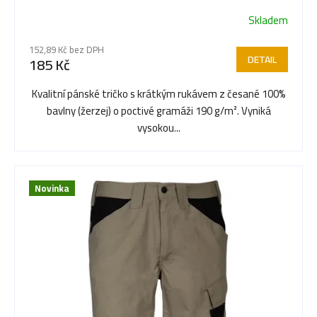
p
Skladem
Průměrné
r
hodnocení
152,89 Kč bez DPH
produktu
DETAIL
185 Kč
je
o
5,0
Kvalitní pánské tričko s krátkým rukávem z česané 100%
z
bavlny (žerzej) o poctivé gramáži 190 g/m². Vyniká
5
d
vysokou...
hvězdiček.
u
Novinka
k
t