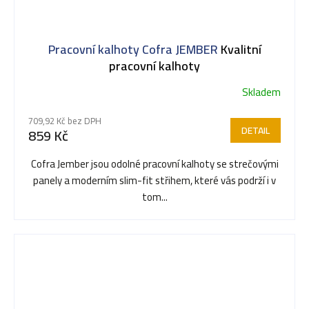
Pracovní kalhoty Cofra JEMBER
Kvalitní
pracovní kalhoty
Skladem
Průměrné
hodnocení
709,92 Kč bez DPH
produktu
DETAIL
859 Kč
je
5,0
Cofra Jember jsou odolné pracovní kalhoty se strečovými
z
panely a moderním slim-fit střihem, které vás podrží i v
5
tom...
hvězdiček.