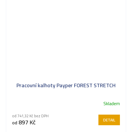
Pracovní kalhoty Payper FOREST STRETCH
Skladem
Průměrné
hodnocení
od 741,32 Kč bez DPH
produktu
DETAIL
897 Kč
od
je