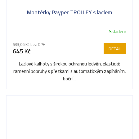
Montérky Payper TROLLEY s laclem
Skladem
Průměrné
hodnocení
533,06 Kč bez DPH
produktu
DETAIL
645 Kč
je
5,0
Laclové kalhoty s širokou ochranou ledvěn, elastické
z
ramenní popruhy s přezkami s automatickým zapínáním,
5
boční...
hvězdiček.