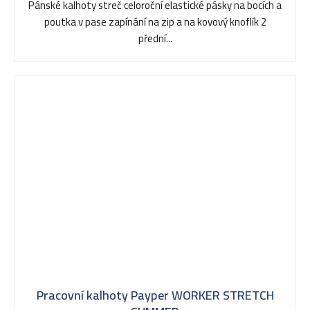
5,0
Pánské kalhoty streč celoroční elastické pásky na bocích a
z
poutka v pase zapínání na zip a na kovový knoflík 2
5
přední...
hvězdiček.
Pracovní kalhoty Payper WORKER STRETCH