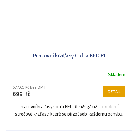
Pracovní kraťasy Cofra KEDIRI
Skladem
Průměrné
hodnocení
577,69 Kč bez DPH
produktu
DETAIL
699 Kč
je
5,0
Pracovní kraťasy Cofra KEDIRI 245 g/m2 – moderní
z
strečové kraťasy, které se přizpůsobí každému pohybu.
5
hvězdiček.