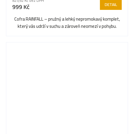
825,62 Kč bez DPH
DETAIL
999 Kč
Cofra RAINFALL – pružný a lehký nepromokavý komplet,
který vás udrží v suchu a zároveň neomezí v pohybu.