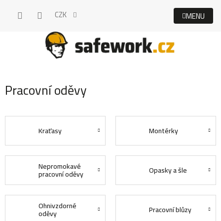
Přejít
CZK
na
obsah
Pracovní oděvy
Kraťasy
Montérky
Nepromokavé
Opasky a šle
pracovní oděvy
Ohnivzdorné
Pracovní blůzy
oděvy