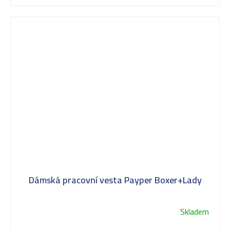
Dámská pracovní vesta Payper Boxer+Lady
Skladem
Průměrné
hodnocení