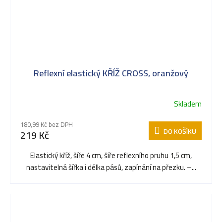
Reflexní elastický KŘÍŽ CROSS, oranžový
Skladem
180,99 Kč bez DPH
DO KOŠÍKU
219 Kč
Elastický kříž, šíře 4 cm, šíře reflexního pruhu 1,5 cm,
nastavitelná šířka i délka pásů, zapínání na přezku. –...