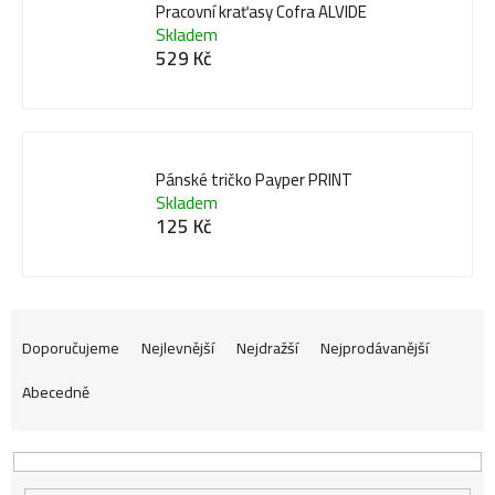
Pracovní kraťasy Cofra ALVIDE
Skladem
529 Kč
Pánské tričko Payper PRINT
Skladem
125 Kč
Ř
Doporučujeme
Nejlevnější
Nejdražší
Nejprodávanější
Abecedně
a
z