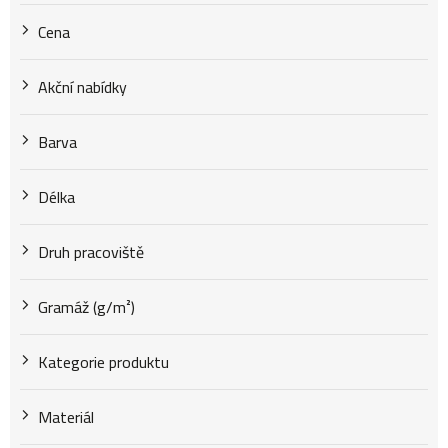
d
Cena
u
Akční nabídky
k
Barva
t
Délka
Druh pracoviště
ů
Gramáž (g/m²)
Kategorie produktu
Materiál