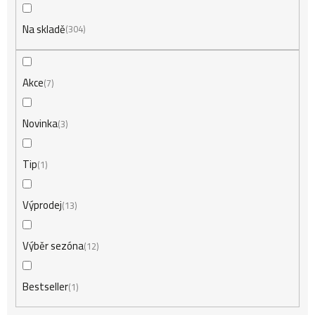
Na skladě
e
304
n
Akce
7
í
Novinka
3
Tip
1
p
Výprodej
13
r
Výběr sezóna
12
o
Bestseller
1