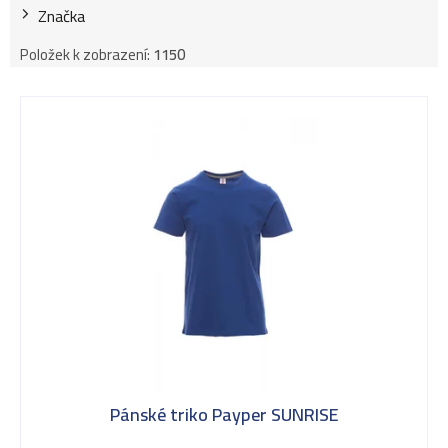
Značka
Položek k zobrazení:
1150
V
ý
p
i
s
Pánské triko Payper SUNRISE