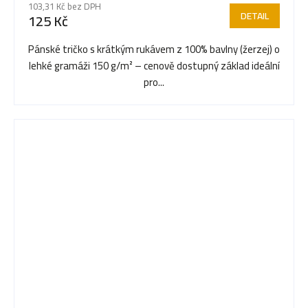
103,31 Kč bez DPH
DETAIL
125 Kč
Pánské tričko s krátkým rukávem z 100% bavlny (žerzej) o
lehké gramáži 150 g/m² – cenově dostupný základ ideální
pro...