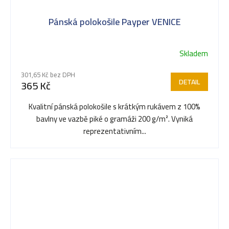
Pánská polokošile Payper VENICE
Skladem
Průměrné
hodnocení
301,65 Kč bez DPH
produktu
DETAIL
365 Kč
je
3,5
Kvalitní pánská polokošile s krátkým rukávem z 100%
z
bavlny ve vazbě piké o gramáži 200 g/m². Vyniká
5
reprezentativním...
hvězdiček.