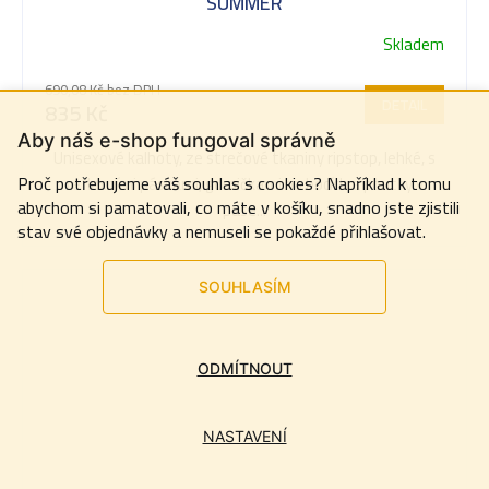
SUMMER
Skladem
690,08 Kč bez DPH
DETAIL
835 Kč
Aby náš e-shop fungoval správně
Unisexové kalhoty, ze strečové tkaniny ripstop, lehké, s
Proč potřebujeme váš souhlas s cookies? Například k tomu
reflexními páskami, gumičkami na bocích a poutky v
abychom si pamatovali, co máte v košíku, snadno jste zjistili
pase...
stav své objednávky a nemuseli se pokaždé přihlašovat.
SOUHLASÍM
ODMÍTNOUT
NASTAVENÍ