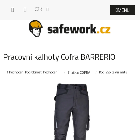
Přejít
CZK
na
obsah
Pracovní kalhoty Cofra BARRERIO
Průměrné
1 hodnocení
Podrobnosti hodnocení
Kód:
Zvolte variantu
Značka:
COFRA
hodnocení
produktu
je
4,0
z
5
hvězdiček.