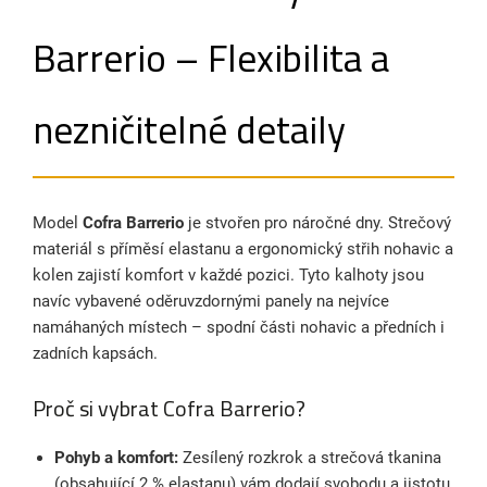
Barrerio – Flexibilita a
nezničitelné detaily
Model
Cofra Barrerio
je stvořen pro náročné dny. Strečový
materiál s příměsí elastanu a ergonomický střih nohavic a
kolen zajistí komfort v každé pozici. Tyto kalhoty jsou
navíc vybavené oděruvzdornými panely na nejvíce
namáhaných místech – spodní části nohavic a předních i
zadních kapsách.
Proč si vybrat Cofra Barrerio?
Pohyb a komfort:
Zesílený rozkrok a strečová tkanina
(obsahující 2 % elastanu) vám dodají svobodu a jistotu