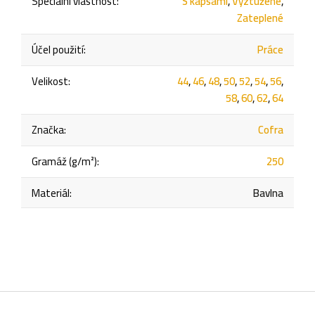
Speciální vlastnost
:
S kapsami
,
Vyztužené
,
Zateplené
Účel použití
:
Práce
Velikost
:
44
,
46
,
48
,
50
,
52
,
54
,
56
,
58
,
60
,
62
,
64
Značka
:
Cofra
Gramáž (g/m²)
:
250
Materiál
:
Bavlna
Z