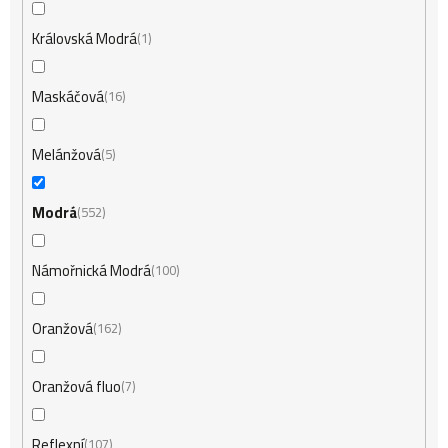
Královská Modrá
1
Maskáčová
16
Melánžová
5
Modrá
552
Námořnická Modrá
100
Oranžová
162
Oranžová fluo
7
Reflexní
107