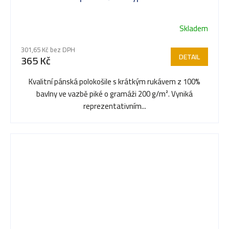
Skladem
Průměrné
hodnocení
301,65 Kč bez DPH
produktu
DETAIL
365 Kč
je
3,5
Kvalitní pánská polokošile s krátkým rukávem z 100%
z
bavlny ve vazbě piké o gramáži 200 g/m². Vyniká
5
reprezentativním...
hvězdiček.