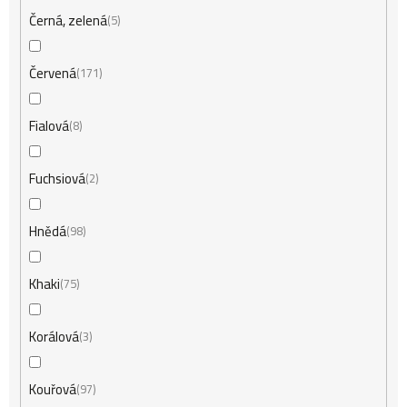
Černá, zelená
5
Červená
171
Fialová
8
Fuchsiová
2
Hnědá
98
Khaki
75
Korálová
3
Kouřová
97