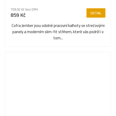
hodnocení
709,92 Kč bez DPH
produktu
DETAIL
859 Kč
je
5,0
Cofra Jember jsou odolné pracovní kalhoty se strečovými
z
panely a moderním slim-fit střihem, které vás podrží i v
5
tom...
hvězdiček.