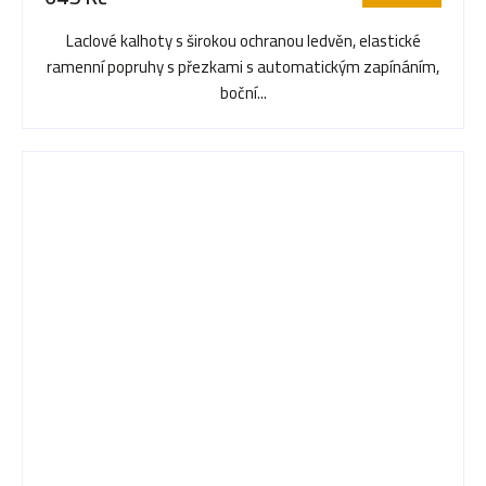
je
5,0
Laclové kalhoty s širokou ochranou ledvěn, elastické
z
ramenní popruhy s přezkami s automatickým zapínáním,
5
boční...
hvězdiček.