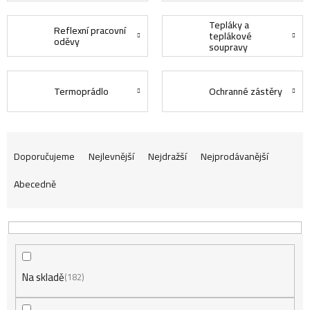
Tepláky a
Reflexní pracovní
teplákové
oděvy
soupravy
Termoprádlo
Ochranné zástěry
Ř
Doporučujeme
Nejlevnější
Nejdražší
Nejprodávanější
Abecedně
a
z
Na skladě
e
182