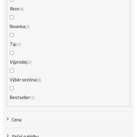
n
Akce
4
í
Novinka
2
Tip
1
p
Výprodej
2
r
Výběr sezóna
6
o
Bestseller
1
d
Cena
u
Akční nabídky