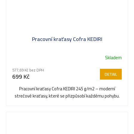
Pracovní kraťasy Cofra KEDIRI
Skladem
Průměrné
hodnocení
577,69 Kč bez DPH
produktu
DETAIL
699 Kč
je
5,0
Pracovní kraťasy Cofra KEDIRI 245 g/m2 – moderní
z
strečové kraťasy, které se přizpůsobí každému pohybu.
5
hvězdiček.