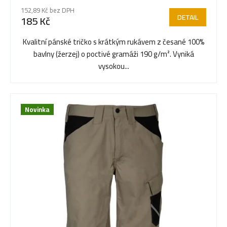
r
hodnocení
152,89 Kč bez DPH
produktu
DETAIL
185 Kč
je
o
5,0
Kvalitní pánské tričko s krátkým rukávem z česané 100%
z
bavlny (žerzej) o poctivé gramáži 190 g/m². Vyniká
5
d
vysokou...
hvězdiček.
u
Novinka
k
t
ů