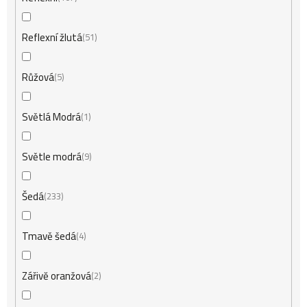
Reflexní žlutá
51
Růžová
5
Světlá Modrá
1
Světle modrá
9
Šedá
233
Tmavě šedá
4
Zářivĕ oranžová
2