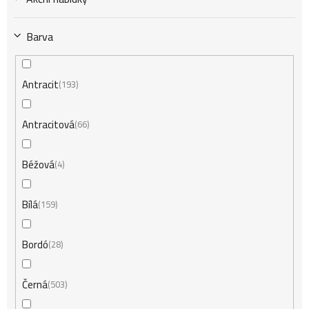
k
Barva
t
Antracit
193
ů
Antracitová
66
Béžová
4
Bílá
159
Bordó
28
Černá
503