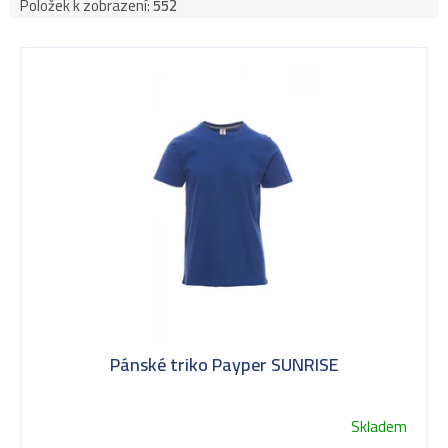
Položek k zobrazení:
552
V
ý
p
i
s
Pánské triko Payper SUNRISE
p
Skladem
Průměrné