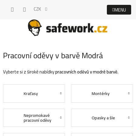
Přejít
CZK
na
obsah
Pracovní oděvy v barvě Modrá
Vyberte si z široké nabídky
pracovních oděvů v modré barvě.
Kraťasy
Montérky
Nepromokavé
Opasky a šle
pracovní oděvy