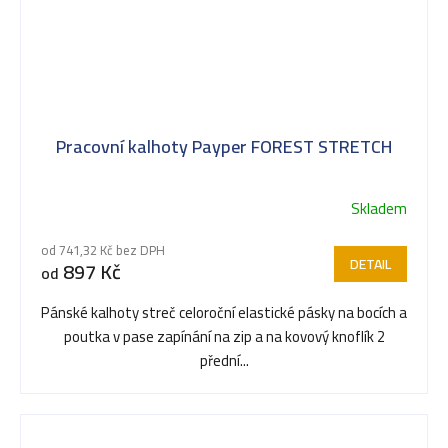
Pracovní kalhoty Payper FOREST STRETCH
Skladem
Průměrné
hodnocení
od 741,32 Kč bez DPH
produktu
DETAIL
897 Kč
od
je
5,0
Pánské kalhoty streč celoroční elastické pásky na bocích a
z
poutka v pase zapínání na zip a na kovový knoflík 2
5
přední...
hvězdiček.