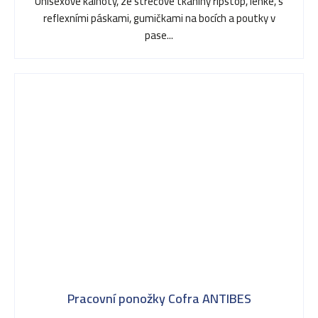
Unisexové kalhoty, ze strečové tkaniny ripstop, lehké, s
reflexními páskami, gumičkami na bocích a poutky v
pase...
Pracovní ponožky Cofra ANTIBES