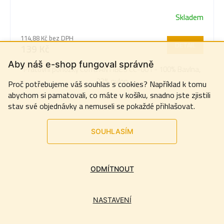
Skladem
114,88 Kč bez DPH
DETAIL
139 Kč
Aby náš e-shop fungoval správně
Pracovní ponožky Cofra ANTIBES CC-001 - 100% Bavlna,
22% nylon
Proč potřebujeme váš souhlas s cookies? Například k tomu
abychom si pamatovali, co máte v košíku, snadno jste zjistili
stav své objednávky a nemuseli se pokaždé přihlašovat.
SOUHLASÍM
ODMÍTNOUT
NASTAVENÍ