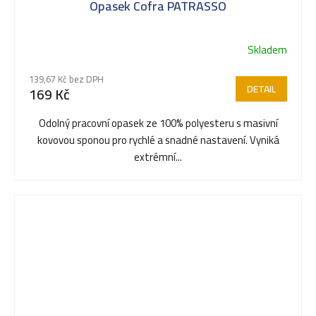
Opasek Cofra PATRASSO
Skladem
Průměrné
hodnocení
139,67 Kč bez DPH
produktu
DETAIL
169 Kč
je
5,0
Odolný pracovní opasek ze 100% polyesteru s masivní
z
kovovou sponou pro rychlé a snadné nastavení. Vyniká
5
extrémní...
hvězdiček.