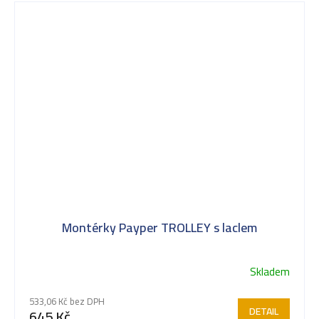
Montérky Payper TROLLEY s laclem
Skladem
Průměrné
hodnocení
533,06 Kč bez DPH
produktu
DETAIL
645 Kč