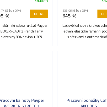
Skladem
Sk
ůměrné
Průměrné
dnocení
hodnocení
,74 Kč bez DPH
533,06 Kč bez DPH
oduktu
produktu
DETAIL
DET
95 Kč
645 Kč
je
5,0
mská mikina bez rukávů Payper
Laclové kalhoty s širokou oc
z
BOXER+LADY z French Terry
ledvěn, elastické ramenní po
5
pleteniny 80% bavlna + 20%
s přezkami s automatick
ězdiček.
hvězdiček.
lyester (260 g/m²) — pracovní...
zapínáním, boční...
Pracovní kalhoty Payper
Pracovní ponožky Cof
WORKER STRETCH
ANTIBES