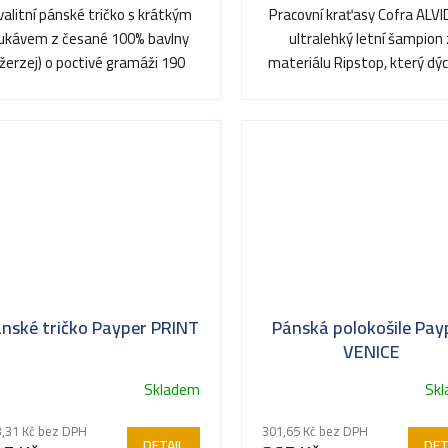
valitní pánské tričko s krátkým
Pracovní kraťasy Cofra ALVI
ukávem z česané 100% bavlny
ultralehký letní šampion 
(žerzej) o poctivé gramáži 190
materiálu Ripstop, který dý
ězdiček.
g/m². Vyniká vysokou...
neomezuje v pohybu
nské tričko Payper PRINT
Pánská polokošile Pay
VENICE
Skladem
Sk
Průměrné
hodnocení
,31 Kč bez DPH
301,65 Kč bez DPH
produktu
DETAIL
DET