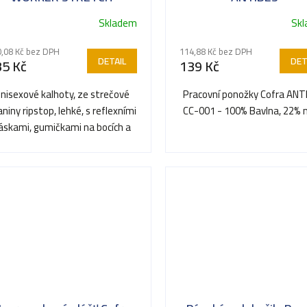
SUMMER
Skladem
Sk
,08 Kč bez DPH
114,88 Kč bez DPH
DETAIL
DET
35 Kč
139 Kč
nisexové kalhoty, ze strečové
Pracovní ponožky Cofra ANT
aniny ripstop, lehké, s reflexními
CC-001 - 100% Bavlna, 22% 
áskami, gumičkami na bocích a
poutky v pase...