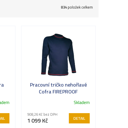
834
položek celkem
ra
Pracovní tričko nehořlavé
Cofra FIREPROOF
ladem
Skladem
908,26 Kč bez DPH
AIL
DETAIL
1 099 Kč