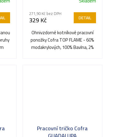
ladem
Skladem
271,90 Kč bez DPH
AIL
DETAIL
329 Kč
hranou
Ohnivzdorné kotníkové pracovní
pruhy
ponožky Cofra TOP FLAME - 60%
ým
modakrylových, 100% Bavlna, 2%
uhlíku
ra
Pracovní tričko Cofra
GUADALUPA