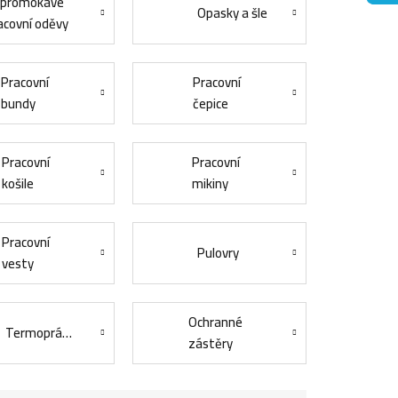
promokavé
Opasky a šle
acovní oděvy
Pracovní
Pracovní
bundy
čepice
Pracovní
Pracovní
košile
mikiny
Pracovní
Pulovry
vesty
Ochranné
Termoprádlo
zástěry