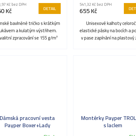
,97 Kč bez DPH
541,32 Kč bez DPH
DETAIL
DET
50 Kč
655 Kč
nské bavlněné tričko s krátkým
Unisexové kalhoty celoroč
rukávem a kulatým výstřihem.
elastické pásky na bocích a 
valitní zpracování se 155 g/m²
v pase zapínání na plastový 
doplňuje 1,5 cm pružný...
na kovový knoflík 2...
Dámská pracovní vesta
Montérky Payper TRO
Payper Boxer+Lady
s laclem