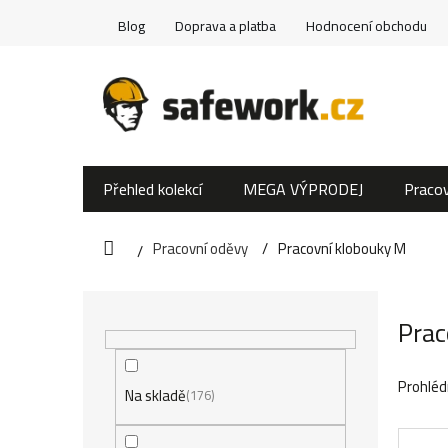
Přejít
Blog
Doprava a platba
Hodnocení obchodu
na
obsah
Přehled kolekcí
MEGA VÝPRODEJ
Pracov
Pracovní oděvy
Pracovní klobouky M
Domů
P
Prac
o
s
Prohléd
Na skladě
176
t