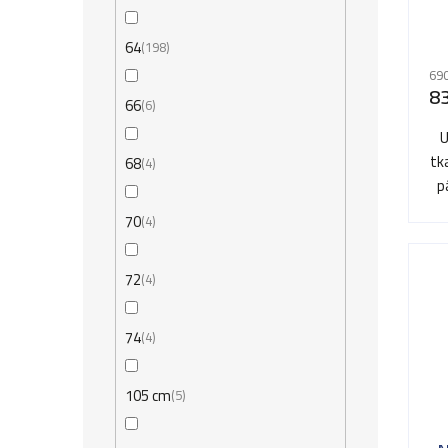
64
198
690
8
66
6
U
tk
68
4
p
70
4
72
4
74
4
105 cm
5