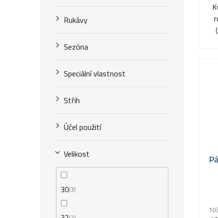
t
5,0
K
k
z
ů
r
Rukávy
t
5
hv
ů
Sezóna
Speciální vlastnost
Střih
Účel použití
Velikost
Pá
30
3
103
32
2