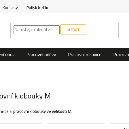
Kontakty
Potisk textilu
HLEDAT
ní obuv
Pracovní oděvy
Pracovní rukavice
Pracovn
ovní klobouky M
něte si
pracovní klobouky ve velikosti M.