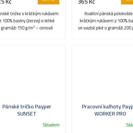
25 Kč
365 Kč
je
3,5
nské tričko s krátkým rukávem
Kvalitní pánská polokošile
z
z 100% bavlny (žerzej) o lehké
krátkým rukávem z 100% ba
5
gramáži 150 g/m² – cenově
ve vazbě piké o gramáži 200 
hvězdiček.
dostupný základ ideální pro...
Vyniká reprezentativním.
Pánské tričko Payper
Pracovní kalhoty Pay
SUNSET
WORKER PRO
Skladem
Sk