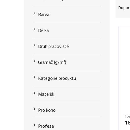
Ř
Dopor
a
Barva
z
V
Délka
e
ý
n
Druh pracoviště
p
í
i
Gramáž (g/m²)
p
s
r
Kategorie produktu
p
o
r
Materiál
d
o
Pr
u
Pro koho
ho
d
152
k
pr
1
u
Profese
je