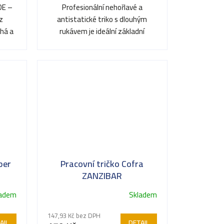
DE –
Profesionální nehořlavé a
z
antistatické triko s dlouhým
chá a
rukávem je ideální základní
vrstvou pro bezpečnou práci v
ATEX...
per
Pracovní tričko Cofra
ZANZIBAR
ladem
Skladem
147,93 Kč bez DPH
AIL
DETAIL