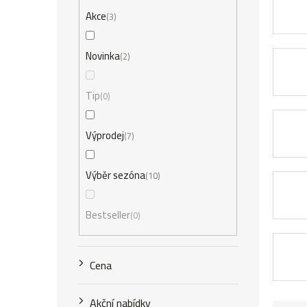
r
Akce
3
a
n
Novinka
2
n
Tip
0
í
p
Výprodej
7
a
Výběr sezóna
10
n
e
Bestseller
0
l
Cena
Akční nabídky