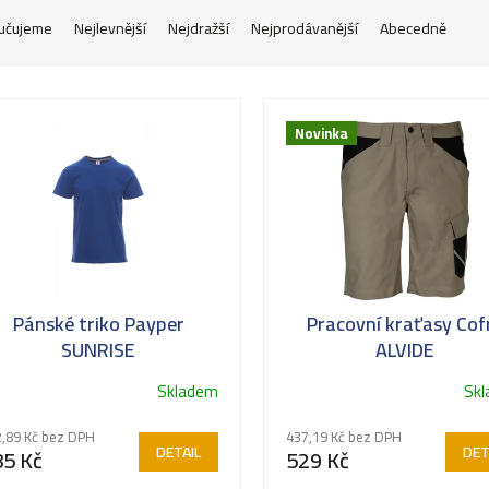
učujeme
Nejlevnější
Nejdražší
Nejprodávanější
Abecedně
Novinka
Pánské triko Payper
Pracovní kraťasy Cof
SUNRISE
ALVIDE
Skladem
Sk
ůměrné
dnocení
,89 Kč bez DPH
437,19 Kč bez DPH
oduktu
DETAIL
DET
85 Kč
529 Kč