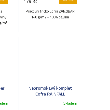
179 Kč
 s
Pracovní tričko Cofra ZANZIBAR
vlny
140 g/m2 - 100% bavlna
g/m².
..
per
Nepromokavý komplet
Cofra RAINFALL
ladem
Skladem