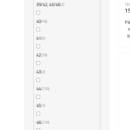
39/42, 43/46
123
2
1
40
16
Pá
K
41
2
42
29
43
2
44
210
45
1
46
210