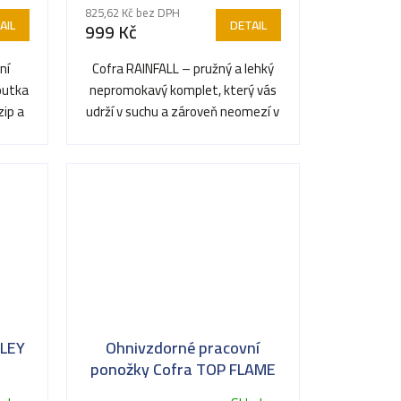
825,62 Kč bez DPH
AIL
DETAIL
999 Kč
ní
Cofra RAINFALL – pružný a lehký
poutka
nepromokavý komplet, který vás
zip a
udrží v suchu a zároveň neomezí v
pohybu.
LLEY
Ohnivzdorné pracovní
ponožky Cofra TOP FLAME