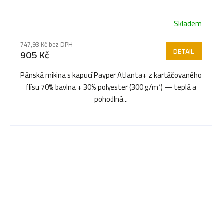
Skladem
747,93 Kč bez DPH
DETAIL
905 Kč
Pánská mikina s kapucí Payper Atlanta+ z kartáčovaného
flísu 70% bavlna + 30% polyester (300 g/m²) — teplá a
pohodlná...