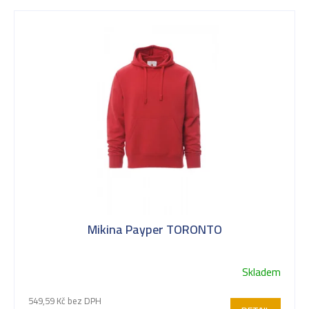
V
ý
p
i
s
Mikina Payper TORONTO
p
Skladem
r
549,59 Kč bez DPH