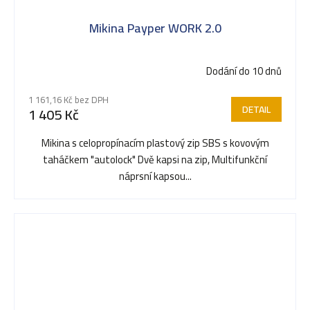
Mikina Payper WORK 2.0
Dodání do 10 dnů
1 161,16 Kč bez DPH
DETAIL
1 405 Kč
Mikina s celopropínacím plastový zip SBS s kovovým
taháčkem "autolock" Dvě kapsi na zip, Multifunkční
náprsní kapsou...