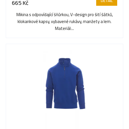
DETAIL
665 Kč
o
Mikina s odpovídající šňůrkou, V-design pro šití šátků,
klokankové kapsy, vybavené rukávy, manžety a lem.
d
Materiál:...
u
k
t
ů