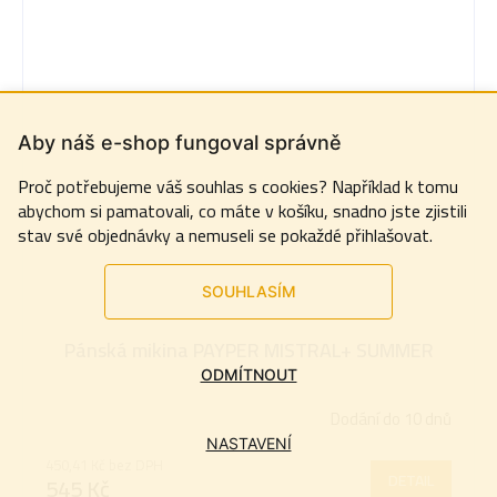
Aby náš e-shop fungoval správně
Proč potřebujeme váš souhlas s cookies? Například k tomu
abychom si pamatovali, co máte v košíku, snadno jste zjistili
stav své objednávky a nemuseli se pokaždé přihlašovat.
SOUHLASÍM
Pánská mikina PAYPER MISTRAL+ SUMMER
ODMÍTNOUT
Dodání do 10 dnů
NASTAVENÍ
450,41 Kč bez DPH
DETAIL
545 Kč