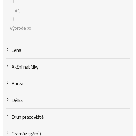
Tip
0
p
Výprodej
0
r
Cena
o
Akční nabídky
d
Barva
u
Délka
k
Druh pracoviště
Gramáž (g/m²)