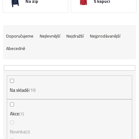
Na zip
S kapucí
Ř
Doporučujeme
Nejlevnější
Nejdražší
Nejprodávanější
Abecedně
a
z
Na skladě
e
10
n
Akce
1
í
Novinka
0