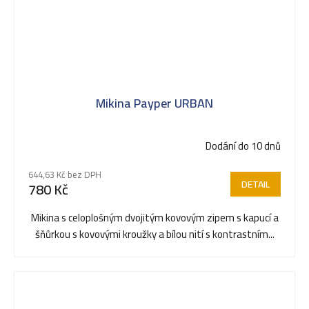
Mikina Payper URBAN
Dodání do 10 dnů
644,63 Kč bez DPH
DETAIL
780 Kč
Mikina s celoplošným dvojitým kovovým zipem s kapucí a
šňůrkou s kovovými kroužky a bílou nití s ​​kontrastním...