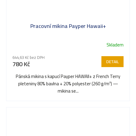
Pracovní mikina Payper Hawaii+
Skladem
Průměrné
hodnocení
644,63 Kč bez DPH
produktu
DETAIL
780 Kč
je
5,0
Pánská mikina s kapucí Payper HAWAII+ z French Terry
z
pleteniny 80% bavlna + 20% polyester (260 g/m²) —
5
mikina se...
hvězdiček.