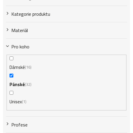
t
Kategorie produktu
ů
Materiál
Pro koho
Dámské
16
Pánské
32
Unisex
1
Profese