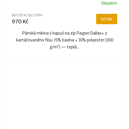
Skladem
801,65 Kč bez DPH
DETAIL
970 Kč
Pánská mikina s kapucí na zip Payper Dallas+ z
kartáčovaného flísu 70% bavlna + 30% polyester (300
g/m²) — teplá...