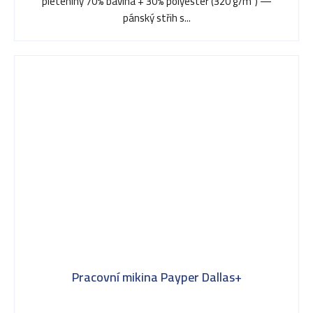
pleteniny 70% bavlna + 30% polyester (320 g/m²) —
pánský střih s...
Pracovní mikina Payper Dallas+