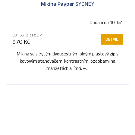
Mikina Payper SYDNEY
Dodání do 10 dnů
801,65 Kč bez DPH
DETAIL
970 Kč
Mikina se skrytým dvoucestným plným plastový zip s
kovovým stahovačem, kontrastními ozdobami na
manžetách a límci. –...