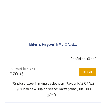
Mikina Payper NAZIONALE
Dodání do 10 dnů
Průměrné
hodnocení
801,65 Kč bez DPH
produktu
DETAIL
970 Kč
je
5,0
Pánská pracovní mikina s celozipem Payper NAZIONALE
z
(70% bavlna + 30% polyester, kartáčovaný flís, 300
5
g/m²)....
hvězdiček.