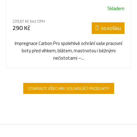
Skladem
239,67 Kč bez DPH
290 Kč
DO KOŠÍKU
Impregnace Carbon Pro spolehlivě ochrání vaše pracovní
boty před vlhkem, blátem, mastnotou i běžnými
nečistotami –...
ZOBRAZIT VŠECHNY SOUVISEJÍCÍ PRODUKTY
Z