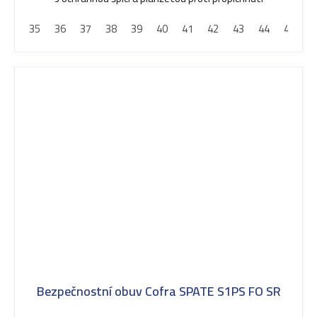
35
36
37
38
39
40
41
42
43
44
45
4
Bezpečnostní obuv Cofra SPATE S1PS FO SR