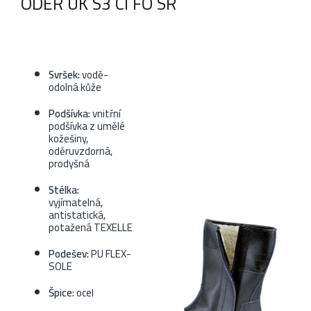
ODER UK S3 CI FO SR
Svršek:
vodě-
odolná kůže
Podšívka:
vnitřní
podšívka z umělé
kožešiny,
oděruvzdorná,
prodyšná
Stélka:
vyjímatelná,
antistatická,
potažená TEXELLE
Podešev:
PU FLEX-
SOLE
Špice:
ocel