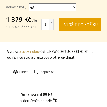
Velikost boty
1 379 Kč
/ ks
VLOŽIT DO KOŠÍKU
1 139,67 Kč bez DPH
Měrná
cena:
Vysoká
pracovní obuv
Cofra NEW ODER UK S3 CI FO SR - s
ochrannou špicí a planžetou proti propíchnutí
Hlídat
Zeptat se
Doprava od 85 Kč
s doručením po celé ČR