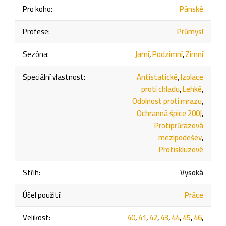
Pro koho
:
Pánské
Profese
:
Průmysl
Sezóna
:
Jarní
,
Podzimní
,
Zimní
Speciální vlastnost
:
Antistatické
,
Izolace
proti chladu
,
Lehké
,
Odolnost proti mrazu
,
Ochranná špice 200J
,
Protiprůrazová
mezipodešev
,
Protiskluzové
Střih
:
Vysoká
Účel použití
:
Práce
Velikost
:
40
,
41
,
42
,
43
,
44
,
45
,
46
,