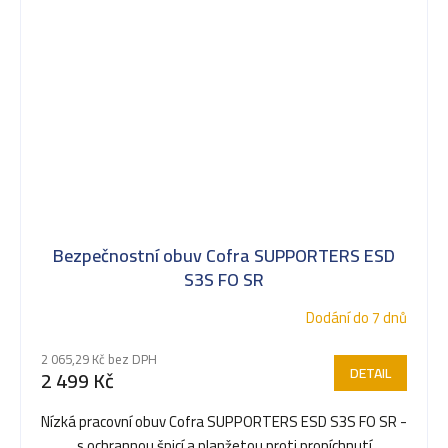
Bezpečnostní obuv Cofra SUPPORTERS ESD
S3S FO SR
Dodání do 7 dnů
2 065,29 Kč bez DPH
DETAIL
2 499 Kč
Nízká pracovní obuv Cofra SUPPORTERS ESD S3S FO SR -
s ochrannou špicí a planžetou proti propíchnutí