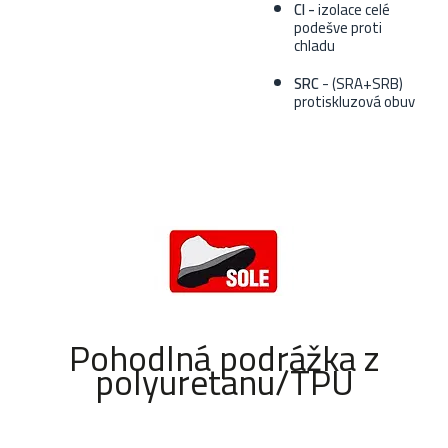
CI -
izolace celé
podešve proti
chladu
SRC
- (SRA+SRB)
protiskluzová obuv
Pohodlná podrážka z
polyuretanu/TPU