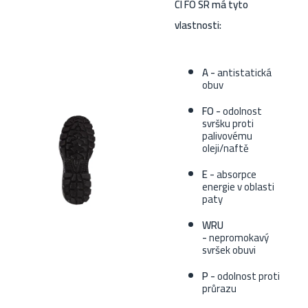
CI FO SR má tyto
vlastnosti:
A -
antistatická
obuv
FO -
odolnost
svršku proti
palivovému
oleji/naftě
E -
absorpce
energie v oblasti
paty
WRU
-
nepromokavý
svršek obuvi
P -
odolnost proti
průrazu