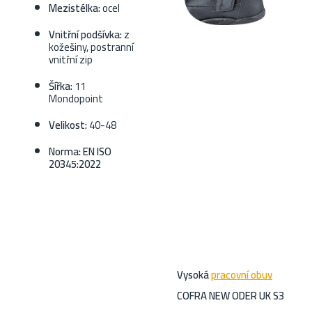
Mezistélka:
ocel
Vnitřní podšívka:
z
kožešiny, postranní
vnitřní zip
Šířka:
11
Mondopoint
Velikost:
40-48
Norma: EN ISO
20345:2022
Vysoká
pracovní obuv
COFRA NEW ODER UK S3