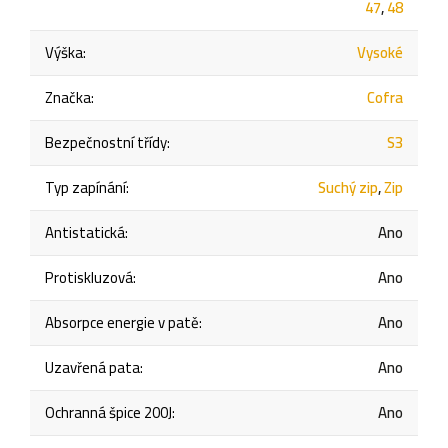
47
,
48
Výška
:
Vysoké
Značka
:
Cofra
Bezpečnostní třídy
:
S3
Typ zapínání
:
Suchý zip
,
Zip
Antistatická
:
Ano
Protiskluzová
:
Ano
Absorpce energie v patě
:
Ano
Uzavřená pata
:
Ano
Ochranná špice 200J
:
Ano