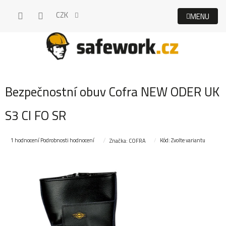
Přejít
CZK
na
obsah
Bezpečnostní obuv Cofra NEW ODER UK
S3 CI FO SR
Průměrné
1 hodnocení
Podrobnosti hodnocení
Kód:
Zvolte variantu
Značka:
COFRA
hodnocení
produktu
je
5,0
z
5
hvězdiček.