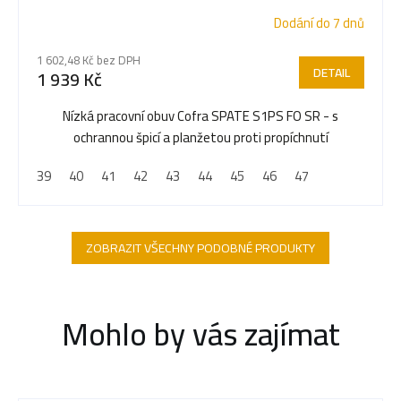
Dodání do 7 dnů
1 602,48 Kč bez DPH
DETAIL
1 939 Kč
Nízká pracovní obuv Cofra SPATE S1PS FO SR - s
ochrannou špicí a planžetou proti propíchnutí
39
40
41
42
43
44
45
46
47
ZOBRAZIT VŠECHNY PODOBNÉ PRODUKTY
Mohlo by vás zajímat