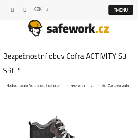
Přejít
CZK
na
obsah
Bezpečnostní obuv Cofra ACTIVITY S3
SRC *
Průměrné
Neohodnoceno
Podrobnosti hodnocení
Kód:
Zvolte variantu
Značka:
COFRA
hodnocení
produktu
je
0,0
z
5
hvězdiček.