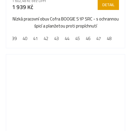
1 602,48 Kč bez DPH
DETAIL
1 939 Kč
Nízká pracovní obuv Cofra BOOGIE S1P SRC - s ochrannou
špicí a planžetou proti propíchnutí
39
40
41
42
43
44
45
46
47
48