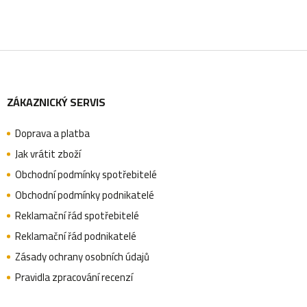
Z
ZÁKAZNICKÝ SERVIS
á
Doprava a platba
p
Jak vrátit zboží
Obchodní podmínky spotřebitelé
a
Obchodní podmínky podnikatelé
Reklamační řád spotřebitelé
Reklamační řád podnikatelé
t
Zásady ochrany osobních údajů
Pravidla zpracování recenzí
í