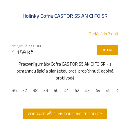
Holínky Cofra CASTOR S5 AN CI FO SR
Dodání do 7 dnů
957,85 Kč bez DPH
DETAIL
1 159 Kč
Pracovní gumáky Cofra CASTOR S5 AN CI FO SR - s
ochrannou špicí a planžetou proti propíchnutí, odolná
proti vodě
36
37
38
39
40
41
42
43
44
45
46
4
ZOBRAZIT VŠECHNY PODOBNÉ PRODUKTY