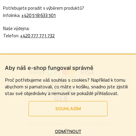
Potřebujete poradit s výběrem produktů?
Infolinka:
+420 518 633 501
Naše výdejna:
Telefon:
+420 777 771 732
Aby náš e-shop fungoval správně
Proč potřebujeme váš souhlas s cookies? Například k tomu
abychom si pamatovali, co máte v košíku, snadno jste zjistili
stav své objednávky a nemuseli se pokaždé přihlašovat.
SOUHLASÍM
Webdesign:
Jiří Mareš
Vytvořil Shoptet
ODMÍTNOUT