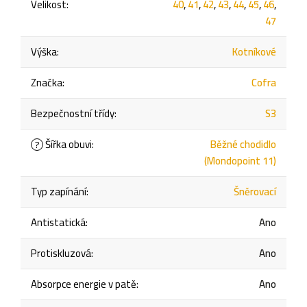
Velikost
:
40
,
41
,
42
,
43
,
44
,
45
,
46
,
47
Výška
:
Kotníkové
Značka
:
Cofra
Bezpečnostní třídy
:
S3
Šířka obuvi
:
Běžné chodidlo
?
(Mondopoint 11)
Typ zapínání
:
Šněrovací
Antistatická
:
Ano
Protiskluzová
:
Ano
Absorpce energie v patě
:
Ano