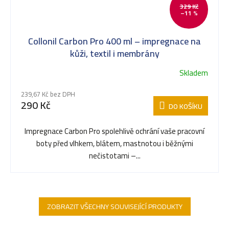
329 Kč
–11 %
Collonil Carbon Pro 400 ml – impregnace na
kůži, textil i membrány
Skladem
239,67 Kč bez DPH
290 Kč
DO KOŠÍKU
Impregnace Carbon Pro spolehlivě ochrání vaše pracovní
boty před vlhkem, blátem, mastnotou i běžnými
nečistotami –...
ZOBRAZIT VŠECHNY SOUVISEJÍCÍ PRODUKTY