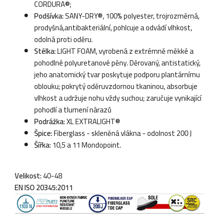
CORDURA®;
Podšívka:
SANY-DRY®, 100% polyester, trojrozměrná,
prodyšná,antibakteriální, pohlcuje a odvádí vlhkost,
odolná proti oděru.
Stélka:
LIGHT FOAM, vyrobená z extrémně měkké a
pohodlné polyuretanové pěny.
Děrovaný, antistatický,
jeho anatomický tvar poskytuje podporu plantárnímu
oblouku;
pokrytý oděruvzdornou tkaninou, absorbuje
vlhkost a udržuje nohu vždy suchou;
zaručuje vynikající
pohodlí a tlumení nárazů
Podrážka:
XL EXTRALIGHT®
Špice:
Fiberglass - skleněná vlákna - odolnost 200 J
Šířka:
10,5 a 11 Mondopoint.
Velikost:
40-48
EN ISO 20345:2011