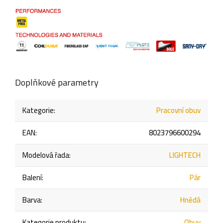
Doplňkové parametry
Kategorie
:
Pracovní obuv
EAN
:
8023796600294
Modelová řada
:
LIGHTECH
Balení
:
Pár
Barva
:
Hnědá
Kategorie produktu
:
Obuv