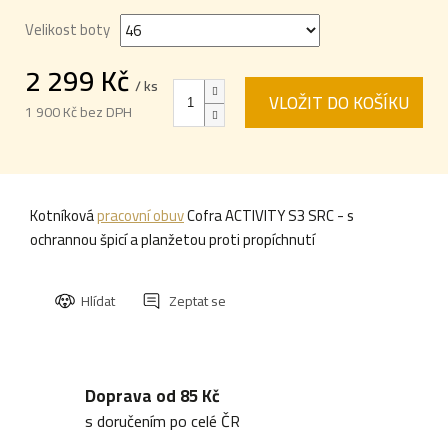
Velikost boty
2 299 Kč
/ ks
VLOŽIT DO KOŠÍKU
1 900 Kč bez DPH
Měrná
cena:
Kotníková
pracovní obuv
Cofra ACTIVITY S3 SRC - s
ochrannou špicí a planžetou proti propíchnutí
Hlídat
Zeptat se
Doprava od 85 Kč
s doručením po celé ČR