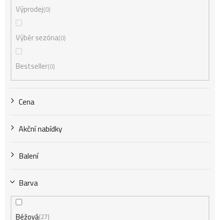
Výprodej
0
r
Výběr sezóna
0
o
Bestseller
0
d
Cena
u
Akční nabídky
k
Balení
t
Barva
Béžová
27