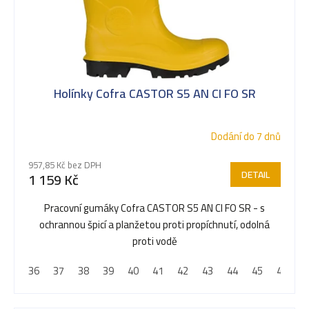
Holínky Cofra CASTOR S5 AN CI FO SR
Dodání do 7 dnů
957,85 Kč bez DPH
DETAIL
1 159 Kč
Pracovní gumáky Cofra CASTOR S5 AN CI FO SR - s
ochrannou špicí a planžetou proti propíchnutí, odolná
proti vodě
36
37
38
39
40
41
42
43
44
45
46
4