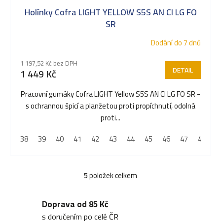
Holínky Cofra LIGHT YELLOW S5S AN CI LG FO
SR
Dodání do 7 dnů
1 197,52 Kč bez DPH
DETAIL
1 449 Kč
Pracovní gumáky Cofra LIGHT Yellow S5S AN CI LG FO SR -
s ochrannou špicí a planžetou proti propíchnutí, odolná
proti...
38
39
40
41
42
43
44
45
46
47
48
5
položek celkem
O
v
Doprava od 85 Kč
l
s doručením po celé ČR