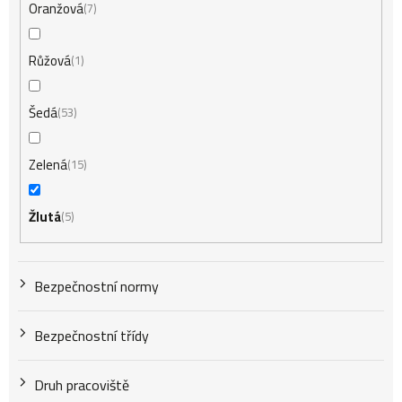
Oranžová
7
Růžová
1
Šedá
53
Zelená
15
Žlutá
5
Bezpečnostní normy
Bezpečnostní třídy
Druh pracoviště