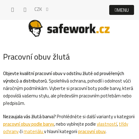
Přejít
CZK
na
obsah
Pracovní obuv žlutá
Objevte kvalitní pracovní obuv v odstínu žluté od prověřených
výrobců a distributorů.
Spolehlivá ochrana, pohodlí i odolnost vůči
náročným podmínkám. Vyberte si pracovní boty podle barvy, která
odpovídá vašemu stylu, ale především pracovním potřebám nebo
předpisům.
Nezaujala vás žlutá barva?
Prohlédněte si další varianty v kategorii
pracovní obuv podle barvy
, nebo vybírejte podle
vlastností
,
třídy
ochrany
či
materiálu
v hlavní kategorii
pracovní obuv
.