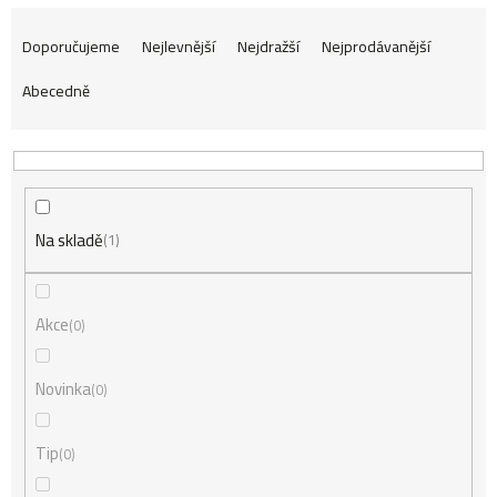
Ř
Doporučujeme
Nejlevnější
Nejdražší
Nejprodávanější
Abecedně
a
z
Na skladě
e
1
n
Akce
0
í
Novinka
0
Tip
0
p