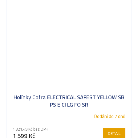
Holínky Cofra ELECTRICAL SAFEST YELLOW SB
PS E CI LG FO SR
Dodání do 7 dnů
1 321,49 Kč bez DPH
DETAIL
1 599 Kč