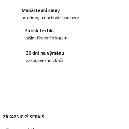
á
Množstevní slevy
d
pro firmy a obchodní partnery
a
Potisk textilu
c
vaším firemním logem
í
30 dní na výměnu
p
zakoupeného zboží
r
v
k
y
Z
v
ý
ZÁKAZNICKÝ SERVIS
á
p