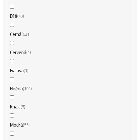
ů
Bílá
49
Černá
621
Červená
4
Fialová
1
Hnědá
102
Khaki
5
Modrá
55