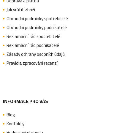
i
Doprava a platba
p
Jak vrátit zboží
s
Obchodní podmínky spotřebitelé
u
a
Obchodní podmínky podnikatelé
Reklamační řád spotřebitelé
Reklamační řád podnikatelé
t
Zásady ochrany osobních údajů
Pravidla zpracování recenzí
í
INFORMACE PRO VÁS
Blog
Kontakty
Hodnocení obchodu