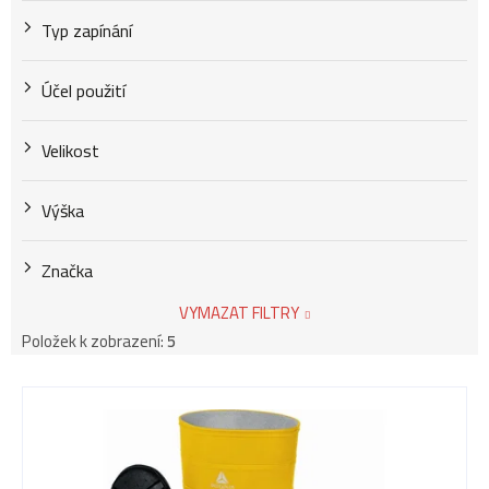
Typ zapínání
Účel použití
Velikost
Výška
Značka
VYMAZAT FILTRY
Položek k zobrazení:
5
V
ý