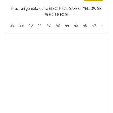
Pracovní gumáky Cofra ELECTRICAL SAFEST YELLOW SB
PS E CI LG FO SR
38
39
40
41
42
43
44
45
46
47
48