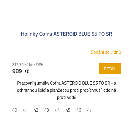
Holínky Cofra ASTEROID BLUE S5 FO SR
Dodání do 7 dnů
817,36 Kč bez DPH
DETAIL
989 Kč
Pracovní gumáky Cofra ASTEROID BLUE S5 FO SR - s
ochrannou špicí a planžetou proti propíchnutí, odolná
proti vodě
40
41
42
43
44
45
46
47