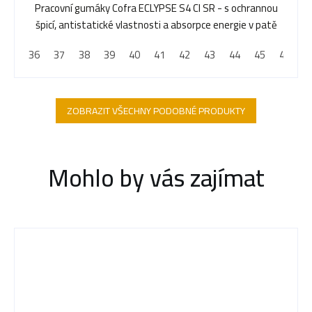
Pracovní gumáky Cofra ECLYPSE S4 CI SR - s ochrannou
špicí, antistatické vlastnosti a absorpce energie v patě
36
37
38
39
40
41
42
43
44
45
46
4
ZOBRAZIT VŠECHNY PODOBNÉ PRODUKTY
Mohlo by vás zajímat