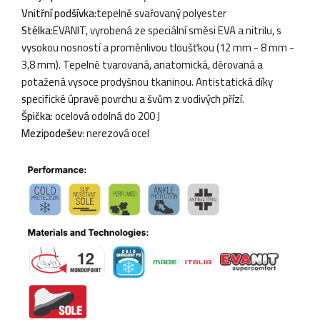
Vnitřní podšívka
:tepelně svařovaný polyester
Stélka
:EVANIT, vyrobená ze speciální směsi EVA a nitrilu, s
vysokou nosností a proměnlivou tloušťkou (12 mm - 8 mm -
3,8 mm). Tepelně tvarovaná, anatomická, děrovaná a
potažená vysoce prodyšnou tkaninou. Antistatická díky
specifické úpravě povrchu a švům z vodivých přízí.
Špička
: ocelová odolná do 200 J
Mezipodešev
: nerezová ocel