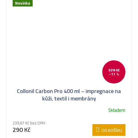
Novinka
329 Kč
–11 %
Collonil Carbon Pro 400 ml – impregnace na
kůži, textil i membrány
Skladem
239,67 Kč bez DPH
290 Kč
DO KOŠÍKU