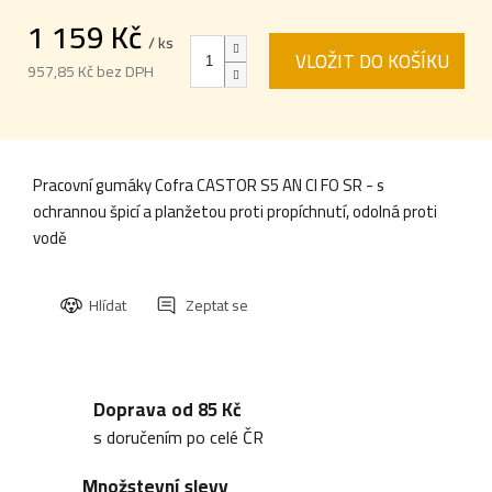
1 159 Kč
/ ks
VLOŽIT DO KOŠÍKU
957,85 Kč bez DPH
Měrná
cena:
Pracovní gumáky Cofra CASTOR S5 AN CI FO SR - s
ochrannou špicí a planžetou proti propíchnutí, odolná proti
vodě
Hlídat
Zeptat se
Doprava od 85 Kč
s doručením po celé ČR
Množstevní slevy