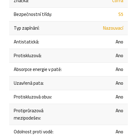
Značka
:
Cofra
Bezpečnostní třídy
:
S5
Typ zapínání
:
Nazouvací
Antistatická
:
Ano
Protiskluzová
:
Ano
Absorpce energie v patě
:
Ano
Uzavřená pata
:
Ano
Protiskluzová obuv
:
Ano
Protiprůrazová
Ano
mezipodešev
:
Odolnost proti vodě
:
Ano