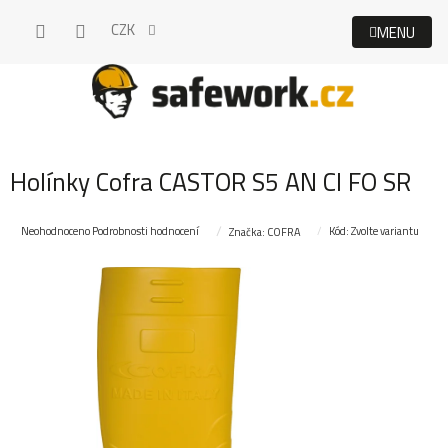
Přejít
CZK
na
obsah
Holínky Cofra CASTOR S5 AN CI FO SR
Průměrné
Neohodnoceno
Podrobnosti hodnocení
Kód:
Zvolte variantu
Značka:
COFRA
hodnocení
produktu
je
0,0
z
5
hvězdiček.