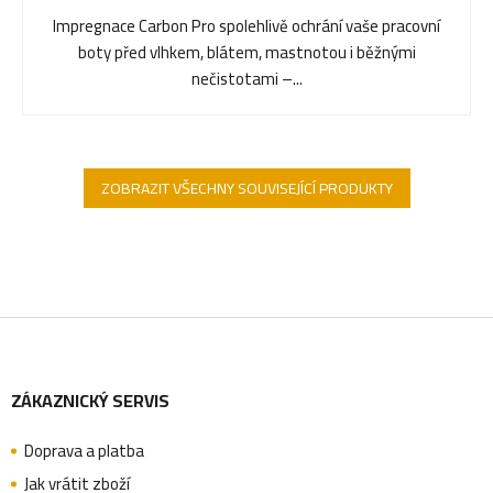
Impregnace Carbon Pro spolehlivě ochrání vaše pracovní
boty před vlhkem, blátem, mastnotou i běžnými
nečistotami –...
ZOBRAZIT VŠECHNY SOUVISEJÍCÍ PRODUKTY
Z
ZÁKAZNICKÝ SERVIS
á
Doprava a platba
Jak vrátit zboží