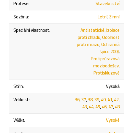
Profese
:
Stavebnictví
Sezóna
:
Letní
,
Zimní
Speciální vlastnost
:
Antistatické
,
Izolace
proti chladu
,
Odolnost
proti mrazu
,
Ochranná
špice 200J
,
Protiprůrazová
mezipodešev
,
Protiskluzové
Střih
:
Vysoká
Velikost
:
36
,
37
,
38
,
39
,
40
,
41
,
42
,
43
,
44
,
45
,
46
,
47
,
48
Výška
:
Vysoké