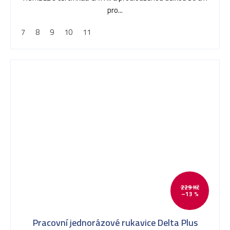
pro...
7
8
9
10
11
229 Kč
–13 %
Pracovní jednorázové rukavice Delta Plus