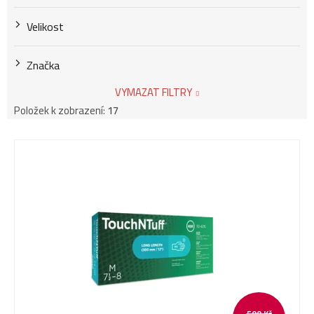
Velikost
Značka
VYMAZAT FILTRY
Položek k zobrazení:
17
V
ý
p
i
599 Kč