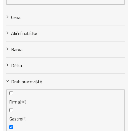
o
Cena
d
Akční nabídky
u
Barva
k
Délka
t
Druh pracoviště
ů
Firma
10
Gastro
3