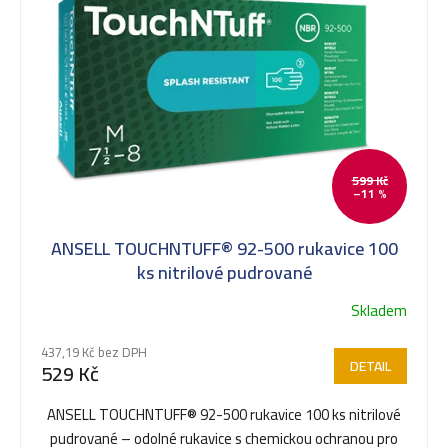
t
ů
599 Kč
–11 %
ANSELL TOUCHNTUFF® 92-500 rukavice 100
ks nitrilové pudrované
Skladem
Průměrné
hodnocení
437,19 Kč bez DPH
produktu
DETAIL
529 Kč
je
5,0
ANSELL TOUCHNTUFF® 92-500 rukavice 100 ks nitrilové
z
pudrované – odolné rukavice s chemickou ochranou pro