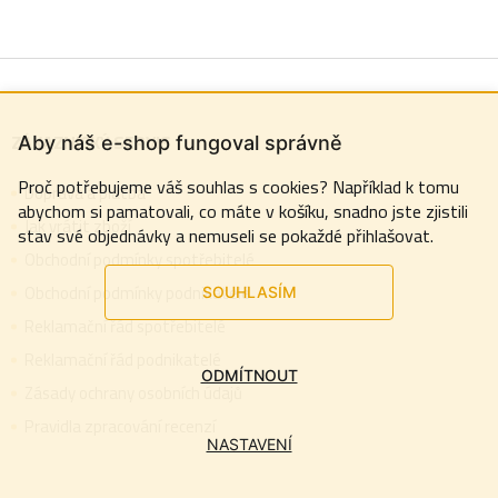
k
y
Z
v
ý
ZÁKAZNICKÝ SERVIS
á
Aby náš e-shop fungoval správně
p
Proč potřebujeme váš souhlas s cookies? Například k tomu
i
Doprava a platba
abychom si pamatovali, co máte v košíku, snadno jste zjistili
p
Jak vrátit zboží
s
stav své objednávky a nemuseli se pokaždé přihlašovat.
Obchodní podmínky spotřebitelé
u
a
Obchodní podmínky podnikatelé
SOUHLASÍM
Reklamační řád spotřebitelé
Reklamační řád podnikatelé
t
ODMÍTNOUT
Zásady ochrany osobních údajů
Pravidla zpracování recenzí
í
NASTAVENÍ