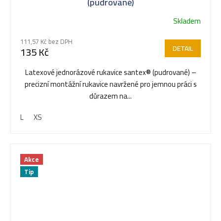
(pudrované)
Skladem
111,57 Kč bez DPH
DETAIL
135 Kč
Latexové jednorázové rukavice santex® (pudrované) –
precizní montážní rukavice navržené pro jemnou práci s
důrazem na...
L
XS
Akce
Tip