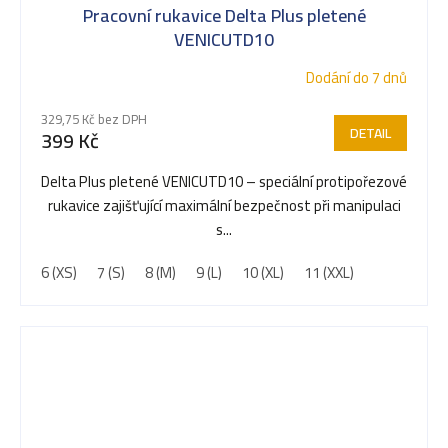
Pracovní rukavice Delta Plus pletené
VENICUTD10
Dodání do 7 dnů
329,75 Kč bez DPH
DETAIL
399 Kč
Delta Plus pletené VENICUTD10 – speciální protipořezové
rukavice zajišťující maximální bezpečnost při manipulaci
s...
6 (XS)
7 (S)
8 (M)
9 (L)
10 (XL)
11 (XXL)