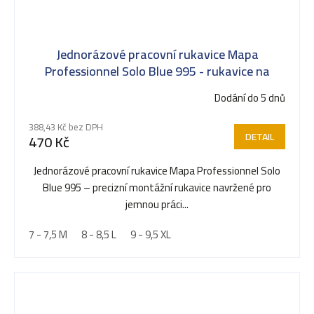
Jednorázové pracovní rukavice Mapa
Professionnel Solo Blue 995 - rukavice na
jedno použití z přírodního latexu, vnitřek bez
Dodání do 5 dnů
prášků
388,43 Kč bez DPH
DETAIL
470 Kč
Jednorázové pracovní rukavice Mapa Professionnel Solo
Blue 995 – precizní montážní rukavice navržené pro
jemnou práci...
7 - 7,5 M
8 - 8,5 L
9 - 9,5 XL