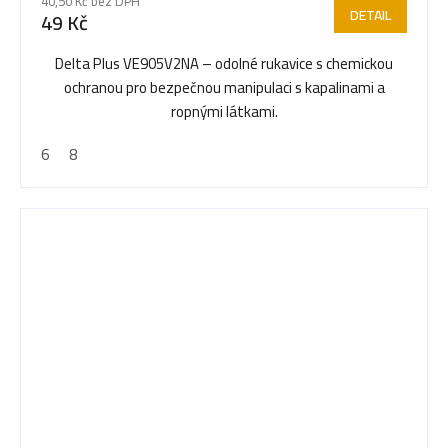
40,50 Kč bez DPH
DETAIL
49 Kč
Delta Plus VE905V2NA – odolné rukavice s chemickou
ochranou pro bezpečnou manipulaci s kapalinami a
ropnými látkami.
6
8