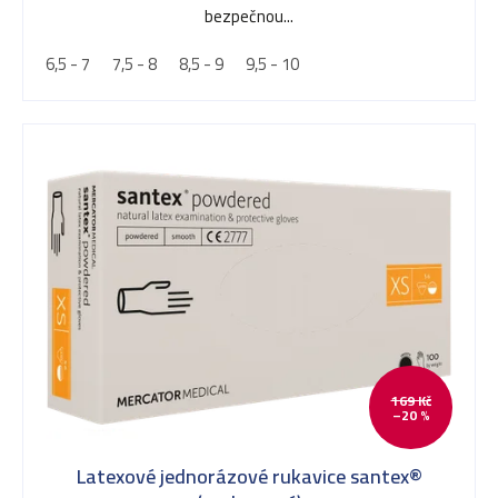
5
bezpečnou...
hvězdiček.
6,5 - 7
7,5 - 8
8,5 - 9
9,5 - 10
169 Kč
–20 %
Latexové jednorázové rukavice santex®