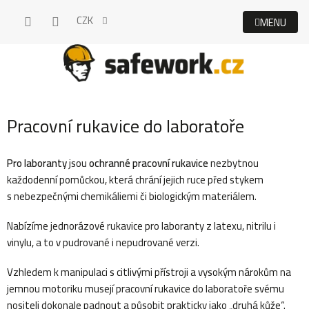
Přejít
CZK
na
obsah
Pracovní rukavice do laboratoře
Pro laboranty
jsou
ochranné pracovní rukavice
nezbytnou
každodenní pomůckou, která chrání jejich ruce před stykem
s nebezpečnými chemikáliemi či biologickým materiálem.
Nabízíme jednorázové rukavice pro laboranty z latexu, nitrilu i
vinylu, a to v pudrované i nepudrované verzi.
Vzhledem k manipulaci s citlivými přístroji a vysokým nárokům na
jemnou motoriku musejí pracovní rukavice do laboratoře svému
nositeli dokonale padnout a působit prakticky jako „druhá kůže“.