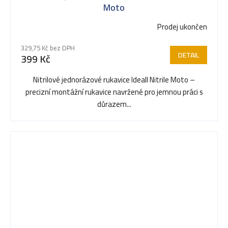
Moto
Prodej ukončen
Průměrné
hodnocení
329,75 Kč bez DPH
produktu
DETAIL
399 Kč
je
5,0
Nitrilové jednorázové rukavice Ideall Nitrile Moto –
z
precizní montážní rukavice navržené pro jemnou práci s
5
důrazem...
hvězdiček.