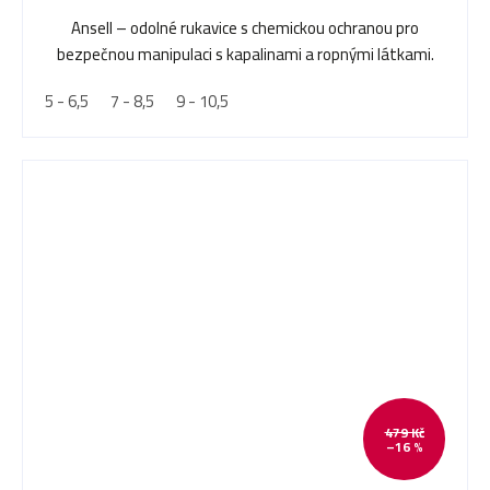
Ansell – odolné rukavice s chemickou ochranou pro
bezpečnou manipulaci s kapalinami a ropnými látkami.
5 - 6,5
7 - 8,5
9 - 10,5
479 Kč
–16 %