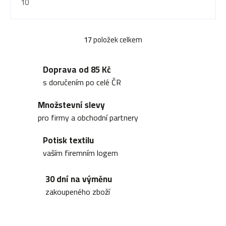
10
17
položek celkem
O
v
Doprava od 85 Kč
l
s doručením po celé ČR
á
Množstevní slevy
d
pro firmy a obchodní partnery
a
Potisk textilu
c
vaším firemním logem
í
30 dní na výměnu
p
zakoupeného zboží
r
v