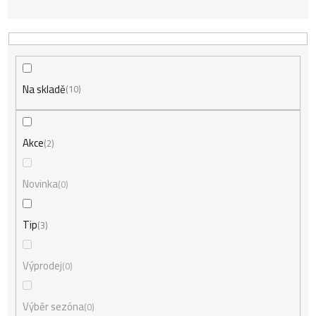
a
z
Na skladě
e
10
n
Akce
2
í
Novinka
0
Tip
3
p
Výprodej
0
r
Výběr sezóna
0