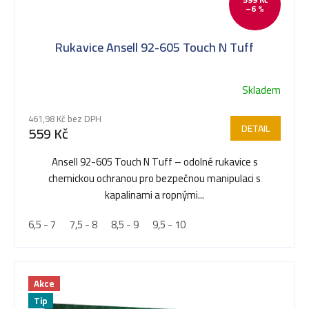
–6 %
s
Rukavice Ansell 92-605 Touch N Tuff
p
Skladem
Průměrné
r
hodnocení
461,98 Kč bez DPH
produktu
DETAIL
559 Kč
je
o
5,0
Ansell 92-605 Touch N Tuff – odolné rukavice s
z
chemickou ochranou pro bezpečnou manipulaci s
5
d
kapalinami a ropnými...
hvězdiček.
6,5 - 7
7,5 - 8
8,5 - 9
9,5 - 10
u
Akce
k
Tip