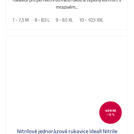
mrazivém...
7 - 7,5 M
8 - 8,5 L
9 - 9,5 XL
10 - 10,5 XXL
439 Kč
–9 %
Nitrilové jednorázové rukavice Ideall Nitrile