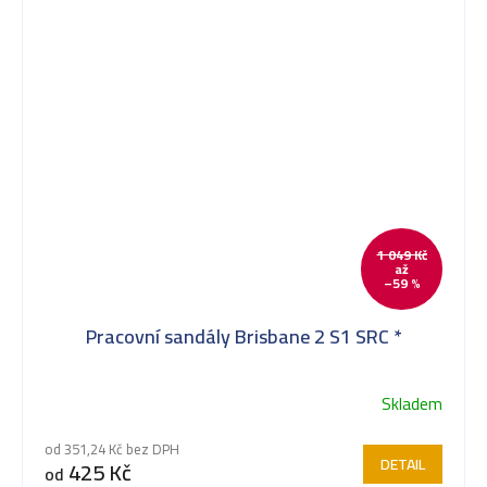
1 049 Kč
až
–59 %
Pracovní sandály Brisbane 2 S1 SRC *
Skladem
od 351,24 Kč bez DPH
DETAIL
425 Kč
od