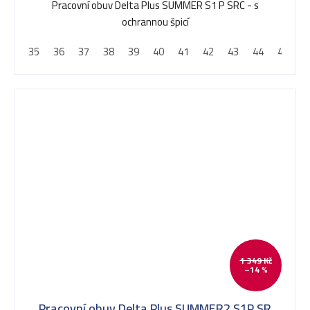
Pracovní obuv Delta Plus SUMMER S1 P SRC - s
ochrannou špicí
35
36
37
38
39
40
41
42
43
44
45
4
1 349 Kč
–14 %
Pracovní obuv Delta Plus SUMMER2 S1P SR