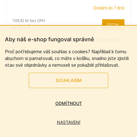
Dodání do 7 dnů
709,92 Kč bez DPH
DETAIL
859 Kč
Sandál pracovní obuv MIZAR S1 P SRC - s ochrannou špicí
Aby náš e-shop fungoval správně
Proč potřebujeme váš souhlas s cookies? Například k tomu
37
38
39
40
41
42
43
44
45
46
47
4
abychom si pamatovali, co máte v košíku, snadno jste zjistili
stav své objednávky a nemuseli se pokaždé přihlašovat.
SOUHLASÍM
ODMÍTNOUT
NASTAVENÍ