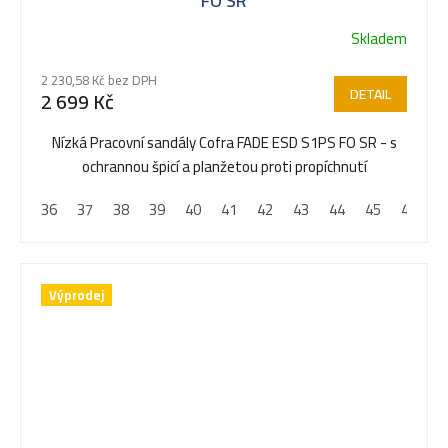
FO SR
Skladem
2 230,58 Kč bez DPH
DETAIL
2 699 Kč
Nízká Pracovní sandály Cofra FADE ESD S1PS FO SR - s
ochrannou špicí a planžetou proti propíchnutí
36
37
38
39
40
41
42
43
44
45
46
4
Výprodej