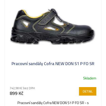
k
t
ů
Pracovní sandály Cofra NEW DON S1 P FO SR
Skladem
742,98 Kč bez DPH
DETAIL
899 Kč
Pracovní sandály Cofra NEW DON S1 P FO SR - s