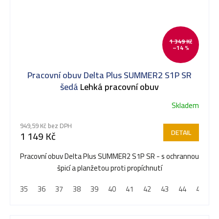
1 349 Kč
–14 %
Pracovní obuv Delta Plus SUMMER2 S1P SR
šedá
Lehká pracovní obuv
Skladem
949,59 Kč bez DPH
DETAIL
1 149 Kč
Pracovní obuv Delta Plus SUMMER2 S1P SR - s ochrannou
špicí a planžetou proti propíchnutí
35
36
37
38
39
40
41
42
43
44
45
4