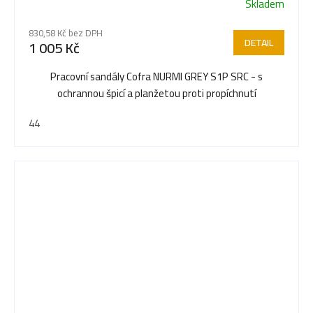
Skladem
830,58 Kč bez DPH
DETAIL
1 005 Kč
Pracovní sandály Cofra NURMI GREY S1P SRC - s
ochrannou špicí a planžetou proti propíchnutí
44