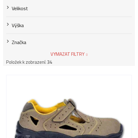
Velikost
Výška
Značka
VYMAZAT FILTRY
Položek k zobrazení:
34
V
ý
p