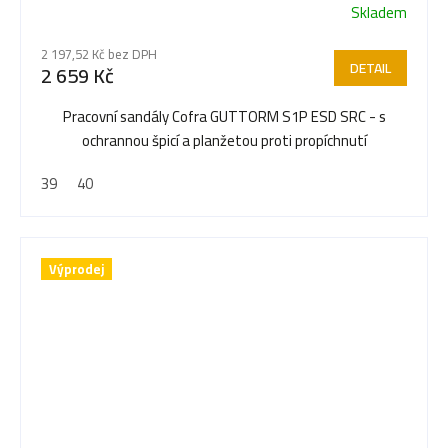
Skladem
2 197,52 Kč bez DPH
DETAIL
2 659 Kč
Pracovní sandály Cofra GUTTORM S1P ESD SRC - s
ochrannou špicí a planžetou proti propíchnutí
39
40
Výprodej