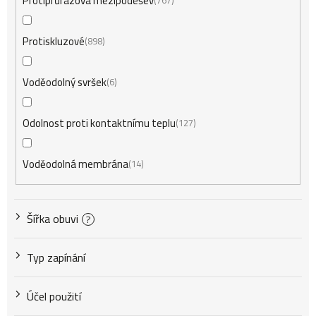
Protiprůrazová mezipodešev
767
Protiskluzové
898
Voděodolný svršek
6
Odolnost proti kontaktnímu teplu
127
Voděodolná membrána
14
Šířka obuvi
?
Typ zapínání
Účel použití