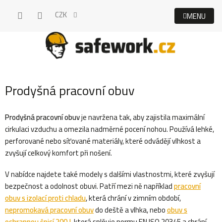
Přejít
CZK
na
obsah
Prodyšná pracovní obuv
Prodyšná pracovní obuv
je navržena tak, aby zajistila maximální
cirkulaci vzduchu a omezila nadměrné pocení nohou. Používá lehké,
perforované nebo síťované materiály, které odvádějí vlhkost a
zvyšují celkový komfort při nošení.
V nabídce najdete také modely s dalšími vlastnostmi, které zvyšují
bezpečnost a odolnost obuvi. Patří mezi ně například
pracovní
obuv s izolací proti chladu
, která chrání v zimním období,
nepromokavá pracovní obuv
do deště a vlhka, nebo
obuv s
ochrannou špicí 200 J
, která splňuje normu EN ISO 20345 a chrání