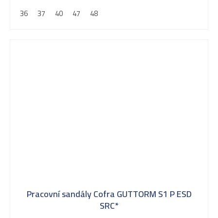
36
37
40
47
48
Pracovní sandály Cofra GUTTORM S1 P ESD
SRC*