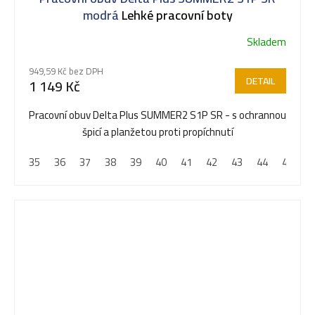
modrá
Lehké pracovní boty
Skladem
949,59 Kč bez DPH
DETAIL
1 149 Kč
Pracovní obuv Delta Plus SUMMER2 S1P SR - s ochrannou
špicí a planžetou proti propíchnutí
35
36
37
38
39
40
41
42
43
44
45
4