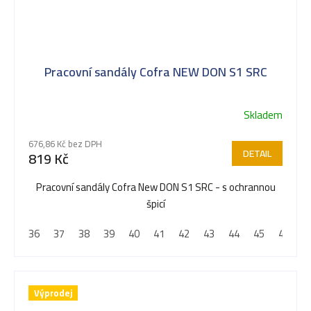
Pracovní sandály Cofra NEW DON S1 SRC
Skladem
676,86 Kč bez DPH
DETAIL
819 Kč
Pracovní sandály Cofra New DON S1 SRC - s ochrannou
špicí
36
37
38
39
40
41
42
43
44
45
46
4
Výprodej