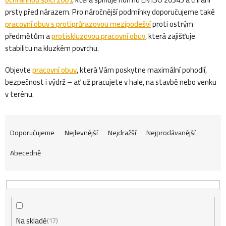
prsty před nárazem. Pro náročnější podmínky doporučujeme také
pracovní obuv s protiprůrazovou mezipodešví
proti ostrým
předmětům a
protiskluzovou pracovní obuv
, která zajišťuje
stabilitu na kluzkém povrchu.
Objevte
pracovní obuv
, která Vám poskytne maximální pohodlí,
bezpečnost i výdrž – ať už pracujete v hale, na stavbě nebo venku
v terénu.
Ř
Doporučujeme
Nejlevnější
Nejdražší
Nejprodávanější
Abecedně
a
z
Na skladě
17