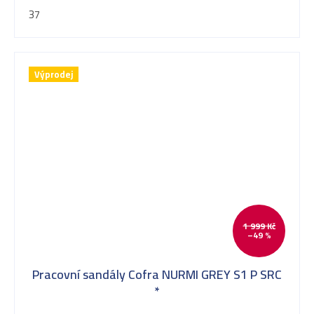
37
Výprodej
1 999 Kč
–49 %
Pracovní sandály Cofra NURMI GREY S1 P SRC
*