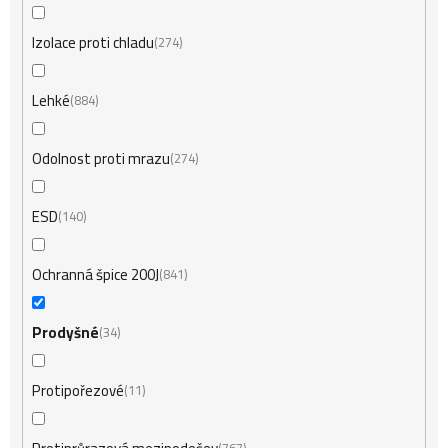
Izolace proti chladu
274
Lehké
884
Odolnost proti mrazu
274
ESD
140
Ochranná špice 200J
841
Prodyšné
34
Protipořezové
11