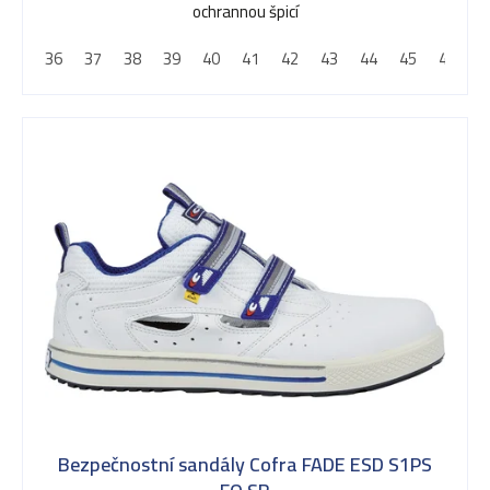
ochrannou špicí
36
37
38
39
40
41
42
43
44
45
46
4
Bezpečnostní sandály Cofra FADE ESD S1PS