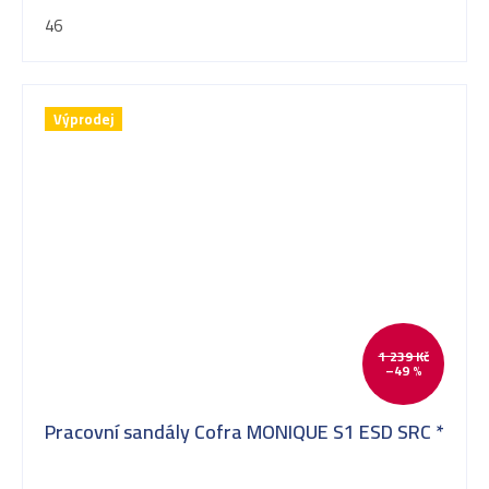
46
Výprodej
1 239 Kč
–49 %
Pracovní sandály Cofra MONIQUE S1 ESD SRC *