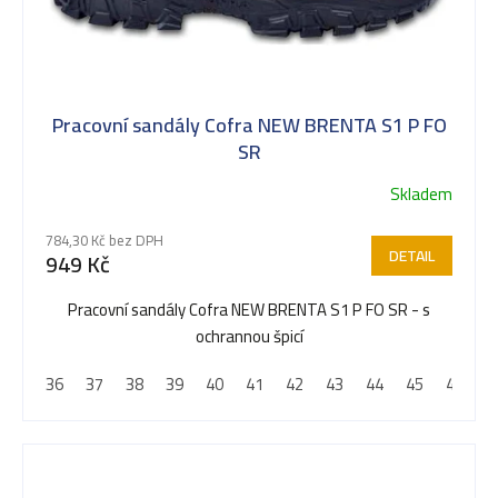
i
s
Pracovní sandály Cofra NEW BRENTA S1 P FO
p
SR
Skladem
r
784,30 Kč bez DPH
DETAIL
949 Kč
o
Pracovní sandály Cofra NEW BRENTA S1 P FO SR - s
ochrannou špicí
d
36
37
38
39
40
41
42
43
44
45
46
4
u