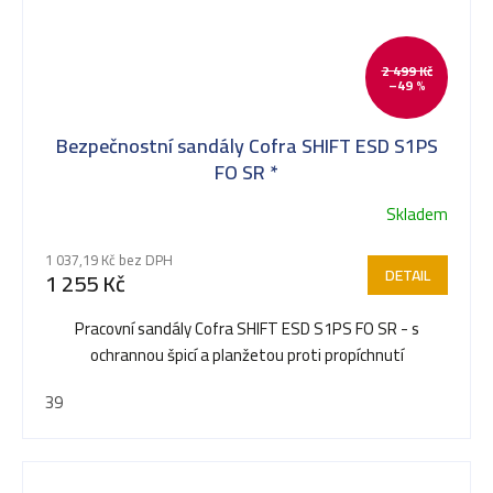
2 499 Kč
–49 %
Bezpečnostní sandály Cofra SHIFT ESD S1PS
FO SR *
Skladem
1 037,19 Kč bez DPH
DETAIL
1 255 Kč
Pracovní sandály Cofra SHIFT ESD S1PS FO SR - s
ochrannou špicí a planžetou proti propíchnutí
39