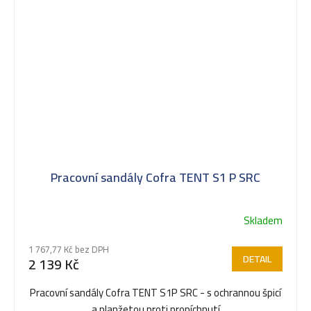
Pracovní sandály Cofra TENT S1 P SRC
Skladem
1 767,77 Kč bez DPH
DETAIL
2 139 Kč
Pracovní sandály Cofra TENT S1P SRC - s ochrannou špicí
a planžetou proti propíchnutí