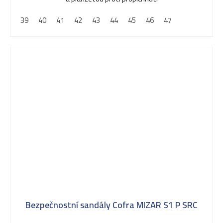
39
40
41
42
43
44
45
46
47
Bezpečnostní sandály Cofra MIZAR S1 P SRC