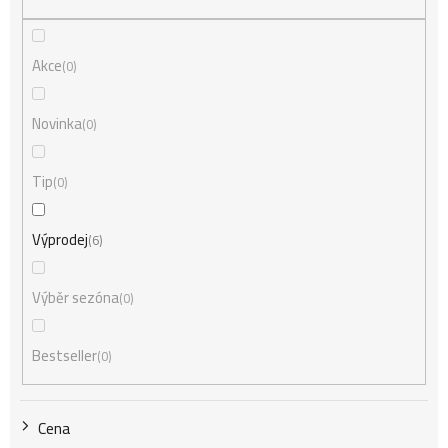
e
n
Akce
0
í
Novinka
0
Tip
0
p
Výprodej
6
r
Výběr sezóna
0
o
Bestseller
0
d
Cena