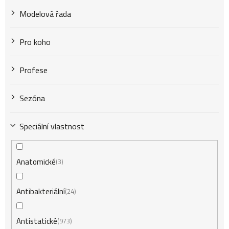
Modelová řada
Pro koho
Profese
Sezóna
Speciální vlastnost
Anatomické
3
Antibakteriální
24
Antistatické
973