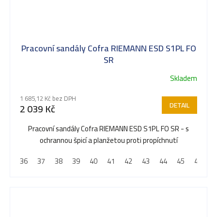
Pracovní sandály Cofra RIEMANN ESD S1PL FO
SR
Skladem
1 685,12 Kč bez DPH
DETAIL
2 039 Kč
Pracovní sandály Cofra RIEMANN ESD S1PL FO SR - s
ochrannou špicí a planžetou proti propíchnutí
36
37
38
39
40
41
42
43
44
45
46
4