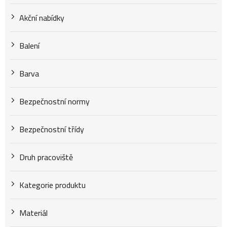
u
Akční nabídky
k
Balení
t
Barva
Bezpečnostní normy
ů
Bezpečnostní třídy
Druh pracoviště
Kategorie produktu
Materiál