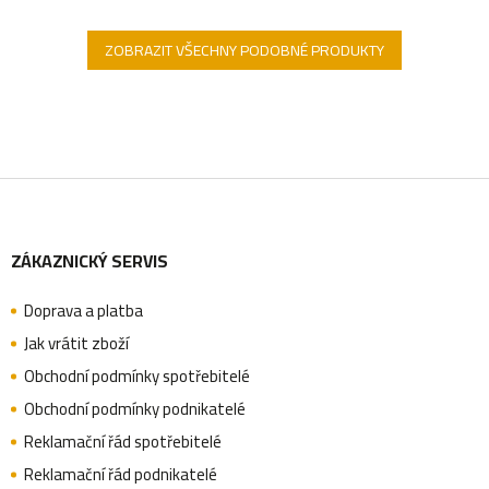
ZOBRAZIT VŠECHNY PODOBNÉ PRODUKTY
Z
ZÁKAZNICKÝ SERVIS
á
Doprava a platba
p
Jak vrátit zboží
Obchodní podmínky spotřebitelé
a
Obchodní podmínky podnikatelé
Reklamační řád spotřebitelé
Reklamační řád podnikatelé