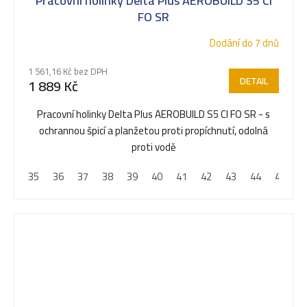
Pracovní holinky Delta Plus AEROBUILD S5 CI
FO SR
Dodání do 7 dnů
1 561,16 Kč bez DPH
DETAIL
1 889 Kč
Pracovní holinky Delta Plus AEROBUILD S5 CI FO SR - s
ochrannou špicí a planžetou proti propíchnutí, odolná
proti vodě
35
36
37
38
39
40
41
42
43
44
45
4