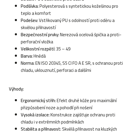
Podšívka:
Polyesterová s syntetickou kožešinou pro
teplo a komfort
Podešev:
Vstřikovaný PU s odolností proti oděru a
skvělou přilnavostí
Bezpečnostní prvky:
Nerezová ocelová špička a proti-
perforační vložka
Velikostní rozpětí:
35 – 49
Barva:
Hnědá
Norma:
EN ISO 20345, S5 CI FO A E SR, s ochranou proti
chladu, uklouznutí, perforaci a dalšími
Výhody:
Ergonomický střih:
Efekt druhé kůže pro maximální
přizpůsobení noze a pohodlí při nošení
Vysoká izolace:
Konstrukce zajišťuje ochranu proti
chladu i v extrémních podmínkách
Stabilita a přilnavost:
Skvělá přilnavost na kluzkých