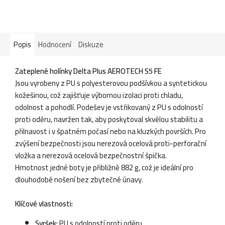
Popis
Hodnocení
Diskuze
Zateplené holínky Delta Plus AEROTECH S5 FE
Jsou vyrobeny z PU s polyesterovou podšívkou a syntetickou
kožešinou, což zajišťuje výbornou izolaci proti chladu,
odolnost a pohodlí. Podešev je vstřikovaný z PU s odolností
proti oděru, navržen tak, aby poskytoval skvělou stabilitu a
přilnavost i v špatném počasí nebo na kluzkých površích. Pro
zvýšení bezpečnosti jsou nerezová ocelová proti-perforační
vložka a nerezová ocelová bezpečnostní špička.
Hmotnost jedné boty je přibližně 882 g, což je ideální pro
dlouhodobé nošení bez zbytečné únavy.
Klíčové vlastnosti:
Svršek:
PU s odolností proti oděru