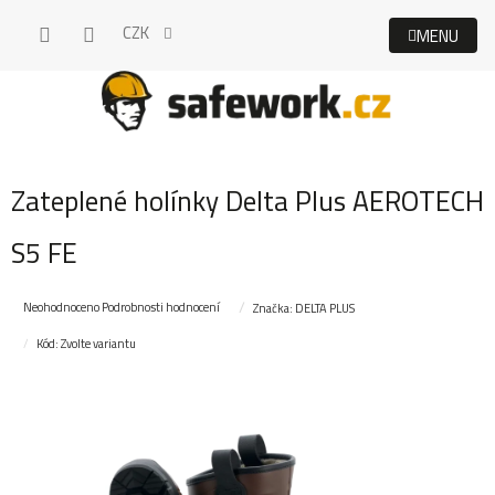
Přejít
CZK
na
obsah
Zateplené holínky Delta Plus AEROTECH
S5 FE
Průměrné
Neohodnoceno
Podrobnosti hodnocení
Značka:
DELTA PLUS
hodnocení
Kód:
Zvolte variantu
produktu
je
0,0
z
5
hvězdiček.