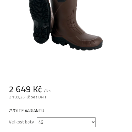
2 649 Kč
/ ks
2 189,26 Kč bez DPH
Měrná
cena:
ZVOLTE VARIANTU
Velikost boty