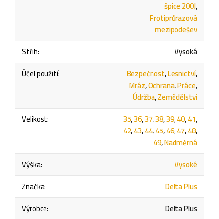
špice 200J
,
Protiprůrazová
mezipodešev
Střih
:
Vysoká
Účel použití
:
Bezpečnost
,
Lesnictví
,
Mráz
,
Ochrana
,
Práce
,
Údržba
,
Zemědělství
Velikost
:
35
,
36
,
37
,
38
,
39
,
40
,
41
,
42
,
43
,
44
,
45
,
46
,
47
,
48
,
49
,
Nadměrná
Výška
:
Vysoké
Značka
:
Delta Plus
Výrobce
:
Delta Plus