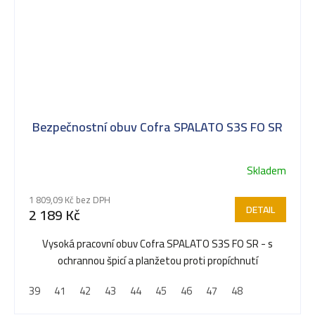
Bezpečnostní obuv Cofra SPALATO S3S FO SR
Skladem
1 809,09 Kč bez DPH
DETAIL
2 189 Kč
Vysoká pracovní obuv Cofra SPALATO S3S FO SR - s
ochrannou špicí a planžetou proti propíchnutí
39
41
42
43
44
45
46
47
48