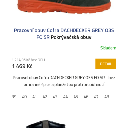
i
s
Pracovní obuv Cofra DACHDECKER GREY O3S
p
FO SR
Pokrývačská obuv
Skladem
r
1 214,05 Kč bez DPH
DETAIL
1 469 Kč
o
Pracovní obuv Cofra DACHDECKER GREY O3S FO SR - bez
ochranné špice a planžetou proti propíchnutí
d
39
40
41
42
43
44
45
46
47
48
u