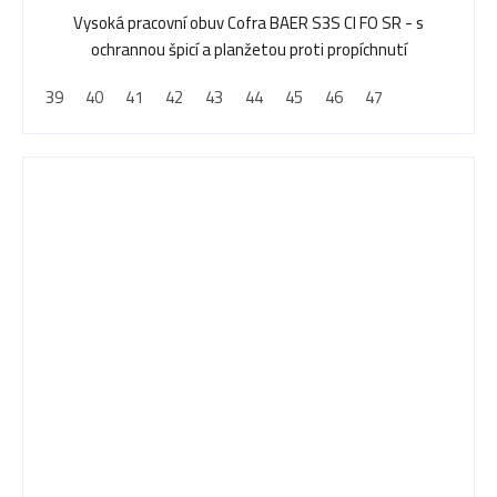
Vysoká pracovní obuv Cofra BAER S3S CI FO SR - s
ochrannou špicí a planžetou proti propíchnutí
39
40
41
42
43
44
45
46
47