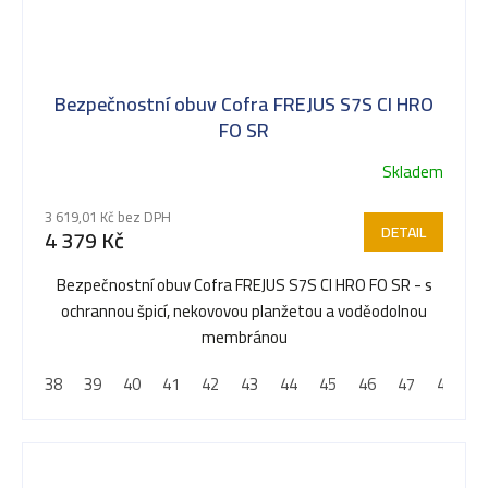
Bezpečnostní obuv Cofra FREJUS S7S CI HRO
FO SR
Skladem
3 619,01 Kč bez DPH
DETAIL
4 379 Kč
Bezpečnostní obuv Cofra FREJUS S7S CI HRO FO SR - s
ochrannou špicí, nekovovou planžetou a voděodolnou
membránou
38
39
40
41
42
43
44
45
46
47
48