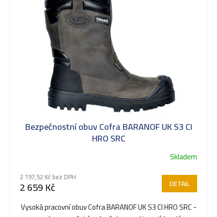
k
t
ů
Bezpečnostní obuv Cofra BARANOF UK S3 CI
HRO SRC
Skladem
Průměrné
hodnocení
2 197,52 Kč bez DPH
produktu
DETAIL
2 659 Kč
je
5,0
Vysoká pracovní obuv Cofra BARANOF UK S3 CI HRO SRC -