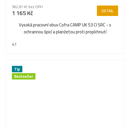
962,81 Kč bez DPH
DETAIL
1 165 Kč
Vysoká pracovní obuv Cofra CAMP UK S3 CI SRC - s
ochrannou špicí a planžetou proti propíchnutí
41
Tip
Bestseller