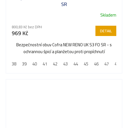
SR
Skladem
Průměrné
hodnocení
800,83 Kč bez DPH
produktu
DETAIL
969 Kč
je
5,0
Bezpečnostní obuv Cofra NEW RENO UK S3 FO SR - s
z
ochrannou špicí a planžetou proti propíchnutí
5
38
39
40
41
42
43
44
45
46
47
48
hvězdiček.