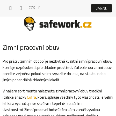
Přejít
CZK
na
obsah
Zimní pracovní obuv
Pro práci v zimním období je nezbytná
kvalitní zimní pracovní obuv
,
která je uzpůsobená pro chladné prostředí. Zateplenou zimní obuv
oceníte zejména pokud s nimi vyrazíte do lesa, na stavbu nebo
jiných potenciálně chladných lokalit.
V našem sortimentu naleznete
zimní pracovní obuv
tradiční
italské značky
Cofra
, která splňuje všechny tyto vlastnosti. Je velmi
lehká a vyznačuje se skvělými tepelně izolačními
vlastnostmi.
Zimní pracovní boty Cofra
vám zaručí vysokou
odolnost proti mrazu a mechanickému poškození, skvělou