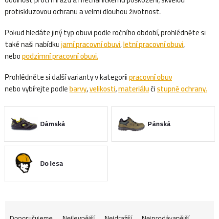
protiskluzovou ochranu a velmi dlouhou životnost.
Pokud hledáte jiný typ obuvi podle ročního období, prohlédněte si
také naši nabídku
jarní pracovní obuvi
,
letní pracovní obuvi
,
nebo
podzimní pracovní obuvi.
Prohlédněte si další varianty v kategorii
pracovní obuv
nebo vybírejte podle
barvy
,
velikosti
,
materiálu
či
stupně ochrany
.
Dámská
Pánská
Do lesa
Ř
Doporučujeme
Nejlevnější
Nejdražší
Nejprodávanější