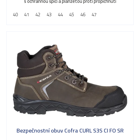
z
s ochrannou špicí a planžetou proti propíchnutí
5
40
41
42
43
44
45
46
47
hvězdiček.
Bezpečnostní obuv Cofra CURL S3S CI FO SR