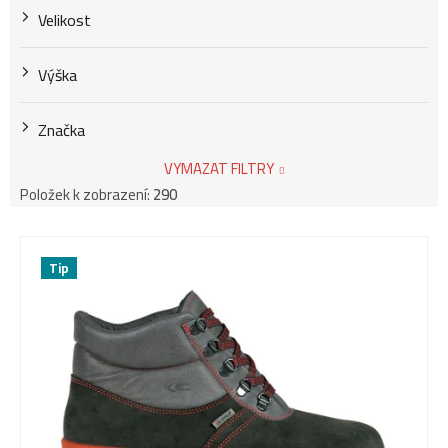
Velikost
Výška
Značka
VYMAZAT FILTRY
Položek k zobrazení:
290
V
Tip
ý
p