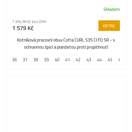
Skladem
1 304,96 Kč bez DPH
DETAIL
1 579 Kč
Kotníková pracovní obuv Cofra CURL S3S CI FO SR - s
ochrannou špicí a planžetou proti propíchnutí
36
37
38
39
40
41
42
43
44
45
46
4