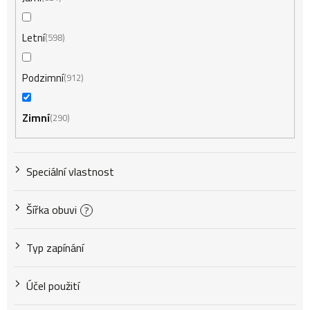
Letní
598
Podzimní
912
Zimní
290
Speciální vlastnost
Šířka obuvi
?
Typ zapínání
Účel použití