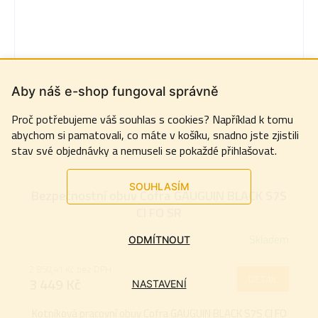
Aby náš e-shop fungoval správně
Proč potřebujeme váš souhlas s cookies? Například k tomu
abychom si pamatovali, co máte v košíku, snadno jste zjistili
stav své objednávky a nemuseli se pokaždé přihlašovat.
SOUHLASÍM
Bezpečnostní obuv Cofra GAUGUIN BLACK S7S
CI FO SR
Skladem
ODMÍTNOUT
2 850,41 Kč bez DPH
DETAIL
3 449 Kč
NASTAVENÍ
Kotníková pracovní obuv Cofra GAUGUIN BLACK S7S CI FO