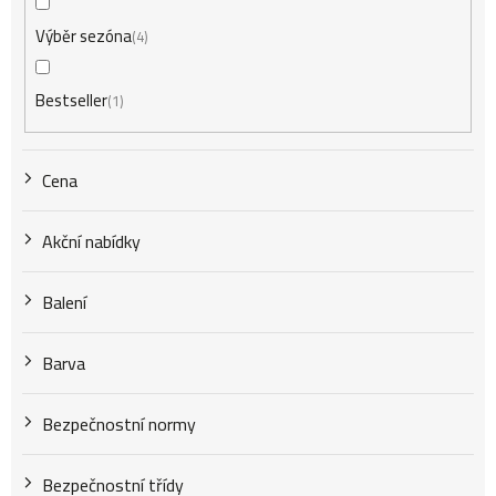
r
Výběr sezóna
4
o
Bestseller
1
d
Cena
u
Akční nabídky
k
Balení
t
Barva
Bezpečnostní normy
ů
Bezpečnostní třídy