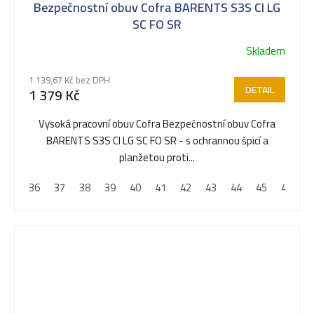
Bezpečnostní obuv Cofra BARENTS S3S CI LG
SC FO SR
Skladem
1 139,67 Kč bez DPH
DETAIL
1 379 Kč
Vysoká pracovní obuv Cofra Bezpečnostní obuv Cofra
BARENTS S3S CI LG SC FO SR - s ochrannou špicí a
planžetou proti...
36
37
38
39
40
41
42
43
44
45
46
4