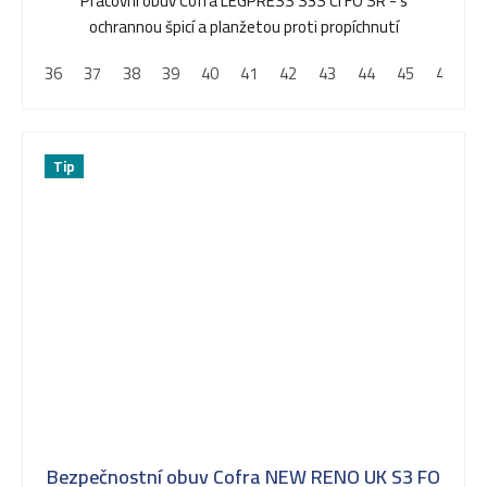
Pracovní obuv Cofra LEGPRESS S3S CI FO SR - s
ochrannou špicí a planžetou proti propíchnutí
36
37
38
39
40
41
42
43
44
45
46
4
Tip
Bezpečnostní obuv Cofra NEW RENO UK S3 FO