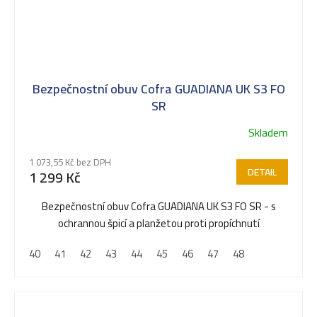
Bezpečnostní obuv Cofra GUADIANA UK S3 FO
SR
Skladem
1 073,55 Kč bez DPH
DETAIL
1 299 Kč
Bezpečnostní obuv Cofra GUADIANA UK S3 FO SR - s
ochrannou špicí a planžetou proti propíchnutí
40
41
42
43
44
45
46
47
48