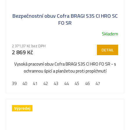
Bezpečnostní obuv Cofra BRAGI S3S CI HRO SC
FO SR
Skladem
2 371,07 Kč bez DPH
DETAIL
2 869 Kč
Vysoká pracovní obuv Cofra BRAGI S3S CI HRO FO SR - s
ochrannou špicí a planžetou proti propíchnutí
39
40
41
42
43
44
45
46
47
Výprodej