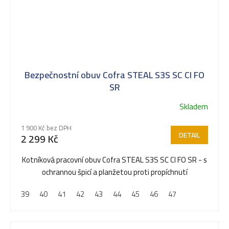
Bezpečnostní obuv Cofra STEAL S3S SC CI FO
SR
Skladem
Průměrné
hodnocení
1 900 Kč bez DPH
produktu
DETAIL
2 299 Kč
je
5,0
Kotníková pracovní obuv Cofra STEAL S3S SC CI FO SR - s
z
ochrannou špicí a planžetou proti propíchnutí
5
39
40
41
42
43
44
45
46
47
hvězdiček.