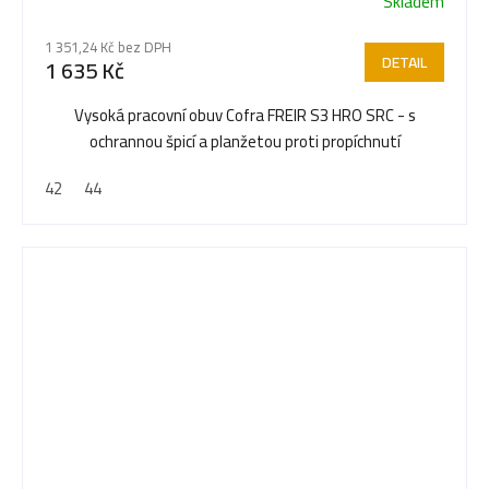
Skladem
1 351,24 Kč bez DPH
DETAIL
1 635 Kč
Vysoká pracovní obuv Cofra FREIR S3 HRO SRC - s
ochrannou špicí a planžetou proti propíchnutí
42
44