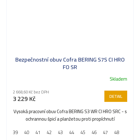
Bezpečnostní obuv Cofra BERING S7S CI HRO
FO SR
Skladem
2 668,60 Kč bez DPH
DETAIL
3 229 Kč
Vysoká pracovní obuv Cofra BERING S3 WR CI HRO SRC - s
ochrannou špicí a planžetou proti propíchnutí
39
40
41
42
43
44
45
46
47
48