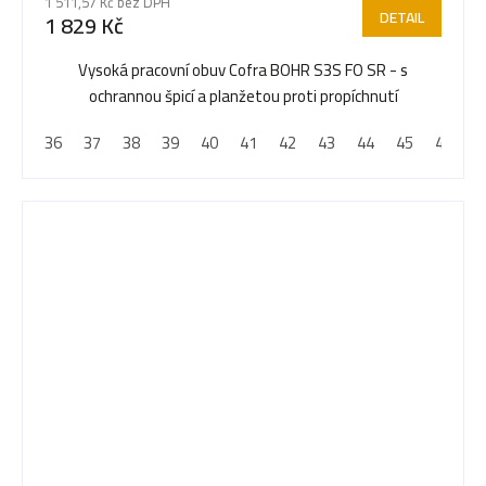
1 511,57 Kč bez DPH
DETAIL
1 829 Kč
Vysoká pracovní obuv Cofra BOHR S3S FO SR - s
ochrannou špicí a planžetou proti propíchnutí
36
37
38
39
40
41
42
43
44
45
46
4