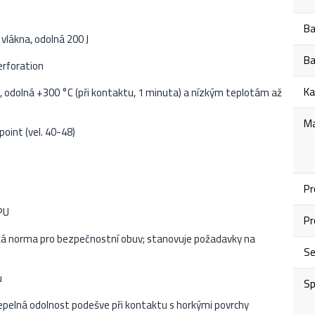
Ba
lákna, odolná 200 J
Ba
erforation
Ka
 odolná +300 °C (při kontaktu, 1 minuta) a nízkým teplotám až
Ma
oint (vel. 40-48)
Pr
PU
Pr
á norma pro bezpečnostní obuv; stanovuje požadavky na
S
u
Sp
pelná odolnost podešve při kontaktu s horkými povrchy