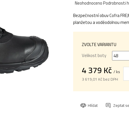
Průměrné
Neohodnoceno
Podrobnosti 
hodnocení
Bezpečnostní obuv Cofra FREJU
produktu
planžetou a voděodolnou me
je
0,0
z
5
ZVOLTE VARIANTU
hvězdiček.
Velikost boty
4 379 Kč
/ ks
3 619,01 Kč bez DPH
Měrná
cena:
Hlídat
Zeptat s