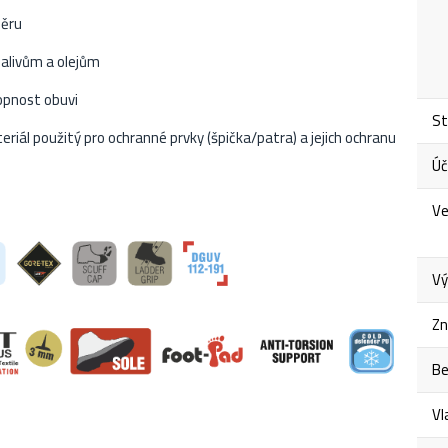
děru
palivům a olejům
opnost obuvi
St
iál použitý pro ochranné prvky (špička/patra) a jejich ochranu
Úč
Ve
Vý
Zn
Be
Vl