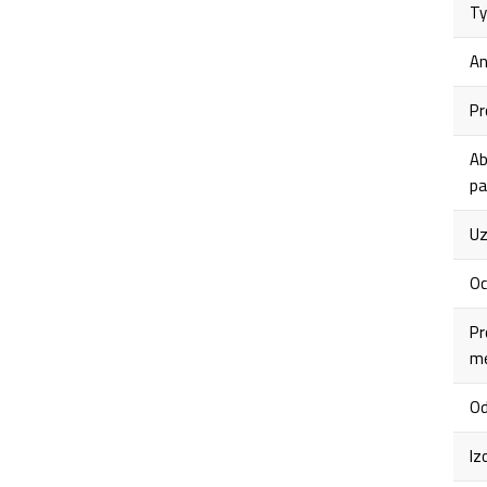
Ty
An
Pr
Ab
pa
Uz
Oc
Pr
me
Od
Iz