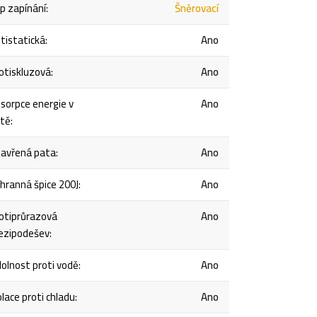
p zapínání
:
Šněrovací
tistatická
:
Ano
otiskluzová
:
Ano
sorpce energie v
Ano
tě
:
avřená pata
:
Ano
hranná špice 200J
:
Ano
otiprůrazová
Ano
zipodešev
:
olnost proti vodě
:
Ano
olace proti chladu
:
Ano