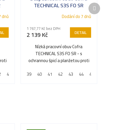
R
TECHNICAL S3S FO SR
Další
produkt
7 dnů
Dodání do 7 dnů
1 767,77 Kč bez DPH
IL
DETAIL
2 139 Kč
Nízká pracovní obuv Cofra
TECHNICAL S3S FO SR - s
roti
ochrannou špicí a planžetou proti
propíchnutí
2
43
44
39
45
40
46
41
47
42
48
43
44
45
46
47