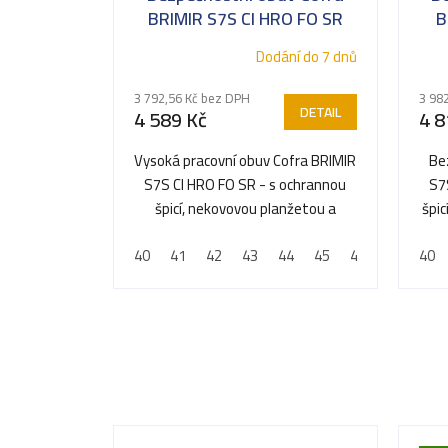
BRIMIR S7S CI HRO FO SR
B
Dodání do 7 dnů
3 792,56 Kč bez DPH
3 98
DETAIL
4 589 Kč
4 8
Vysoká pracovní obuv Cofra BRIMIR
Be
S7S CI HRO FO SR - s ochrannou
S7
špicí, nekovovou planžetou a
špic
voděodolnou membránou
40
41
42
43
44
45
46
47
40
48