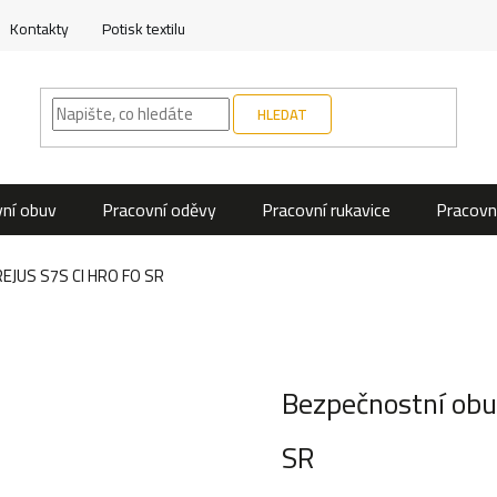
Kontakty
Potisk textilu
HLEDAT
ní obuv
Pracovní oděvy
Pracovní rukavice
Pracovn
REJUS S7S CI HRO FO SR
Bezpečnostní obu
SR