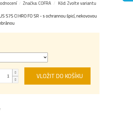
hodnocení
Značka:
COFRA
Kód:
Zvolte variantu
S S7S CI HRO FO SR - s ochrannou špicí, nekovovou
mbránou
VLOŽIT DO KOŠÍKU
e