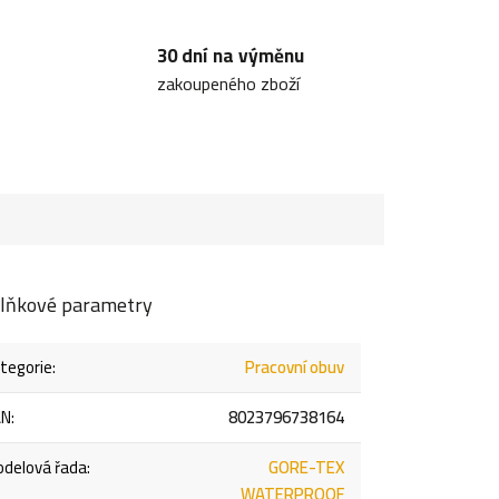
30 dní na výměnu
zakoupeného zboží
lňkové parametry
tegorie
:
Pracovní obuv
AN
:
8023796738164
delová řada
:
GORE-TEX
WATERPROOF