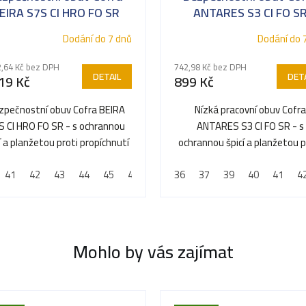
EIRA S7S CI HRO FO SR
ANTARES S3 CI FO S
Dodání do 7 dnů
Dodání do 
2,64 Kč bez DPH
742,98 Kč bez DPH
DETAIL
DETA
19 Kč
899 Kč
zpečnostní obuv Cofra BEIRA
Nízká pracovní obuv Cofra
S CI HRO FO SR - s ochrannou
ANTARES S3 CI FO SR - s
í a planžetou proti propíchnutí
ochrannou špicí a planžetou p
propíchnutí
41
42
43
44
45
46
47
36
37
39
40
41
4
Mohlo by vás zajímat