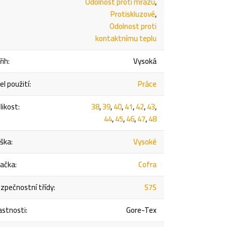
Odolnost proti mrazu
,
Protiskluzové
,
Odolnost proti
kontaktnímu teplu
řih
:
Vysoká
el použití
:
Práce
likost
:
38
,
39
,
40
,
41
,
42
,
43
,
44
,
45
,
46
,
47
,
48
ška
:
Vysoké
ačka
:
Cofra
zpečnostní třídy
:
S7S
astnosti
:
Gore-Tex