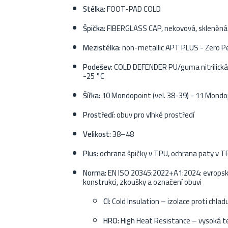
Stélka:
FOOT-PAD COLD
Špička:
FIBERGLASS CAP, nekovová, skleněná v
Mezistélka:
non-metallic APT PLUS - Zero P
Podešev:
COLD DEFENDER PU/guma nitrilická,
-25 °C
Šířka:
10 Mondopoint (vel. 38-39) - 11 Mondop
Prostředí:
obuv pro vlhké prostředí
Velikost:
38–48
Plus:
ochrana špičky v TPU, ochrana paty v T
Norma:
EN ISO 20345:2022+A1:2024: evropsk
konstrukci, zkoušky a označení obuvi
CI:
Cold Insulation – izolace proti chlad
HRO:
High Heat Resistance – vysoká te