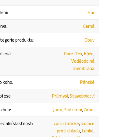
lení
:
Pár
rva
:
Černá
tegorie produktu
:
Obuv
teriál
:
Gore-Tex
,
Kůže
,
Voděodolná
membrána
o koho
:
Pánské
ofese
:
Průmysl
,
Stavebnictví
ezóna
:
Jarní
,
Podzimní
,
Zimní
eciální vlastnost
:
Antistatické
,
Izolace
proti chladu
,
Lehké
,