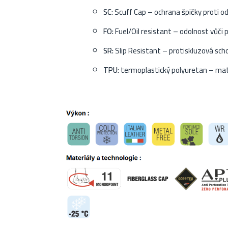
SC:
Scuff Cap – ochrana špičky proti o
FO:
Fuel/Oil resistant – odolnost vůči 
SR:
Slip Resistant – protiskluzová sch
TPU:
termoplastický polyuretan – mater