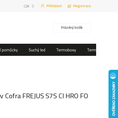
Přihlášení
Registrace
CZK
Nákupní košík
Prázdný košík
í pomůcky
Suchý led
Termoboxy
Termotašky
v Cofra FREJUS S7S CI HRO FO