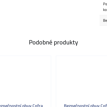
Po
ko
Be
Podobné produkty
ezpečnostní obuv Cofra
Bezpečnostní obuv Cof