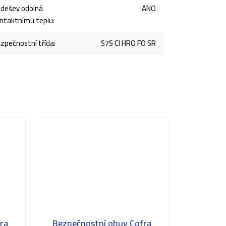
dešev odolná
ANO
ntaktnímu teplu
:
zpečnostní třída
:
S7S CI HRO FO SR
ra
Bezpečnostní obuv Cofra