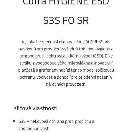
Cofra HYGIENE ESD
S3S FO SR
Vysoká bezpečnostní obuv z řady AGGRESSIVE,
navržená pro prostředí vyžadující přísnou hygienu a
ochranu proti elektrostatickému výboji (ESD). Díky
svršku z vodoodpudivého mikrovlákna a inovativní
planžetě s grafenem nabízí tento model špičkovou
ochranu, vodivost a pohodlí pro celodenní nošení v
náročných provozech.
Klíčové vlastnosti:
S3S
– nekovová ochrana proti propichu a
vodoodpudivost