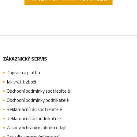
Z
ZÁKAZNICKÝ SERVIS
á
Doprava a platba
p
Jak vrátit zboží
Obchodní podmínky spotřebitelé
a
Obchodní podmínky podnikatelé
Reklamační řád spotřebitelé
Reklamační řád podnikatelé
t
Zásady ochrany osobních údajů
Pravidla zpracování recenzí