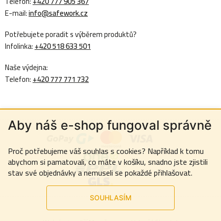
Telefon:
+420 777 905 367
E-mail:
info@safework.cz
Potřebujete poradit s výběrem produktů?
Infolinka:
+420 518 633 501
Naše výdejna:
Telefon:
+420 777 771 732
Aby náš e-shop fungoval správně
Proč potřebujeme váš souhlas s cookies? Například k tomu
abychom si pamatovali, co máte v košíku, snadno jste zjistili
stav své objednávky a nemuseli se pokaždé přihlašovat.
SOUHLASÍM