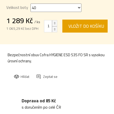
Velikost boty
1 289 Kč
/ ks
VLOŽIT DO KOŠÍKU
1 065,29 Kč bez DPH
Měrná
cena:
Bezpečnostní obuv Cofra HYGIENE ESD S3S FO SR s vysokou
úrovní ochrany.
Hlídat
Zeptat se
Doprava od 85 Kč
s doručením po celé ČR