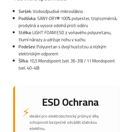
Svršek:
Vodoodpudivé mikrovlákno
Podšívka:
SANY-DRY® 100% polyester, trojrozměrná,
prodyšná a vysoce odolná proti oděru
Stélka:
LIGHT FOAM ESD z voňavého polyuretanu,
tlumí nárazy a udržuje nohu v suchu
Podešev:
Polyuretan s dvojí hustotou a nízkým
elektrickým odporem
Šířka:
10,5 Mondopoint (vel. 36-39) / 11 Mondopoint
(vel. 40-48)
ESD Ochrana
⚡
Ideální pro elektrotechnický průmysl díky
schopnosti bezpečně odvádět statickou
elektřinu.