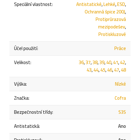
Speciální vlastnost
:
Antistatické
,
Lehké
,
ESD
,
Ochranná špice 200J
,
Protiprůrazová
mezipodešev
,
Protiskluzové
Účel použití
:
Práce
Velikost
:
36
,
37
,
38
,
39
,
40
,
41
,
42
,
43
,
44
,
45
,
46
,
47
,
48
Výška
:
Nízké
Značka
:
Cofra
Bezpečnostní třídy
:
S3S
Antistatická
:
Ano