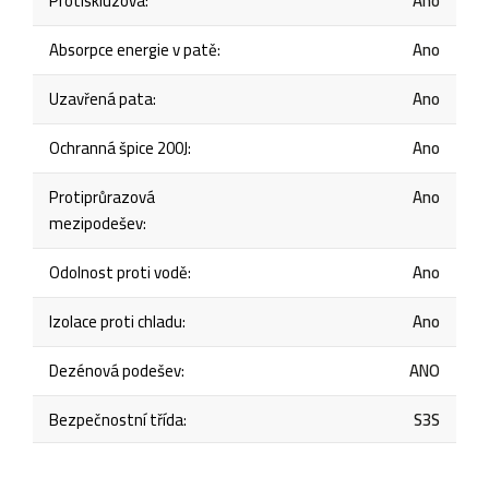
Protiskluzová
:
Ano
Absorpce energie v patě
:
Ano
Uzavřená pata
:
Ano
Ochranná špice 200J
:
Ano
Protiprůrazová
Ano
mezipodešev
:
Odolnost proti vodě
:
Ano
Izolace proti chladu
:
Ano
Dezénová podešev
:
ANO
Bezpečnostní třída
:
S3S