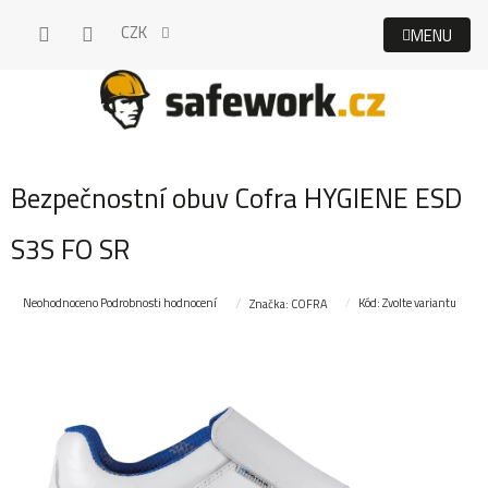
Přejít
CZK
na
obsah
Bezpečnostní obuv Cofra HYGIENE ESD
S3S FO SR
Průměrné
Neohodnoceno
Podrobnosti hodnocení
Kód:
Zvolte variantu
Značka:
COFRA
hodnocení
produktu
je
0,0
z
5
hvězdiček.