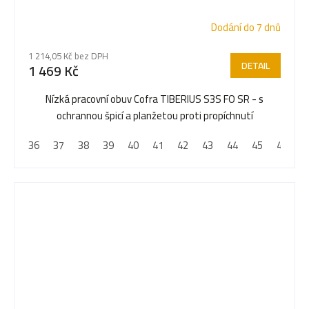
Dodání do 7 dnů
1 214,05 Kč bez DPH
DETAIL
1 469 Kč
Nízká pracovní obuv Cofra TIBERIUS S3S FO SR - s
ochrannou špicí a planžetou proti propíchnutí
36
37
38
39
40
41
42
43
44
45
46
4