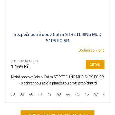
Bezpečnostní obuv Cofra STRETCHING MUD
S1PS FO SR
Dodání do 7 dnů
966,12 Kč bez DPH
DETAIL
1 169 Kč
Nízká pracovní obuv Cofra STRETCHING MUD S1PS FO SR
- s ochrannou špicí a planžetou proti propíchnutí
38
39
40
41
42
43
44
45
46
47
48
ZOBRAZIT VŠECHNY PODOBNÉ PRODUKTY