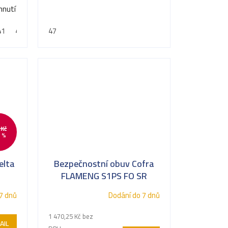
chnutí
41
42
43
47
44
45
46
47
 Kč
 %
elta
Bezpečnostní obuv Cofra
FLAMENG S1PS FO SR
7 dnů
Dodání do 7 dnů
1 470,25 Kč bez
AIL