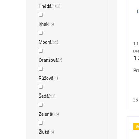
Hnědá
102
Khaki
5
Modrá
55
1 1
DP
1 
Oranžová
7
Pr
Růžová
1
Šedá
53
35
Zelená
15
V
Žlutá
5