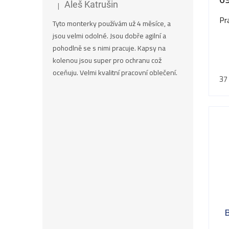
|
Aleš Katrušin
Hodnocení produktu je 5 z 5 hvězdiček.
Pr
Tyto monterky používám už 4 měsíce, a
jsou velmi odolné. Jsou dobře agilní a
pohodlně se s nimi pracuje. Kapsy na
kolenou jsou super pro ochranu což
oceňuju. Velmi kvalitní pracovní oblečení.
37