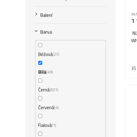
o
u
d
Balení
941
k
1 
u
t
Barva
Ní
k
ů
Wh
t
Béžová
27
ů
35
Bílá
49
Černá
621
Červená
4
Fialová
1