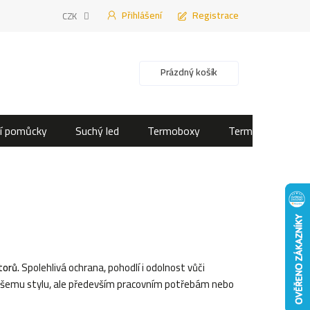
Přihlášení
Registrace
CZK
Nákupní košík
Prázdný košík
í pomůcky
Suchý led
Termoboxy
Termotašky
torů.
Spolehlivá ochrana, pohodlí i odolnost vůči
vašemu stylu, ale především pracovním potřebám nebo