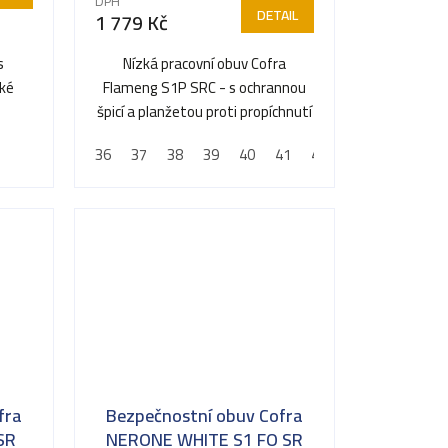
DPH
DETAIL
1 779 Kč
s
Nízká pracovní obuv Cofra
cké
Flameng S1P SRC - s ochrannou
ie v
špicí a planžetou proti propíchnutí
36
37
38
39
40
41
42
43
44
45
fra
Bezpečnostní obuv Cofra
SR
NERONE WHITE S1 FO SR