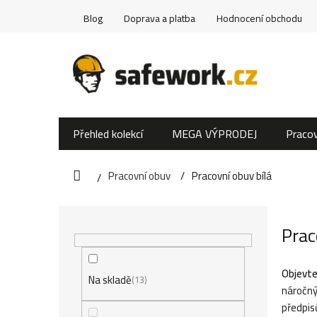
Přejít
Blog
Doprava a platba
Hodnocení obchodu
na
obsah
Přehled kolekcí
MEGA VÝPRODEJ
Pracov
Pracovní obuv
Pracovní obuv bílá
Domů
P
Prac
o
s
Objevte
Na skladě
13
náročný
t
předpis