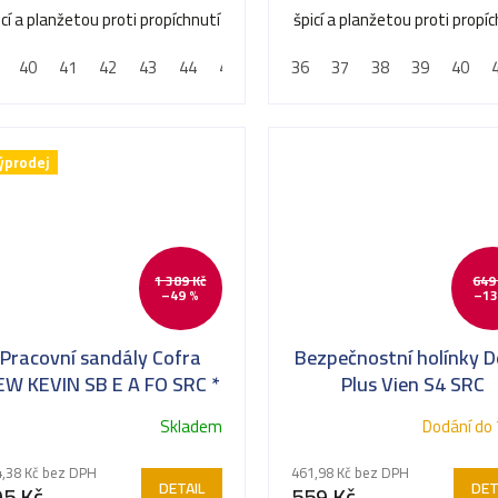
icí a planžetou proti propíchnutí
špicí a planžetou proti propí
40
41
42
43
44
45
46
36
47
37
38
39
40
ýprodej
1 389 Kč
649
–49 %
–13
Pracovní sandály Cofra
Bezpečnostní holínky D
EW KEVIN SB E A FO SRC *
Plus Vien S4 SRC
Skladem
Dodání do 
,38 Kč bez DPH
461,98 Kč bez DPH
DETAIL
DET
95 Kč
559 Kč