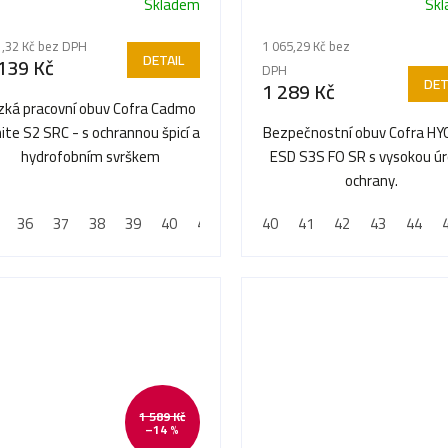
Skladem
Sk
,32 Kč bez DPH
1 065,29 Kč bez
DETAIL
139 Kč
DPH
DET
1 289 Kč
zká pracovní obuv Cofra Cadmo
ite S2 SRC - s ochrannou špicí a
Bezpečnostní obuv Cofra HY
hydrofobním svrškem
ESD S3S FO SR s vysokou úr
ochrany.
36
37
38
39
40
41
42
40
43
41
44
42
45
43
46
44
47
1 589 Kč
–14 %