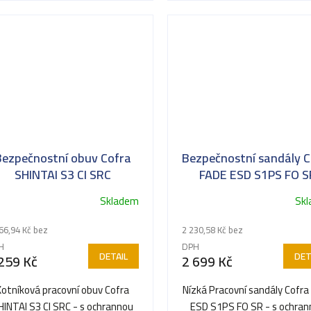
Bezpečnostní obuv Cofra
Bezpečnostní sandály C
SHINTAI S3 CI SRC
FADE ESD S1PS FO S
Skladem
Sk
66,94 Kč bez
2 230,58 Kč bez
H
DPH
DETAIL
DET
259 Kč
2 699 Kč
Kotníková pracovní obuv Cofra
Nízká Pracovní sandály Cofra
HINTAI S3 CI SRC - s ochrannou
ESD S1PS FO SR - s ochra