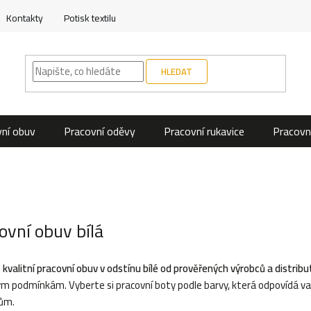
Kontakty
Potisk textilu
HLEDAT
ní obuv
Pracovní oděvy
Pracovní rukavice
Pracovn
ovní obuv bílá
 kvalitní pracovní obuv v odstínu bílé od prověřených výrobců a distribu
m podmínkám. Vyberte si pracovní boty podle barvy, která odpovídá 
ům.