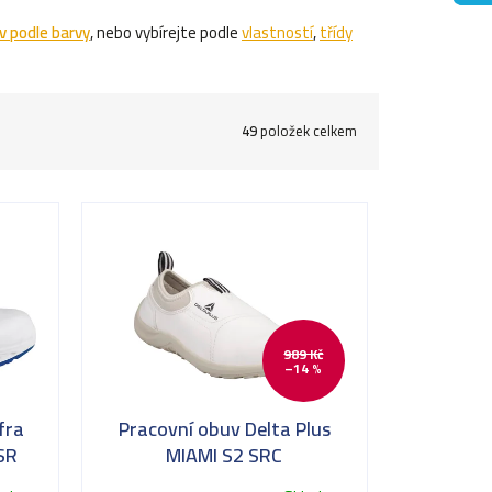
v podle barvy
, nebo vybírejte podle
vlastností
,
třídy
49
položek celkem
989 Kč
–14 %
fra
Pracovní obuv Delta Plus
SR
MIAMI S2 SRC