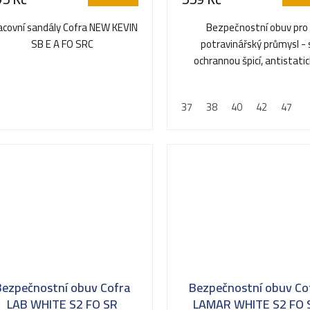
acovní sandály Cofra NEW KEVIN
Bezpečnostní obuv pro
SB E A FO SRC
potravinářský průmysl - 
ochrannou špicí, antistati
vlastnosti a absorpce energ
patě
37
38
40
42
47
Bezpečnostní obuv Cofra
Bezpečnostní obuv Co
LAB WHITE S2 FO SR
LAMAR WHITE S2 FO 