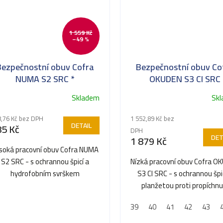
1 559 Kč
–49 %
Bezpečnostní obuv Cofra
Bezpečnostní obuv Co
NUMA S2 SRC *
OKUDEN S3 CI SRC
Skladem
Sk
,76 Kč bez DPH
1 552,89 Kč bez
DETAIL
85 Kč
DPH
DET
1 879 Kč
soká pracovní obuv Cofra NUMA
S2 SRC - s ochrannou špicí a
Nízká pracovní obuv Cofra O
hydrofobním svrškem
S3 CI SRC - s ochrannou špi
planžetou proti propíchnu
39
40
41
42
43