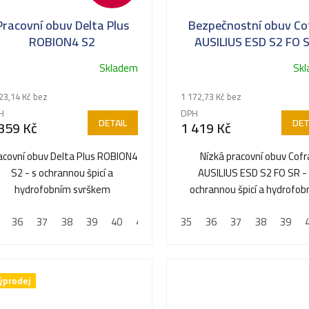
Pracovní obuv Delta Plus
Bezpečnostní obuv Co
ROBION4 S2
AUSILIUS ESD S2 FO 
Skladem
Sk
23,14 Kč bez
1 172,73 Kč bez
H
DPH
DETAIL
DET
359 Kč
1 419 Kč
acovní obuv Delta Plus ROBION4
Nízká pracovní obuv Cofr
S2 - s ochrannou špicí a
AUSILIUS ESD S2 FO SR -
hydrofobním svrškem
ochrannou špicí a hydrofo
svrškem
36
37
38
39
40
41
42
35
43
36
44
37
45
38
46
39
47
ýprodej