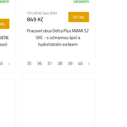
ladem
Skladem
701,65 Kč bez DPH
DETAIL
849 Kč
AIL
Pracovní obuv Delta Plus MIAMI S2
GIENE
SRC - s ochrannou špicí a
ovní
hydrofobním svrškem
45
48
46
49
47
50
35
48
36
37
38
39
40
41
42
43
44