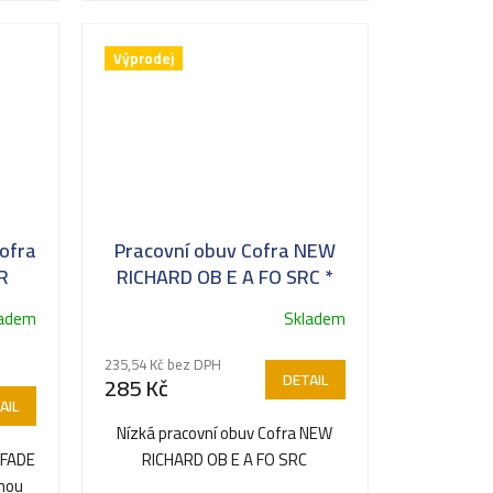
Výprodej
ofra
Pracovní obuv Cofra NEW
R
RICHARD OB E A FO SRC *
ladem
Skladem
235,54 Kč bez DPH
DETAIL
285 Kč
AIL
Nízká pracovní obuv Cofra NEW
 FADE
RICHARD OB E A FO SRC
nnou