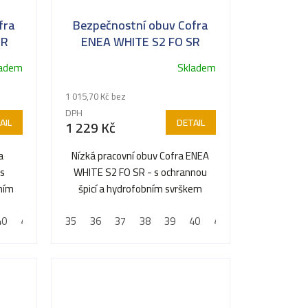
fra
Bezpečnostní obuv Cofra
SR
ENEA WHITE S2 FO SR
ladem
Skladem
1 015,70 Kč bez
DPH
AIL
DETAIL
1 229 Kč
a
Nízká pracovní obuv Cofra ENEA
 s
WHITE S2 FO SR - s ochrannou
bním
špicí a hydrofobním svrškem
40
48
41
42
35
43
36
44
37
45
38
46
39
47
40
48
41
42
43
44