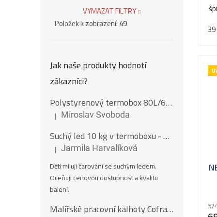
šp
VYMAZAT FILTRY
Položek k zobrazení:
49
39
Jak naše produkty hodnotí
V
zákazníci?
Polystyrenový termobox 80L/62Kg
|
Miroslav Svoboda
Hodnocení produktu je 5 z 5 hvězdiček.
Suchý led 10 kg v termoboxu
- Nugety 16 mm
|
Jarmila Harvalíková
Hodnocení produktu je 5 z 5 hvězdiček.
N
Děti milují čarování se suchým ledem.
Oceňuji cenovou dostupnost a kvalitu
balení.
574
Malířské pracovní kalhoty Cofra SALISBOURG
6