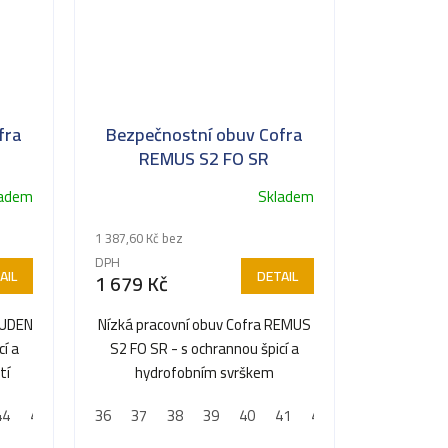
fra
Bezpečnostní obuv Cofra
REMUS S2 FO SR
ladem
Skladem
1 387,60 Kč bez
DPH
AIL
DETAIL
1 679 Kč
KUDEN
Nízká pracovní obuv Cofra REMUS
cí a
S2 FO SR - s ochrannou špicí a
tí
hydrofobním svrškem
44
45
46
36
47
37
38
39
40
41
42
43
44
45