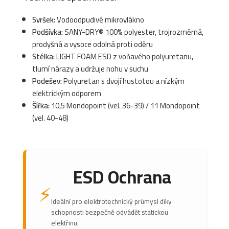
Svršek:
Vodoodpudivé mikrovlákno
Podšívka:
SANY-DRY® 100% polyester, trojrozměrná,
prodyšná a vysoce odolná proti oděru
Stélka:
LIGHT FOAM ESD z voňavého polyuretanu,
tlumí nárazy a udržuje nohu v suchu
Podešev:
Polyuretan s dvojí hustotou a nízkým
elektrickým odporem
Šířka:
10,5 Mondopoint (vel. 36-39) / 11 Mondopoint
(vel. 40-48)
ESD Ochrana
⚡
Ideální pro elektrotechnický průmysl díky
schopnosti bezpečně odvádět statickou
elektřinu.