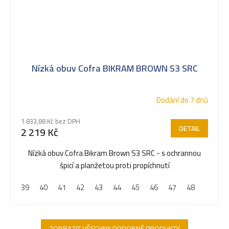
Nízká obuv Cofra BIKRAM BROWN S3 SRC
Dodání do 7 dnů
1 833,88 Kč bez DPH
DETAIL
2 219 Kč
Nízká obuv Cofra Bikram Brown S3 SRC - s ochrannou
špicí a planžetou proti propíchnutí
39
40
41
42
43
44
45
46
47
48
ZOBRAZIT VŠECHNY PODOBNÉ PRODUKTY