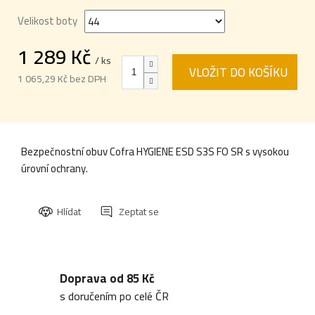
Velikost boty
1 289 Kč
/ ks
VLOŽIT DO KOŠÍKU
1 065,29 Kč bez DPH
Měrná
cena:
Bezpečnostní obuv Cofra HYGIENE ESD S3S FO SR s vysokou
úrovní ochrany.
Hlídat
Zeptat se
Doprava od 85 Kč
s doručením po celé ČR