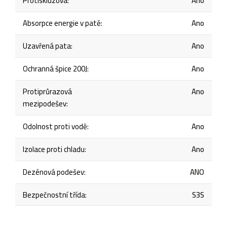
Protiskluzová
:
Ano
Absorpce energie v patě
:
Ano
Uzavřená pata
:
Ano
Ochranná špice 200J
:
Ano
Protiprůrazová
Ano
mezipodešev
:
Odolnost proti vodě
:
Ano
Izolace proti chladu
:
Ano
Dezénová podešev
:
ANO
Bezpečnostní třída
:
S3S