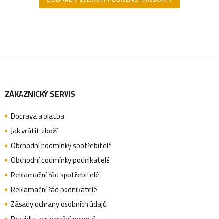
Z
ZÁKAZNICKÝ SERVIS
á
Doprava a platba
p
Jak vrátit zboží
Obchodní podmínky spotřebitelé
a
Obchodní podmínky podnikatelé
Reklamační řád spotřebitelé
Reklamační řád podnikatelé
t
Zásady ochrany osobních údajů
Pravidla zpracování recenzí