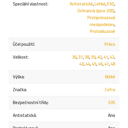
Speciální vlastnost
:
Antistatické
,
Lehké
,
ESD
,
Ochranná špice 200J
,
Protiprůrazová
mezipodešev
,
Protiskluzové
Účel použití
:
Práce
Velikost
:
36
,
37
,
38
,
39
,
40
,
41
,
42
,
43
,
44
,
45
,
46
,
47
,
48
Výška
:
Nízké
Značka
:
Cofra
Bezpečnostní třídy
:
S3S
Antistatická
:
Ano