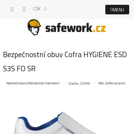
Přejít
CZK
na
obsah
Bezpečnostní obuv Cofra HYGIENE ESD
S3S FO SR
Průměrné
Neohodnoceno
Podrobnosti hodnocení
Kód:
Zvolte variantu
Značka:
COFRA
hodnocení
produktu
je
0,0
z
5
hvězdiček.