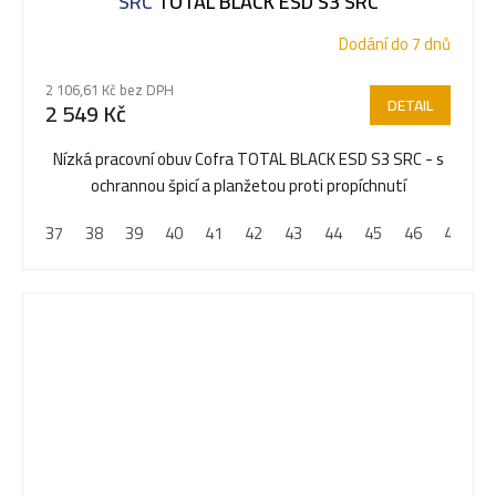
SRC
TOTAL BLACK ESD S3 SRC
Dodání do 7 dnů
2 106,61 Kč bez DPH
DETAIL
2 549 Kč
Nízká pracovní obuv Cofra TOTAL BLACK ESD S3 SRC - s
ochrannou špicí a planžetou proti propíchnutí
37
38
39
40
41
42
43
44
45
46
47
4