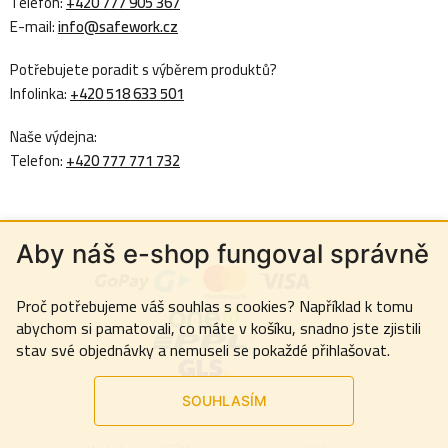
Telefon:
+420 777 905 367
E-mail:
info@safework.cz
Potřebujete poradit s výběrem produktů?
Infolinka:
+420 518 633 501
Naše výdejna:
Telefon:
+420 777 771 732
Aby náš e-shop fungoval správně
Proč potřebujeme váš souhlas s cookies? Například k tomu
abychom si pamatovali, co máte v košíku, snadno jste zjistili
stav své objednávky a nemuseli se pokaždé přihlašovat.
SOUHLASÍM