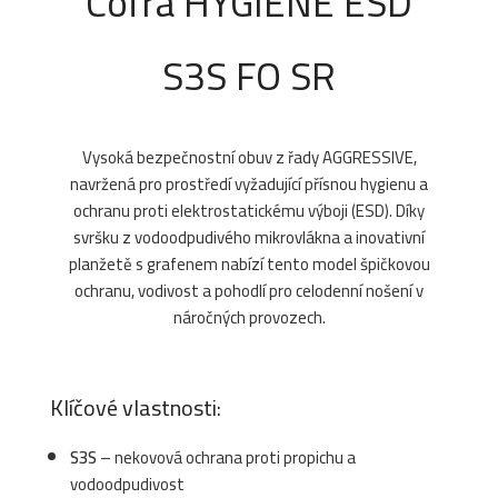
Cofra HYGIENE ESD
S3S FO SR
Vysoká bezpečnostní obuv z řady AGGRESSIVE,
navržená pro prostředí vyžadující přísnou hygienu a
ochranu proti elektrostatickému výboji (ESD). Díky
svršku z vodoodpudivého mikrovlákna a inovativní
planžetě s grafenem nabízí tento model špičkovou
ochranu, vodivost a pohodlí pro celodenní nošení v
náročných provozech.
Klíčové vlastnosti:
S3S
– nekovová ochrana proti propichu a
vodoodpudivost