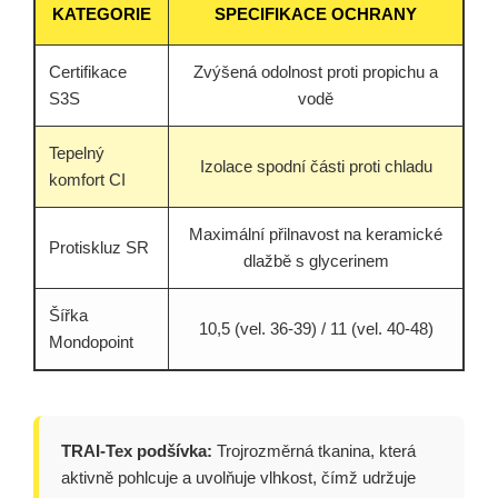
KATEGORIE
SPECIFIKACE OCHRANY
Certifikace
Zvýšená odolnost proti propichu a
S3S
vodě
Tepelný
Izolace spodní části proti chladu
komfort CI
Maximální přilnavost na keramické
Protiskluz SR
dlažbě s glycerinem
Šířka
10,5 (vel. 36-39) / 11 (vel. 40-48)
Mondopoint
TRAI-Tex podšívka:
Trojrozměrná tkanina, která
aktivně pohlcuje a uvolňuje vlhkost, čímž udržuje