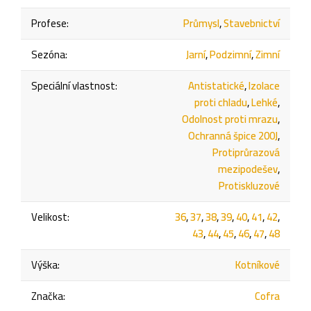
Profese
:
Průmysl
,
Stavebnictví
Sezóna
:
Jarní
,
Podzimní
,
Zimní
Speciální vlastnost
:
Antistatické
,
Izolace
proti chladu
,
Lehké
,
Odolnost proti mrazu
,
Ochranná špice 200J
,
Protiprůrazová
mezipodešev
,
Protiskluzové
Velikost
:
36
,
37
,
38
,
39
,
40
,
41
,
42
,
43
,
44
,
45
,
46
,
47
,
48
Výška
:
Kotníkové
Značka
:
Cofra