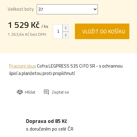
Velikost boty
1 529 Kč
/ ks
VLOŽIT DO KOŠÍKU
1 263,64 Kč bez DPH
Měrná
cena:
Pracovní obuv
Cofra LEGPRESS S3S CI FO SR - s ochrannou
špicí a planžetou proti propíchnutí
Hlídat
Zeptat se
Doprava od 85 Kč
s doručením po celé ČR