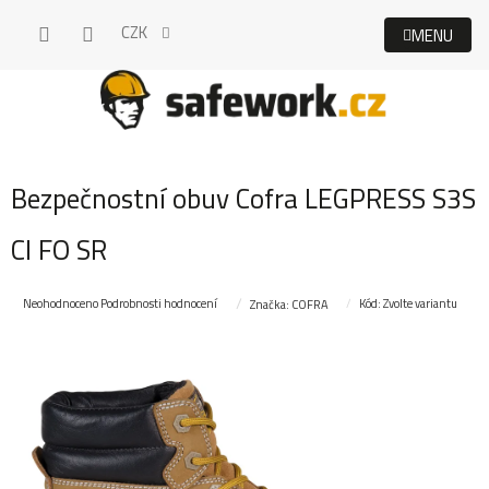
Přejít
CZK
na
obsah
Bezpečnostní obuv Cofra LEGPRESS S3S
CI FO SR
Průměrné
Neohodnoceno
Podrobnosti hodnocení
Kód:
Zvolte variantu
Značka:
COFRA
hodnocení
produktu
je
0,0
z
5
hvězdiček.