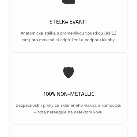
☁️
STÉLKA EVANIT
Anatomická stélka s proměnlivou tloušťkou (až 12
mm) pro maximální odpružení a podporu klenby.
🛡️
100% NON-METALLIC
Bezpečnostní prvky ze skleněného vlákna a kompozitu
– bota nereaguje na detektory kovu.