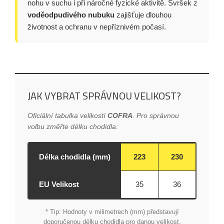
nohu v suchu i při náročné fyzické aktivitě. Svršek z
voděodpudivého nubuku
zajišťuje dlouhou
životnost a ochranu v nepříznivém počasí.
JAK VYBRAT SPRÁVNOU VELIKOST?
Oficiální tabulka velikostí
COFRA
. Pro správnou
volbu změřte délku chodidla:
Délka chodidla (mm)
223
230
237
EU Velikost
35
36
37
* Tip: Hodnoty v milimetrech (mm) představují
doporučenou délku chodidla pro danou velikost.