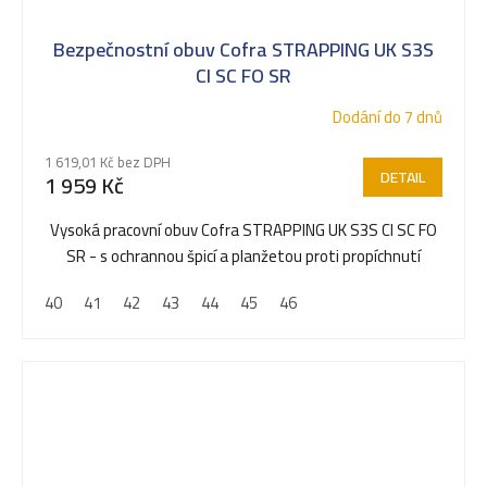
Bezpečnostní obuv Cofra STRAPPING UK S3S
CI SC FO SR
Dodání do 7 dnů
1 619,01 Kč bez DPH
DETAIL
1 959 Kč
Vysoká pracovní obuv Cofra STRAPPING UK S3S CI SC FO
SR - s ochrannou špicí a planžetou proti propíchnutí
40
41
42
43
44
45
46