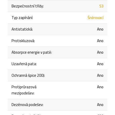
Bezpečnostní třídy
:
S3
Typ zapínání
:
Šněrovací
Antistatická
:
Ano
Protiskluzová
:
Ano
Absorpce energie v patě
:
Ano
Uzavřená pata
:
Ano
Ochranná špice 200J
:
Ano
Protiprůrazová
Ano
mezipodešev
:
Dezénová podešev
:
Ano