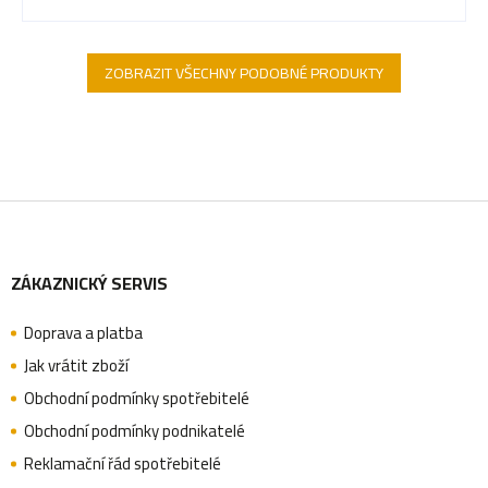
ZOBRAZIT VŠECHNY PODOBNÉ PRODUKTY
Z
ZÁKAZNICKÝ SERVIS
á
Doprava a platba
p
Jak vrátit zboží
Obchodní podmínky spotřebitelé
a
Obchodní podmínky podnikatelé
Reklamační řád spotřebitelé