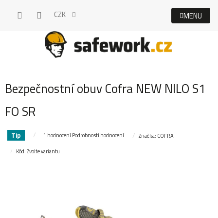
Přejít
CZK
na
obsah
Bezpečnostní obuv Cofra NEW NILO S1
FO SR
Tip
Průměrné
1 hodnocení
Podrobnosti hodnocení
Značka:
COFRA
hodnocení
Kód:
Zvolte variantu
produktu
je
5,0
z
5
hvězdiček.