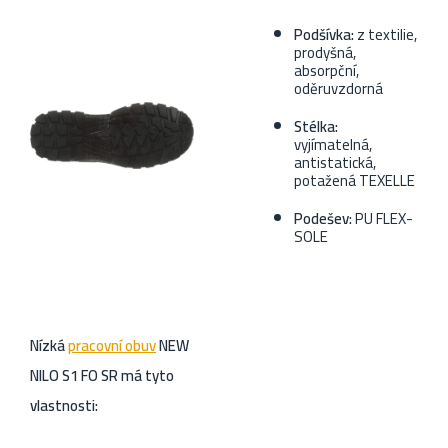
Podšívka:
z textilie,
prodyšná,
absorpční,
oděruvzdorná
Stélka:
vyjímatelná,
antistatická,
potažená TEXELLE
Podešev:
PU FLEX-
SOLE
Nízká
pracovní obuv
NEW
NILO S1 FO SR má tyto
vlastnosti: