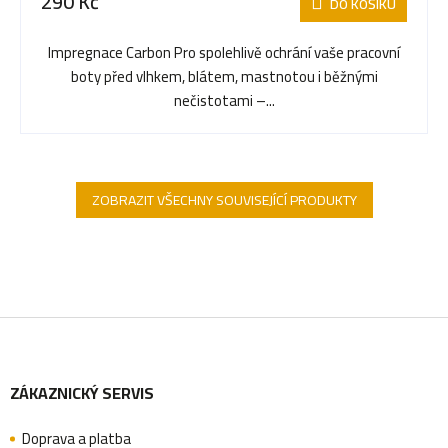
290 Kč
DO KOŠÍKU
Impregnace Carbon Pro spolehlivě ochrání vaše pracovní
boty před vlhkem, blátem, mastnotou i běžnými
nečistotami –...
ZOBRAZIT VŠECHNY SOUVISEJÍCÍ PRODUKTY
Z
ZÁKAZNICKÝ SERVIS
á
Doprava a platba