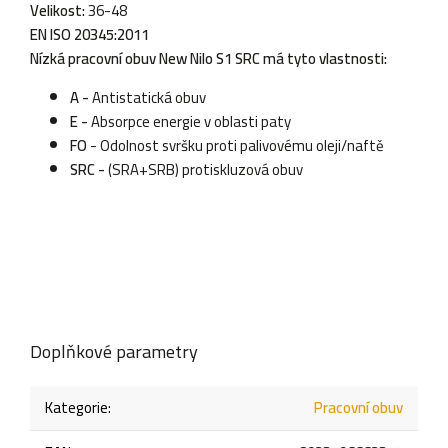
Velikost:
36-48
EN ISO 20345:2011
Nízká pracovní obuv New Nilo S1 SRC má tyto vlastnosti:
A -
Antistatická obuv
E -
Absorpce energie v oblasti paty
FO
- Odolnost svršku proti palivovému oleji/naftě
SRC -
(SRA+SRB) protiskluzová obuv
Doplňkové parametry
Kategorie
:
Pracovní obuv