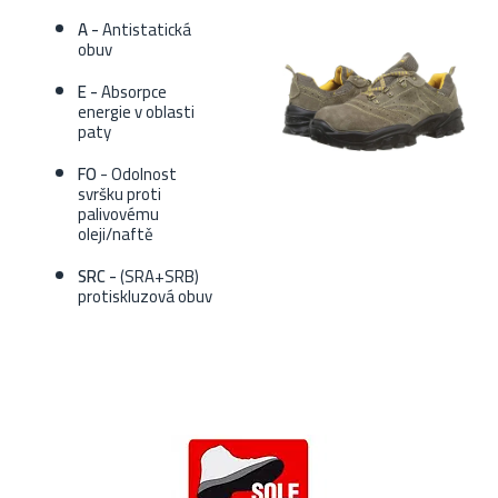
A -
Antistatická
obuv
E -
Absorpce
energie v oblasti
paty
FO
- Odolnost
svršku proti
palivovému
oleji/naftě
SRC -
(SRA+SRB)
protiskluzová obuv