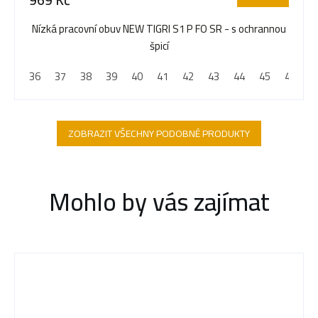
Nízká pracovní obuv NEW TIGRI S1 P FO SR - s ochrannou
špicí
36
37
38
39
40
41
42
43
44
45
46
4
ZOBRAZIT VŠECHNY PODOBNÉ PRODUKTY
Mohlo by vás zajímat