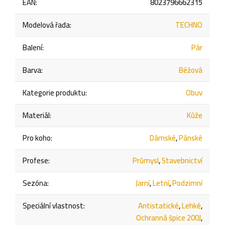
EAN
:
8023796662315
Modelová řada
:
TECHNO
Balení
:
Pár
Barva
:
Béžová
Kategorie produktu
:
Obuv
Materiál
:
Kůže
Pro koho
:
Dámské
,
Pánské
Profese
:
Průmysl
,
Stavebnictví
Sezóna
:
Jarní
,
Letní
,
Podzimní
Speciální vlastnost
:
Antistatické
,
Lehké
,
Ochranná špice 200J
,