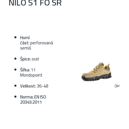
NILO S1 FO SR
Horní
část:
perforovaná
semiš
Špice:
ocel
Šířka:
11
Mondopoint
Velikost:
36-48
Norma: EN ISO
20345:2011