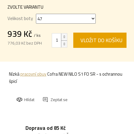
ZVOLTE VARIANTU
Velikost boty
939 Kč
/ ks
VLOŽIT DO KOŠÍKU
776,03 Kč bez DPH
Měrná
cena:
Nízká
pracovní obuv
Cofra NEW NILO S1 FO SR - s ochrannou
špicí
Hlídat
Zeptat se
Doprava od 85 Kč