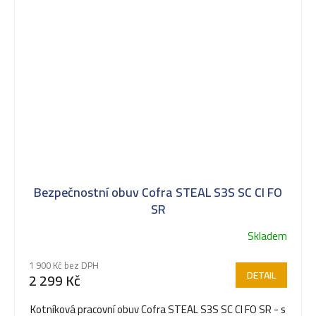
Bezpečnostní obuv Cofra STEAL S3S SC CI FO
SR
Skladem
Průměrné
hodnocení
1 900 Kč bez DPH
produktu
DETAIL
2 299 Kč
je
5,0
Kotníková pracovní obuv Cofra STEAL S3S SC CI FO SR - s