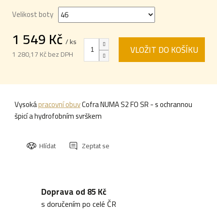
Velikost boty
1 549 Kč
/ ks
VLOŽIT DO KOŠÍKU
1 280,17 Kč bez DPH
Měrná
cena:
Vysoká
pracovní obuv
Cofra NUMA S2 FO SR - s ochrannou
špicí a hydrofobním svrškem
Hlídat
Zeptat se
Doprava od 85 Kč
s doručením po celé ČR