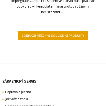
Impregnace Carbon Pro spolehlivě ochrání vaše pracovní
boty před vlhkem, blátem, mastnotou i běžnými
nečistotami –...
ZOBRAZIT VŠECHNY SOUVISEJÍCÍ PRODUKTY
Z
ZÁKAZNICKÝ SERVIS
á
Doprava a platba
p
Jak vrátit zboží