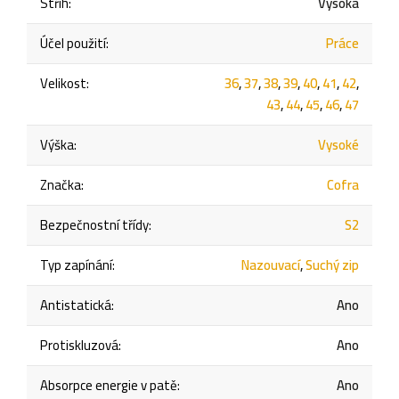
Střih
:
Vysoká
Účel použití
:
Práce
Velikost
:
36
,
37
,
38
,
39
,
40
,
41
,
42
,
43
,
44
,
45
,
46
,
47
Výška
:
Vysoké
Značka
:
Cofra
Bezpečnostní třídy
:
S2
Typ zapínání
:
Nazouvací
,
Suchý zip
Antistatická
:
Ano
Protiskluzová
:
Ano
Absorpce energie v patě
:
Ano