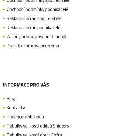
Obchodní podmínky spotřebitelé
a
Obchodní podmínky podnikatelé
Reklamační řád spotřebitelé
Reklamační řád podnikatelé
t
Zásady ochrany osobních údajů
Pravidla zpracování recenzí
í
INFORMACE PRO VÁS
Blog
Kontakty
Hodnocení obchodu
Tabulky velikostí oděvů Snickers
Tabulky velikostí obuvi Cofra