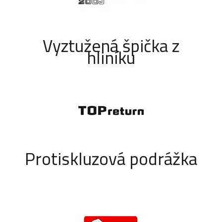
Vyztužená špička z
hliníku
Protiskluzová podrážka