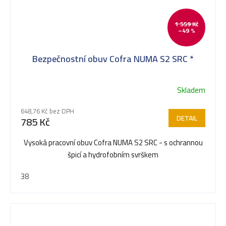
1 559 Kč
–49 %
Bezpečnostní obuv Cofra NUMA S2 SRC *
Skladem
648,76 Kč bez DPH
DETAIL
785 Kč
Vysoká pracovní obuv Cofra NUMA S2 SRC - s ochrannou
špicí a hydrofobním svrškem
38