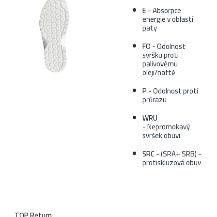
E -
Absorpce
energie v oblasti
paty
FO
- Odolnost
svršku proti
palivovému
oleji/naftě
P -
Odolnost proti
průrazu
WRU
-
Nepromokavý
svršek obuvi
SRC
- (SRA+ SRB) -
protiskluzová obuv
TOP Return