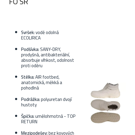
FO SR
Svršek:
vodě odolná
ECOLIRICA
Podšívka:
SANY-DRY,
prodyšná, antibakteriální,
absorbuje vlhkost, odolnost
proti oděru
Stélka:
AIR footbed,
anatomická, měkká a
pohodlná
Podrážka:
polyuretan dvojí
hustoty
Špička:
umělohmotná - TOP
RETURN
Mezipodešev:
bez kovových