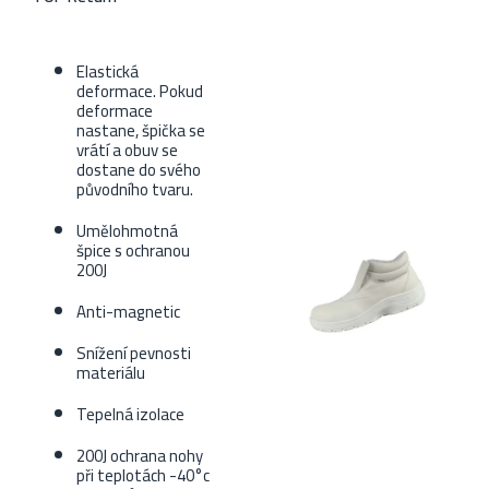
Elastická
deformace. Pokud
deformace
nastane, špička se
vrátí a obuv se
dostane do svého
původního tvaru.
Umělohmotná
špice s ochranou
200J
Anti-magnetic
Snížení pevnosti
materiálu
Tepelná izolace
200J ochrana nohy
při teplotách -40°c