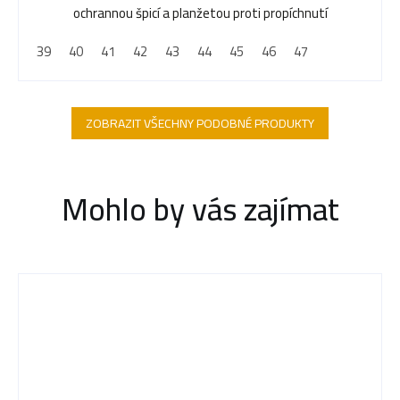
z
ochrannou špicí a planžetou proti propíchnutí
5
39
40
41
42
43
44
45
46
47
hvězdiček.
ZOBRAZIT VŠECHNY PODOBNÉ PRODUKTY
Mohlo by vás zajímat