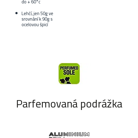
do + 60°c
Lehčí, jen 50g ve
srovnání k 90g s
ocelovou špicí
Parfemovaná podrážka