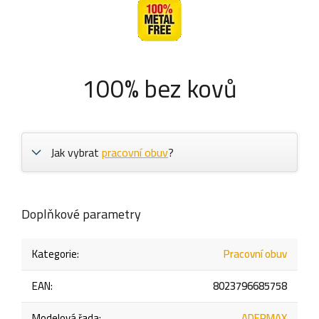
100% bez kovů
Jak vybrat
pracovní obuv
?
Doplňkové parametry
Kategorie
:
Pracovní obuv
EAN
:
8023796685758
Modelová řada
:
ADERMAX