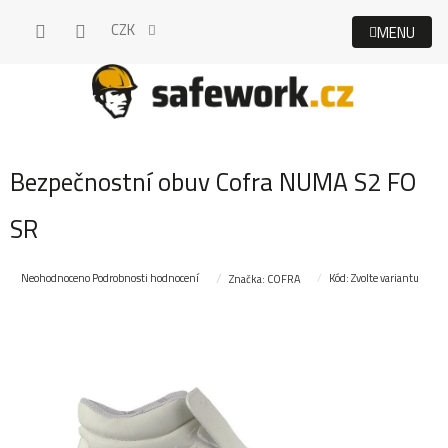
Přejít
CZK
na
obsah
Bezpečnostní obuv Cofra NUMA S2 FO
SR
Průměrné
Neohodnoceno
Podrobnosti hodnocení
Kód:
Zvolte variantu
Značka:
COFRA
hodnocení
produktu
je
0,0
z
5
hvězdiček.