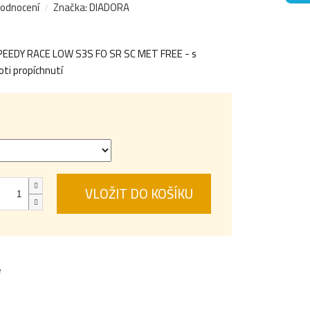
hodnocení
Značka:
DIADORA
PEEDY RACE LOW S3S FO SR SC MET FREE - s
oti propíchnutí
VLOŽIT DO KOŠÍKU
e