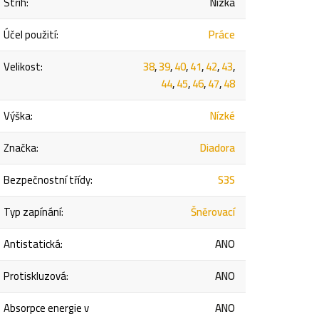
Střih
:
Nízká
Účel použití
:
Práce
Velikost
:
38
,
39
,
40
,
41
,
42
,
43
,
44
,
45
,
46
,
47
,
48
Výška
:
Nízké
Značka
:
Diadora
Bezpečnostní třídy
:
S3S
Typ zapínání
:
Šněrovací
Antistatická
:
ANO
Protiskluzová
:
ANO
Absorpce energie v
ANO