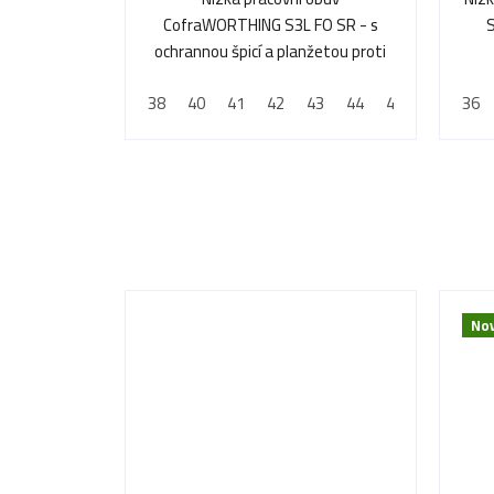
CofraWORTHING S3L FO SR - s
S
ochrannou špicí a planžetou proti
propíchnutí
38
40
41
42
43
44
45
46
36
47
Nov