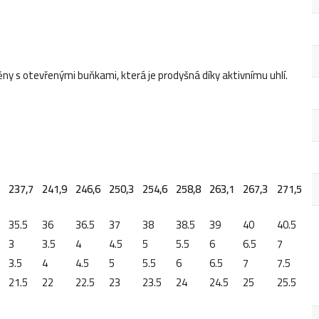
ny s otevřenými buňkami, která je prodyšná díky aktivnímu uhlí.
237,7
241,9
246,6
250,3
254,6
258,8
263,1
267,3
271,5
35.5
36
36.5
37
38
38.5
39
40
40.5
3
3.5
4
4.5
5
5.5
6
6.5
7
3.5
4
4.5
5
5.5
6
6.5
7
7.5
21.5
22
22.5
23
23.5
24
24.5
25
25.5