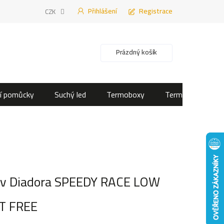
Přihlášení
Registrace
CZK
Nákupní košík
Prázdný košík
í pomůcky
Suchý led
Termoboxy
Termotašky
uv Diadora SPEEDY RACE LOW
T FREE