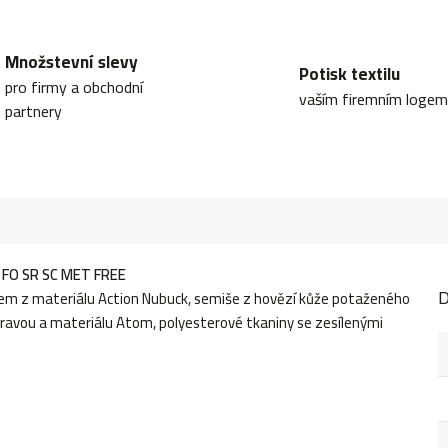
Množstevní slevy
Potisk textilu
pro firmy a obchodní
vaším firemním logem
partnery
 FO SR SC MET FREE
D
em z materiálu Action Nubuck, semiše z hovězí kůže potaženého
avou a materiálu Atom, polyesterové tkaniny se zesílenými