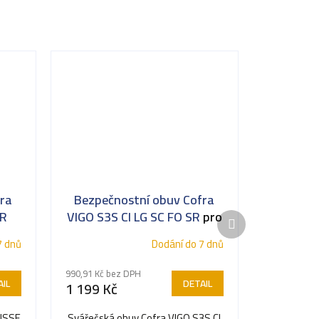
ra
Bezpečnostní obuv Cofra
SR
VIGO S3S CI LG SC FO SR
pro
Další
svářeče
produkt
7 dnů
Dodání do 7 dnů
990,91 Kč bez DPH
IL
DETAIL
1 199 Kč
LISSE
Svářečská obuv Cofra VIGO S3S CI