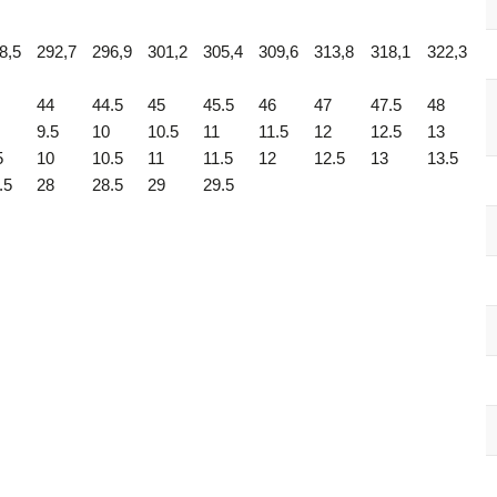
8,5
292,7
296,9
301,2
305,4
309,6
313,8
318,1
322,3
44
44.5
45
45.5
46
47
47.5
48
9.5
10
10.5
11
11.5
12
12.5
13
5
10
10.5
11
11.5
12
12.5
13
13.5
.5
28
28.5
29
29.5