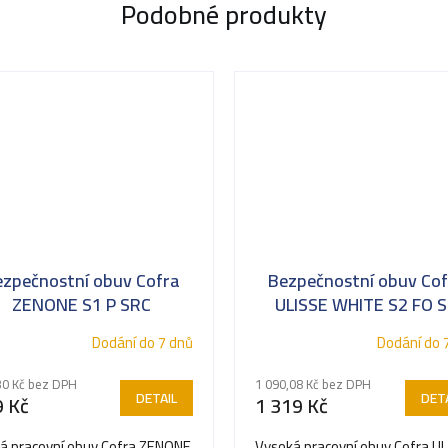
Podobné produkty
ezpečnostní obuv Cofra
Bezpečnostní obuv Cof
ZENONE S1 P SRC
ULISSE WHITE S2 FO 
Dodání do 7 dnů
Dodání do 
30 Kč bez DPH
1 090,08 Kč bez DPH
DETAIL
DETA
 Kč
1 319 Kč
á pracovní obuv Cofra ZENONE
Vysoká pracovní obuv Cofra U