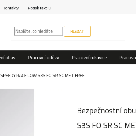
Kontakty
Potisk textilu
HLEDAT
ní obuv
Pracovní oděvy
Pracovní rukavice
Pracovn
a SPEEDY RACE LOW S3S FO SR SC MET FREE
Bezpečnostní ob
S3S FO SR SC ME