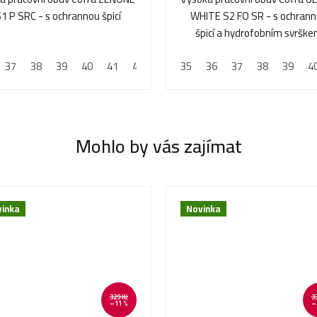
1 P SRC - s ochrannou špicí
WHITE S2 FO SR - s ochran
špicí a hydrofobním svršk
37
48
38
39
40
41
42
43
35
44
36
45
37
46
38
47
39
48
4
Mohlo by vás zajímat
inka
Novinka
329 Kč
3
–11 %
–