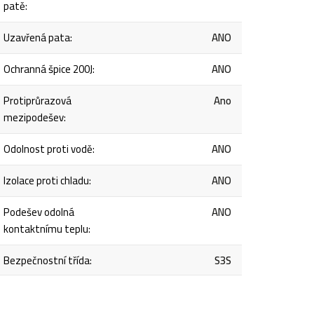
patě
:
Uzavřená pata
:
ANO
Ochranná špice 200J
:
ANO
Protiprůrazová
Ano
mezipodešev
:
Odolnost proti vodě
:
ANO
Izolace proti chladu
:
ANO
Podešev odolná
ANO
kontaktnímu teplu
:
Bezpečnostní třída
:
S3S