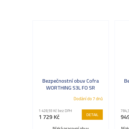
Bezpečnostní obuv Cofra
B
WORTHING S3L FO SR
Dodání do 7 dnů
1 428,93 Kč bez DPH
784,
DETAIL
1 729 Kč
949
Nízká pracovní obuv
Nízk