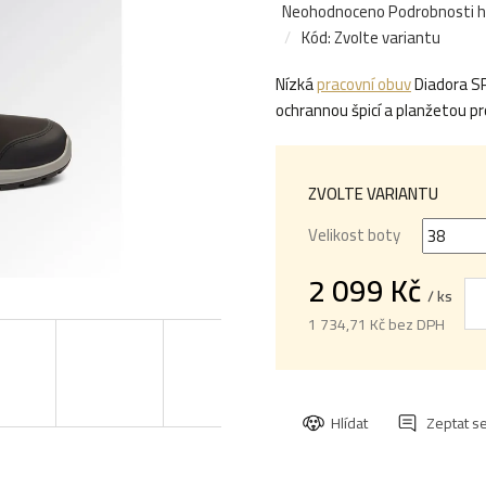
Průměrné
Neohodnoceno
Podrobnosti 
hodnocení
Kód:
Zvolte variantu
produktu
Nízká
pracovní obuv
Diadora S
je
ochrannou špicí a planžetou pr
0,0
z
5
hvězdiček.
ZVOLTE VARIANTU
Velikost boty
2 099 Kč
/ ks
1 734,71 Kč bez DPH
Měrná
cena:
Hlídat
Zeptat s