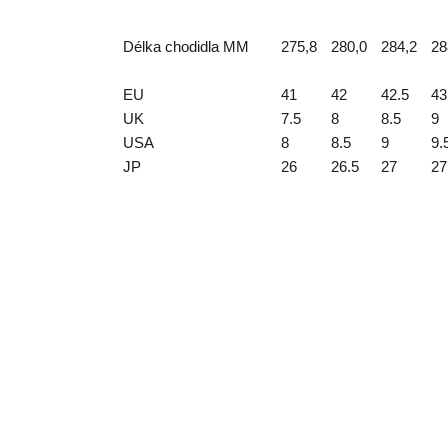
Délka chodidla MM
275,8
280,0
284,2
28
EU
41
42
42.5
43
UK
7.5
8
8.5
9
USA
8
8.5
9
9.
JP
26
26.5
27
27