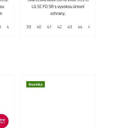
nou
LG SC FO SR s vysokou úrovní
em
ochrany.
0
41
42
39
43
40
44
41
45
42
46
43
47
44
48
45
46
47
48
Novinka
39 Kč
14 %