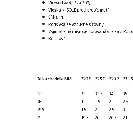
Vícevrstvá špička 200J.
Vložka K-SOLE proti propíchnutí.
Šířka 11.
Podšívka ze vzdušné síťoviny.
Vyjímatelná mikroperforovaná stélka z PU pě
Bez kovů.
Délka chodidla MM
220,8
225,0
229,2
233,5
EU
33
33.5
34
35
UK
1
1.5
2
2.5
USA
1.5
2
2.5
3
JP
19.5
20
20.5
21