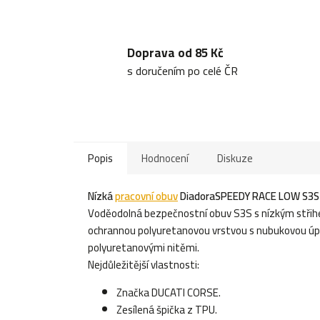
Doprava od 85 Kč
s doručením po celé ČR
Popis
Hodnocení
Diskuze
Nízká
pracovní obuv
Diadora
SPEEDY RACE LOW S3S
Voděodolná bezpečnostní obuv S3S s nízkým střih
ochrannou polyuretanovou vrstvou s nubukovou úpr
polyuretanovými nitěmi.
Nejdůležitější vlastnosti:
Značka DUCATI CORSE.
Zesílená špička z TPU.