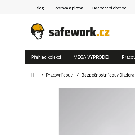
Přejít
Blog
Doprava a platba
Hodnocení obchodu
na
obsah
Přehled kolekcí
MEGA VÝPRODEJ
Pracov
Pracovní obuv
Bezpečnostní obuv Diador
Domů