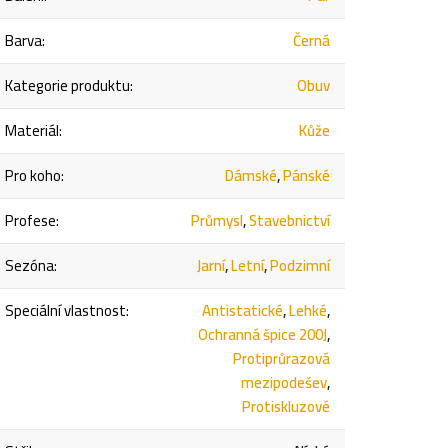
Barva
:
Černá
Kategorie produktu
:
Obuv
Materiál
:
Kůže
Pro koho
:
Dámské
,
Pánské
Profese
:
Průmysl
,
Stavebnictví
Sezóna
:
Jarní
,
Letní
,
Podzimní
Speciální vlastnost
:
Antistatické
,
Lehké
,
Ochranná špice 200J
,
Protiprůrazová
mezipodešev
,
Protiskluzové