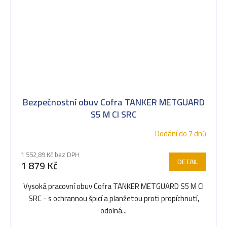
Bezpečnostní obuv Cofra TANKER METGUARD
S5 M CI SRC
Dodání do 7 dnů
1 552,89 Kč bez DPH
DETAIL
1 879 Kč
Vysoká pracovní obuv Cofra TANKER METGUARD S5 M CI
SRC - s ochrannou špicí a planžetou proti propíchnutí,
odolná...