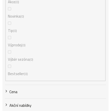
n
Akce
0
í
Novinka
0
Tip
0
p
Výprodej
0
r
Výběr sezóna
0
o
Bestseller
0
d
Cena
u
Akční nabídky