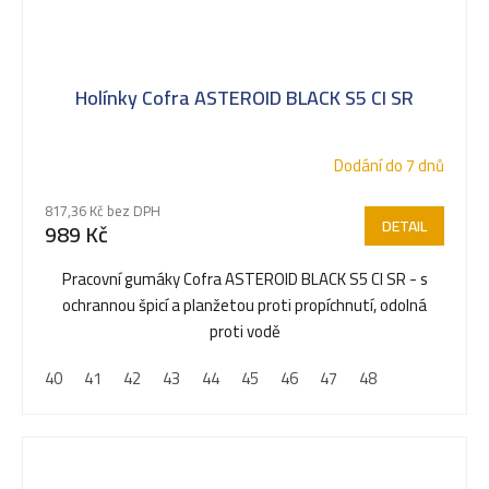
Holínky Cofra ASTEROID BLACK S5 CI SR
Dodání do 7 dnů
817,36 Kč bez DPH
DETAIL
989 Kč
Pracovní gumáky Cofra ASTEROID BLACK S5 CI SR - s
ochrannou špicí a planžetou proti propíchnutí, odolná
proti vodě
40
41
42
43
44
45
46
47
48