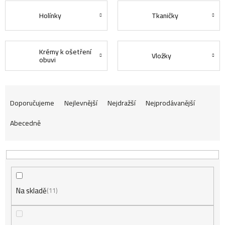
Holínky
Tkaničky
Krémy k ošetření
Vložky
obuvi
Ř
Doporučujeme
Nejlevnější
Nejdražší
Nejprodávanější
Abecedně
a
z
Na skladě
e
11