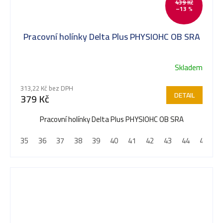
439 Kč
–13 %
Pracovní holínky Delta Plus PHYSIOHC OB SRA
Skladem
Průměrné
hodnocení
313,22 Kč bez DPH
produktu
DETAIL
379 Kč
je
5,0
Pracovní holínky Delta Plus PHYSIOHC OB SRA
z
35
36
37
38
39
40
41
42
43
44
45
4
5
hvězdiček.