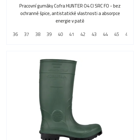
Pracovní gumáky Cofra HUNTER O4 CI SRC FO - bez
ochranné špice, antistatické vlastnosti a absorpce
energie v patě
36
37
38
39
40
41
42
43
44
45
46
4