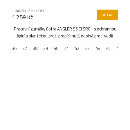
1 040,50 Kč bez DPH
DETAIL
1 259 Kč
Pracovní gumáky Cofra ANGLER S5 CI SRC - s ochrannou
špicí a planžetou proti propíchnutí, odolná proti vodě
36
37
38
39
40
41
42
43
44
45
46
4