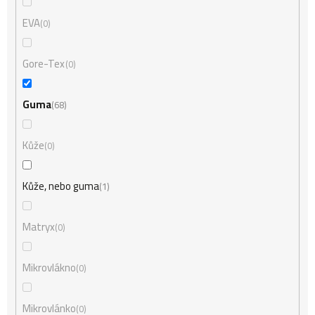
EVA
0
Gore-Tex
0
Guma
68
Kůže
0
Kůže, nebo guma
1
Matryx
0
Mikrovlákno
0
Mikrovlánko
0