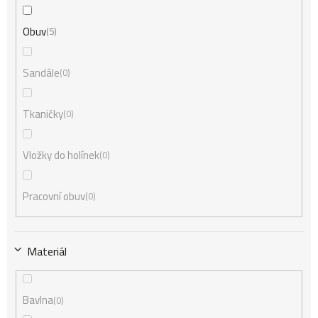
Obuv
5
Sandále
0
Tkaničky
0
Vložky do holínek
0
Pracovní obuv
0
Materiál
Bavlna
0