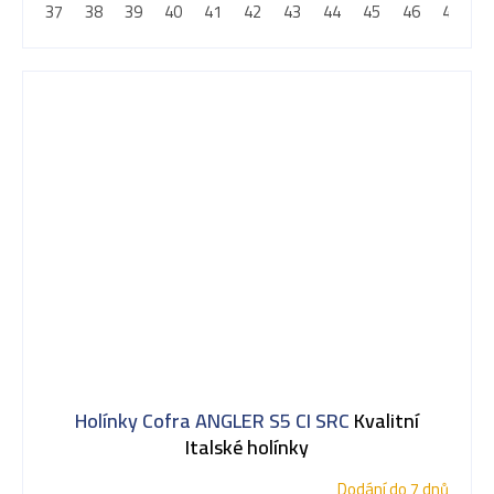
37
38
39
40
41
42
43
44
45
46
47
4
Holínky Cofra ANGLER S5 CI SRC
Kvalitní
Italské holínky
Dodání do 7 dnů