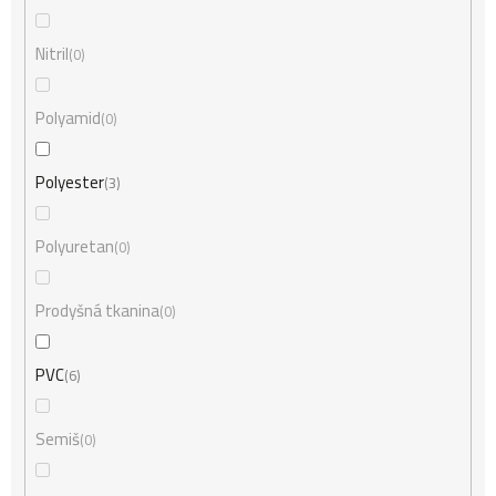
Nitril
0
Polyamid
0
Polyester
3
Polyuretan
0
Prodyšná tkanina
0
PVC
6
Semiš
0