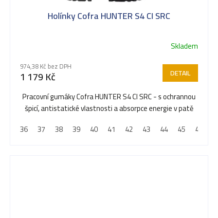
Holínky Cofra HUNTER S4 CI SRC
Skladem
974,38 Kč bez DPH
DETAIL
1 179 Kč
Pracovní gumáky Cofra HUNTER S4 CI SRC - s ochrannou
špicí, antistatické vlastnosti a absorpce energie v patě
36
37
38
39
40
41
42
43
44
45
46
4