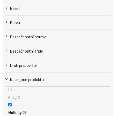
k
Balení
t
Barva
Bezpečnostní normy
ů
Bezpečnostní třídy
Druh pracoviště
Kategorie produktu
Boty
0
Holínky
68