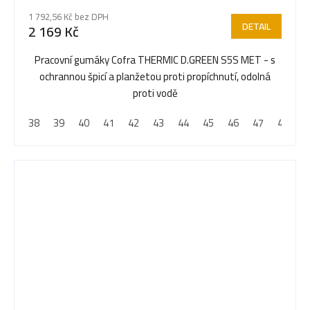
hodnocení
1 792,56 Kč bez DPH
produktu
DETAIL
2 169 Kč
je
5,0
Pracovní gumáky Cofra THERMIC D.GREEN S5S MET - s
z
ochrannou špicí a planžetou proti propíchnutí, odolná
5
proti vodě
hvězdiček.
38
39
40
41
42
43
44
45
46
47
48