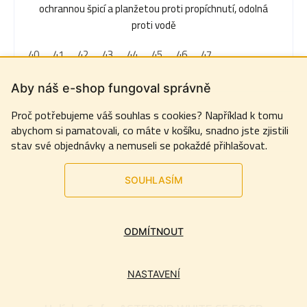
ochrannou špicí a planžetou proti propíchnutí, odolná
proti vodě
40
41
42
43
44
45
46
47
Aby náš e-shop fungoval správně
Proč potřebujeme váš souhlas s cookies? Například k tomu
abychom si pamatovali, co máte v košíku, snadno jste zjistili
stav své objednávky a nemuseli se pokaždé přihlašovat.
SOUHLASÍM
ODMÍTNOUT
NASTAVENÍ