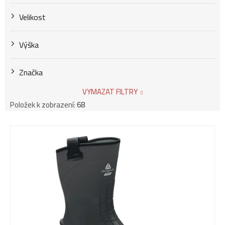
Velikost
Výška
Značka
VYMAZAT FILTRY
Položek k zobrazení:
68
V
ý
p