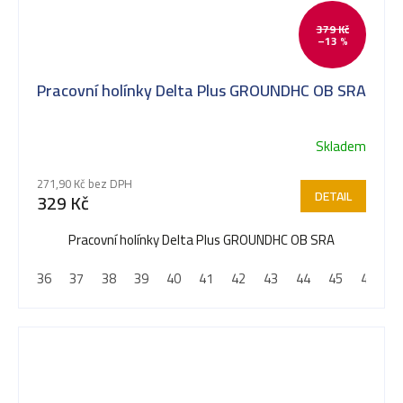
379 Kč
–13 %
Pracovní holínky Delta Plus GROUNDHC OB SRA
Skladem
271,90 Kč bez DPH
DETAIL
329 Kč
Pracovní holínky Delta Plus GROUNDHC OB SRA
36
37
38
39
40
41
42
43
44
45
46
4