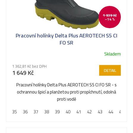
i
1 939 Kč
–14 %
s
Pracovní holínky Delta Plus AEROTECH S5 CI
p
FO SR
Skladem
r
1 362,81 Kč bez DPH
DETAIL
1 649 Kč
o
Pracovní holínky Delta Plus AEROTECH S5 CI FO SR - s
ochrannou špicí a planžetou proti propíchnutí, odolná
d
proti vodě
35
36
37
38
39
40
41
42
43
44
45
4
u