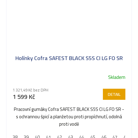
Holínky Cofra SAFEST BLACK S5S CI LG FO SR
Skladem
1 321,49 Kč bez DPH
DETAIL
1 599 Kč
Pracovní gumáky Cofra SAFEST BLACK S5S CI LG FO SR -
s ochrannou špicí a planžetou proti propíchnutí, odolná
proti vodě
38
39
40
41
42
43
44
45
46
47
48