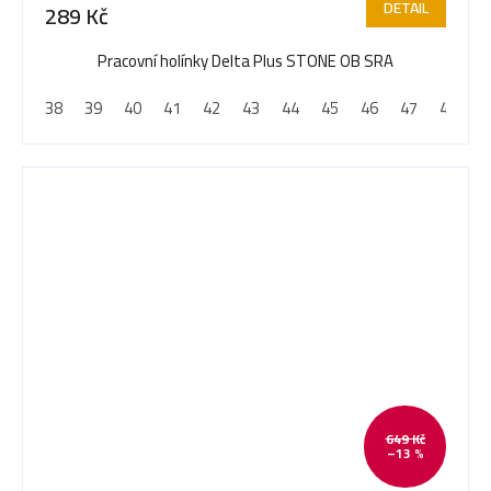
DETAIL
289 Kč
Pracovní holínky Delta Plus STONE OB SRA
38
39
40
41
42
43
44
45
46
47
48
649 Kč
–13 %