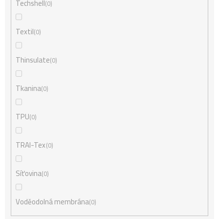
Techshell
0
Textil
0
Thinsulate
0
Tkanina
0
TPU
0
TRAI-Tex
0
Síťovina
0
Voděodolná membrána
0