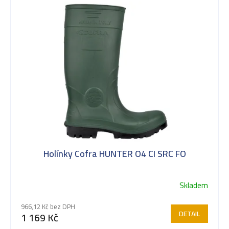
k
t
ů
Holínky Cofra HUNTER O4 CI SRC FO
Skladem
966,12 Kč bez DPH
DETAIL
1 169 Kč