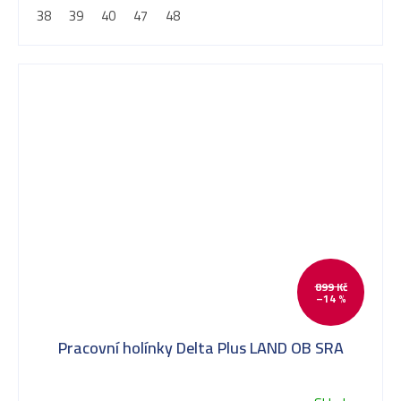
38
39
40
47
48
899 Kč
–14 %
Pracovní holínky Delta Plus LAND OB SRA