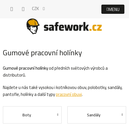
Přejít
CZK
na
obsah
Gumové pracovní holínky
Gumové pracovní holínky
od předních světových výrobců a
distributorů.
Najdete u nás také vysokou i kotníkovou obuv, polobotky, sandály,
pantofle, holínky a další typy
pracovní obuvi
.
Boty
Sandály