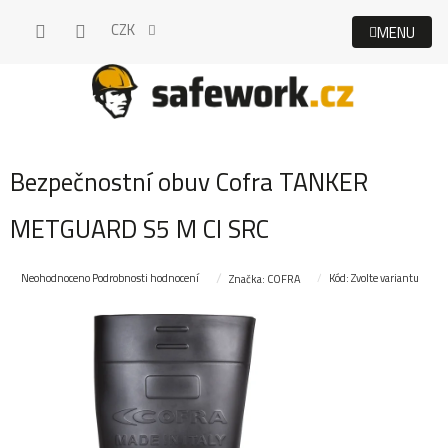
Přejít
CZK
na
obsah
Bezpečnostní obuv Cofra TANKER
METGUARD S5 M CI SRC
Průměrné
Neohodnoceno
Podrobnosti hodnocení
Kód:
Zvolte variantu
Značka:
COFRA
hodnocení
produktu
je
0,0
z
5
hvězdiček.