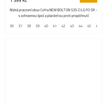
1 599 Kč
Nízká pracovní obuv Cofra NEW BOLTON S3S CI LG FO SR -
s ochrannou špicí a planžetou proti propíchnutí
36
37
38
39
40
41
42
43
44
45
46
4