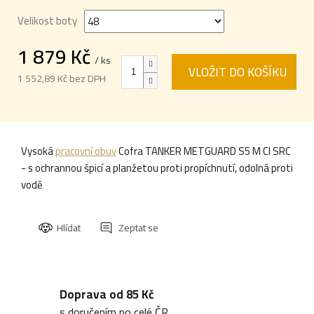
Velikost boty
1 879 Kč
/ ks
VLOŽIT DO KOŠÍKU
1 552,89 Kč bez DPH
Měrná
cena:
Vysoká
pracovní obuv
Cofra TANKER METGUARD S5 M CI SRC
- s ochrannou špicí a planžetou proti propíchnutí, odolná proti
vodě
Hlídat
Zeptat se
Doprava od 85 Kč
s doručením po celé ČR