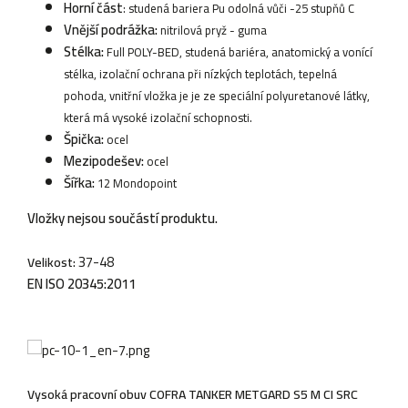
Horní část
: studená bariera Pu odolná vůči -25 stupňů C
Vnější podrážka:
nitrilová pryž - guma
Stélka:
Full POLY-BED, studená bariéra, anatomický a vonící
stélka, izolační ochrana při nízkých teplotách,
tepelná
pohoda, vnitřní vložka je je ze speciální polyuretanové látky,
která má vysoké izolační schopnosti.
Špička:
ocel
Mezipodešev:
ocel
Šířka:
12 Mondopoint
Vložky nejsou součástí produktu.
37-48
Velikost:
EN ISO 20345:2011
Vysoká pracovní obuv COFRA TANKER METGARD S5 M CI SRC