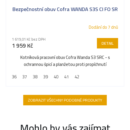
Bezpečnostní obuv Cofra WANDA S3S CI FO SR
Dodání do 7 dnů
1 619,01 Kč bez DPH
DETAIL
1 959 Kč
Kotníková pracovní obuv Cofra Wanda S3 SRC - s
ochrannou špicí a planžetou proti propíchnutí
36
37
38
39
40
41
42
ZOBRAZIT VŠECHNY PODOBNÉ PRODUKTY
Mohlo by vás zajímat