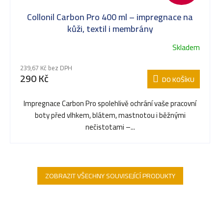
Collonil Carbon Pro 400 ml – impregnace na
kůži, textil i membrány
Skladem
239,67 Kč bez DPH
290 Kč
DO KOŠÍKU
Impregnace Carbon Pro spolehlivě ochrání vaše pracovní
boty před vlhkem, blátem, mastnotou i běžnými
nečistotami –...
ZOBRAZIT VŠECHNY SOUVISEJÍCÍ PRODUKTY