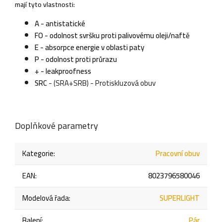
mají tyto vlastnosti:
A - antistatické
FO - odolnost svršku proti palivovému oleji/naftě
E - absorpce energie v oblasti paty
P - odolnost proti průrazu
+ - leakproofness
SRC
- (SRA+SRB) - Protiskluzová obuv
Doplňkové parametry
Kategorie
:
Pracovní obuv
EAN
:
8023796580046
Modelová řada
:
SUPERLIGHT
Balení
:
Pár