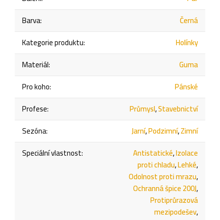
Barva
:
Černá
Kategorie produktu
:
Holínky
Materiál
:
Guma
Pro koho
:
Pánské
Profese
:
Průmysl
,
Stavebnictví
Sezóna
:
Jarní
,
Podzimní
,
Zimní
Speciální vlastnost
:
Antistatické
,
Izolace
proti chladu
,
Lehké
,
Odolnost proti mrazu
,
Ochranná špice 200J
,
Protiprůrazová
mezipodešev
,