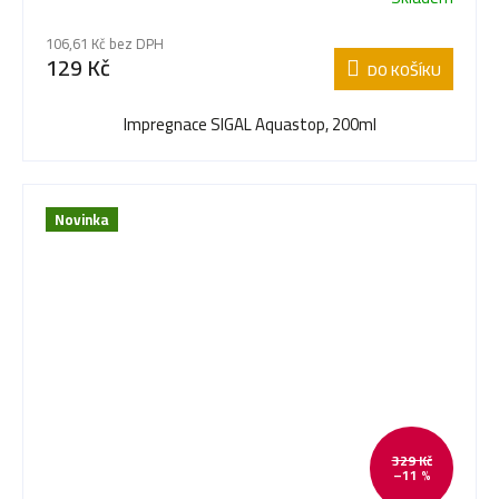
106,61 Kč bez DPH
129 Kč
DO KOŠÍKU
Impregnace SIGAL Aquastop, 200ml
Novinka
329 Kč
–11 %