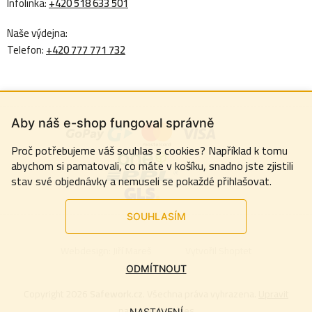
Infolinka:
+420 518 633 501
Naše výdejna:
Telefon:
+420 777 771 732
Aby náš e-shop fungoval správně
Proč potřebujeme váš souhlas s cookies? Například k tomu
abychom si pamatovali, co máte v košíku, snadno jste zjistili
stav své objednávky a nemuseli se pokaždé přihlašovat.
SOUHLASÍM
Webdesign:
Jiří Mareš
Vytvořil Shoptet
ODMÍTNOUT
Copyright 2026
Safework.cz
. Všechna práva vyhrazena.
Upravit
nastavení cookies
NASTAVENÍ