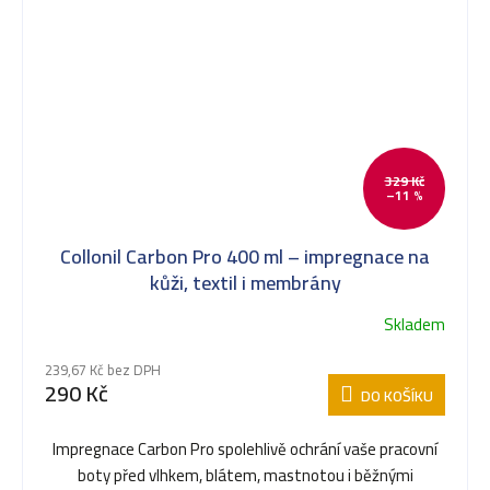
329 Kč
–11 %
Collonil Carbon Pro 400 ml – impregnace na
kůži, textil i membrány
Skladem
239,67 Kč bez DPH
290 Kč
DO KOŠÍKU
Impregnace Carbon Pro spolehlivě ochrání vaše pracovní
boty před vlhkem, blátem, mastnotou i běžnými