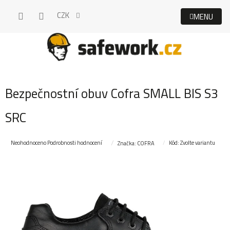
Přejít
CZK
na
obsah
Bezpečnostní obuv Cofra SMALL BIS S3
SRC
Průměrné
Neohodnoceno
Podrobnosti hodnocení
Kód:
Zvolte variantu
Značka:
COFRA
hodnocení
produktu
je
0,0
z
5
hvězdiček.