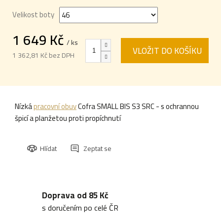
Velikost boty
1 649 Kč
/ ks
VLOŽIT DO KOŠÍKU
1 362,81 Kč bez DPH
Měrná
cena:
Nízká
pracovní obuv
Cofra SMALL BIS S3 SRC - s ochrannou
špicí a planžetou proti propíchnutí
Hlídat
Zeptat se
Doprava od 85 Kč
s doručením po celé ČR