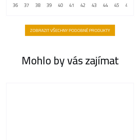
36
37
38
39
40
41
42
43
44
45
46
4
ZOBRAZIT VŠECHNY PODOBNÉ PRODUKTY
Mohlo by vás zajímat