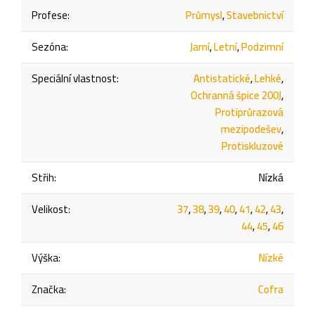
Profese
:
Průmysl
,
Stavebnictví
Sezóna
:
Jarní
,
Letní
,
Podzimní
Speciální vlastnost
:
Antistatické
,
Lehké
,
Ochranná špice 200J
,
Protiprůrazová
mezipodešev
,
Protiskluzové
Střih
:
Nízká
Velikost
:
37
,
38
,
39
,
40
,
41
,
42
,
43
,
44
,
45
,
46
Výška
:
Nízké
Značka
:
Cofra