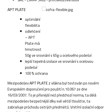
APT PLATE
optimální
flexibilita
odlehčení
– APT
Plate má
hmotnost
50g ve srovnání s 65g u ocelového podešví
lepší tepelná izolace ve srovnání s ocelovou
podešví
100 % ochrana
Mezipodešev
APT PLATE
z vlákna byl testován po novém
Evropském doporučení pro použití n.10.067 ze dne
16/03/2007. To je přísnější než předchozí norma, ta dělá
mezipodešev bezpečnější díky své větší tloušťce, ta
zabraňuje průchodu ostrých předmětů. Vnitřní izolační odpor