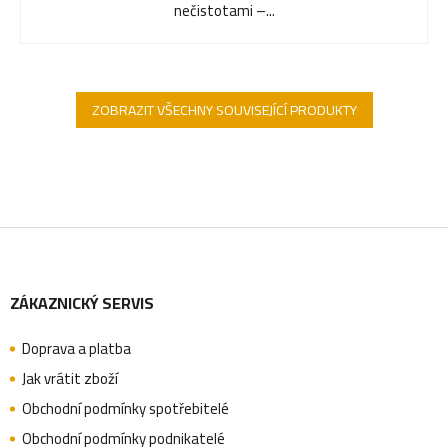
nečistotami –...
ZOBRAZIT VŠECHNY SOUVISEJÍCÍ PRODUKTY
Z
ZÁKAZNICKÝ SERVIS
á
Doprava a platba
p
Jak vrátit zboží
Obchodní podmínky spotřebitelé
Obchodní podmínky podnikatelé