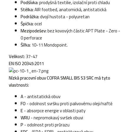
Podšívka:
prodyšná textilie, izolační proti chladu
Stélka:
AIR footbed, anatomická, antistatická
Podrážka:
dvojí hustota - polyuretan
Špička:
ocel
Mezipodešev:
bez kovových částic APT Plate - Zero -
0 perforace
Šířka:
10-11 Mondopoint.
Velikost:
37-47
EN ISO 20345:2011
Nízká pracovní obuv COFRA SMALL BIS S3 SRC má tyto
vlastnosti:
A
- antistatická obuv
FO
- odolnost svršku proti palivovému oleji/naftě
E
- absorpce energie v oblasti paty
WRU
- nepromokavý svršek obuvi
P
- odolnost proti průrazu
SRC
- (SRA+ SRB) - protiskluzová obuv