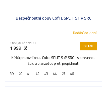
Bezpečnostní obuv Cofra SPLIT S1 P SRC
Dodání do 7 dnů
1 652,07 Kč bez DPH
DETAIL
1 999 Kč
Nízká pracovní obuv Cofra SPLIT S1P SRC - s ochrannou
špicí a planžetou proti propíchnutí
39
40
41
42
43
44
45
46