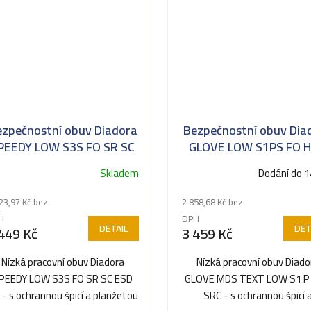
ezpečnostní obuv Diadora
Bezpečnostní obuv Dia
PEEDY LOW S3S FO SR SC
GLOVE LOW S1PS FO 
ESD MF
Skladem
Dodání do 1
23,97 Kč bez
2 858,68 Kč bez
H
DPH
DETAIL
DET
449 Kč
3 459 Kč
Nízká pracovní obuv Diadora
Nízká pracovní obuv Diado
PEEDY LOW S3S FO SR SC ESD
GLOVE MDS TEXT LOW S1 P
 - s ochrannou špicí a planžetou
SRC - s ochrannou špicí 