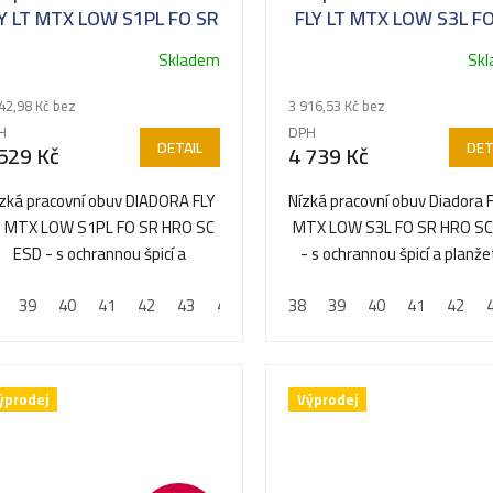
Y LT MTX LOW S1PL FO SR
FLY LT MTX LOW S3L F
HRO SC ESD
HRO SC ESD
Skladem
Sk
42,98 Kč bez
3 916,53 Kč bez
H
DPH
DETAIL
DET
529 Kč
4 739 Kč
zká pracovní obuv DIADORA FLY
Nízká pracovní obuv Diadora 
T MTX LOW S1PL FO SR HRO SC
MTX LOW S3L FO SR HRO SC
ESD - s ochrannou špicí a
- s ochrannou špicí a planž
planžetou proti propíchnutí
proti propíchnutí
39
40
41
42
43
44
45
38
46
39
47
40
48
41
42
ýprodej
Výprodej