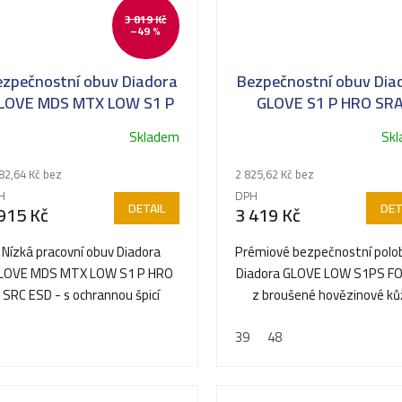
3 819 Kč
–49 %
ezpečnostní obuv Diadora
Bezpečnostní obuv Dia
LOVE MDS MTX LOW S1 P
GLOVE S1 P HRO SRA
HRO SRC ESD *
Skladem
Sk
82,64 Kč bez
2 825,62 Kč bez
H
DPH
DETAIL
DET
915 Kč
3 419 Kč
Nízká pracovní obuv Diadora
Prémiové bezpečnostní polo
LOVE MDS MTX LOW S1 P HRO
Diadora GLOVE LOW S1PS F
SRC ESD - s ochrannou špicí
z broušené hovězinové ků
nabízejí sportovní italský.
39
48