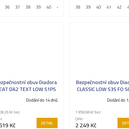
proti propíchnutí
planžetou proti propíchnu
36
37
38
39
40
41
42
38
43
39
44
40
45
41
46
42
47
ezpečnostní obuv Diadora
Bezpečnostní obuv Dia
EAT DA2 TEXT LOW S1PS
CLASSIC LOW S3S FO S
FO HRO SR
SR černá
Dodání do 14 dnů
Dodání do 1
08,26 Kč bez
1 858,68 Kč bez
H
DPH
DETAIL
DET
519 Kč
2 249 Kč