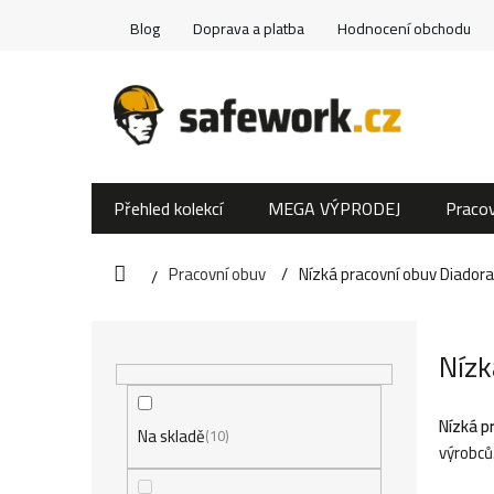
Přejít
Blog
Doprava a platba
Hodnocení obchodu
na
obsah
Přehled kolekcí
MEGA VÝPRODEJ
Pracov
Pracovní obuv
Nízká pracovní obuv Diadora
Domů
P
Nízk
o
s
Nízká p
Na skladě
10
výrobců
t