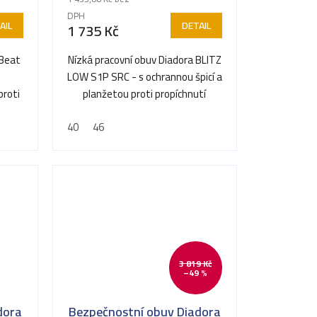
DPH
AIL
DETAIL
1 735 Kč
 Beat
Nízká pracovní obuv Diadora BLITZ
s
LOW S1P SRC - s ochrannou špicí a
proti
planžetou proti propíchnutí
40
46
3 819 Kč
–49 %
dora
Bezpečnostní obuv Diadora