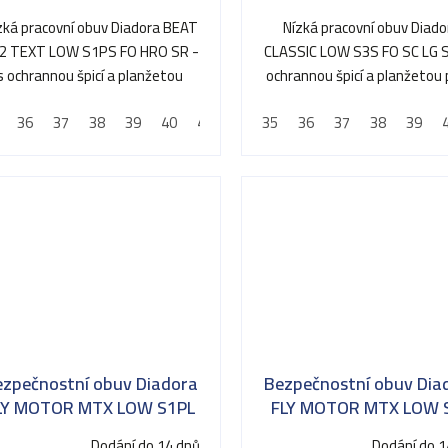
zká pracovní obuv Diadora BEAT
Nízká pracovní obuv Diado
2 TEXT LOW S1PS FO HRO SR -
CLASSIC LOW S3S FO SC LG S
s ochrannou špicí a planžetou
ochrannou špicí a planžetou 
proti propíchnutí
propíchnutí
36
37
38
39
40
41
42
35
43
36
44
37
45
38
46
39
47
ezpečnostní obuv Diadora
Bezpečnostní obuv Dia
LY MOTOR MTX LOW S1PL
FLY MOTOR MTX LOW 
SR HRO SR SC ESD
FO SR HRO SC ESD
Dodání do 14 dnů
Dodání do 1