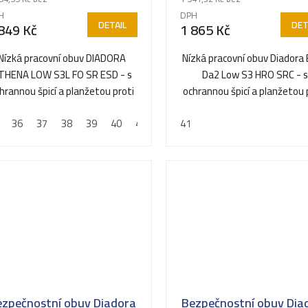
H
DPH
DETAIL
DET
849 Kč
1 865 Kč
Nízká pracovní obuv DIADORA
Nízká pracovní obuv Diadora
THENA LOW S3L FO SR ESD - s
Da2 Low S3 HRO SRC - 
hrannou špicí a planžetou proti
ochrannou špicí a planžetou 
propíchnutí
propíchnutí
36
37
38
39
40
41
42
41
ezpečnostní obuv Diadora
Bezpečnostní obuv Dia