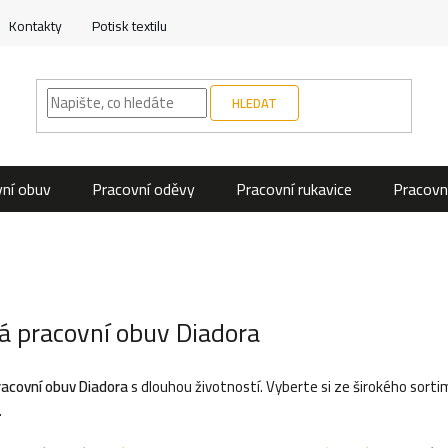
Kontakty
Potisk textilu
HLEDAT
ní obuv
Pracovní oděvy
Pracovní rukavice
Pracovn
á pracovní obuv Diadora
racovní obuv Diadora
s dlouhou životností. Vyberte si ze širokého sort
.