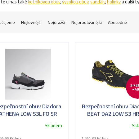
te u nás také
kotníkovou obuv
,
vysokou obuv
,
sandály
,
holínky
a další t
učujeme
Nejlevnější
Nejdražší
Nejprodávanější
Abecedně
3 72
–49
ezpečnostní obuv Diadora
Bezpečnostní obuv Dia
ATHENA LOW S3L FO SR
BEAT DA2 LOW S3 H
ESD
SRC*
Skladem
Sk
54,55 Kč bez
1 541,32 Kč bez