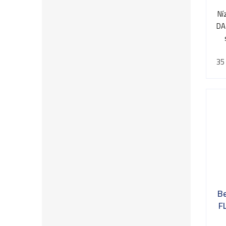
Ní
DA
35
B
F