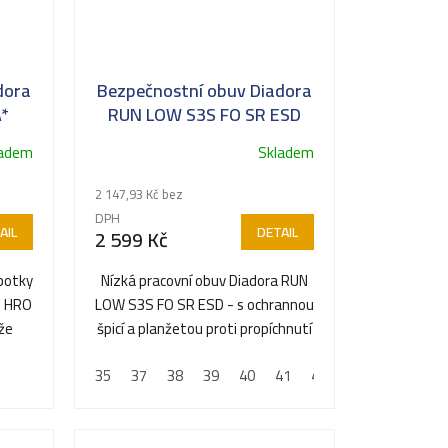
dora
Bezpečnostní obuv Diadora
*
RUN LOW S3S FO SR ESD
ladem
Skladem
2 147,93 Kč bez
DPH
AIL
DETAIL
2 599 Kč
botky
Nízká pracovní obuv Diadora RUN
O HRO
LOW S3S FO SR ESD - s ochrannou
že
špicí a planžetou proti propíchnutí
..
35
37
38
39
40
41
42
43
44
45