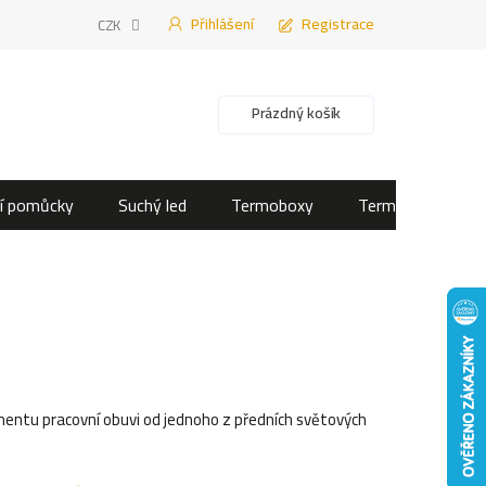
Přihlášení
Registrace
CZK
Nákupní košík
Prázdný košík
í pomůcky
Suchý led
Termoboxy
Termotašky
imentu pracovní obuvi od jednoho z předních světových