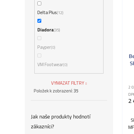
Delta Plus
12
Diadora
35
Payper
0
B
S
VM Footwear
0
VYMAZAT FILTRY
2 0
Položek k zobrazení:
35
DP
2 
Jak naše produkty hodnotí
S
zákazníci?
MF