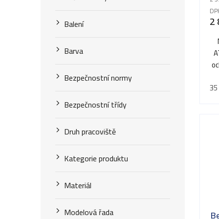
k
u
DP
2 
t
Balení
k
ů
t
Barva
A
oc
ů
Bezpečnostní normy
35
Bezpečnostní třídy
Druh pracoviště
Kategorie produktu
Materiál
Modelová řada
B