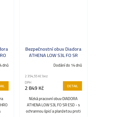
dora
Bezpečnostní obuv Diadora
HRO
ATHENA LOW S3L FO SR
ESD
4 dnů
Dodání do 14 dnů
2 354,55 Kč bez
DPH
AIL
DETAIL
2 849 Kč
ra
Nízká pracovní obuv DIADORA
 HRO
ATHENA LOW S3L FO SR ESD - s
a
ochrannou špicí a planžetou proti