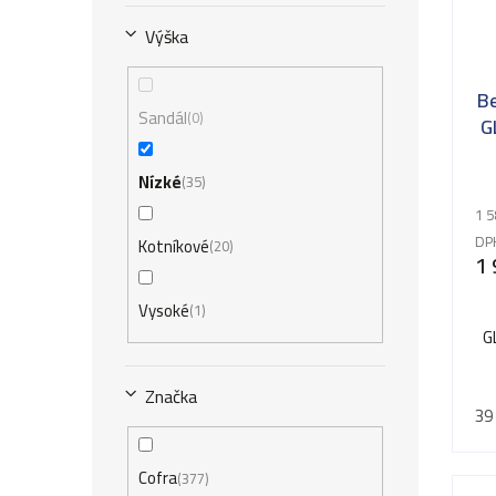
Výška
B
Sandál
0
G
Nízké
35
1 5
DP
Kotníkové
20
1 
Vysoké
1
G
Značka
39
Cofra
377