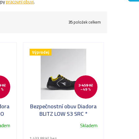
ypy
pracovní obuvi
.
35
položek celkem
Výprodej
9 Kč
3 459 Kč
 %
–49 %
dora
Bezpečnostní obuv Diadora
RO
BLITZ LOW S3 SRC *
ladem
Skladem
1 433,88 Kč bez