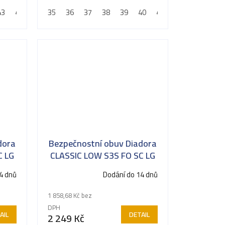
tí
propíchnutí
43
48
44
45
35
46
36
47
37
48
38
39
40
41
42
dora
Bezpečnostní obuv Diadora
C LG
CLASSIC LOW S3S FO SC LG
SR hnědá
4 dnů
Dodání do 14 dnů
1 858,68 Kč bez
DPH
AIL
DETAIL
2 249 Kč