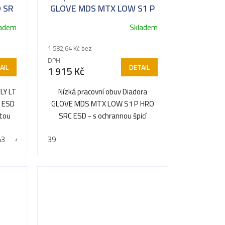
O SR
GLOVE MDS MTX LOW S1 P
HRO SRC ESD *
ladem
Skladem
1 582,64 Kč bez
DPH
AIL
DETAIL
1 915 Kč
FLY LT
Nízká pracovní obuv Diadora
 ESD
GLOVE MDS MTX LOW S1 P HRO
etou
SRC ESD - s ochrannou špicí
43
44
45
39
46
47
48