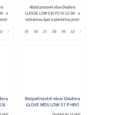
ra
Nízká pracovní obuv Diadora
R - s
CLASSIC LOW S3S FO SC LG SR - s
proti
ochrannou špicí a planžetou proti
propíchnutí
40
48
41
42
35
43
36
44
37
45
38
46
39
47
40
48
41
42
43
44
dora
Bezpečnostní obuv Diadora
S3L
GLOVE MDS LOW S1 P HRO
SRC
4 dnů
Dodání do 14 dnů