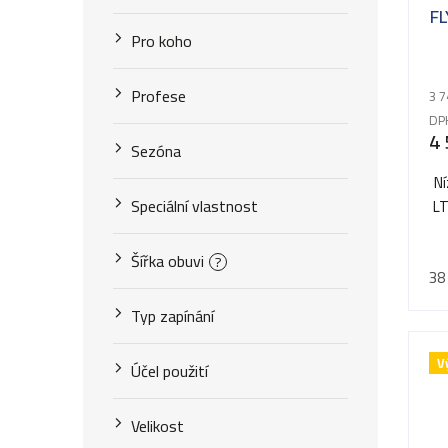
FL
Pro koho
Profese
3 7
DP
4 
Sezóna
Ní
Speciální vlastnost
L
Šířka obuvi
?
38
Typ zapínání
V
Účel použití
Velikost