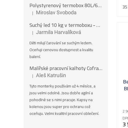
Polystyrenový termobox 80L/62Kg
35
|
Miroslav Svoboda
Hodnocení produktu je 5 z 5 hvězdiček.
Suchý led 10 kg v termoboxu
- Nugety 16 mm
|
Jarmila Harvalíková
Hodnocení produktu je 5 z 5 hvězdiček.
Děti milují čarování se suchým ledem.
Oceňuji cenovou dostupnost a kvalitu
balení.
Malířské pracovní kalhoty Cofra SALISBOURG
|
Aleš Katrušin
Hodnocení produktu je 5 z 5 hvězdiček.
B
Tyto monterky používám už 4 měsíce, a
B
jsou velmi odolné. Jsou dobře agilní a
pohodlně se s nimi pracuje. Kapsy na
kolenou jsou super pro ochranu což
2 9
oceňuju. Velmi kvalitní pracovní oblečení.
DP
3 