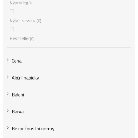
Výprodej
0
r
Výběr sezóna
0
o
Bestseller
0
d
Cena
u
Akční nabídky
k
Balení
t
Barva
Bezpečnostní normy
ů