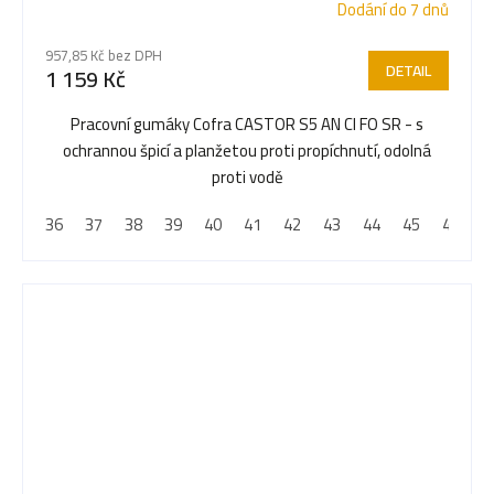
Dodání do 7 dnů
957,85 Kč bez DPH
DETAIL
1 159 Kč
Pracovní gumáky Cofra CASTOR S5 AN CI FO SR - s
ochrannou špicí a planžetou proti propíchnutí, odolná
proti vodě
36
37
38
39
40
41
42
43
44
45
46
4