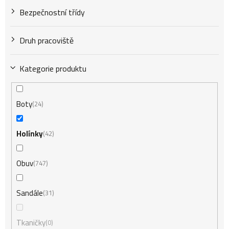
Bezpečnostní třídy
Druh pracoviště
Kategorie produktu
Boty
24
Holínky
42
Obuv
747
Sandále
31
Tkaničky
0