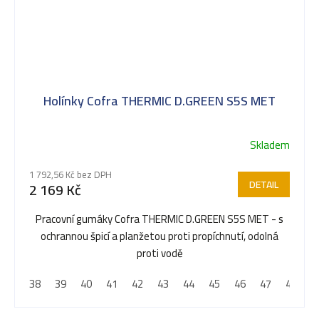
Holínky Cofra THERMIC D.GREEN S5S MET
Skladem
Průměrné
hodnocení
1 792,56 Kč bez DPH
produktu
DETAIL
2 169 Kč
je
5,0
Pracovní gumáky Cofra THERMIC D.GREEN S5S MET - s
z
ochrannou špicí a planžetou proti propíchnutí, odolná
5
proti vodě
hvězdiček.
38
39
40
41
42
43
44
45
46
47
48