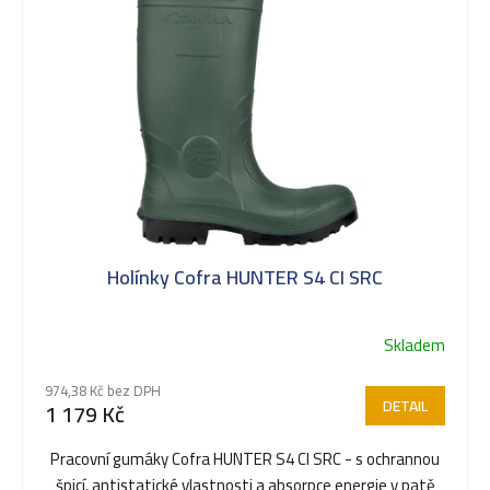
t
ů
Holínky Cofra HUNTER S4 CI SRC
Skladem
974,38 Kč bez DPH
DETAIL
1 179 Kč
Pracovní gumáky Cofra HUNTER S4 CI SRC - s ochrannou
špicí, antistatické vlastnosti a absorpce energie v patě