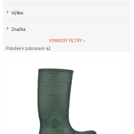
Výška
Značka
VYMAZAT FILTRY
Položek k zobrazení:
42
V
ý
p
i