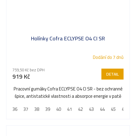
Holínky Cofra ECLYPSE O4 CI SR
Dodání do 7 dnů
759,50 Kč bez DPH
DETAIL
919 Kč
Pracovní gumáky Cofra ECLYPSE O4 CI SR - bez ochranné
špice, antistatické vlastnosti a absorpce energie v patě
36
37
38
39
40
41
42
43
44
45
46
4