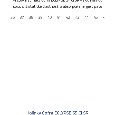
Pracovní gumáky Cofra ECLYPSE S4 CI SR - s ochrannou
špicí, antistatické vlastnosti a absorpce energie v patě
36
37
38
39
40
41
42
43
44
45
46
4
Holínky Cofra ECLYPSE S5 CI SR