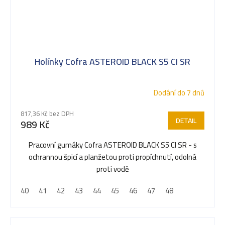
Holínky Cofra ASTEROID BLACK S5 CI SR
Dodání do 7 dnů
817,36 Kč bez DPH
DETAIL
989 Kč
Pracovní gumáky Cofra ASTEROID BLACK S5 CI SR - s
ochrannou špicí a planžetou proti propíchnutí, odolná
proti vodě
40
41
42
43
44
45
46
47
48