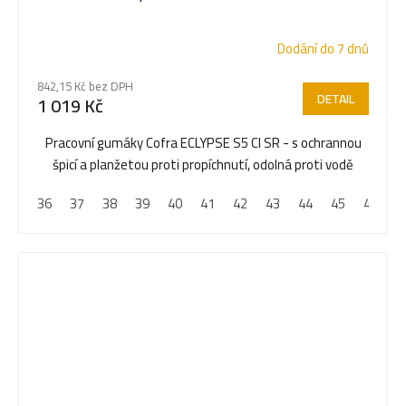
Dodání do 7 dnů
842,15 Kč bez DPH
DETAIL
1 019 Kč
Pracovní gumáky Cofra ECLYPSE S5 CI SR - s ochrannou
špicí a planžetou proti propíchnutí, odolná proti vodě
36
37
38
39
40
41
42
43
44
45
46
4