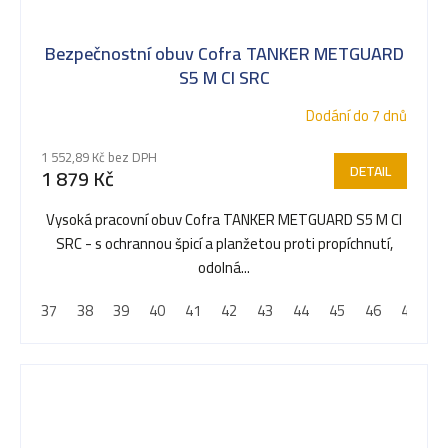
Bezpečnostní obuv Cofra TANKER METGUARD
S5 M CI SRC
Dodání do 7 dnů
1 552,89 Kč bez DPH
DETAIL
1 879 Kč
Vysoká pracovní obuv Cofra TANKER METGUARD S5 M CI
SRC - s ochrannou špicí a planžetou proti propíchnutí,
odolná...
37
38
39
40
41
42
43
44
45
46
47
4