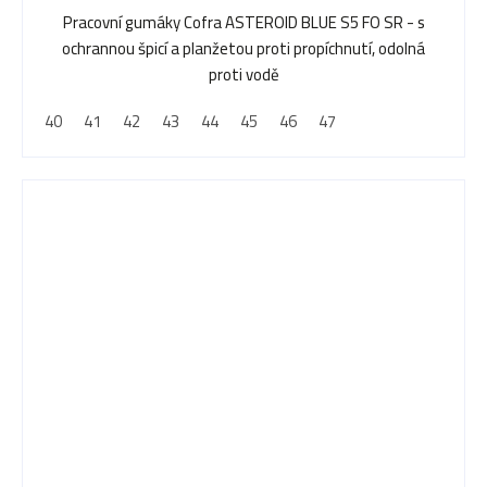
Pracovní gumáky Cofra ASTEROID BLUE S5 FO SR - s
ochrannou špicí a planžetou proti propíchnutí, odolná
proti vodě
40
41
42
43
44
45
46
47