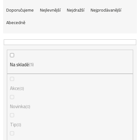
Ř
Doporučujeme
Nejlevnější
Nejdražší
Nejprodávanější
Abecedně
a
z
Na skladě
e
5
n
Akce
0
í
Novinka
0
Tip
0
p