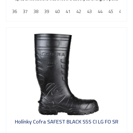
36
37
38
39
40
41
42
43
44
45
46
4
Holínky Cofra SAFEST BLACK S5S CI LG FO SR