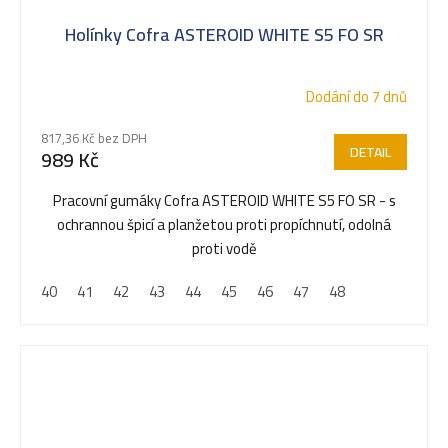
Holínky Cofra ASTEROID WHITE S5 FO SR
Dodání do 7 dnů
817,36 Kč bez DPH
DETAIL
989 Kč
Pracovní gumáky Cofra ASTEROID WHITE S5 FO SR - s
ochrannou špicí a planžetou proti propíchnutí, odolná
proti vodě
40
41
42
43
44
45
46
47
48