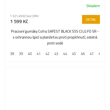
Skladem
1 321,49 Kč bez DPH
DETAIL
1 599 Kč
Pracovní gumáky Cofra SAFEST BLACK S5S CI LG FO SR -
s ochrannou špicí a planžetou proti propíchnutí, odolná
proti vodě
38
39
40
41
42
43
44
45
46
47
48