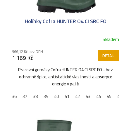
s
Holínky Cofra HUNTER O4 CI SRC FO
p
Skladem
r
966,12 Kč bez DPH
DETAIL
1 169 Kč
o
Pracovní gumáky Cofra HUNTER O4 CI SRC FO - bez
ochranné špice, antistatické vlastnosti a absorpce
d
energie v patě
36
37
38
39
40
41
42
43
44
45
46
4
u
k