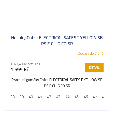
Holínky Cofra ELECTRICAL SAFEST YELLOW SB
PS E CI LG FO SR
Dodání do 7 dnů
1 321,49 Kč bez DPH
DETAIL
1 599 Kč
Pracovní gumáky Cofra ELECTRICAL SAFEST YELLOW SB
PS E CI LG FO SR
38
39
40
41
42
43
44
45
46
47
48