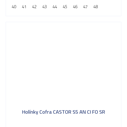
40
41
42
43
44
45
46
47
48
Holínky Cofra CASTOR S5 AN CI FO SR