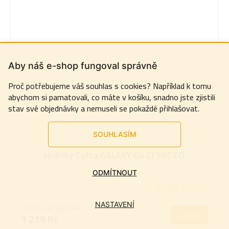
Aby náš e-shop fungoval správně
Proč potřebujeme váš souhlas s cookies? Například k tomu
abychom si pamatovali, co máte v košíku, snadno jste zjistili
stav své objednávky a nemuseli se pokaždé přihlašovat.
SOUHLASÍM
Holínky Cofra GALAXY O4 CI SRC FO
ODMÍTNOUT
Dodání do 7 dnů
NASTAVENÍ
1 007,44 Kč bez DPH
DETAIL
1 219 Kč