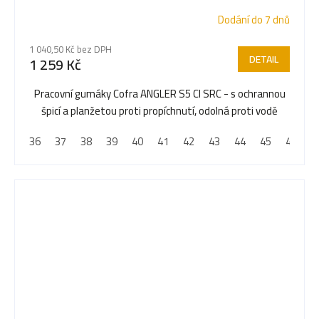
Dodání do 7 dnů
1 040,50 Kč bez DPH
DETAIL
1 259 Kč
Pracovní gumáky Cofra ANGLER S5 CI SRC - s ochrannou
špicí a planžetou proti propíchnutí, odolná proti vodě
36
37
38
39
40
41
42
43
44
45
46
4