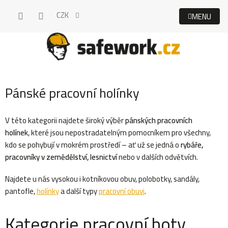
Přejít
CZK
na
obsah
Pánské pracovní holínky
V této kategorii najdete široký výběr
pánských pracovních
holínek
, které jsou nepostradatelným pomocníkem pro všechny,
kdo se pohybují v mokrém prostředí – ať už se jedná o
rybáře,
pracovníky v zemědělství, lesnictví
nebo v dalších odvětvích.
Najdete u nás vysokou i kotníkovou obuv, polobotky, sandály,
pantofle,
holínky
a další typy
pracovní obuvi
.
Kategorie pracovní boty,