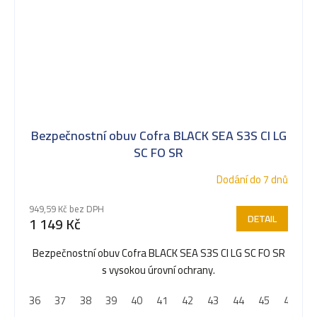
Bezpečnostní obuv Cofra BLACK SEA S3S CI LG
SC FO SR
Dodání do 7 dnů
949,59 Kč bez DPH
DETAIL
1 149 Kč
Bezpečnostní obuv Cofra BLACK SEA S3S CI LG SC FO SR
s vysokou úrovní ochrany.
36
37
38
39
40
41
42
43
44
45
46
4