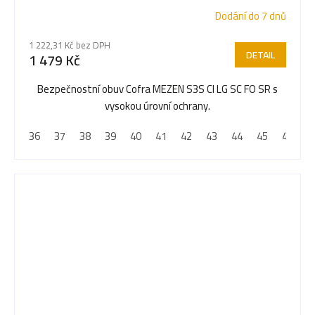
Dodání do 7 dnů
1 222,31 Kč bez DPH
DETAIL
1 479 Kč
Bezpečnostní obuv Cofra MEZEN S3S CI LG SC FO SR s
vysokou úrovní ochrany.
36
37
38
39
40
41
42
43
44
45
46
4