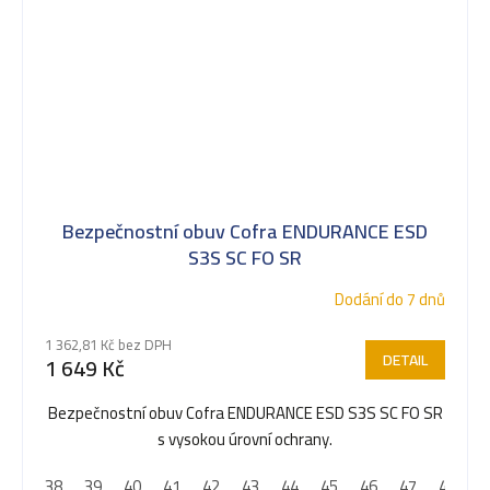
Bezpečnostní obuv Cofra ENDURANCE ESD
S3S SC FO SR
Dodání do 7 dnů
1 362,81 Kč bez DPH
DETAIL
1 649 Kč
Bezpečnostní obuv Cofra ENDURANCE ESD S3S SC FO SR
s vysokou úrovní ochrany.
38
39
40
41
42
43
44
45
46
47
48