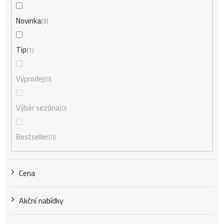
í
Novinka
3
Tip
1
p
Výprodej
0
r
Výběr sezóna
0
o
Bestseller
0
d
Cena
u
Akční nabídky