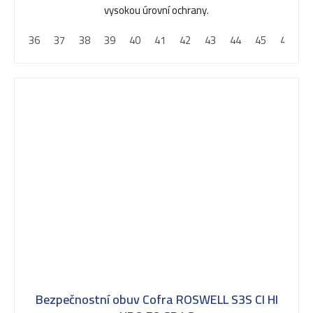
vysokou úrovní ochrany.
36
37
38
39
40
41
42
43
44
45
46
4
Bezpečnostní obuv Cofra ROSWELL S3S CI HI