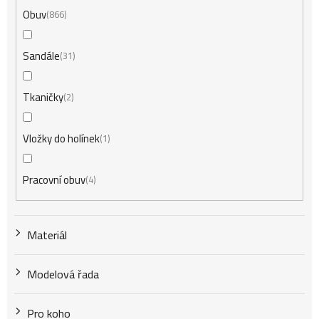
Obuv
866
Sandále
31
Tkaničky
2
Vložky do holínek
1
Pracovní obuv
4
Materiál
Modelová řada
Pro koho