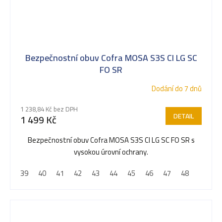
Bezpečnostní obuv Cofra MOSA S3S CI LG SC
FO SR
Dodání do 7 dnů
1 238,84 Kč bez DPH
DETAIL
1 499 Kč
Bezpečnostní obuv Cofra MOSA S3S CI LG SC FO SR s
vysokou úrovní ochrany.
39
40
41
42
43
44
45
46
47
48