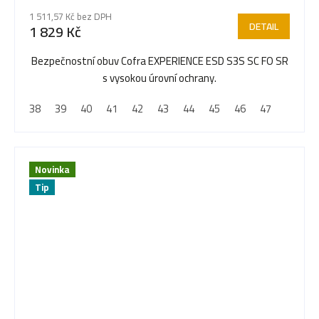
1 511,57 Kč bez DPH
DETAIL
1 829 Kč
Bezpečnostní obuv Cofra EXPERIENCE ESD S3S SC FO SR
s vysokou úrovní ochrany.
38
39
40
41
42
43
44
45
46
47
Novinka
Tip