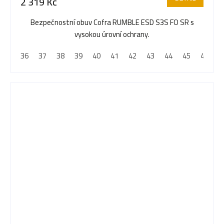
2 319 Kč
Bezpečnostní obuv Cofra RUMBLE ESD S3S FO SR s
vysokou úrovní ochrany.
36
37
38
39
40
41
42
43
44
45
46
4