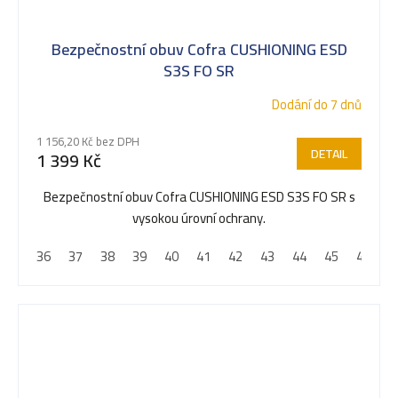
Bezpečnostní obuv Cofra CUSHIONING ESD
S3S FO SR
Dodání do 7 dnů
1 156,20 Kč bez DPH
DETAIL
1 399 Kč
Bezpečnostní obuv Cofra CUSHIONING ESD S3S FO SR s
vysokou úrovní ochrany.
36
37
38
39
40
41
42
43
44
45
46
4