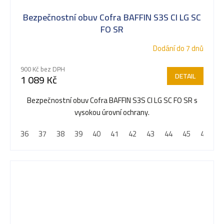
Bezpečnostní obuv Cofra BAFFIN S3S CI LG SC
FO SR
Dodání do 7 dnů
900 Kč bez DPH
DETAIL
1 089 Kč
Bezpečnostní obuv Cofra BAFFIN S3S CI LG SC FO SR s
vysokou úrovní ochrany.
36
37
38
39
40
41
42
43
44
45
46
4