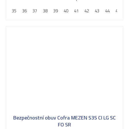
35
36
37
38
39
40
41
42
43
44
45
4
Bezpečnostní obuv Cofra MEZEN S3S CI LG SC
FO SR