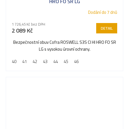
HRO FO SR LG
Dodání do 7 dnů
1 726,45 Kč bez DPH
DETAIL
2 089 Kč
Bezpečnostní obuv Cofra ROSWELL S3S CI HI HRO FO SR
LG s vysokou úrovní ochrany.
40
41
42
43
44
45
46