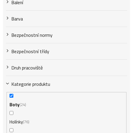
k
Balení
t
Barva
Bezpečnostní normy
ů
Bezpečnostní třídy
Druh pracoviště
Kategorie produktu
Boty
24
Holínky
76