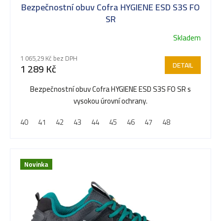
Bezpečnostní obuv Cofra HYGIENE ESD S3S FO
p
SR
Skladem
r
1 065,29 Kč bez DPH
DETAIL
1 289 Kč
o
Bezpečnostní obuv Cofra HYGIENE ESD S3S FO SR s
vysokou úrovní ochrany.
d
40
41
42
43
44
45
46
47
48
u
Novinka
k
t