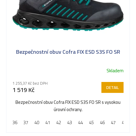
ů
Bezpečnostní obuv Cofra FIX ESD S3S FO SR
Skladem
1 255,37 Kč bez DPH
DETAIL
1 519 Kč
Bezpečnostní obuv Cofra FIX ESD S3S FO SR s vysokou
úrovní ochrany.
36
37
40
41
42
43
44
45
46
47
48