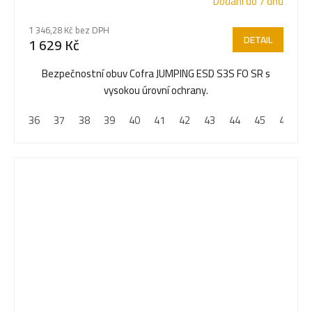
Dodání do 7 dnů
1 346,28 Kč bez DPH
DETAIL
1 629 Kč
Bezpečnostní obuv Cofra JUMPING ESD S3S FO SR s
vysokou úrovní ochrany.
36
37
38
39
40
41
42
43
44
45
46
4