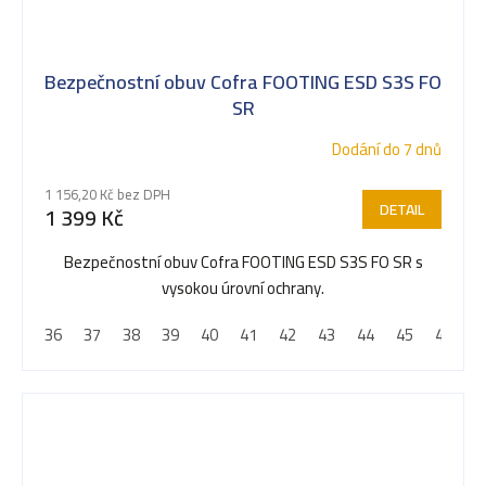
Bezpečnostní obuv Cofra FOOTING ESD S3S FO
SR
Dodání do 7 dnů
1 156,20 Kč bez DPH
DETAIL
1 399 Kč
Bezpečnostní obuv Cofra FOOTING ESD S3S FO SR s
vysokou úrovní ochrany.
36
37
38
39
40
41
42
43
44
45
46
4