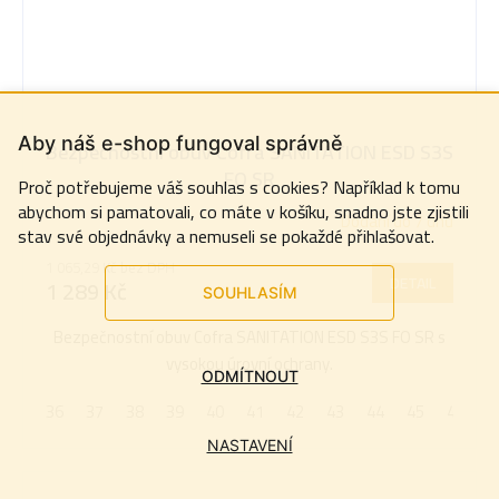
Aby náš e-shop fungoval správně
Bezpečnostní obuv Cofra SANITATION ESD S3S
FO SR
Proč potřebujeme váš souhlas s cookies? Například k tomu
abychom si pamatovali, co máte v košíku, snadno jste zjistili
Dodání do 7 dnů
stav své objednávky a nemuseli se pokaždé přihlašovat.
1 065,29 Kč bez DPH
DETAIL
1 289 Kč
SOUHLASÍM
Bezpečnostní obuv Cofra SANITATION ESD S3S FO SR s
vysokou úrovní ochrany.
ODMÍTNOUT
36
37
38
39
40
41
42
43
44
45
46
4
NASTAVENÍ