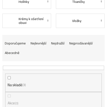
Holínky
Tkaničky
Krémy k ošetření
Vložky
obuvi
Ř
Doporučujeme
Nejlevnější
Nejdražší
Nejprodávanější
Abecedně
a
z
Na skladě
e
3
n
Akce
0