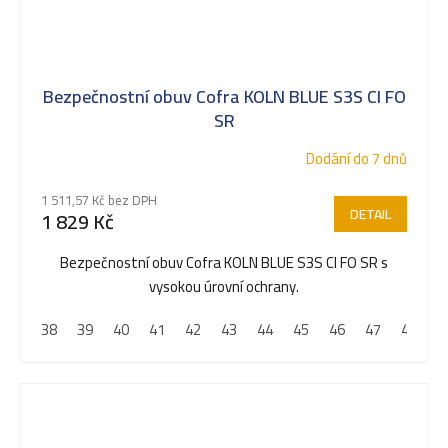
Bezpečnostní obuv Cofra KOLN BLUE S3S CI FO
SR
Dodání do 7 dnů
1 511,57 Kč bez DPH
DETAIL
1 829 Kč
Bezpečnostní obuv Cofra KOLN BLUE S3S CI FO SR s
vysokou úrovní ochrany.
38
39
40
41
42
43
44
45
46
47
48