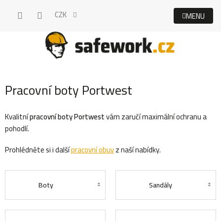
Přejít
CZK
na
obsah
Pracovní boty Portwest
Kvalitní
pracovní boty Portwest
vám zaručí maximální ochranu a
pohodlí.
Prohlédněte si i další
pracovní obuv
z naší nabídky.
Boty
Sandály