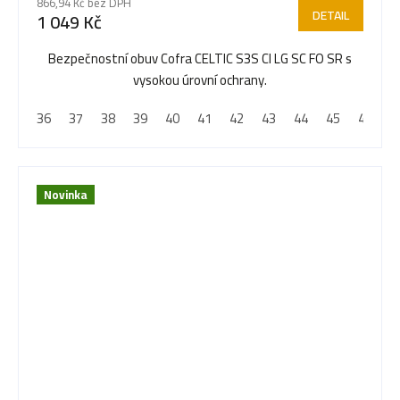
866,94 Kč bez DPH
DETAIL
1 049 Kč
Bezpečnostní obuv Cofra CELTIC S3S CI LG SC FO SR s
vysokou úrovní ochrany.
36
37
38
39
40
41
42
43
44
45
46
4
Novinka