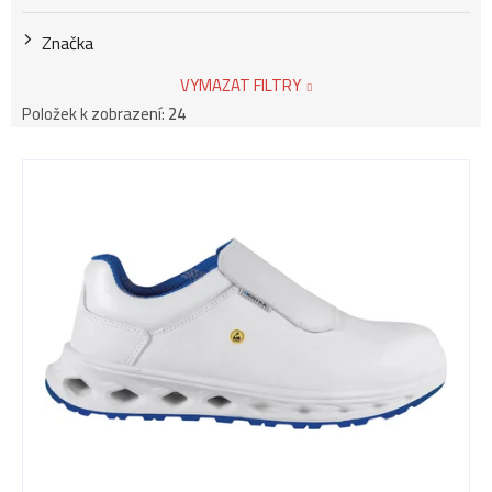
Značka
VYMAZAT FILTRY
Položek k zobrazení:
24
V
ý
p
i
s