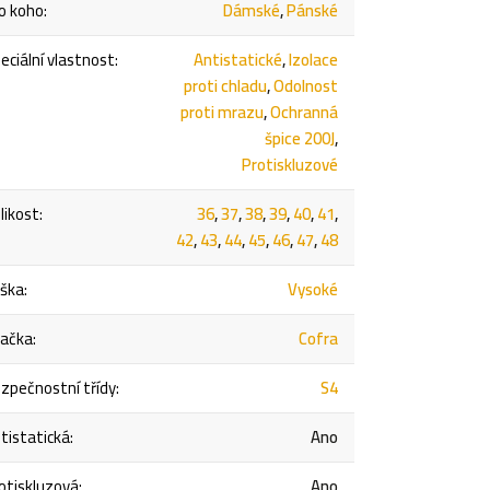
o koho
:
Dámské
,
Pánské
eciální vlastnost
:
Antistatické
,
Izolace
proti chladu
,
Odolnost
proti mrazu
,
Ochranná
špice 200J
,
Protiskluzové
likost
:
36
,
37
,
38
,
39
,
40
,
41
,
42
,
43
,
44
,
45
,
46
,
47
,
48
ška
:
Vysoké
ačka
:
Cofra
zpečnostní třídy
:
S4
tistatická
:
Ano
otiskluzová
:
Ano