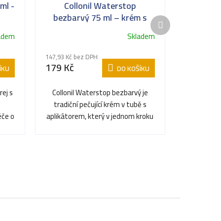
ml -
Collonil Waterstop
bezbarvý 75 ml – krém s
Další
impregnací na kůži
produkt
adem
Skladem
147,93 Kč bez DPH
179 Kč
ÍKU
DO KOŠÍKU
rej s
Collonil Waterstop bezbarvý je
tradiční pečující krém v tubě s
éče o
aplikátorem, který v jednom kroku
impregnuje a...