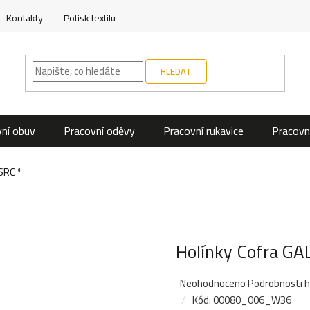
Kontakty
Potisk textilu
HLEDAT
ní obuv
Pracovní oděvy
Pracovní rukavice
Pracovn
SRC *
Holínky Cofra GA
Průměrné
Neohodnoceno
Podrobnosti 
hodnocení
Kód:
00080_006_W36