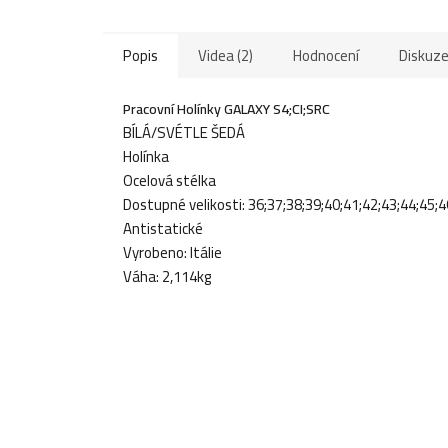
Popis
Videa (2)
Hodnocení
Diskuz
Pracovní Holínky GALAXY S4;CI;SRC
BÍLÁ/SVÉTLE ŠEDÁ
Holínka
Ocelová stélka
Dostupné velikosti: 36;37;38;39;40;41;42;43;44;45;4
Antistatické
Vyrobeno: Itálie
Váha: 2,114kg