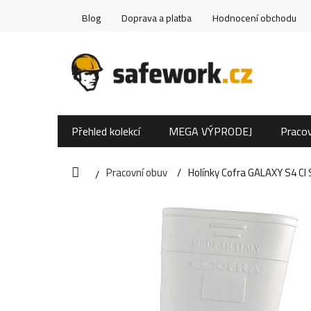
Přejít
Blog
Doprava a platba
Hodnocení obchodu
na
obsah
Přehled kolekcí
MEGA VÝPRODEJ
Pracov
Pracovní obuv
Holínky Cofra GALAXY S4 CI 
Domů