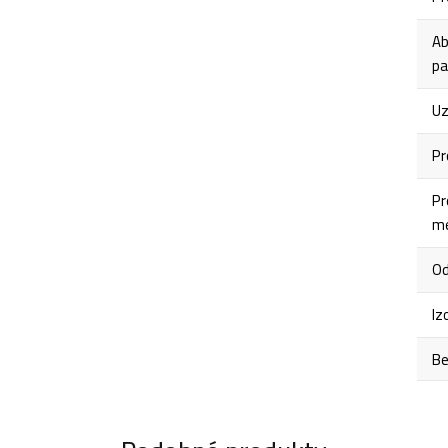
Ab
pa
Uz
Pr
Pr
me
Od
Iz
Be