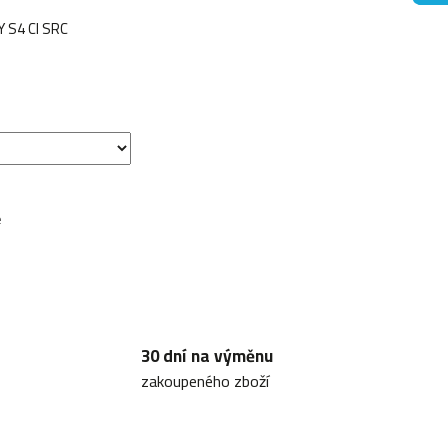
 S4 CI SRC
e
30 dní na výměnu
zakoupeného zboží