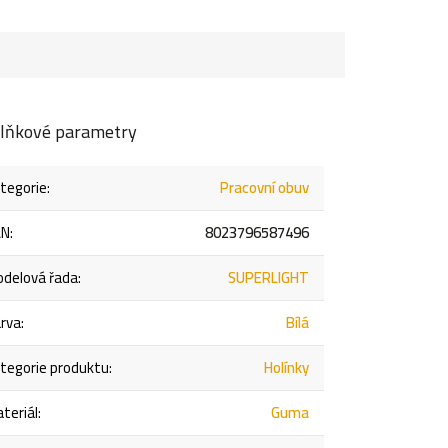
lňkové parametry
tegorie
:
Pracovní obuv
AN
:
8023796587496
delová řada
:
SUPERLIGHT
rva
:
Bílá
tegorie produktu
:
Holínky
teriál
:
Guma