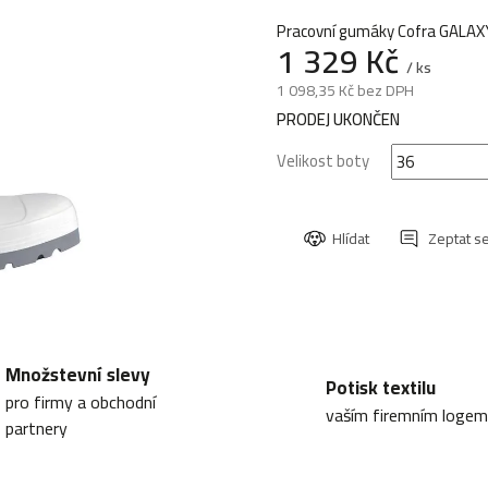
produktu
Pracovní gumáky Cofra GALAXY
je
1 329 Kč
0,0
/ ks
z
1 098,35 Kč bez DPH
5
Měrná
PRODEJ UKONČEN
hvězdiček.
cena:
Velikost boty
Hlídat
Zeptat s
Množstevní slevy
Potisk textilu
pro firmy a obchodní
vaším firemním logem
partnery