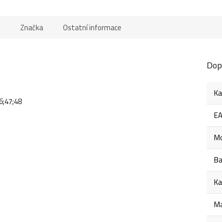
e
Značka
Ostatní informace
Dop
Ka
6;47;48
E
Mo
Ba
Ka
Ma