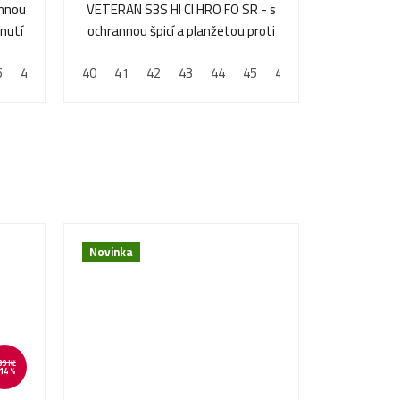
annou
VETERAN S3S HI CI HRO FO SR - s
hnutí
ochrannou špicí a planžetou proti
propíchnutí
5
46
47
40
48
41
42
43
44
45
47
Novinka
39 Kč
14 %