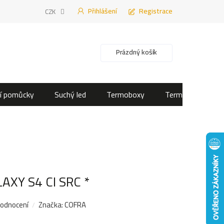
Přihlášení
Registrace
CZK
Nákupní košík
Prázdný košík
í pomůcky
Suchý led
Termoboxy
Termotašky
LAXY S4 CI SRC *
hodnocení
Značka:
COFRA