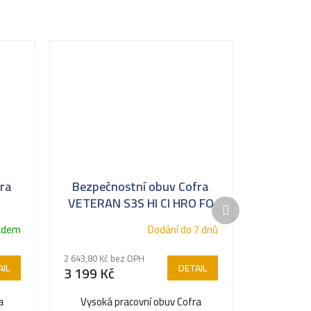
ra
Bezpečnostní obuv Cofra
VETERAN S3S HI CI HRO FO
Další
SR
produkt
adem
Dodání do 7 dnů
2 643,80 Kč bez DPH
IL
DETAIL
3 199 Kč
a
Vysoká pracovní obuv Cofra