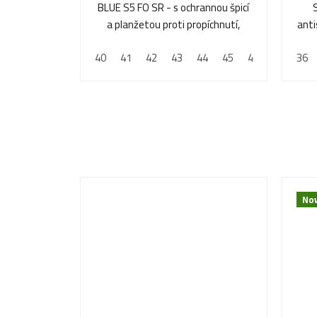
BLUE S5 FO SR - s ochrannou špicí
a planžetou proti propíchnutí,
anti
odolná proti vodě
40
41
42
43
44
45
46
47
36
Nov