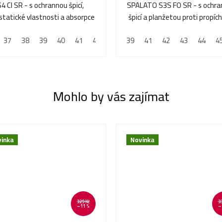
S4 CI SR - s ochrannou špicí,
SPALATO S3S FO SR - s ochr
statické vlastnosti a absorpce
špicí a planžetou proti propíc
energie v patě
37
38
39
40
41
42
43
39
44
41
45
42
46
43
47
44
48
4
Mohlo by vás zajímat
inka
Novinka
329 Kč
3
–11 %
–