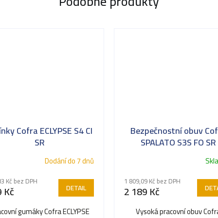
Podobné produkty
ínky Cofra ECLYPSE S4 CI
Bezpečnostní obuv Cof
SR
SPALATO S3S FO SR
Dodání do 7 dnů
Skl
83 Kč bez DPH
1 809,09 Kč bez DPH
DETAIL
DETA
 Kč
2 189 Kč
acovní gumáky Cofra ECLYPSE
Vysoká pracovní obuv Cofr