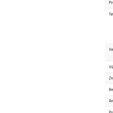
Pr
Sp
Ve
Vý
Zn
Be
An
Pr