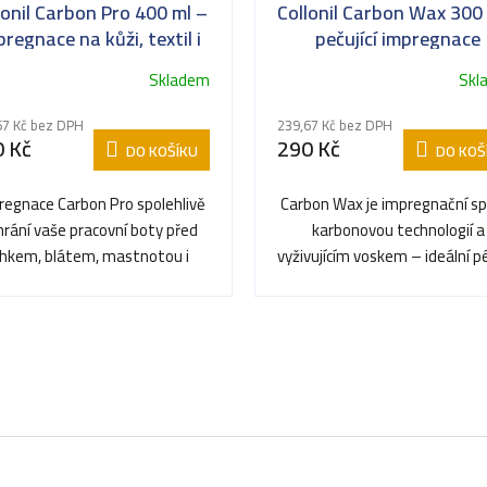
lonil Carbon Pro 400 ml –
Collonil Carbon Wax 300 
pregnace na kůži, textil i
pečující impregnace
membrány
Skladem
Skl
67 Kč bez DPH
239,67 Kč bez DPH
 Kč
290 Kč
DO KOŠÍKU
DO KOŠ
regnace Carbon Pro spolehlivě
Carbon Wax je impregnační sp
hrání vaše pracovní boty před
karbonovou technologií a
lhkem, blátem, mastnotou i
vyživujícím voskem – ideální p
běžnými nečistotami –...
kvalitní pracovní...