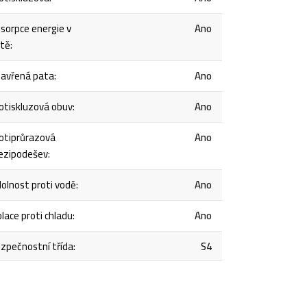
sorpce energie v
Ano
tě
:
avřená pata
:
Ano
otiskluzová obuv
:
Ano
otiprůrazová
Ano
zipodešev
:
olnost proti vodě
:
Ano
olace proti chladu
:
Ano
zpečnostní třída
:
S4