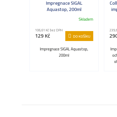
Impregnace SIGAL
Col
Aquastop, 200ml
im
Skladem
106,61 Kč bez DPH
239,
129 Kč
290
DO KOŠÍKU
Impregnace SIGAL Aquastop,
Imp
200ml
oc
v
Z