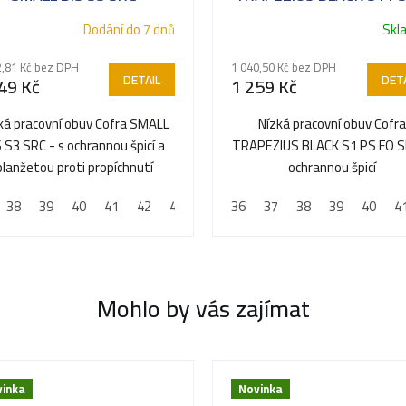
SR
Dodání do 7 dnů
Skl
2,81 Kč bez DPH
1 040,50 Kč bez DPH
DETAIL
DETA
49 Kč
1 259 Kč
ká pracovní obuv Cofra SMALL
Nízká pracovní obuv Cofra
S S3 SRC - s ochrannou špicí a
TRAPEZIUS BLACK S1 PS FO SR
planžetou proti propíchnutí
ochrannou špicí
38
44
39
45
40
46
41
47
42
48
43
44
36
45
37
46
38
39
40
4
Mohlo by vás zajímat
inka
Novinka