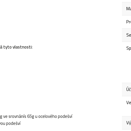
Ma
Pr
S
tyto vlastnosti:
Sp
Úč
Ve
 ve srovnánís 65g u ocelového podešví
Vý
ovou podešví