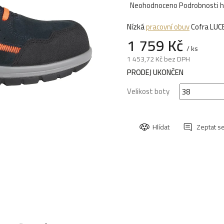
Průměrné
Neohodnoceno
Podrobnosti 
hodnocení
Nízká
pracovní obuv
Cofra LUC
produktu
1 759 Kč
je
/ ks
0,0
1 453,72 Kč bez DPH
z
Měrná
PRODEJ UKONČEN
5
cena:
hvězdiček.
Velikost boty
Hlídat
Zeptat s