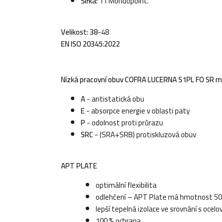
Šířka:
11 Mondopoint.
Velikost: 38
-48
EN ISO 20345:2022
Nízká pracovní obuv
COFRA LUCERNA S1PL FO SR má 
A
- antistatická obu
E
- absorpce energie v oblasti paty
P
- odolnost proti průrazu
SRC
- (SRA+SRB) protiskluzová obuv
APT PLATE
optimální flexibilita
odlehčení – APT Plate má hmotnost 50g
lepší tepelná izolace ve srovnání s ocel
100 % ochrana