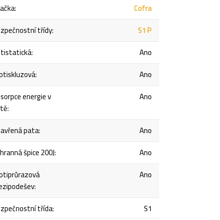
ačka
:
Cofra
zpečnostní třídy
:
S1 P
tistatická
:
Ano
otiskluzová
:
Ano
sorpce energie v
Ano
tě
:
avřená pata
:
Ano
hranná špice 200J
:
Ano
otiprůrazová
Ano
zipodešev
:
zpečnostní třída
:
S1