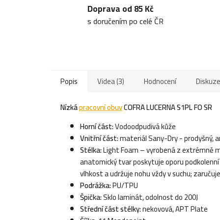
Doprava od 85 Kč
s doručením po celé ČR
Popis
Videa (3)
Hodnocení
Diskuz
Nízká
pracovní obuv
COFRA LUCERNA S1PL FO SR
Horní část:
Vodoodpudivá kůže
Vnitřní část:
materiál Sany-Dry - prodyšný, ant
Stélka:
Light Foam – vyrobená z extrémně měk
anatomický tvar poskytuje oporu podkolenní 
vlhkost a udržuje nohu vždy v suchu; zaručuje
Podrážka:
PU/TPU
Špička:
Sklo laminát, odolnost do 200J
Střední část stélky:
nekovová, APT Plate