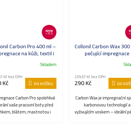
329 Kč
3
–11 %
–
lonil Carbon Pro 400 ml –
Collonil Carbon Wax 300 
pregnace na kůži, textil i
pečující impregnace
membrány
Skladem
Skl
67 Kč bez DPH
239,67 Kč bez DPH
 Kč
290 Kč
DO KOŠÍKU
DO KOŠ
regnace Carbon Pro spolehlivě
Carbon Wax je impregnační sp
hrání vaše pracovní boty před
karbonovou technologií a
lhkem, blátem, mastnotou i
vyživujícím voskem – ideální p
běžnými nečistotami –...
kvalitní pracovní...