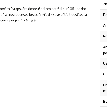
Zn
 novém Evropském doporučení pro použití n.10.067 ze dne
a dělá mezipodešev bezpečnější díky své větší tloušťce, ta
Be
ní odpor je o 15 % vyšší.
An
Pr
Ab
pa
Uz
Oc
Pr
me
Be