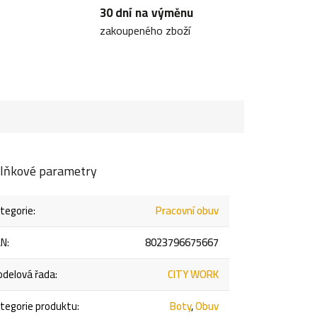
30 dní na výměnu
zakoupeného zboží
lňkové parametry
tegorie
:
Pracovní obuv
AN
:
8023796675667
delová řada
:
CITY WORK
tegorie produktu
:
Boty
,
Obuv