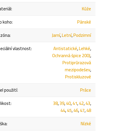
teriál
:
Kůže
o koho
:
Pánské
ezóna
:
Jarní
,
Letní
,
Podzimní
eciální vlastnost
:
Antistatické
,
Lehké
,
Ochranná špice 200J
,
Protiprůrazová
mezipodešev
,
Protiskluzové
el použití
:
Práce
likost
:
38
,
39
,
40
,
41
,
42
,
43
,
44
,
45
,
46
,
47
,
48
ška
:
Nízké