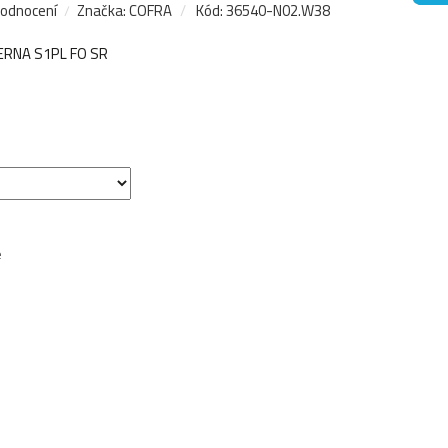
hodnocení
Značka:
COFRA
Kód:
36540-N02.W38
ERNA S1PL FO SR
e