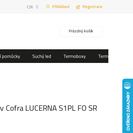
Přihlášení
Registrace
CZK
Nákupní košík
Prázdný košík
í pomůcky
Suchý led
Termoboxy
Termotašky
uv Cofra LUCERNA S1PL FO SR