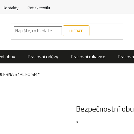
Kontakty
Potisk textilu
HLEDAT
ní obuv
Pracovní oděvy
Pracovní rukavice
Pracovn
UCERNA S1PL FO SR *
Bezpečnostní ob
*