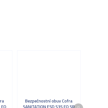
ra
Bezpečnostní obuv Cofra
Další
 FO
SANITATION ESD S3S FO SR