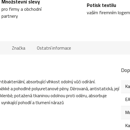
Množstevní slevy
Potisk textilu
pro firmy a obchodní
vaším firemním logem
partnery
e
Značka
Ostatní informace
Dop
ibakteriální, absorbující vlhkost odolný vůči odírání.
Ka
ké a pohodlné polyuretanové pěny. Děrovaná, antistatická, její
klenbě; potažená tkaninou odolnou proti oděru, absorbuje
E
 vynikající pohodlí a tlumení nárazů
Mo
Ka