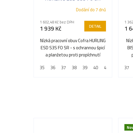
HURLING ESD S3 SRC
Dodání do 7 dnů
1 602,48 Kč bez DPH
1 36
DETAIL
1 939 Kč
1 6
Nízká pracovní obuv Cofra HURLING
Níz
ESD S3S FO SR - s ochrannou špicí
BI
a planžetou proti propíchnutí
35
36
37
38
39
40
41
42
37
43
Nov