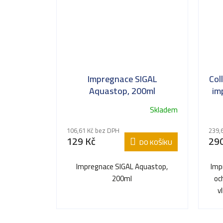
Impregnace SIGAL
Col
Aquastop, 200ml
im
Skladem
106,61 Kč bez DPH
239,
129 Kč
290
DO KOŠÍKU
Impregnace SIGAL Aquastop,
Imp
200ml
oc
v