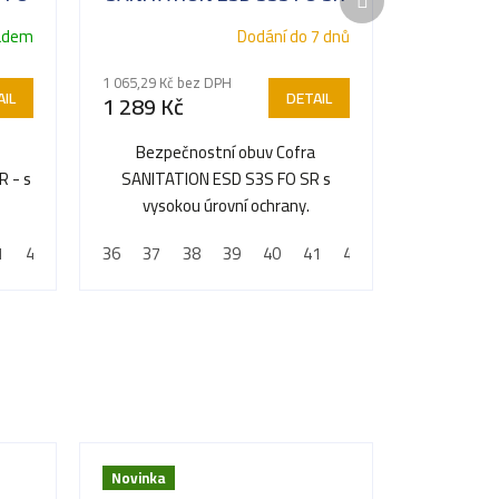
produkt
adem
Dodání do 7 dnů
1 065,29 Kč bez DPH
IL
DETAIL
1 289 Kč
Bezpečnostní obuv Cofra
 - s
SANITATION ESD S3S FO SR s
vysokou úrovní ochrany.
1
42
43
36
44
37
45
38
46
39
47
40
48
41
42
43
44
45
Novinka