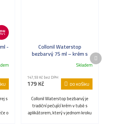
39 Kč
14 %
ml -
Collonil Waterstop
bezbarvý 75 ml – krém s
Další
impregnací na kůži
produkt
adem
Skladem
147,93 Kč bez DPH
179 Kč
ÍKU
DO KOŠÍKU
rej s
Collonil Waterstop bezbarvý je
tradiční pečující krém v tubě s
éče o
aplikátorem, který v jednom kroku
impregnuje a...