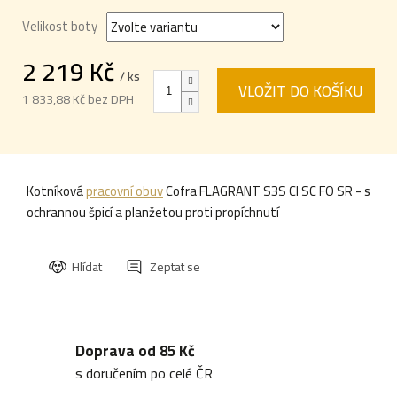
Velikost boty
2 219 Kč
/ ks
VLOŽIT DO KOŠÍKU
1 833,88 Kč bez DPH
Měrná
cena:
Kotníková
pracovní obuv
Cofra FLAGRANT S3S CI SC FO SR - s
ochrannou špicí a planžetou proti propíchnutí
Hlídat
Zeptat se
Doprava od 85 Kč
s doručením po celé ČR