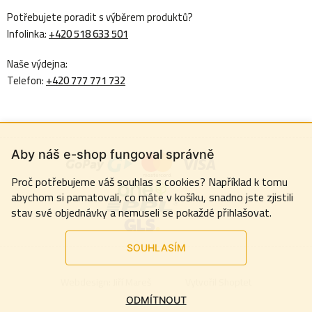
Potřebujete poradit s výběrem produktů?
Infolinka:
+420 518 633 501
Naše výdejna:
Telefon:
+420 777 771 732
Aby náš e-shop fungoval správně
Proč potřebujeme váš souhlas s cookies? Například k tomu
abychom si pamatovali, co máte v košíku, snadno jste zjistili
stav své objednávky a nemuseli se pokaždé přihlašovat.
SOUHLASÍM
Webdesign:
Jiří Mareš
Vytvořil Shoptet
ODMÍTNOUT