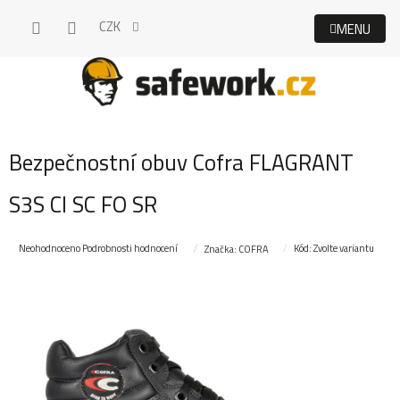
Přejít
CZK
na
obsah
Bezpečnostní obuv Cofra FLAGRANT
S3S CI SC FO SR
Průměrné
Neohodnoceno
Podrobnosti hodnocení
Kód:
Zvolte variantu
Značka:
COFRA
hodnocení
produktu
je
0,0
z
5
hvězdiček.