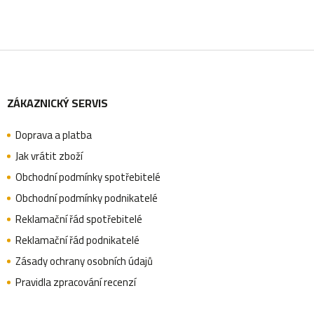
Z
ZÁKAZNICKÝ SERVIS
á
Doprava a platba
p
Jak vrátit zboží
Obchodní podmínky spotřebitelé
a
Obchodní podmínky podnikatelé
Reklamační řád spotřebitelé
Reklamační řád podnikatelé
t
Zásady ochrany osobních údajů
Pravidla zpracování recenzí
í