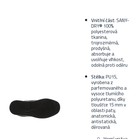
Vnitřní část
: SANY-
DRY® 100%
polyesterová
tkanina,
trojrozměrná,
prodyšná,
absorbuje a
uvolňuje vlhkost,
odolná proti oděru
Stélka
: PU15,
vyrobena z
parfemovaného a
vysoce tlumícího
polyuretanu, díky
tloušťce 15 mm v
oblasti paty,
anatomická,
antistatická,
děrovaná
Horní vrstva