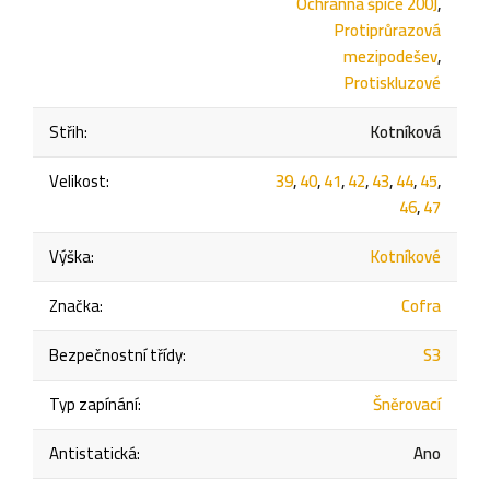
Ochranná špice 200J
,
Protiprůrazová
mezipodešev
,
Protiskluzové
Střih
:
Kotníková
Velikost
:
39
,
40
,
41
,
42
,
43
,
44
,
45
,
46
,
47
Výška
:
Kotníkové
Značka
:
Cofra
Bezpečnostní třídy
:
S3
Typ zapínání
:
Šněrovací
Antistatická
:
Ano