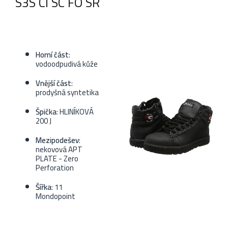
S3S CI SC FO SR
Horní část
:
vodoodpudivá kůže
Vnější část
:
prodyšná syntetika
Špička
: HLINÍKOVÁ
200 J
Mezipodešev
:
nekovová APT
PLATE - Zero
Perforation
Šířka
: 11
Mondopoint