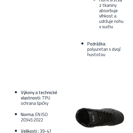
z tkaniny
absorbuje
vlhkost a
udržuje nohu
v suchu
Podrážka
:
polyuretan s dvojí
hustotou
Výkony a technické
vlastnosti
: TPU
ochrana špičky
Norma
: EN ISO
20345:2022
Velikosti
: 39-47