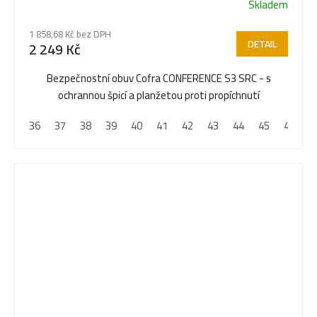
Skladem
Průměrné
hodnocení
1 858,68 Kč bez DPH
produktu
DETAIL
2 249 Kč
je
5,0
Bezpečnostní obuv Cofra CONFERENCE S3 SRC - s
z
ochrannou špicí a planžetou proti propíchnutí
5
36
37
38
39
40
41
42
43
44
45
46
4
hvězdiček.