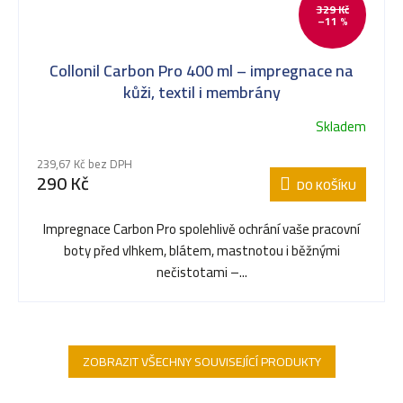
329 Kč
–11 %
Collonil Carbon Pro 400 ml – impregnace na
kůži, textil i membrány
Skladem
239,67 Kč bez DPH
290 Kč
DO KOŠÍKU
Impregnace Carbon Pro spolehlivě ochrání vaše pracovní
boty před vlhkem, blátem, mastnotou i běžnými
nečistotami –...
ZOBRAZIT VŠECHNY SOUVISEJÍCÍ PRODUKTY