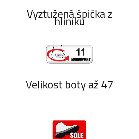
Vyztužená špička z
hliníku
Velikost boty až 47