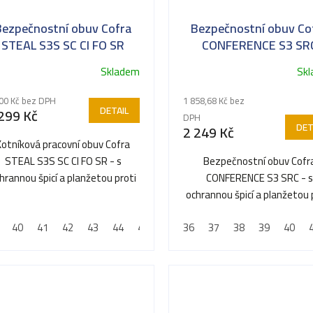
Bezpečnostní obuv Cofra
Bezpečnostní obuv Co
STEAL S3S SC CI FO SR
CONFERENCE S3 SR
Odolná kotníková obuv 
Skladem
Sk
ůměrné
Průměrné
dnocení
hodnocení
00 Kč bez DPH
1 858,68 Kč bez
oduktu
produktu
DETAIL
299 Kč
DPH
je
DET
2 249 Kč
5,0
Kotníková pracovní obuv Cofra
z
STEAL S3S SC CI FO SR - s
Bezpečnostní obuv Cofr
5
hrannou špicí a planžetou proti
CONFERENCE S3 SRC - s
ězdiček.
hvězdiček.
propíchnutí
ochrannou špicí a planžetou 
propíchnutí
40
41
42
43
44
45
46
36
47
37
38
39
40