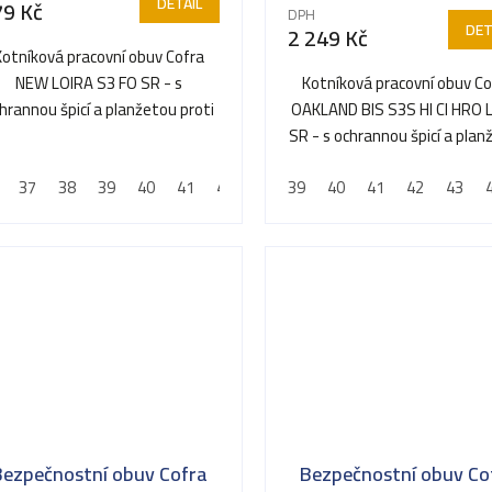
produktu
DETAIL
79 Kč
DPH
je
DET
2 249 Kč
5,0
Kotníková pracovní obuv Cofra
z
NEW LOIRA S3 FO SR - s
Kotníková pracovní obuv Co
5
hrannou špicí a planžetou proti
OAKLAND BIS S3S HI CI HRO 
hvězdiček.
propíchnutí
SR - s ochrannou špicí a pla
proti propíchnutí
37
38
39
40
41
42
43
39
44
40
45
41
46
42
47
43
48
Bezpečnostní obuv Cofra
Bezpečnostní obuv Co