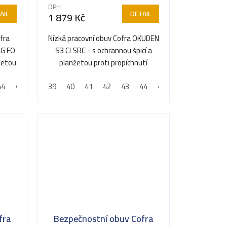
DPH
AIL
DETAIL
1 879 Kč
fra
Nízká pracovní obuv Cofra OKUDEN
LG FO
S3 CI SRC - s ochrannou špicí a
nžetou
planžetou proti propíchnutí
44
45
46
39
47
40
41
42
43
44
45
46
47
fra
Bezpečnostní obuv Cofra