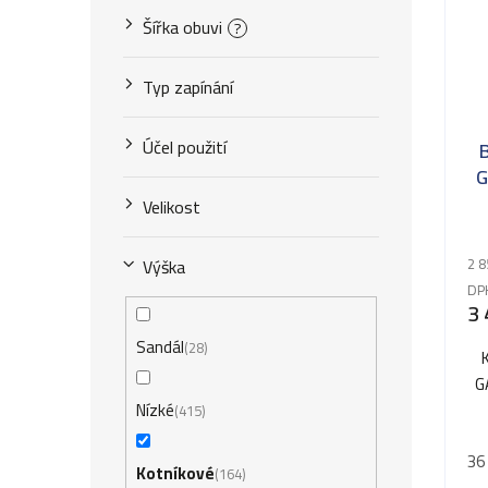
Šířka obuvi
?
Typ zapínání
Účel použití
G
Velikost
2 8
Výška
DP
3 
Sandál
28
G
Nízké
415
36
Kotníkové
164