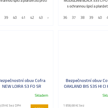
hrannou špicí a planžetou proti
MODIGLIANI BLACK S3S CI FO
hvězdiček.
propíchnutí
s ochrannou špicí a planže
proti propíchnutí
39
40
41
42
43
44
45
36
46
37
47
38
48
39
40
Bezpečnostní obuv Cofra
Bezpečnostní obuv Co
NEW LOIRA S3 FO SR
OAKLAND BIS S3S HI CI
LG FO SR
Skladem
Sk
Průměrné
hodnocení
,09 Kč bez DPH
1 858,68 Kč bez