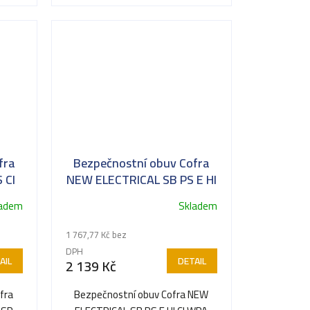
fra
Bezpečnostní obuv Cofra
 CI
NEW ELECTRICAL SB PS E HI
CI WPA HRO LG FO SR
ladem
Skladem
1 767,77 Kč bez
DPH
AIL
DETAIL
2 139 Kč
fra
Bezpečnostní obuv Cofra NEW