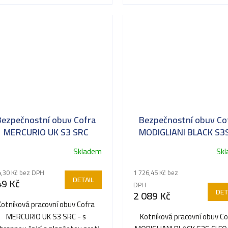
Bezpečnostní obuv Cofra
Bezpečnostní obuv Co
MERCURIO UK S3 SRC
MODIGLIANI BLACK S3S
FO SR
Skladem
Sk
Průměrné
hodnocení
,30 Kč bez DPH
1 726,45 Kč bez
produktu
DETAIL
49 Kč
DPH
je
DET
2 089 Kč
5,0
Kotníková pracovní obuv Cofra
z
MERCURIO UK S3 SRC - s
Kotníková pracovní obuv Co
5