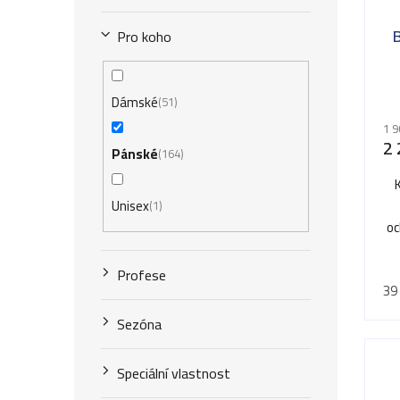
Pro koho
Pr
Dámské
51
ho
1 9
pr
2 
Pánské
164
je
5,0
z
Unisex
1
5
oc
hv
Profese
39
Sezóna
Speciální vlastnost