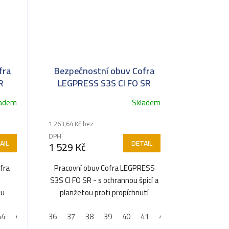
fra
Bezpečnostní obuv Cofra
R
LEGPRESS S3S CI FO SR
ladem
Skladem
1 263,64 Kč bez
DPH
AIL
DETAIL
1 529 Kč
fra
Pracovní obuv Cofra LEGPRESS
s
S3S CI FO SR - s ochrannou špicí a
ou
planžetou proti propíchnutí
u
44
45
46
36
47
37
48
38
39
40
41
42
43
44
45