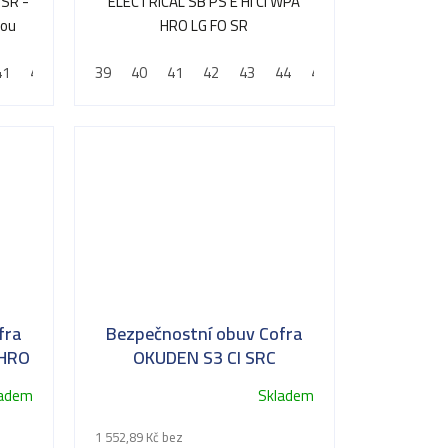
 SR -
ELECTRICAL SB PS E HI CI WPA
tou
HRO LG FO SR
41
42
43
39
44
40
45
41
46
42
47
43
48
44
45
46
47
48
fra
Bezpečnostní obuv Cofra
 HRO
OKUDEN S3 CI SRC
ladem
Skladem
1 552,89 Kč bez