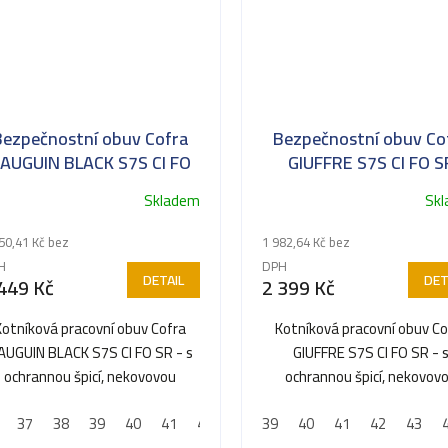
Bezpečnostní obuv Cofra
Bezpečnostní obuv Co
AUGUIN BLACK S7S CI FO
GIUFFRE S7S CI FO S
SR
Skladem
Sk
50,41 Kč bez
1 982,64 Kč bez
H
DPH
DETAIL
DET
449 Kč
2 399 Kč
Kotníková pracovní obuv Cofra
Kotníková pracovní obuv Co
AUGUIN BLACK S7S CI FO SR - s
GIUFFRE S7S CI FO SR - 
ochrannou špicí, nekovovou
ochrannou špicí, nekovov
planžetou a voděodolnou...
planžetou a voděodolno
37
38
39
40
41
42
43
39
44
40
45
41
46
42
47
43
48
membránou