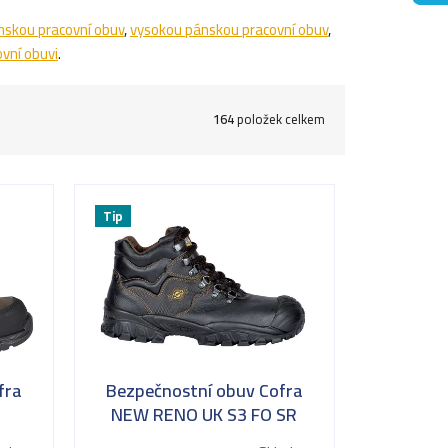
nskou pracovní obuv
,
vysokou pánskou pracovní obuv
,
vní obuvi
.
164
položek celkem
Tip
fra
Bezpečnostní obuv Cofra
NEW RENO UK S3 FO SR