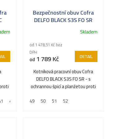
fra
Bezpečnostní obuv Cofra
C
DELFO BLACK S3S FO SR
(S3)
ladem
Skladem
od 1 478,51 Kč bez
DPH
AIL
DETAIL
1 789 Kč
od
a
Kotníková pracovní obuv Cofra
DELFO BLACK S3S FO SR - s
proti
ochrannou špicí a planžetou proti
propíchnutí
41
42
43
49
44
50
45
51
46
52
47