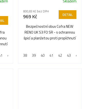
ladem
Skladem
Průměrné
hodnocení
800,83 Kč bez DPH
produktu
DETAIL
969 Kč
je
AIL
5,0
Bezpečnostní obuv Cofra NEW
z
fra
RENO UK S3 FO SR - s ochrannou
5
annou
špicí a planžetou proti propíchnutí
hvězdiček.
chnutí
41
42
43
38
44
39
45
40
46
41
47
42
48
43
44
45
46
47