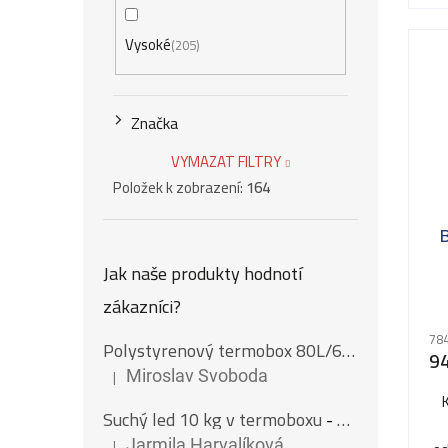
Vysoké
205
Značka
VYMAZAT FILTRY
Položek k zobrazení:
164
Jak naše produkty hodnotí
zákazníci?
784
Polystyrenový termobox 80L/62Kg
9
|
Miroslav Svoboda
Hodnocení produktu je 5 z 5 hvězdiček.
Suchý led 10 kg v termoboxu
- Nugety 16 mm
|
Jarmila Harvalíková