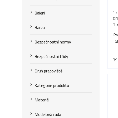
o
u
d
Balení
1 2
k
u
DP
1 
t
Barva
k
ů
Pr
t
G
Bezpečnostní normy
ů
Bezpečnostní třídy
39
Druh pracoviště
Kategorie produktu
Materiál
Modelová řada