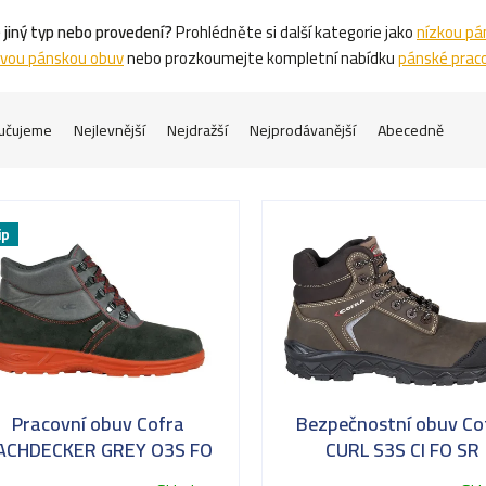
 jiný typ nebo provedení?
Prohlédněte si další kategorie jako
nízkou pá
vou pánskou obuv
nebo prozkoumejte kompletní nabídku
pánské praco
učujeme
Nejlevnější
Nejdražší
Nejprodávanější
Abecedně
ip
Pracovní obuv Cofra
Bezpečnostní obuv Co
ACHDECKER GREY O3S FO
CURL S3S CI FO SR
SR
Pokrývačská obuv