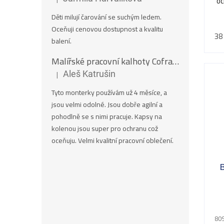
oc
Hodnocení produktu je 5 z 5 hvězdiček.
Děti milují čarování se suchým ledem.
Oceňuji cenovou dostupnost a kvalitu
38
balení.
Malířské pracovní kalhoty Cofra SALISBOURG
|
Aleš Katrušin
Hodnocení produktu je 5 z 5 hvězdiček.
Tyto monterky používám už 4 měsíce, a
jsou velmi odolné. Jsou dobře agilní a
pohodlně se s nimi pracuje. Kapsy na
kolenou jsou super pro ochranu což
oceňuju. Velmi kvalitní pracovní oblečení.
809