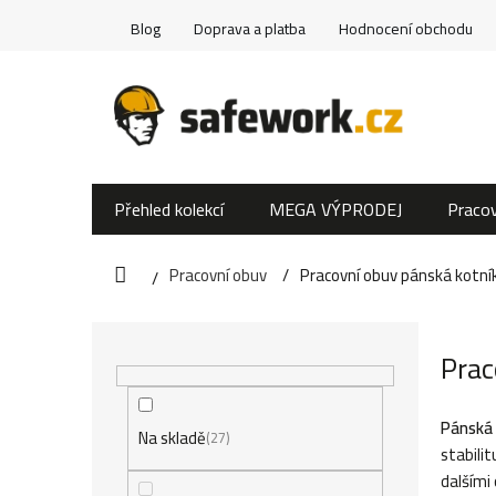
Přejít
Blog
Doprava a platba
Hodnocení obchodu
na
obsah
Přehled kolekcí
MEGA VÝPRODEJ
Pracov
Pracovní obuv
Pracovní obuv pánská kotní
Domů
P
Prac
o
s
Pánská 
Na skladě
27
stabilit
t
dalšími