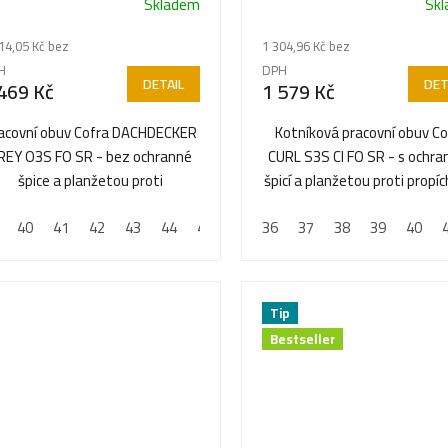
Skladem
Sk
14,05 Kč bez
1 304,96 Kč bez
H
DPH
DETAIL
DET
469 Kč
1 579 Kč
acovní obuv Cofra DACHDECKER
Kotníková pracovní obuv Co
REY O3S FO SR - bez ochranné
CURL S3S CI FO SR - s ochr
špice a planžetou proti
špicí a planžetou proti propí
propíchnutí
40
41
42
43
44
45
46
36
47
37
48
38
39
40
Tip
Bestseller