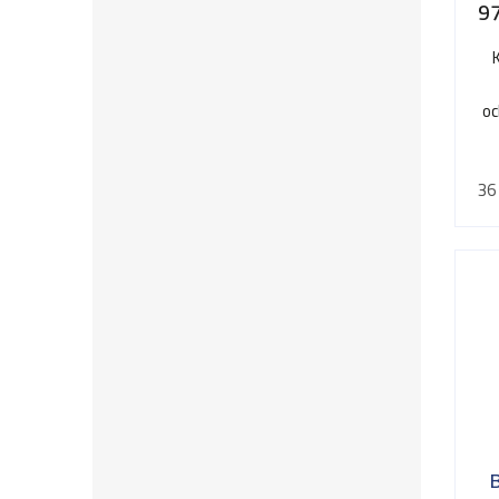
9
oc
36