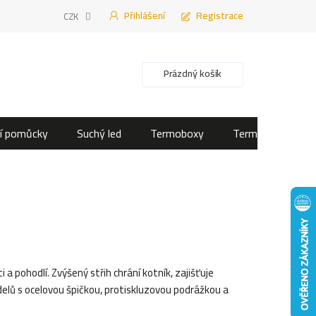
Přihlášení
Registrace
CZK
Nákupní košík
Prázdný košík
í pomůcky
Suchý led
Termoboxy
Termotašky
 a pohodlí. Zvýšený střih chrání kotník, zajišťuje
modelů s ocelovou špičkou, protiskluzovou podrážkou a