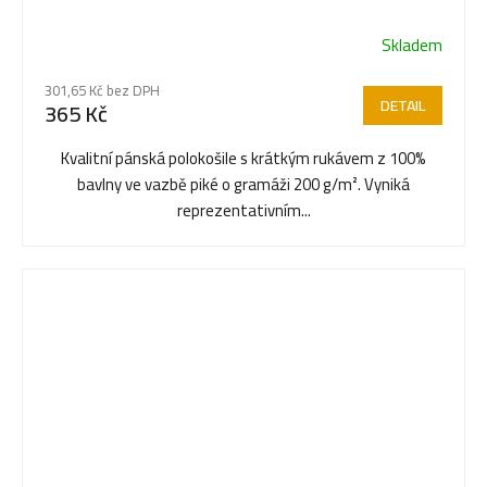
Skladem
Průměrné
hodnocení
301,65 Kč bez DPH
produktu
DETAIL
365 Kč
je
3,5
Kvalitní pánská polokošile s krátkým rukávem z 100%
z
bavlny ve vazbě piké o gramáži 200 g/m². Vyniká
5
reprezentativním...
hvězdiček.