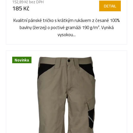
r
152,89 Kč bez DPH
produktu
DETAIL
185 Kč
je
o
5,0
Kvalitní pánské tričko s krátkým rukávem z česané 100%
z
bavlny (žerzej) o poctivé gramáži 190 g/m². Vyniká
5
d
vysokou...
hvězdiček.
u
Novinka
k
t
ů