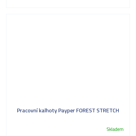
hvězdiček.
Pracovní kalhoty Payper FOREST STRETCH
Skladem
Průměrné