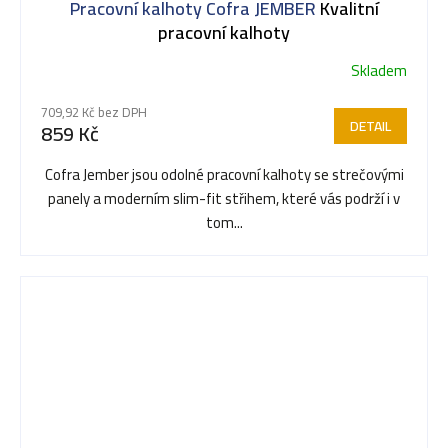
Pracovní kalhoty Cofra JEMBER
Kvalitní
pracovní kalhoty
Skladem
Průměrné
hodnocení
709,92 Kč bez DPH
produktu
DETAIL
859 Kč
je
5,0
Cofra Jember jsou odolné pracovní kalhoty se strečovými
z
panely a moderním slim-fit střihem, které vás podrží i v
5
tom...
hvězdiček.