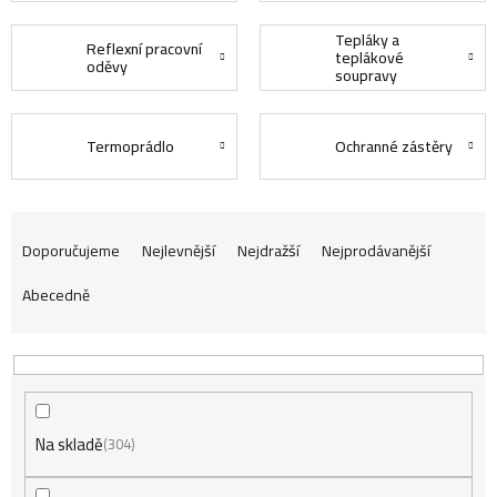
Tepláky a
Reflexní pracovní
teplákové
oděvy
soupravy
Termoprádlo
Ochranné zástěry
Ř
Doporučujeme
Nejlevnější
Nejdražší
Nejprodávanější
Abecedně
a
z
Na skladě
e
304