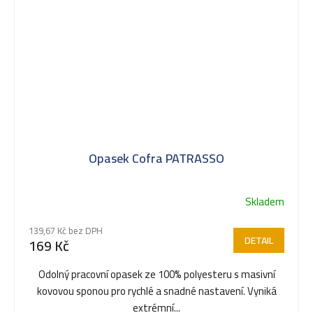
Opasek Cofra PATRASSO
Skladem
Průměrné
hodnocení
139,67 Kč bez DPH
produktu
DETAIL
169 Kč
je
5,0
Odolný pracovní opasek ze 100% polyesteru s masivní
z
kovovou sponou pro rychlé a snadné nastavení. Vyniká
5
extrémní...