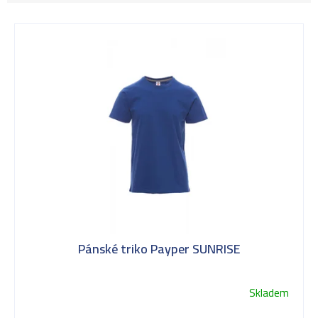
V
ý
p
i
s
Pánské triko Payper SUNRISE
p
Skladem
Průměrné
hodnocení