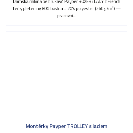
5,0
Dámská mikina bez rukávů Payper BOXER+LADY z French
z
Terry pleteniny 80% bavlna + 20% polyester (260 g/m²) —
5
pracovní...
hvězdiček.
Montérky Payper TROLLEY s laclem