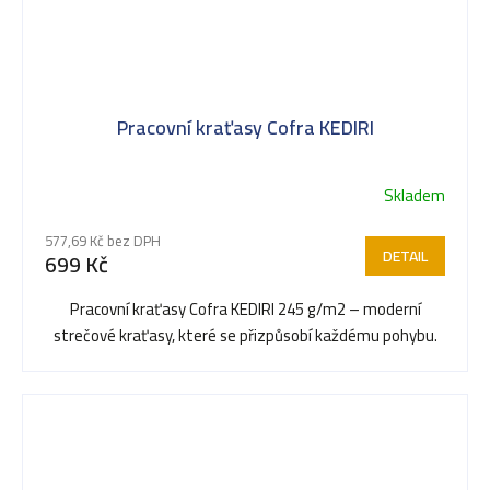
Pracovní kraťasy Cofra KEDIRI
Skladem
Průměrné
hodnocení
577,69 Kč bez DPH
produktu
DETAIL
699 Kč
je
5,0
Pracovní kraťasy Cofra KEDIRI 245 g/m2 – moderní
z
strečové kraťasy, které se přizpůsobí každému pohybu.
5
hvězdiček.