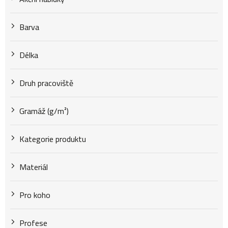
k
Barva
t
Délka
Druh pracoviště
ů
Gramáž (g/m²)
Kategorie produktu
Materiál
Pro koho
Profese