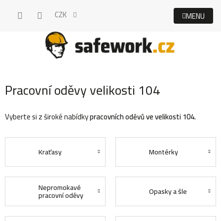
Přejít
CZK
na
obsah
Pracovní oděvy velikosti 104
Vyberte si z široké nabídky
pracovních oděvů ve velikosti 104.
Kraťasy
Montérky
Nepromokavé
Opasky a šle
pracovní oděvy