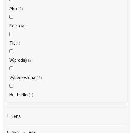
n
Akce
7
í
Novinka
3
Tip
1
p
Výprodej
13
r
Výběr sezóna
12
o
Bestseller
1
d
Cena
u
Akční nabídky