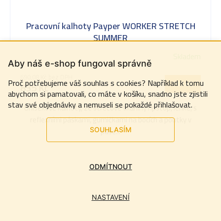
Pracovní kalhoty Payper WORKER STRETCH
SUMMER
Skladem
Aby náš e-shop fungoval správně
690,08 Kč bez DPH
Proč potřebujeme váš souhlas s cookies? Například k tomu
DETAIL
835 Kč
abychom si pamatovali, co máte v košíku, snadno jste zjistili
stav své objednávky a nemuseli se pokaždé přihlašovat.
Unisexové kalhoty, ze strečové tkaniny ripstop, lehké, s
reflexními páskami, gumičkami na bocích a poutky v
pase...
SOUHLASÍM
ODMÍTNOUT
NASTAVENÍ