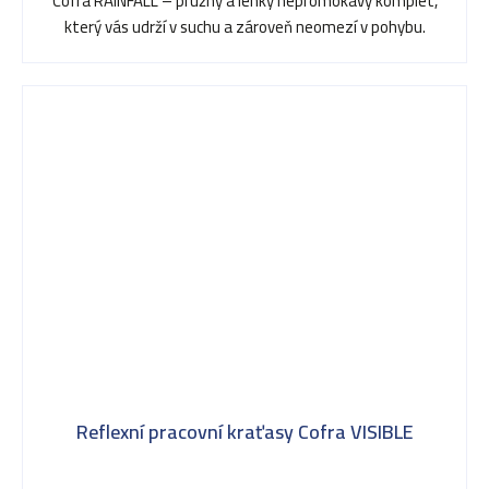
Cofra RAINFALL – pružný a lehký nepromokavý komplet,
který vás udrží v suchu a zároveň neomezí v pohybu.
Reflexní pracovní kraťasy Cofra VISIBLE