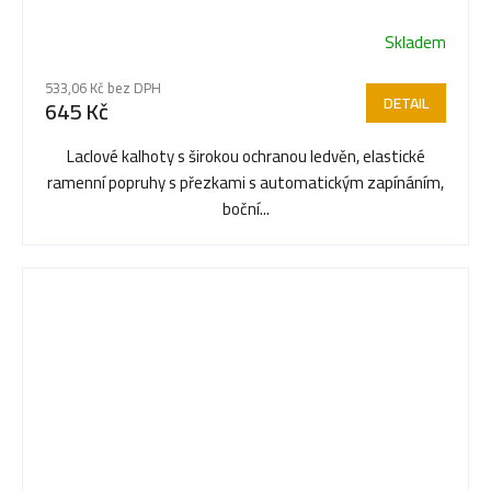
Skladem
Průměrné
hodnocení
533,06 Kč bez DPH
produktu
DETAIL
645 Kč
je
5,0
Laclové kalhoty s širokou ochranou ledvěn, elastické
z
ramenní popruhy s přezkami s automatickým zapínáním,
5
boční...
hvězdiček.