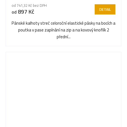
hodnocení
od 741,32 Kč bez DPH
produktu
DETAIL
897 Kč
od
je
5,0
Pánské kalhoty streč celoroční elastické pásky na bocích a
z
poutka v pase zapínání na zip a na kovový knoflík 2
5
přední...
hvězdiček.