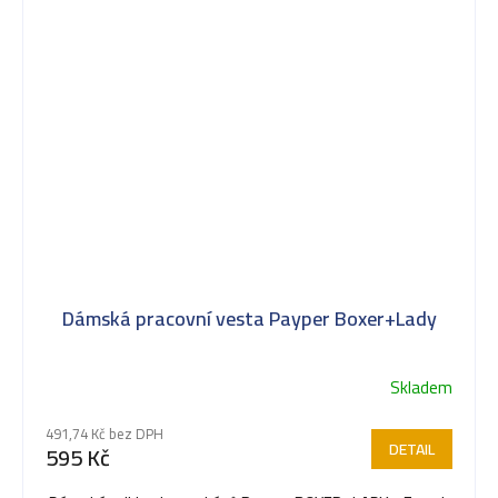
Dámská pracovní vesta Payper Boxer+Lady
Skladem
Průměrné
hodnocení
491,74 Kč bez DPH
produktu
DETAIL
595 Kč
je