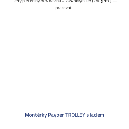
Terry pleteniny 80% bavlna + 20% polyester (260 g/m²) —
5
pracovní...
hvězdiček.
Montérky Payper TROLLEY s laclem