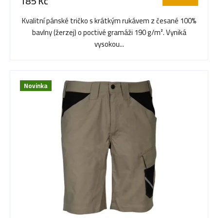
185 Kč
je
o
5,0
Kvalitní pánské tričko s krátkým rukávem z česané 100%
z
bavlny (žerzej) o poctivé gramáži 190 g/m². Vyniká
5
d
vysokou...
hvězdiček.
u
Novinka
k
t
ů