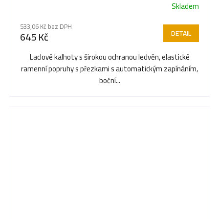
Skladem
Průměrné
hodnocení
533,06 Kč bez DPH
produktu
DETAIL
645 Kč
je
5,0
Laclové kalhoty s širokou ochranou ledvěn, elastické
z
ramenní popruhy s přezkami s automatickým zapínáním,
5
boční...
hvězdiček.