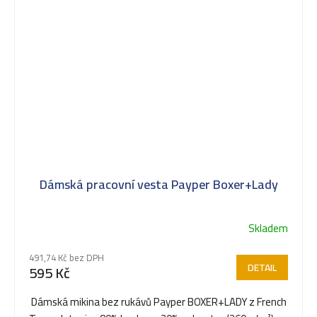
Dámská pracovní vesta Payper Boxer+Lady
Skladem
Průměrné
hodnocení
491,74 Kč bez DPH
produktu
DETAIL
595 Kč
je
5,0
Dámská mikina bez rukávů Payper BOXER+LADY z French
z