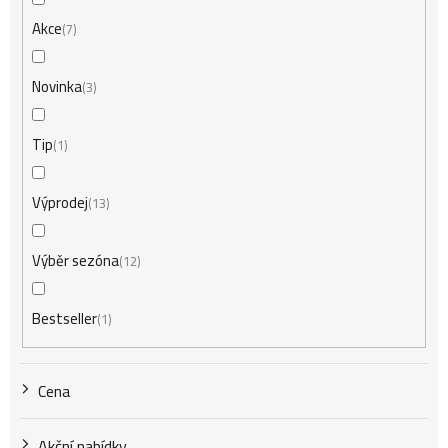
n
Akce
7
í
Novinka
3
Tip
1
p
Výprodej
13
r
Výběr sezóna
12
o
Bestseller
1
d
Cena
u
Akční nabídky