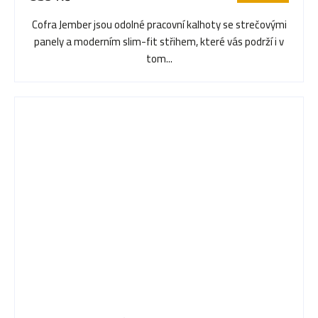
je
5,0
Cofra Jember jsou odolné pracovní kalhoty se strečovými
z
panely a moderním slim-fit střihem, které vás podrží i v
5
tom...
hvězdiček.