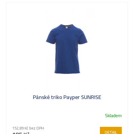
V
ý
p
i
s
Pánské triko Payper SUNRISE
p
Skladem
Průměrné
r
hodnocení
152,89 Kč bez DPH
produktu
DETAIL