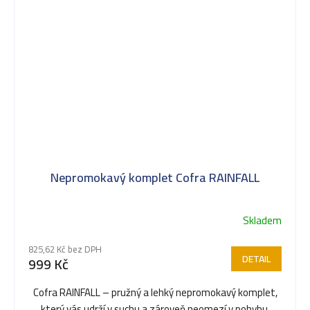
Nepromokavý komplet Cofra RAINFALL
Skladem
825,62 Kč bez DPH
DETAIL
999 Kč
Cofra RAINFALL – pružný a lehký nepromokavý komplet,
který vás udrží v suchu a zároveň neomezí v pohybu.