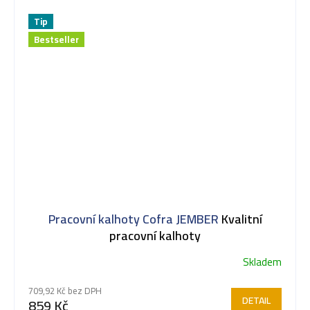
Tip
Bestseller
Pracovní kalhoty Cofra JEMBER
Kvalitní
pracovní kalhoty
Skladem
Průměrné
hodnocení
709,92 Kč bez DPH
produktu
DETAIL
859 Kč