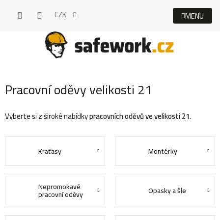
Přejít
CZK
na
obsah
Pracovní oděvy velikosti 21
Vyberte si z široké nabídky
pracovních oděvů ve velikosti 21.
Kraťasy
Montérky
Nepromokavé
Opasky a šle
pracovní oděvy