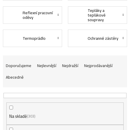
Tepláky a
Reflexní pracovní
teplákové
oděvy
soupravy
Termoprádlo
Ochranné zástěry
Ř
Doporučujeme
Nejlevnější
Nejdražší
Nejprodávanější
Abecedně
a
z
Na skladě
e
303