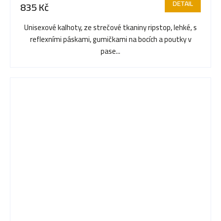
DETAIL
835 Kč
Unisexové kalhoty, ze strečové tkaniny ripstop, lehké, s
reflexními páskami, gumičkami na bocích a poutky v
pase...