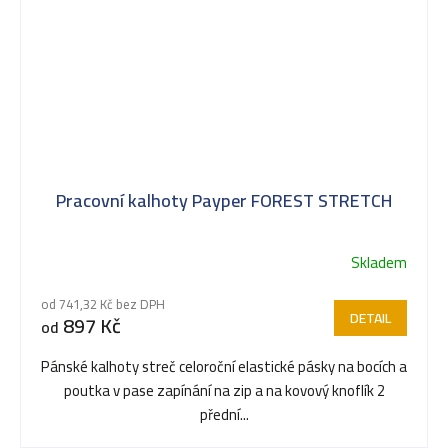
Pracovní kalhoty Payper FOREST STRETCH
Skladem
Průměrné
hodnocení
od 741,32 Kč bez DPH
produktu
DETAIL
897 Kč
od
je
5,0
Pánské kalhoty streč celoroční elastické pásky na bocích a
z
poutka v pase zapínání na zip a na kovový knoflík 2
5
přední...
hvězdiček.