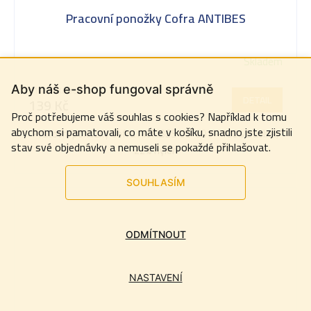
Pracovní ponožky Cofra ANTIBES
Skladem
Aby náš e-shop fungoval správně
114,88 Kč bez DPH
DETAIL
139 Kč
Proč potřebujeme váš souhlas s cookies? Například k tomu
abychom si pamatovali, co máte v košíku, snadno jste zjistili
Pracovní ponožky Cofra ANTIBES CC-001 - 100% Bavlna,
stav své objednávky a nemuseli se pokaždé přihlašovat.
22% nylon
SOUHLASÍM
ODMÍTNOUT
NASTAVENÍ