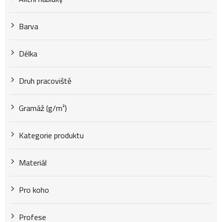
k
Barva
t
Délka
Druh pracoviště
ů
Gramáž (g/m²)
Kategorie produktu
Materiál
Pro koho
Profese