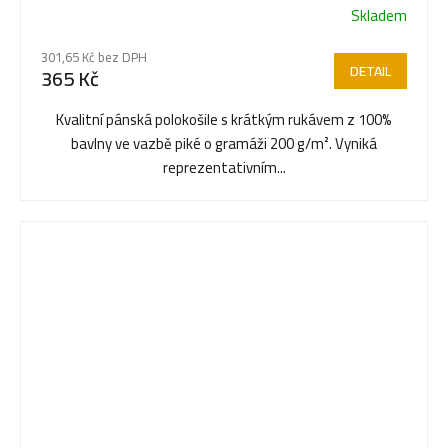
Skladem
Průměrné
hodnocení
301,65 Kč bez DPH
produktu
DETAIL
365 Kč
je
3,5
Kvalitní pánská polokošile s krátkým rukávem z 100%
z
bavlny ve vazbě piké o gramáži 200 g/m². Vyniká
5
reprezentativním...
hvězdiček.