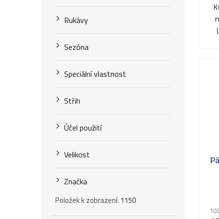
t
5,0
K
k
z
ů
r
Rukávy
t
5
hv
ů
Sezóna
Speciální vlastnost
Střih
Účel použití
Velikost
Pá
Značka
Položek k zobrazení:
1150
103