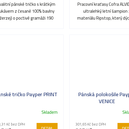
valitní pánské tričko s krátkým
Pracovní kraťasy Cofra ALVI
ukávem z česané 100% bavlny
ultralehký letní šampion 
(žerzej) o poctivé gramáži 190
materiálu Ripstop, který dý
ězdiček.
g/m². Vyniká vysokou...
neomezuje v pohybu
nské tričko Payper PRINT
Pánská polokošile Pay
VENICE
Skladem
Sk
Průměrné
hodnocení
,31 Kč bez DPH
301,65 Kč bez DPH
produktu
DETAIL
DET