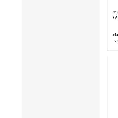
541
6
el
v 