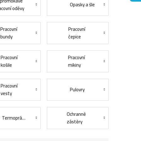
promokavé
Opasky a šle
acovní oděvy
Pracovní
Pracovní
bundy
čepice
Pracovní
Pracovní
košile
mikiny
Pracovní
Pulovry
vesty
Ochranné
Termoprádlo
zástěry