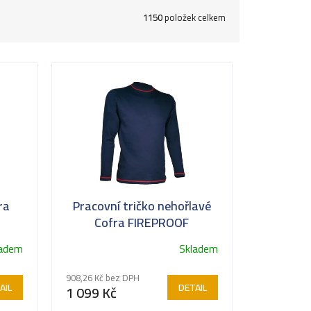
1150
položek celkem
ra
Pracovní tričko nehořlavé
Cofra FIREPROOF
ladem
Skladem
908,26 Kč bez DPH
AIL
DETAIL
1 099 Kč