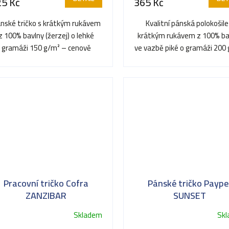
25 Kč
365 Kč
je
3,5
nské tričko s krátkým rukávem
Kvalitní pánská polokošile
z
z 100% bavlny (žerzej) o lehké
krátkým rukávem z 100% ba
5
gramáži 150 g/m² – cenově
ve vazbě piké o gramáži 200 
hvězdiček.
dostupný základ ideální pro...
Vyniká reprezentativním.
Pracovní tričko Cofra
Pánské tričko Paype
ZANZIBAR
SUNSET
Skladem
Sk