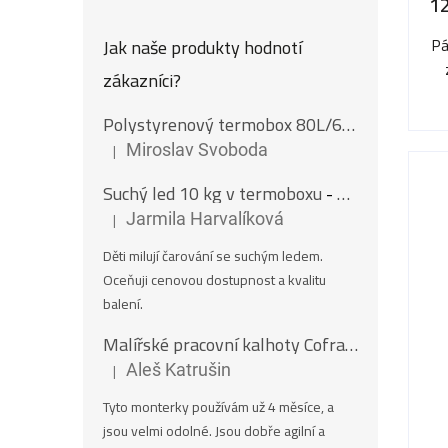
1
Jak naše produkty hodnotí
Pá
zákazníci?
Polystyrenový termobox 80L/62Kg
|
Miroslav Svoboda
Hodnocení produktu je 5 z 5 hvězdiček.
Suchý led 10 kg v termoboxu
- Nugety 16 mm
|
Jarmila Harvalíková
Hodnocení produktu je 5 z 5 hvězdiček.
Děti milují čarování se suchým ledem.
Oceňuji cenovou dostupnost a kvalitu
balení.
Malířské pracovní kalhoty Cofra SALISBOURG
|
Aleš Katrušin
Hodnocení produktu je 5 z 5 hvězdiček.
Tyto monterky používám už 4 měsíce, a
jsou velmi odolné. Jsou dobře agilní a