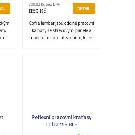
hodnocení
709,92 Kč bez DPH
produktu
AIL
DETAIL
859 Kč
je
5,0
átkým
Cofra Jember jsou odolné pracovní
z
em.
kalhoty se strečovými panely a
5
g/m²
moderním slim-fit střihem, které
hvězdiček.
vás podrží i v tom...
et
Reflexní pracovní kraťasy
Cofra VISIBLE