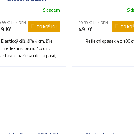
Skladem
Sk
,99 Kč bez DPH
40,50 Kč bez DPH
DO KOŠÍKU
DO KOŠ
19 Kč
49 Kč
Elastický kříž, šíře 4 cm, šíře
Reflexní opasek 4 x 100 
reflexního pruhu 1,5 cm,
astavitelná šířka i délka pásů,
zapínání na přezku. –...