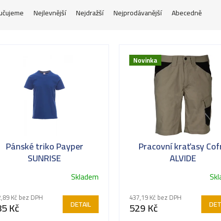
učujeme
Nejlevnější
Nejdražší
Nejprodávanější
Abecedně
Novinka
Pánské triko Payper
Pracovní kraťasy Cof
SUNRISE
ALVIDE
Skladem
Sk
ůměrné
dnocení
,89 Kč bez DPH
437,19 Kč bez DPH
oduktu
DETAIL
DET
85 Kč
529 Kč