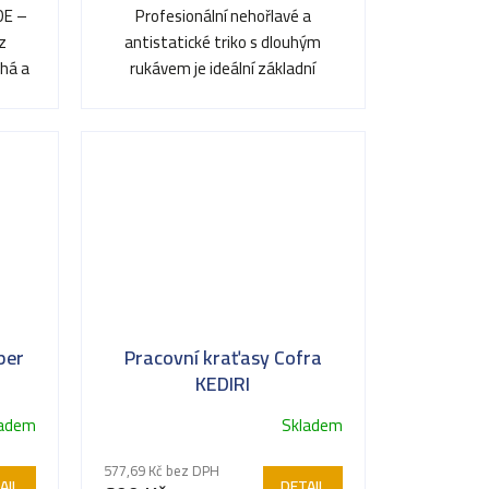
DE –
Profesionální nehořlavé a
z
antistatické triko s dlouhým
chá a
rukávem je ideální základní
vrstvou pro bezpečnou práci v
ATEX...
per
Pracovní kraťasy Cofra
KEDIRI
ladem
Skladem
Průměrné
hodnocení
577,69 Kč bez DPH
produktu
AIL
DETAIL