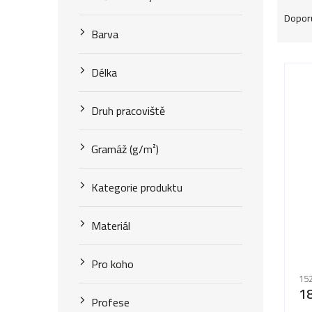
Ř
Dopor
a
Barva
z
V
Délka
e
ý
n
Druh pracoviště
p
í
i
Gramáž (g/m²)
p
s
r
Kategorie produktu
p
o
r
Materiál
d
o
Pr
u
Pro koho
ho
d
152
k
pr
1
u
Profese
je