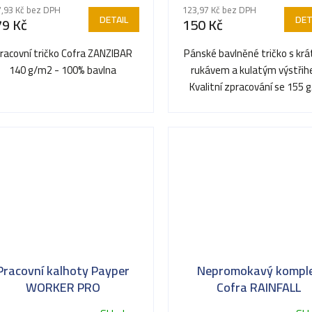
,93 Kč bez DPH
123,97 Kč bez DPH
DETAIL
DET
79 Kč
150 Kč
racovní tričko Cofra ZANZIBAR
Pánské bavlněné tričko s kr
140 g/m2 - 100% bavlna
rukávem a kulatým výstřih
Kvalitní zpracování se 155 
doplňuje 1,5 cm pružný...
Pracovní kalhoty Payper
Nepromokavý kompl
WORKER PRO
Cofra RAINFALL