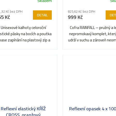
Skladem
Sk
,32 Kč bez DPH
825,62 Kč bez DPH
DETAIL
DET
55 Kč
999 Kč
Unisexové kalhoty celoroční
Cofra RAINFALL – pružný a l
astické pásky na bocích a poutka
nepromokavý komplet, kter
pase zapínání na plastový zip a
udrží v suchu a zároveň neom
na kovový knoflík 2...
pohybu.
Reflexní elastický KŘÍŽ
Reflexní opasek 4 x 10
CROSS, oranžový