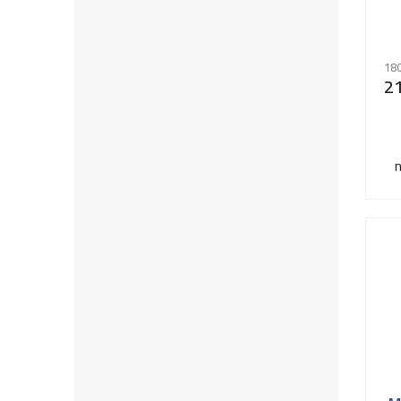
180
2
n