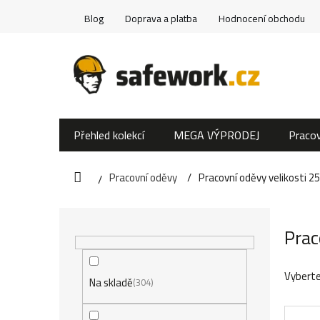
Přejít
Blog
Doprava a platba
Hodnocení obchodu
na
obsah
Přehled kolekcí
MEGA VÝPRODEJ
Pracov
Pracovní oděvy
Pracovní oděvy velikosti 2
Domů
P
Prac
o
s
Vyberte
Na skladě
304
t