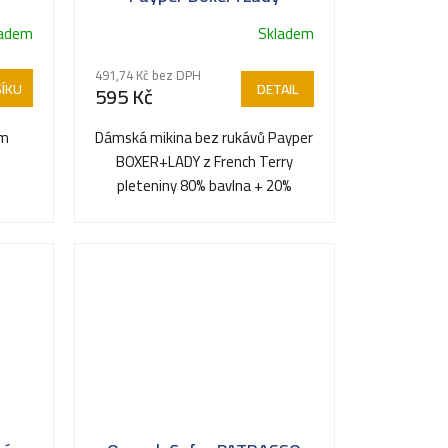
ladem
Skladem
Průměrné
hodnocení
491,74 Kč bez DPH
produktu
ÍKU
DETAIL
595 Kč
je
5,0
cm
Dámská mikina bez rukávů Payper
z
BOXER+LADY z French Terry
5
pleteniny 80% bavlna + 20%
hvězdiček.
polyester (260 g/m²) — pracovní...