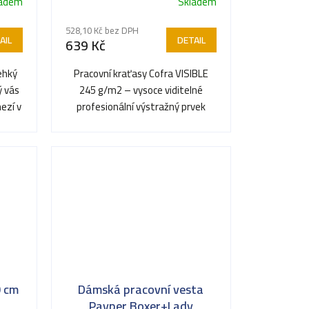
ladem
Skladem
528,10 Kč bez DPH
AIL
DETAIL
639 Kč
ehký
Pracovní kraťasy Cofra VISIBLE
ý vás
245 g/m2 – vysoce viditelné
ezí v
profesionální výstražný prvek
splňující nejpřísnější...
0 cm
Dámská pracovní vesta
Payper Boxer+Lady