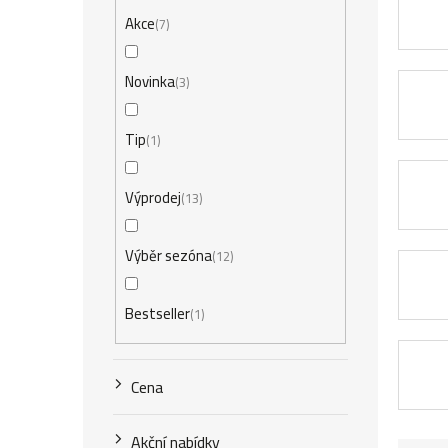
r
Akce
7
a
n
Novinka
3
n
Tip
1
í
p
Výprodej
13
a
Výběr sezóna
12
n
e
Bestseller
1
l
Cena
Akční nabídky