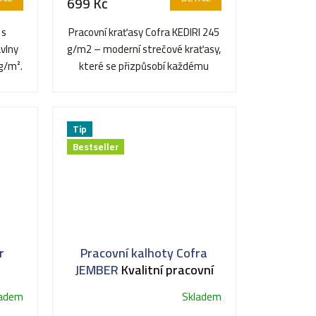
699 Kč
je
5,0
 s
Pracovní kraťasy Cofra KEDIRI 245
z
vlny
g/m2 – moderní strečové kraťasy,
5
g/m².
které se přizpůsobí každému
hvězdiček.
..
pohybu.
Tip
Bestseller
r
Pracovní kalhoty Cofra
JEMBER
Kvalitní pracovní
kalhoty
ladem
Skladem
Průměrné