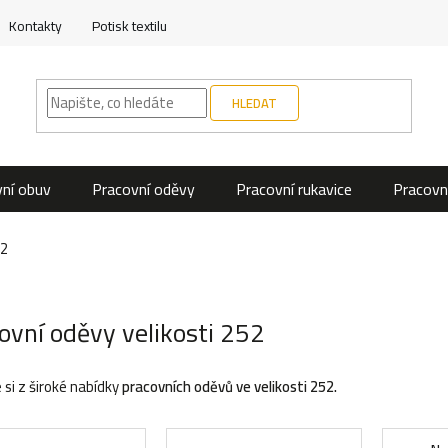
Kontakty
Potisk textilu
HLEDAT
ní obuv
Pracovní oděvy
Pracovní rukavice
Pracovn
52
ovní oděvy velikosti 252
 si z široké nabídky
pracovních oděvů ve velikosti 252.