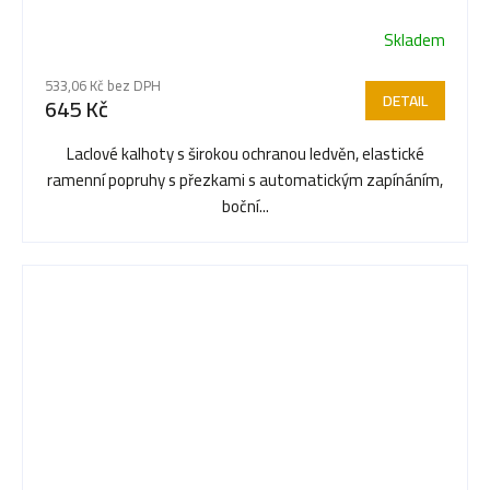
Skladem
Průměrné
hodnocení
533,06 Kč bez DPH
produktu
DETAIL
645 Kč
je
5,0
Laclové kalhoty s širokou ochranou ledvěn, elastické
z
ramenní popruhy s přezkami s automatickým zapínáním,
5
boční...
hvězdiček.