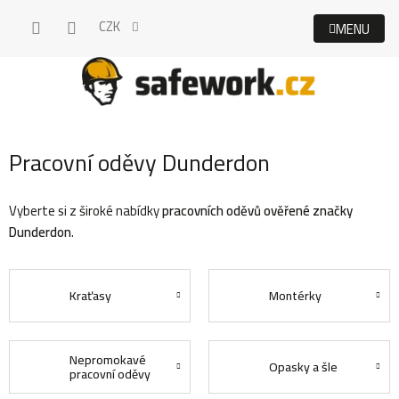
Přejít
CZK
na
obsah
Pracovní oděvy Dunderdon
Vyberte si z široké nabídky
pracovních oděvů ověřené značky
Dunderdon
.
Kraťasy
Montérky
Nepromokavé
Opasky a šle
pracovní oděvy