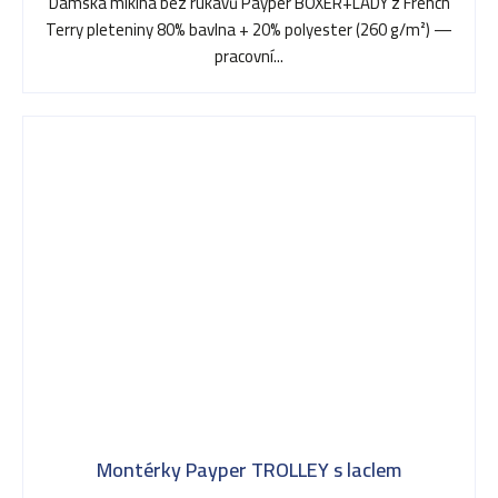
Dámská mikina bez rukávů Payper BOXER+LADY z French
z
Terry pleteniny 80% bavlna + 20% polyester (260 g/m²) —
5
pracovní...
hvězdiček.
Montérky Payper TROLLEY s laclem