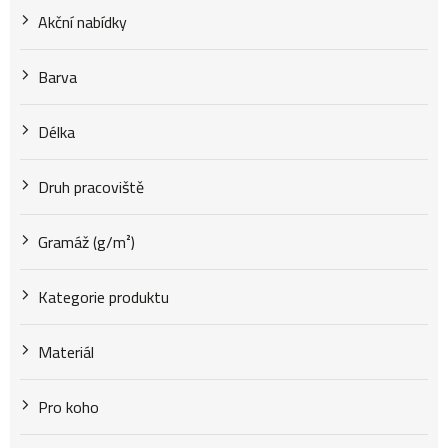
u
Akční nabídky
k
Barva
t
Délka
Druh pracoviště
ů
Gramáž (g/m²)
Kategorie produktu
Materiál
Pro koho