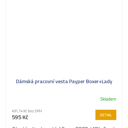
Dámská pracovní vesta Payper Boxer+Lady
Skladem
Průměrné
hodnocení
491,74 Kč bez DPH
produktu
DETAIL
595 Kč
je
5,0