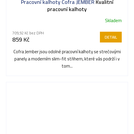
Pracovní kalhoty Cofra JEMBER
Kvalitní
pracovní kalhoty
Skladem
Průměrné
hodnocení
709,92 Kč bez DPH
produktu
DETAIL
859 Kč
je
5,0
Cofra Jember jsou odolné pracovní kalhoty se strečovými
z
panely a moderním slim-fit střihem, které vás podrží i v
5
tom...
hvězdiček.