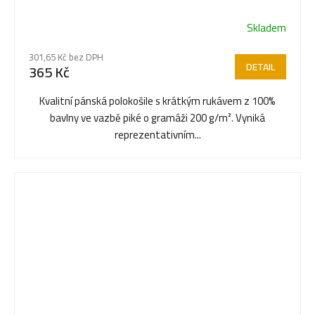
Skladem
Průměrné
hodnocení
301,65 Kč bez DPH
produktu
DETAIL
365 Kč
je
3,5
Kvalitní pánská polokošile s krátkým rukávem z 100%
z
bavlny ve vazbě piké o gramáži 200 g/m². Vyniká
5
reprezentativním...
hvězdiček.