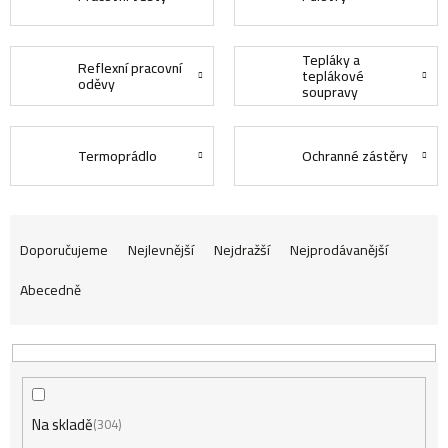
Tepláky a
Reflexní pracovní
teplákové
oděvy
soupravy
Termoprádlo
Ochranné zástěry
Ř
Doporučujeme
Nejlevnější
Nejdražší
Nejprodávanější
Abecedně
a
z
Na skladě
e
304