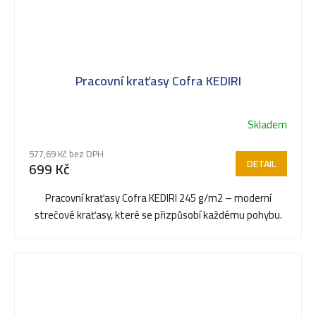
Pracovní kraťasy Cofra KEDIRI
Skladem
Průměrné
hodnocení
577,69 Kč bez DPH
produktu
DETAIL
699 Kč
je
5,0
Pracovní kraťasy Cofra KEDIRI 245 g/m2 – moderní
z
strečové kraťasy, které se přizpůsobí každému pohybu.
5
hvězdiček.