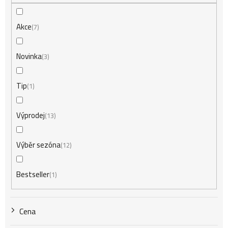
n
Akce
7
í
Novinka
3
Tip
1
p
Výprodej
13
r
Výběr sezóna
12
o
Bestseller
1
d
Cena