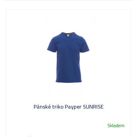
V
ý
p
i
s
Pánské triko Payper SUNRISE
p
Skladem
Průměrné
hodnocení