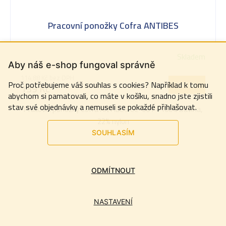
Pracovní ponožky Cofra ANTIBES
Skladem
Aby náš e-shop fungoval správně
114,88 Kč bez DPH
Proč potřebujeme váš souhlas s cookies? Například k tomu
DETAIL
139 Kč
abychom si pamatovali, co máte v košíku, snadno jste zjistili
stav své objednávky a nemuseli se pokaždé přihlašovat.
Pracovní ponožky Cofra ANTIBES CC-001 - 100% Bavlna,
22% nylon
SOUHLASÍM
ODMÍTNOUT
NASTAVENÍ