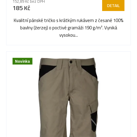
r
152,89 Kč bez DPH
produktu
DETAIL
185 Kč
je
o
5,0
Kvalitní pánské tričko s krátkým rukávem z česané 100%
z
bavlny (žerzej) o poctivé gramáži 190 g/m². Vyniká
5
d
vysokou...
hvězdiček.
u
Novinka
k
t
ů