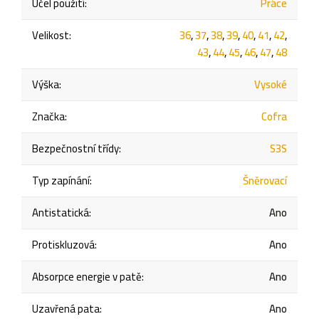
Účel použití
:
Práce
Velikost
:
36
,
37
,
38
,
39
,
40
,
41
,
42
,
43
,
44
,
45
,
46
,
47
,
48
Výška
:
Vysoké
Značka
:
Cofra
Bezpečnostní třídy
:
S3S
Typ zapínání
:
Šněrovací
Antistatická
:
Ano
Protiskluzová
:
Ano
Absorpce energie v patě
:
Ano
Uzavřená pata
:
Ano