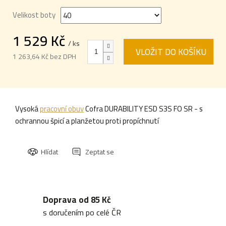
Velikost boty
1 529 Kč
/ ks
VLOŽIT DO KOŠÍKU
1 263,64 Kč bez DPH
Měrná
cena:
Vysoká
pracovní obuv
Cofra DURABILITY ESD S3S FO SR - s
ochrannou špicí a planžetou proti propíchnutí
Hlídat
Zeptat se
Doprava od 85 Kč
s doručením po celé ČR