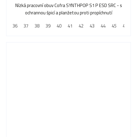
Nízká pracovní obuv Cofra SYNTHPOP S1 P ESD SRC - s
ochrannou špicí a planžetou proti propíchnutí
36
37
38
39
40
41
42
43
44
45
46
4