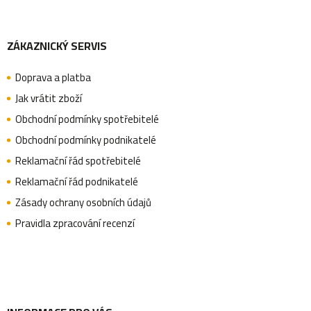
Z
ZÁKAZNICKÝ SERVIS
á
Doprava a platba
p
Jak vrátit zboží
Obchodní podmínky spotřebitelé
a
Obchodní podmínky podnikatelé
Reklamační řád spotřebitelé
Reklamační řád podnikatelé
t
Zásady ochrany osobních údajů
Pravidla zpracování recenzí
í