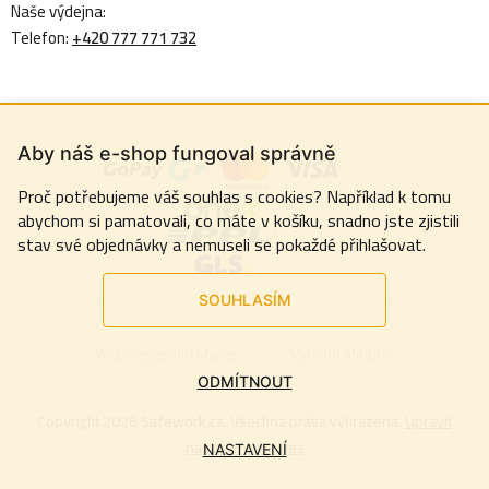
Naše výdejna:
Telefon:
+420 777 771 732
Aby náš e-shop fungoval správně
Proč potřebujeme váš souhlas s cookies? Například k tomu
abychom si pamatovali, co máte v košíku, snadno jste zjistili
stav své objednávky a nemuseli se pokaždé přihlašovat.
SOUHLASÍM
Webdesign:
Jiří Mareš
Vytvořil Shoptet
ODMÍTNOUT
Copyright 2026
Safework.cz
. Všechna práva vyhrazena.
Upravit
nastavení cookies
NASTAVENÍ