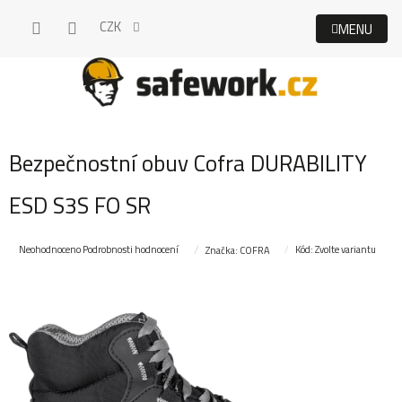
Přejít
CZK
na
obsah
Bezpečnostní obuv Cofra DURABILITY
ESD S3S FO SR
Průměrné
Neohodnoceno
Podrobnosti hodnocení
Kód:
Zvolte variantu
Značka:
COFRA
hodnocení
produktu
je
0,0
z
5
hvězdiček.