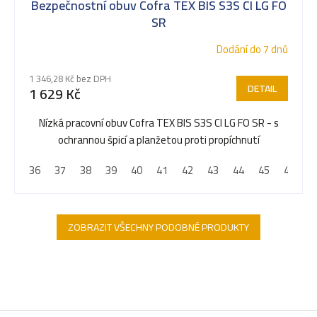
Bezpečnostní obuv Cofra TEX BIS S3S CI LG FO
SR
Dodání do 7 dnů
1 346,28 Kč bez DPH
DETAIL
1 629 Kč
Nízká pracovní obuv Cofra TEX BIS S3S CI LG FO SR - s
ochrannou špicí a planžetou proti propíchnutí
36
37
38
39
40
41
42
43
44
45
46
4
ZOBRAZIT VŠECHNY PODOBNÉ PRODUKTY