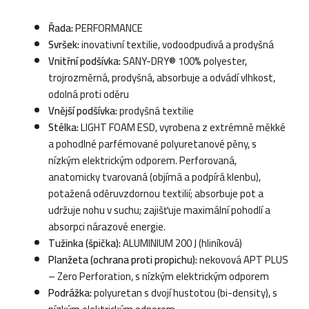
Řada:
PERFORMANCE
Svršek:
inovativní textilie, vodoodpudivá a prodyšná
Vnitřní podšívka:
SANY-DRY® 100% polyester,
trojrozměrná, prodyšná, absorbuje a odvádí vlhkost,
odolná proti oděru
Vnější podšívka:
prodyšná textilie
Stélka:
LIGHT FOAM ESD, vyrobena z extrémně měkké
a pohodlné parfémované polyuretanové pěny, s
nízkým elektrickým odporem. Perforovaná,
anatomicky tvarovaná (objímá a podpírá klenbu),
potažená oděruvzdornou textilií; absorbuje pot a
udržuje nohu v suchu; zajišťuje maximální pohodlí a
absorpci nárazové energie.
Tužinka (špička):
ALUMINIUM 200 J (hliníková)
Planžeta (ochrana proti propichu):
nekovová APT PLUS
– Zero Perforation, s nízkým elektrickým odporem
Podrážka:
polyuretan s dvojí hustotou (bi-density), s