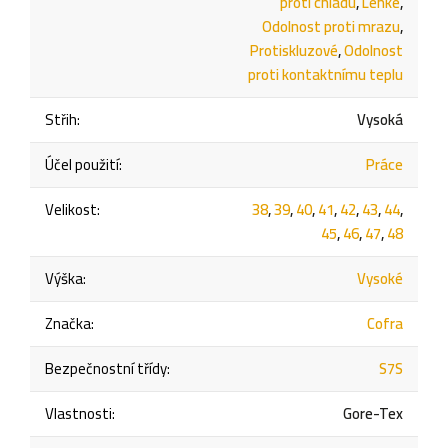
proti chladu
,
Lehké
,
Odolnost proti mrazu
,
Protiskluzové
,
Odolnost
proti kontaktnímu teplu
Střih
:
Vysoká
Účel použití
:
Práce
Velikost
:
38
,
39
,
40
,
41
,
42
,
43
,
44
,
45
,
46
,
47
,
48
Výška
:
Vysoké
Značka
:
Cofra
Bezpečnostní třídy
:
S7S
Vlastnosti
:
Gore-Tex