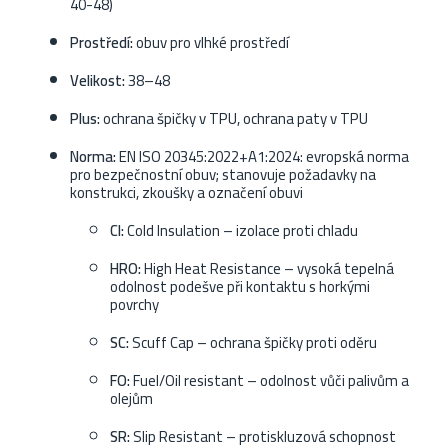
40-48)
Prostředí:
obuv pro vlhké prostředí
Velikost:
38–48
Plus:
ochrana špičky v TPU, ochrana paty v TPU
Norma:
EN ISO 20345:2022+A1:2024: evropská norma
pro bezpečnostní obuv; stanovuje požadavky na
konstrukci, zkoušky a označení obuvi
CI:
Cold Insulation – izolace proti chladu
HRO:
High Heat Resistance – vysoká tepelná
odolnost podešve při kontaktu s horkými
povrchy
SC:
Scuff Cap – ochrana špičky proti oděru
FO:
Fuel/Oil resistant – odolnost vůči palivům a
olejům
SR:
Slip Resistant – protiskluzová schopnost