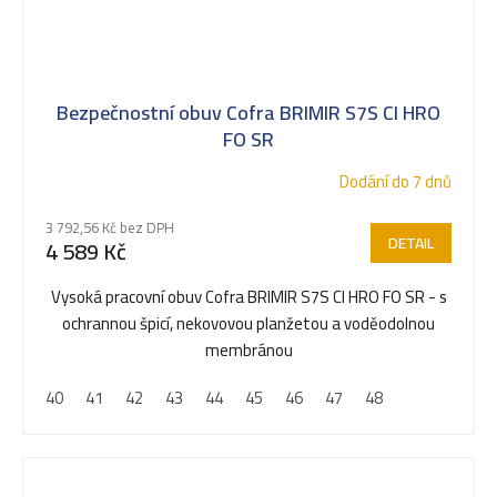
Bezpečnostní obuv Cofra BRIMIR S7S CI HRO
FO SR
Dodání do 7 dnů
3 792,56 Kč bez DPH
DETAIL
4 589 Kč
Vysoká pracovní obuv Cofra BRIMIR S7S CI HRO FO SR - s
ochrannou špicí, nekovovou planžetou a voděodolnou
membránou
40
41
42
43
44
45
46
47
48