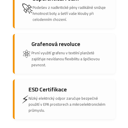
🚀
Podešev z nadkritické pěny radikálně snižuje
hmotnost boty a šetří vaše klouby při
celodenním chození.
Grafenová revoluce
⚛️
První využití grafenu v textilní planžetě
zajišťuje nevídanou flexibilitu a špičkovou
pevnost.
ESD Certifikace
⚡
Nízký elektrický odpor zaručuje bezpečné
použití v EPA prostorech a mikroelektronickém
průmyslu.