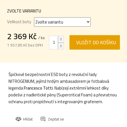
ZVOLTE VARIANTU
Velikost boty
2 369 Kč
/ ks
VLOŽIT DO KOŠÍKU
1 957,85 Kč bez DPH
Měrná
cena:
Špičkové bezpečnostní ESD boty z revoluční řady
NITROGENIUM, jejímž hrdým ambasadorem je fotbalová
legenda
Francesco Totti
. Nabízejí extrémní lehkost díky
podešvi z nadkritické pěny (Supercritical Foam) a převratnou
ochranu proti propíchnutí s integrovaným grafenem.
Hlídat
Zeptat se