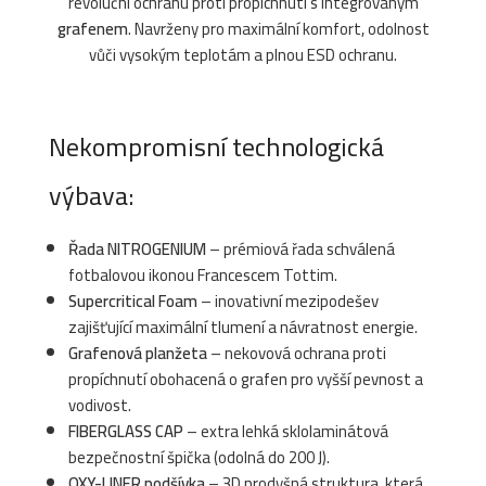
revoluční ochranu proti propíchnutí s integrovaným
grafenem
. Navrženy pro maximální komfort, odolnost
vůči vysokým teplotám a plnou ESD ochranu.
Nekompromisní technologická
výbava:
Řada NITROGENIUM
– prémiová řada schválená
fotbalovou ikonou Francescem Tottim.
Supercritical Foam
– inovativní mezipodešev
zajišťující maximální tlumení a návratnost energie.
Grafenová planžeta
– nekovová ochrana proti
propíchnutí obohacená o grafen pro vyšší pevnost a
vodivost.
FIBERGLASS CAP
– extra lehká sklolaminátová
bezpečnostní špička (odolná do 200 J).
OXY-LINER podšívka
– 3D prodyšná struktura, která