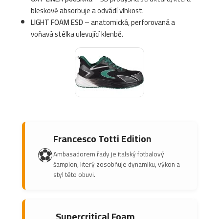
bleskově absorbuje a odvádí vlhkost.
LIGHT FOAM ESD
– anatomická, perforovaná a
voňavá stélka ulevující klenbě.
Francesco Totti Edition
⚽
Ambasadorem řady je italský fotbalový
šampion, který zosobňuje dynamiku, výkon a
styl této obuvi.
Supercritical Foam