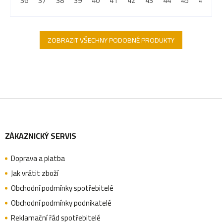
36
37
38
39
40
41
42
43
44
45
46
4
ZOBRAZIT VŠECHNY PODOBNÉ PRODUKTY
Z
ZÁKAZNICKÝ SERVIS
á
Doprava a platba
p
Jak vrátit zboží
Obchodní podmínky spotřebitelé
a
Obchodní podmínky podnikatelé
Reklamační řád spotřebitelé