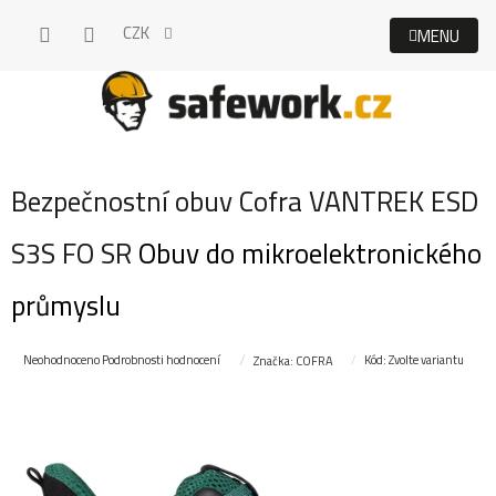
Přejít
CZK
na
obsah
Bezpečnostní obuv Cofra VANTREK ESD
S3S FO SR
Obuv do mikroelektronického
průmyslu
Průměrné
Neohodnoceno
Podrobnosti hodnocení
Kód:
Zvolte variantu
Značka:
COFRA
hodnocení
produktu
je
0,0
z