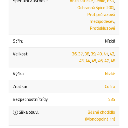
Speciální vlastnost
:
Antistatické
,
Lehké
,
ESD
,
Ochranná špice 200J
,
Protiprůrazová
mezipodešev
,
Protiskluzové
Střih
:
Nízká
Velikost
:
36
,
37
,
38
,
39
,
40
,
41
,
42
,
43
,
44
,
45
,
46
,
47
,
48
Výška
:
Nízké
Značka
:
Cofra
Bezpečnostní třídy
:
S3S
Šířka obuvi
:
Běžné chodidlo
?
(Mondopoint 11)