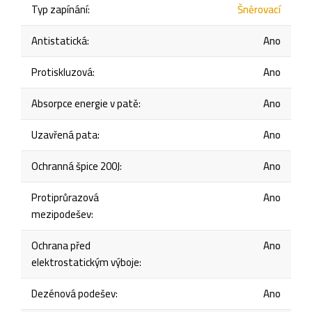
Typ zapínání
:
Šněrovací
Antistatická
:
Ano
Protiskluzová
:
Ano
Absorpce energie v patě
:
Ano
Uzavřená pata
:
Ano
Ochranná špice 200J
:
Ano
Protiprůrazová
Ano
mezipodešev
:
Ochrana před
Ano
elektrostatickým výboje
:
Dezénová podešev
:
Ano