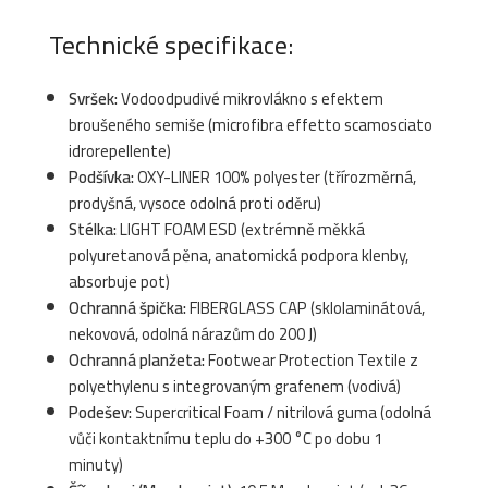
Technické specifikace:
Svršek:
Vodoodpudivé mikrovlákno s efektem
broušeného semiše (microfibra effetto scamosciato
idrorepellente)
Podšívka:
OXY-LINER 100% polyester (třírozměrná,
prodyšná, vysoce odolná proti oděru)
Stélka:
LIGHT FOAM ESD (extrémně měkká
polyuretanová pěna, anatomická podpora klenby,
absorbuje pot)
Ochranná špička:
FIBERGLASS CAP (sklolaminátová,
nekovová, odolná nárazům do 200 J)
Ochranná planžeta:
Footwear Protection Textile z
polyethylenu s integrovaným grafenem (vodivá)
Podešev:
Supercritical Foam / nitrilová guma (odolná
vůči kontaktnímu teplu do +300 °C po dobu 1
minuty)