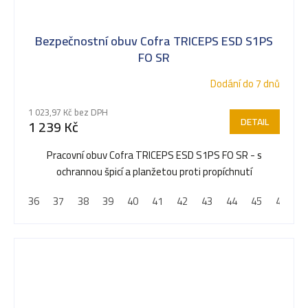
Bezpečnostní obuv Cofra TRICEPS ESD S1PS
FO SR
Dodání do 7 dnů
1 023,97 Kč bez DPH
DETAIL
1 239 Kč
Pracovní obuv Cofra TRICEPS ESD S1PS FO SR - s
ochrannou špicí a planžetou proti propíchnutí
36
37
38
39
40
41
42
43
44
45
46
4