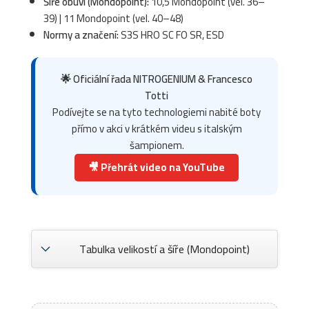
Šíře obuvi (Mondopoint):
10,5 Mondopoint (vel. 36–
39) | 11 Mondopoint (vel. 40–48)
Normy a značení:
S3S HRO SC FO SR, ESD
🌟 Oficiální řada NITROGENIUM & Francesco
Totti
Podívejte se na tyto technologiemi nabité boty
přímo v akci v krátkém videu s italským
šampionem.
🎥 Přehrát video na YouTube
Tabulka velikostí a šíře (Mondopoint)