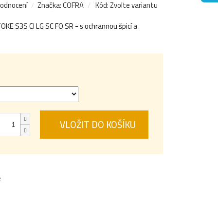
hodnocení
Značka:
COFRA
Kód:
Zvolte variantu
OKE S3S CI LG SC FO SR - s ochrannou špicí a
VLOŽIT DO KOŠÍKU
e