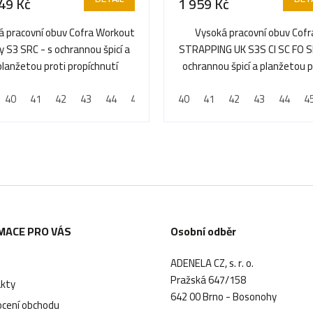
49 Kč
1 959 Kč
á pracovní obuv Cofra Workout
Vysoká pracovní obuv Cofr
y S3 SRC - s ochrannou špicí a
STRAPPING UK S3S CI SC FO S
planžetou proti propíchnutí
ochrannou špicí a planžetou p
propíchnutí
40
45
41
46
42
47
43
48
44
45
46
40
47
41
48
42
43
44
4
MACE PRO VÁS
Osobní odběr
ADENELA CZ, s. r. o.
Pražská 647/158
kty
642 00 Brno - Bosonohy
cení obchodu