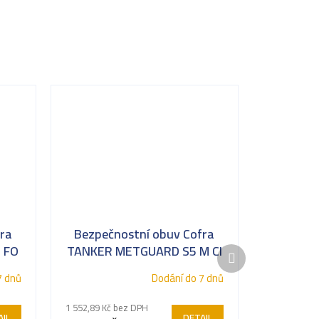
ra
Bezpečnostní obuv Cofra
C FO
TANKER METGUARD S5 M CI
Další
SRC
produkt
7 dnů
Dodání do 7 dnů
1 552,89 Kč bez DPH
IL
DETAIL