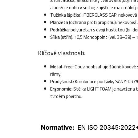
antistatická, anatomicky tvarovaná (objímá a
a udržuje nohu v suchu; zajišťuje maximální p
Tužinka (špička):
FIBERGLASS CAP, nekovová z
Planžeta (ochrana proti propichu):
nekovová 
Podrážka:
polyuretan s dvojí hustotou (bi-de
Šířka (střih):
10,5 Mondopoint (vel. 38–39) – 
Klíčové vlastnosti:
Metal-free:
Obuv neobsahuje žádné kovové so
rámy.
Prodyšnost:
Kombinace podšívky SANY-DRY® a 
Ergonomie:
Stélka LIGHT FOAM je navržena ta
tvrdém povrchu.