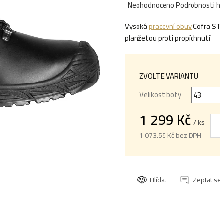
Průměrné
Neohodnoceno
Podrobnosti 
hodnocení
Vysoká
pracovní obuv
Cofra ST
produktu
planžetou proti propíchnutí
je
0,0
z
5
ZVOLTE VARIANTU
hvězdiček.
Velikost boty
1 299 Kč
/ ks
1 073,55 Kč bez DPH
Měrná
cena:
Hlídat
Zeptat s