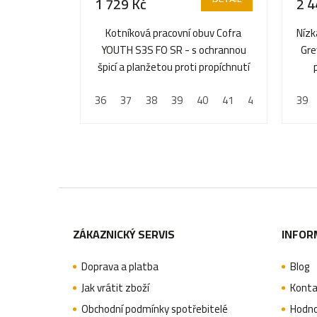
1 729 Kč
2 4
Kotníková pracovní obuv Cofra
Nízk
YOUTH S3S FO SR - s ochrannou
Gre
špicí a planžetou proti propíchnutí
36
37
38
39
40
41
42
43
39
44
Z
á
ZÁKAZNICKÝ SERVIS
INFOR
p
Doprava a platba
Blog
a
Jak vrátit zboží
Konta
t
Obchodní podmínky spotřebitelé
Hodno