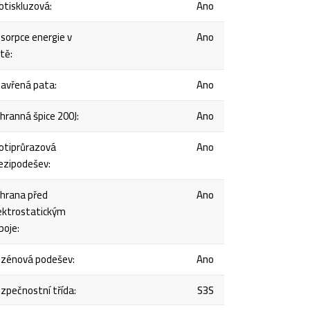
otiskluzová
:
Ano
sorpce energie v
Ano
tě
:
avřená pata
:
Ano
hranná špice 200J
:
Ano
otiprůrazová
Ano
zipodešev
:
hrana před
Ano
ektrostatickým
boje
:
zénová podešev
:
Ano
zpečnostní třída
:
S3S