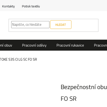
Kontakty
Potisk textilu
HLEDAT
ní obuv
Pracovní oděvy
Pracovní rukavice
Pracovn
TOKE S3S CI LG SC FO SR
Bezpečnostní obu
FO SR