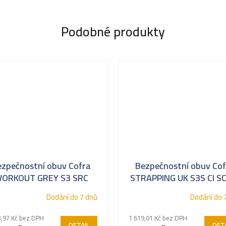
Podobné produkty
ezpečnostní obuv Cofra
Bezpečnostní obuv Cof
ORKOUT GREY S3 SRC
STRAPPING UK S3S CI S
SR
Dodání do 7 dnů
Dodání do 
3,97 Kč bez DPH
1 619,01 Kč bez DPH
DETAIL
DETA