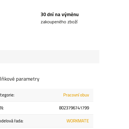
30 dní na výměnu
zakoupeného zboží
lňkové parametry
tegorie
:
Pracovní obuv
AN
:
8023796741799
delová řada
:
WORKMATE