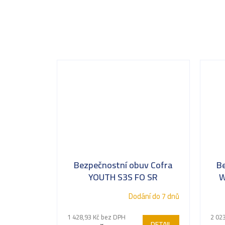
Bezpečnostní obuv Cofra
B
YOUTH S3S FO SR
W
Dodání do 7 dnů
1 428,93 Kč bez DPH
2 02
DETAIL