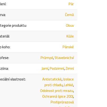
lení
:
Pár
rva
:
Černá
tegorie produktu
:
Obuv
teriál
:
Kůže
o koho
:
Pánské
ofese
:
Průmysl
,
Stavebnictví
ezóna
:
Jarní
,
Podzimní
,
Zimní
eciální vlastnost
:
Antistatické
,
Izolace
proti chladu
,
Lehké
,
Odolnost proti mrazu
,
Ochranná špice 200J
,
Protiprůrazová