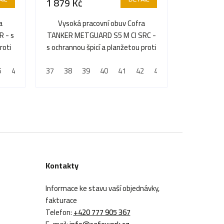
1 879 Kč
a
Vysoká pracovní obuv Cofra
R - s
TANKER METGUARD S5 M CI SRC -
roti
s ochrannou špicí a planžetou proti
propíchnutí, odolná...
5
46
37
38
39
40
41
42
43
44
45
46
Kontakty
Informace ke stavu vaší objednávky,
fakturace
Telefon:
+420 777 905 367