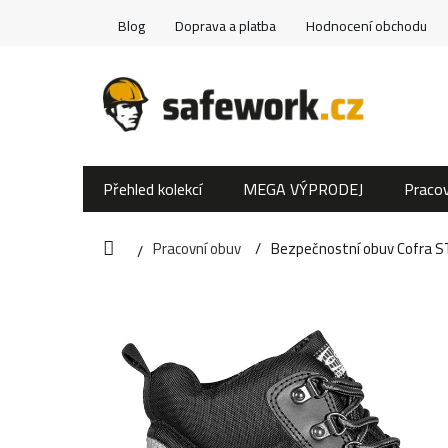
Přejít
Blog
Doprava a platba
Hodnocení obchodu
na
obsah
Přehled kolekcí
MEGA VÝPRODEJ
Pracov
Pracovní obuv
Bezpečnostní obuv Cofra S
Domů