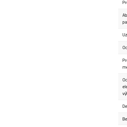
Pr
Ab
pa
Uz
Oc
Pr
me
Oc
el
vý
De
Be