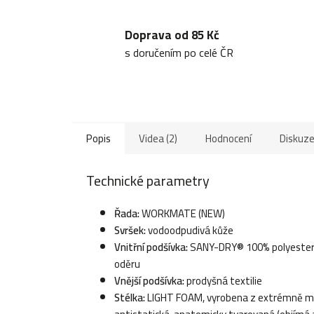
Doprava od 85 Kč
s doručením po celé ČR
Popis
Videa (2)
Hodnocení
Diskuz
Technické parametry
Řada:
WORKMATE (NEW)
Svršek:
vodoodpudivá kůže
Vnitřní podšívka:
SANY-DRY® 100% polyester, t
oděru
Vnější podšívka:
prodyšná textilie
Stélka:
LIGHT FOAM, vyrobena z extrémně mě