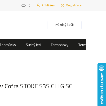
Přihlášení
Registrace
CZK
Nákupní košík
Prázdný košík
í pomůcky
Suchý led
Termoboxy
Termotašky
v Cofra STOKE S3S CI LG SC