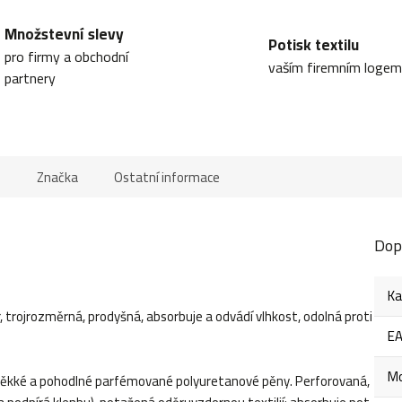
Množstevní slevy
Potisk textilu
pro firmy a obchodní
vaším firemním logem
partnery
e
Značka
Ostatní informace
Dop
Ka
rojrozměrná, prodyšná, absorbuje a odvádí vlhkost, odolná proti
E
Mo
kké a pohodlné parfémované polyuretanové pěny. Perforovaná,