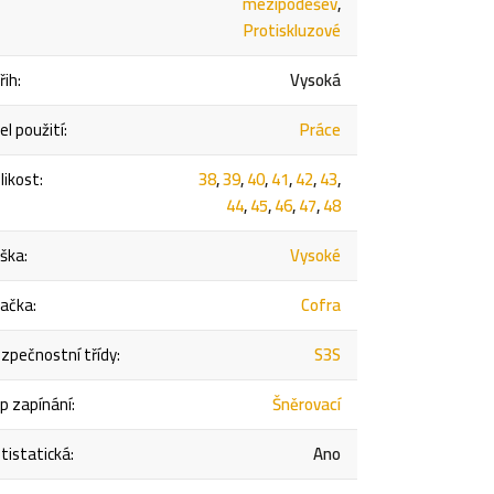
mezipodešev
,
Protiskluzové
řih
:
Vysoká
el použití
:
Práce
likost
:
38
,
39
,
40
,
41
,
42
,
43
,
44
,
45
,
46
,
47
,
48
ška
:
Vysoké
ačka
:
Cofra
zpečnostní třídy
:
S3S
p zapínání
:
Šněrovací
tistatická
:
Ano