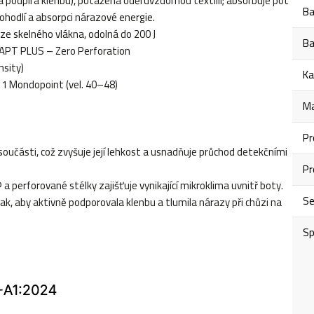
 podpírá klenbu), potažená oděruvzdornou textilií; absorbuje pot
Ba
ohodlí a absorpci nárazové energie.
e skelného vlákna, odolná do 200 J
Ba
APT PLUS – Zero Perforation
nsity)
Ka
11 Mondopoint (vel. 40–48)
Ma
Pr
učásti, což zvyšuje její lehkost a usnadňuje průchod detekčními
Pr
perforované stélky zajišťuje vynikající mikroklima uvnitř boty.
S
k, aby aktivně podporovala klenbu a tlumila nárazy při chůzi na
Sp