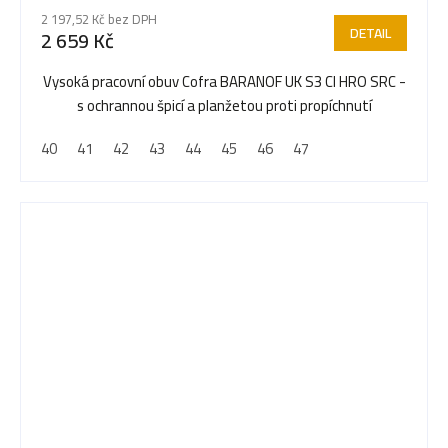
hodnocení
2 197,52 Kč bez DPH
produktu
DETAIL
2 659 Kč
je
5,0
Vysoká pracovní obuv Cofra BARANOF UK S3 CI HRO SRC -
z
s ochrannou špicí a planžetou proti propíchnutí
5
40
41
42
43
44
45
46
47
hvězdiček.