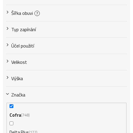
Šířka obuvi
?
Typ zapínání
Účel použití
Velikost
Výška
Značka
Cofra
748
Delta Plus
172