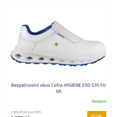
u
k
t
ů
Bezpečnostní obuv Cofra HYGIENE ESD S3S FO
SR
Skladem
1 065,29 Kč bez DPH
DETAIL