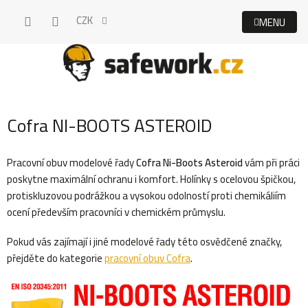
Přejít
CZK
na
obsah
Cofra NI-BOOTS ASTEROID
Pracovní obuv modelové řady
Cofra Ni-Boots Asteroid
vám při práci
poskytne maximální ochranu i komfort. Holínky s ocelovou špičkou,
protiskluzovou podrážkou a vysokou odolností proti chemikáliím
ocení především pracovníci v chemickém průmyslu.
Pokud vás zajímají i jiné modelové řady této osvědčené značky,
přejděte do kategorie
pracovní obuv Cofra
.