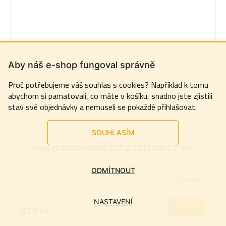
Aby náš e-shop fungoval správně
Proč potřebujeme váš souhlas s cookies? Například k tomu
abychom si pamatovali, co máte v košíku, snadno jste zjistili
stav své objednávky a nemuseli se pokaždé přihlašovat.
SOUHLASÍM
Bezpečnostní obuv Cofra TALLINN S3 SRC
ODMÍTNOUT
Skladem
685,12 Kč bez DPH
NASTAVENÍ
DETAIL
829 Kč