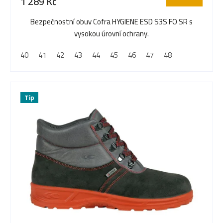
1 289 Kč
Bezpečnostní obuv Cofra HYGIENE ESD S3S FO SR s
vysokou úrovní ochrany.
40
41
42
43
44
45
46
47
48
Tip