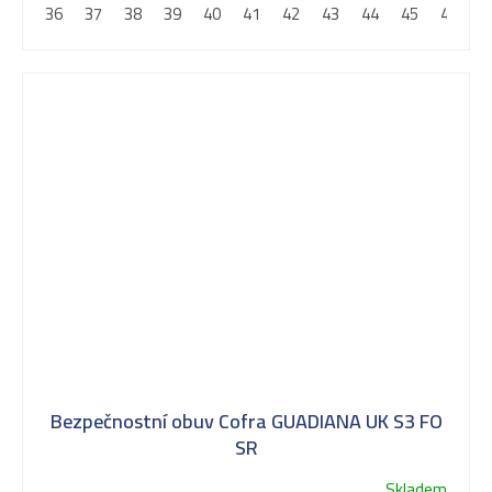
36
37
38
39
40
41
42
43
44
45
46
4
Bezpečnostní obuv Cofra GUADIANA UK S3 FO
SR
Skladem