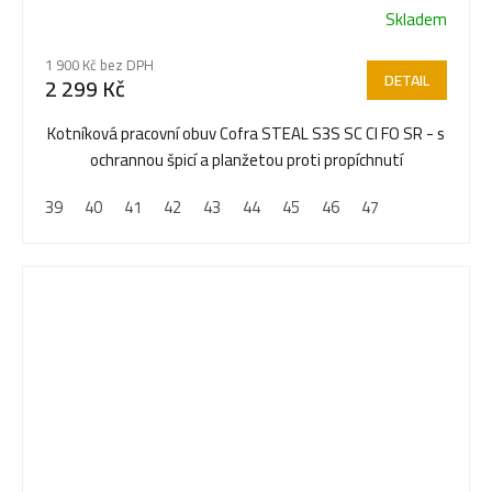
Skladem
Průměrné
hodnocení
1 900 Kč bez DPH
produktu
DETAIL
2 299 Kč
je
5,0
Kotníková pracovní obuv Cofra STEAL S3S SC CI FO SR - s
z
ochrannou špicí a planžetou proti propíchnutí
5
39
40
41
42
43
44
45
46
47
hvězdiček.