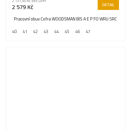
2 131,40 Kč bez DPH
produktu
DETAIL
2 579 Kč
je
5,0
Pracovní obuv Cofra WOODSMAN BIS A E P FO WRU SRC
z
40
41
42
43
44
45
46
47
5
hvězdiček.