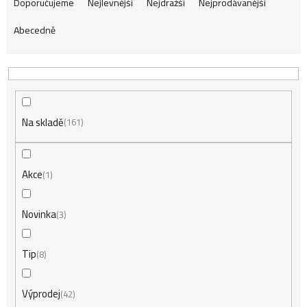
Ř
Doporučujeme
Nejlevnější
Nejdražší
Nejprodávanější
Abecedně
a
z
Na skladě
e
161
n
Akce
1
í
Novinka
3
Tip
8
p
Výprodej
42