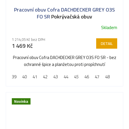
Pracovní obuv Cofra DACHDECKER GREY O3S
FO SR
Pokrývačská obuv
Skladem
1 214,05 Kč bez DPH
DETAIL
1 469 Kč
Pracovní obuv Cofra DACHDECKER GREY O3S FO SR - bez
ochranné špice a planžetou proti propíchnutí
39
40
41
42
43
44
45
46
47
48
Novinka