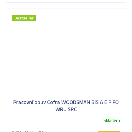
Bestseller
Pracovní obuv Cofra WOODSMAN BIS A E P FO
WRU SRC
Skladem
Průměrné
hodnocení