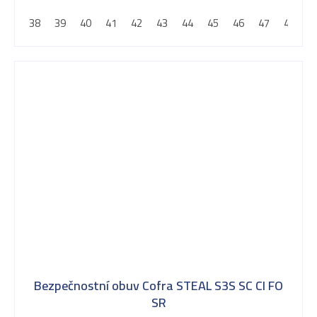
5
38
39
40
41
42
43
44
45
46
47
48
hvězdiček.
Bezpečnostní obuv Cofra STEAL S3S SC CI FO
SR