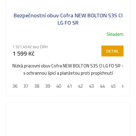
Bezpečnostní obuv Cofra NEW BOLTON S3S CI
LG FO SR
Skladem
1 321,49 Kč bez DPH
DETAIL
1 599 Kč
Nízká pracovní obuv Cofra NEW BOLTON S3S CI LG FO SR -
s ochrannou špicí a planžetou proti propíchnutí
36
37
38
39
40
41
42
43
44
45
46
4