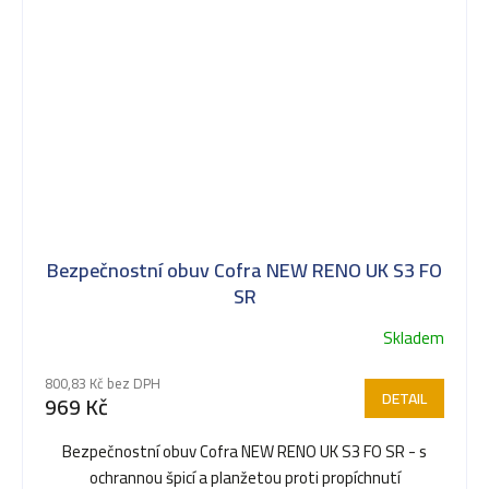
Bezpečnostní obuv Cofra NEW RENO UK S3 FO
SR
Skladem
Průměrné
hodnocení
800,83 Kč bez DPH
produktu
DETAIL
969 Kč
je
5,0
Bezpečnostní obuv Cofra NEW RENO UK S3 FO SR - s
z
ochrannou špicí a planžetou proti propíchnutí