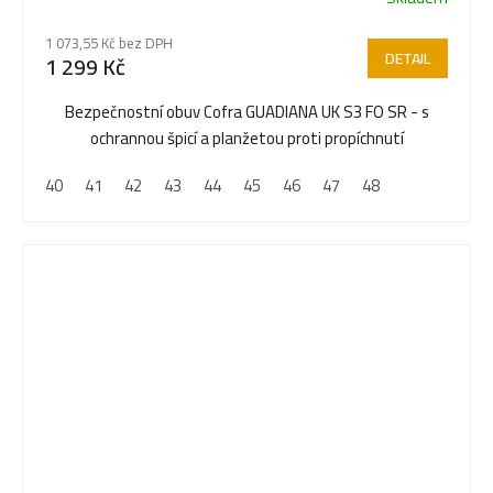
1 073,55 Kč bez DPH
DETAIL
1 299 Kč
Bezpečnostní obuv Cofra GUADIANA UK S3 FO SR - s
ochrannou špicí a planžetou proti propíchnutí
40
41
42
43
44
45
46
47
48