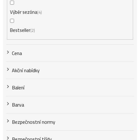
r
Výběr sezóna
4
o
Bestseller
2
d
Cena
u
Akční nabídky
k
Balení
t
Barva
Bezpečnostní normy
ů
Bezpečnostní třídy