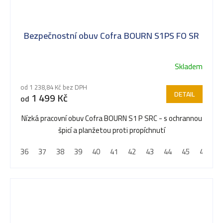
Bezpečnostní obuv Cofra BOURN S1PS FO SR
Skladem
Průměrné
hodnocení
od 1 238,84 Kč bez DPH
produktu
DETAIL
1 499 Kč
od
je
5,0
Nízká pracovní obuv Cofra BOURN S1 P SRC - s ochrannou
z
špicí a planžetou proti propíchnutí
5
36
37
38
39
40
41
42
43
44
45
46
4
hvězdiček.