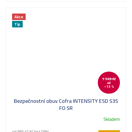
Akce
Tip
1 369 Kč
až
–13 %
Bezpečnostní obuv Cofra INTENSITY ESD S3S
FO SR
Skladem
od 983,47 Kč bez DPH