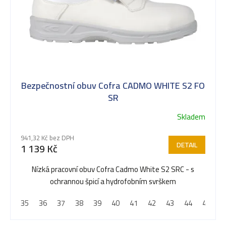
p
i
s
Bezpečnostní obuv Cofra CADMO WHITE S2 FO
p
SR
Skladem
r
941,32 Kč bez DPH
DETAIL
1 139 Kč
o
Nízká pracovní obuv Cofra Cadmo White S2 SRC - s
ochrannou špicí a hydrofobním svrškem
d
35
36
37
38
39
40
41
42
43
44
45
4