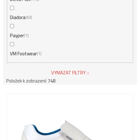
Diadora
63
Payper
1
VM Footwear
1
VYMAZAT FILTRY
Položek k zobrazení:
748
V
ý