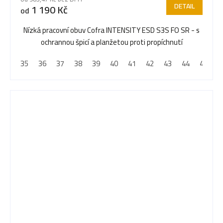
DETAIL
1 190 Kč
od
Nízká pracovní obuv Cofra INTENSITY ESD S3S FO SR - s
ochrannou špicí a planžetou proti propíchnutí
35
36
37
38
39
40
41
42
43
44
45
4