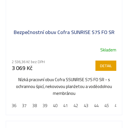
Bezpečnostní obuv Cofra SUNRISE S7S FO SR
Skladem
2 536,36 Kč bez DPH
DETAIL
3 069 Kč
Nízká pracovní obuv Cofra SSUNRISE S7S FO SR - s
ochrannou špicí, nekovovou planžetou a voděodolnou
membránou
36
37
38
39
40
41
42
43
44
45
46
4