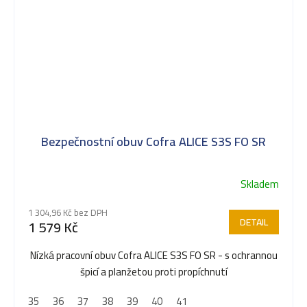
Bezpečnostní obuv Cofra ALICE S3S FO SR
Skladem
1 304,96 Kč bez DPH
DETAIL
1 579 Kč
Nízká pracovní obuv Cofra ALICE S3S FO SR - s ochrannou
špicí a planžetou proti propíchnutí
35
36
37
38
39
40
41